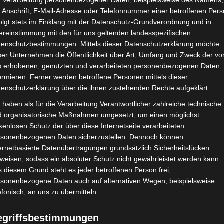
e Verarbeitung personenbezogener Daten, beispielsweise des Namens,
 Anschrift, E-Mail-Adresse oder Telefonnummer einer betroffenen Pers
7. Juli 2016
olgt stets im Einklang mit der Datenschutz-Grundverordnung und in
ereinstimmung mit den für uns geltenden landesspezifischen
Hej meine Lieben,
tenschutzbestimmungen. Mittels dieser Datenschutzerklärung möchte
ser Unternehmen die Öffentlichkeit über Art, Umfang und Zweck der vo
die zweite Ferienwoche der Sommerferien ist bereits verstrichen.
s erhobenen, genutzten und verarbeiteten personenbezogenen Daten
ormieren. Ferner werden betroffene Personen mittels dieser
tenschutzerklärung über die ihnen zustehenden Rechte aufgeklärt.
Die Sommerkleider hängen noch im Schrank.
 haben als für die Verarbeitung Verantwortlicher zahlreiche technische
sen Wetterkapriolen sind derzeit Gummistiefel das ideale Sommer
d organisatorische Maßnahmen umgesetzt, um einen möglichst
kenlosen Schutz der über diese Internetseite verarbeiteten
rsonenbezogenen Daten sicherzustellen. Dennoch können
gelt, es stürmt und regnet und die Sonne war in den letzten 
ernetbasierte Datenübertragungen grundsätzlich Sicherheitslücken
weisen, sodass ein absoluter Schutz nicht gewährleistet werden kann.
enten Ferien im Freibad mit ihren Freuden verbringen, Eis essen
 diesem Grund steht es jeder betroffenen Person frei,
rsonenbezogene Daten auch auf alternativen Wegen, beispielsweise
bt es Unwetter jeglicher Art und vom „Summerfeeling“ ist hier w
efonisch, an uns zu übermitteln.
 bekanntlich kein schlechtes Wetter, daher lassen wir uns die S
egriffsbestimmungen