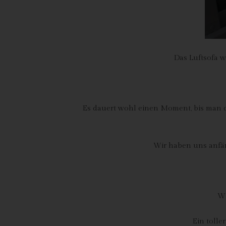
Ver
de
un
Rö
Das Luftsofa 
Ma
Be
28
Es dauert wohl einen Moment, bis man de
Te
Fa
Wir haben uns anfän
E-
US
C
Wi
Die
üb
Ein tolle