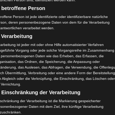
ürlichen Person sind, identifiziert werden kann.
 betroffene Person
es sich aushalten und es zieht ein wenig Ferienstimmung ins Röd
roffene Person ist jede identifizierte oder identifizierbare natürliche
rson, deren personenbezogene Daten von dem für die Verarbeitung
antwortlichen verarbeitet werden.
 Verarbeitung
arbeitung ist jeder mit oder ohne Hilfe automatisierter Verfahren
sgeführte Vorgang oder jede solche Vorgangsreihe im Zusammenhang
t personenbezogenen Daten wie das Erheben, das Erfassen, die
ganisation, das Ordnen, die Speicherung, die Anpassung oder
ränderung, das Auslesen, das Abfragen, die Verwendung, die Offenleg
ch Übermittlung, Verbreitung oder eine andere Form der Bereitstellung
n Abgleich oder die Verknüpfung, die Einschränkung, das Löschen ode
 Vernichtung.
) Einschränkung der Verarbeitung
schränkung der Verarbeitung ist die Markierung gespeicherter
rsonenbezogener Daten mit dem Ziel, ihre künftige Verarbeitung
nzuschränken.