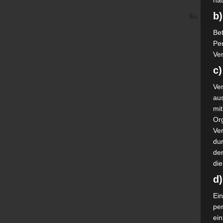
nat
b)
So lässt 
Bet
Pe
Ver
c)
Ver
au
mi
Or
Ve
dur
de
die
d
Ein
pe
ei