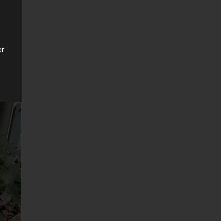
er
ten
gen