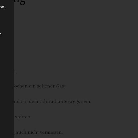
on,
n
-Outfit.
zwei Wochen ein seltener Gast.
 gehen und mit dem Fahrrad unterwegs sein.
enig zu spüren.
timmung auch nicht vermiesen.