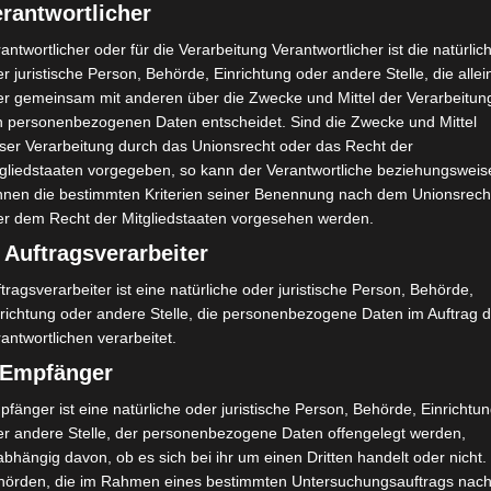
rantwortlicher
Lamzac kam klein & handlich verpackt in einer kleinen Tragtasc
antwortlicher oder für die Verarbeitung Verantwortlicher ist die natürlic
schönen Sommerblau erhalten … es gibt ihn aber auch noch in v
r juristische Person, Behörde, Einrichtung oder andere Stelle, die allei
er gemeinsam mit anderen über die Zwecke und Mittel der Verarbeitun
n personenbezogenen Daten entscheidet. Sind die Zwecke und Mittel
t leicht und kompakt verpackt, ideal um ihn überall mit hinzun
eser Verarbeitung durch das Unionsrecht oder das Recht der
tgliedstaaten vorgegeben, so kann der Verantwortliche beziehungsweis
Fürs Schwimmbad, auf Festivals, im Park oder am Strand ….
nnen die bestimmten Kriterien seiner Benennung nach dem Unionsrech
er dem Recht der Mitgliedstaaten vorgesehen werden.
 Auftragsverarbeiter
tragsverarbeiter ist eine natürliche oder juristische Person, Behörde,
nrichtung oder andere Stelle, die personenbezogene Daten im Auftrag 
antwortlichen verarbeitet.
) Empfänger
fänger ist eine natürliche oder juristische Person, Behörde, Einrichtu
er andere Stelle, der personenbezogene Daten offengelegt werden,
bhängig davon, ob es sich bei ihr um einen Dritten handelt oder nicht.
hörden, die im Rahmen eines bestimmten Untersuchungsauftrags nac