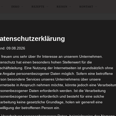
DEKO
REZEPTE
REISEN
KONTAKT
atenschutzerklärung
and: 09.08.2026
r freuen uns sehr über Ihr Interesse an unserem Unternehmen.
enschutz hat einen besonders hohen Stellenwert für die
chäftsleitung. Eine Nutzung der Internetseiten ist grundsätzlich ohne
de Angabe personenbezogener Daten möglich. Sofern eine betroffene
rson besondere Services unseres Unternehmens über unsere
ternetseite in Anspruch nehmen möchte, könnte jedoch eine Verarbeitu
sonenbezogener Daten erforderlich werden. Ist die Verarbeitung
sonenbezogener Daten erforderlich und besteht für eine solche
arbeitung keine gesetzliche Grundlage, holen wir generell eine
AUSZEIT
DEKORATIONEN
DESIGN
GARTEN
SOMMER
willigung der betroffenen Person ein.
y Lamzac, das Luftsofa *We