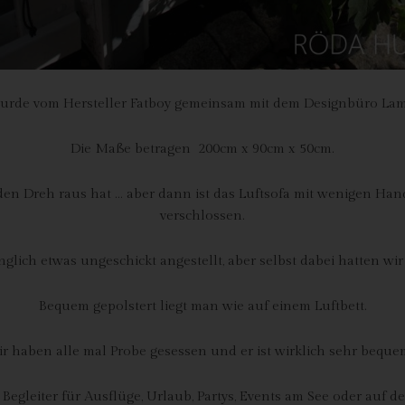
antwortlicher im Sinne der Datenschutz-Grundverordnung, sonstiger i
n Mitgliedstaaten der Europäischen Union geltenden Datenschutzgeset
d anderer Bestimmungen mit datenschutzrechtlichem Charakter ist:
da Hus
wurde vom Hersteller Fatboy gemeinsam mit dem Designbüro Lamz
rcus Klose
ckedorfer Straße 9a
Die Maße betragen 200cm x 90cm x 50cm.
755 Bremen - Deutschland
n Dreh raus hat … aber dann ist das Luftsofa mit wenigen Handg
lefon: 0421-83000770
verschlossen.
x: 0421-83000779
glich etwas ungeschickt angestellt, aber selbst dabei hatten w
Mail:
T-ID: DE254087433
Bequem gepolstert liegt man wie auf einem Luftbett.
ookies
r haben alle mal Probe gesessen und er ist wirklich sehr beque
 Internetseiten verwenden Cookies. Cookies sind Textdateien, welche
er einen Internetbrowser auf einem Computersystem abgelegt und
r Begleiter für Ausflüge, Urlaub, Partys, Events am See oder auf der