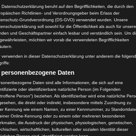
 Datenschutzerklärung beruht auf den Begrifflichkeiten, die durch den
urchwachsenen Tage für Ausflüge, Museumsbesuche oder machen
ropäischen Richtlinien- und Verordnungsgeber beim Erlass der
tenschutz-Grundverordnung (DS-GVO) verwendet wurden. Unsere
z zuversichtlich, dass wir noch ein paar schöne sommerliche Ta
enschutzerklärung soll sowohl für die Öffentlichkeit als auch für unser
nden und Geschäftspartner einfach lesbar und verständlich sein. Um d
Ist bei Euch schon der Sommer eingekehrt?
gewährleisten, möchten wir vorab die verwendeten Begrifflichkeiten
äutern.
h ein paar Sonnenstrahlen zeigen, nutzen wir diese Momente nat
r verwenden in dieser Datenschutzerklärung unter anderem die folgen
riffe:
Kennt Ihr bereits das neue Luftsofa „Lamzac“ von Fatboy?
) personenbezogene Daten
sonenbezogene Daten sind alle Informationen, die sich auf eine
Ich durfte diese Woche den Fatboy Lamzac testen.
ntifizierte oder identifizierbare natürliche Person (im Folgenden
troffene Person") beziehen. Als identifizierbar wird eine natürliche Per
olle Ferienbeschäftigung, da ich die Beiden gleich als „Chill-Ex
esehen, die direkt oder indirekt, insbesondere mittels Zuordnung zu
ner Kennung wie einem Namen, zu einer Kennnummer, zu Standortdate
natürlich mit einem gekühlten Drink und etwas zum Schmökern no
 einer Online-Kennung oder zu einem oder mehreren besonderen
rkmalen, die Ausdruck der physischen, physiologischen, genetischen,
chischen, wirtschaftlichen, kulturellen oder sozialen Identität dieser
Ist doch klar, ganz entspannt … so muss es sein!