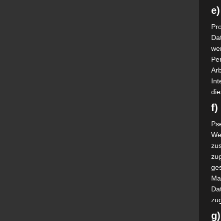
e)
Pro
Da
wer
Pe
Arb
Int
die
f
Ps
We
zus
zu
ge
Ma
Dat
zu
g)