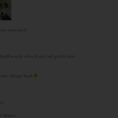
n
ze
ac entwickelt.
riffen sehr schnell mit Luft gefüllt und
ir eine Menge Spaß
me.
 Skipiste.