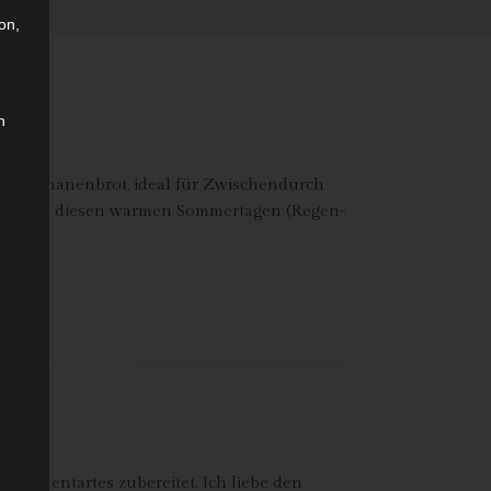
on,
n
iches Bananenbrot, ideal für Zwischendurch
 gerade an diesen warmen Sommertagen (Regen-
itronentartes zubereitet. Ich liebe den