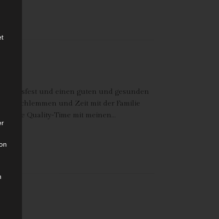
et
ihnachtsfest und einen guten und gesunden
ecker schlemmen und Zeit mit der Familie
sönliche Quality-Time mit meinen…
er
son
n