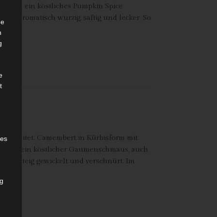
ich euch ein köstliches Pumpkin Spice
nd so aromatisch würzig, saftig und lecker. So
he
e…
n
g
e
t
 zubereitet. Camembert in Kürbisform mit
des
nicht nur ein köstlicher Gaumenschmaus, auch
ätterteig gewickelt und verschnürt. Im
ng
h