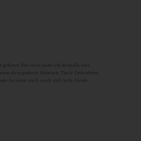
n
ze
gefeiert. Für euch habe ich deshalb eine
ren Rezeptideen, Kränzen, Tisch-Dekoideen
ram-Account auch noch auf euch. Heute