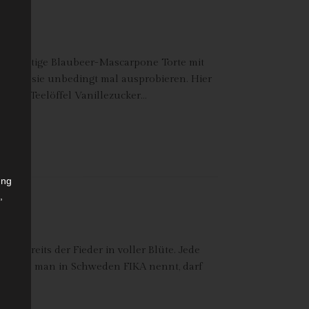
 & fruchtige Blaubeer-Mascarpone Torte mit
r müsst sie unbedingt mal ausprobieren. Hier
ker ½ Teelöffel Vanillezucker…
ung
,
r
ht bereits der Fieder in voller Blüte. Jede
use, die man in Schweden FIKA nennt, darf