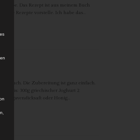
serhaube. Das Rezept ist aus meinem Buch
sonale Rezepte vorstelle. Ich habe das…
e
ies
den
 für euch. Die Zubereitung ist ganz einfach.
ubeereis: 300g griechischer Joghurt 2
nativ Agavendicksaft oder Honig…
son
n,