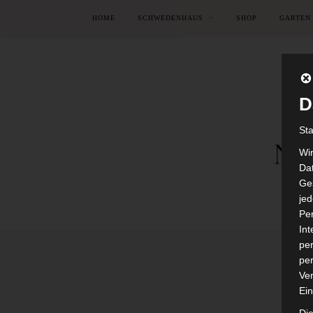
HOME
SCHWEDENHAUS
SHOP
GARTEN
D
St
Wi
Dat
Ges
je
Pe
In
per
per
Ver
Ein