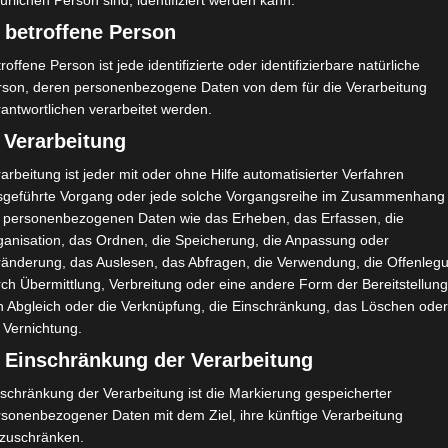
ürlichen Person sind, identifiziert werden kann.
CKEN
REZEPTE
RÖDA HUS
 betroffene Person
aubeer-Mascarpone Torte
roffene Person ist jede identifizierte oder identifizierbare natürliche
rson, deren personenbezogene Daten von dem für die Verarbeitung
r Lieben, heute habe ein leckeres Rezept für euch. Eine cremige
antwortlichen verarbeitet werden.
nem luftig leichtem Biskuitboden. Die perfekte Sommer-Torte. Ih
t das Rezept für euch. Biskuit Boden (17cm Durchmesser) 80g Zuc
 Verarbeitung
arbeitung ist jeder mit oder ohne Hilfe automatisierter Verfahren
Juni 2024
sgeführte Vorgang oder jede solche Vorgangsreihe im Zusammenhang
t personenbezogenen Daten wie das Erheben, das Erfassen, die
ganisation, das Ordnen, die Speicherung, die Anpassung oder
ränderung, das Auslesen, das Abfragen, die Verwendung, die Offenleg
ch Übermittlung, Verbreitung oder eine andere Form der Bereitstellung
CKEN
DEKO
FRÜHLING
REZEPTE
RÖDA HUS SHOP
n Abgleich oder die Verknüpfung, die Einschränkung, das Löschen ode
KA Zimtschnecken in Blütenform
 Vernichtung.
) Einschränkung der Verarbeitung
 Lieben, der Frühling liegt in der Luft und in wenigen Wochen ste
eie Minute wird im Garten verbracht & eine gemütliche Kaffeepa
schränkung der Verarbeitung ist die Markierung gespeicherter
türlich nicht fehlen. Zur FIKA schmecken Zimtschnecken…
rsonenbezogener Daten mit dem Ziel, ihre künftige Verarbeitung
nzuschränken.