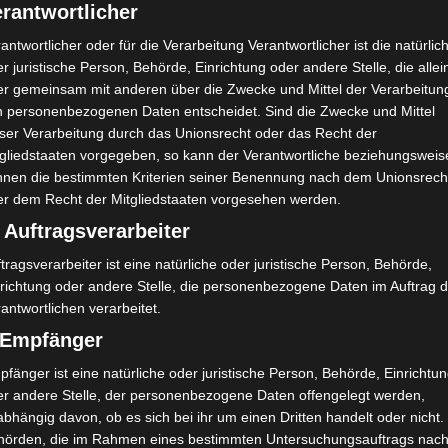
rantwortlicher
r Lieben, Kürbisse liebe ich in allen Variationen. Heute möchte 
cakes Rezept vorstellen. Ihr werdet diese Muffins lieben. Sie si
antwortlicher oder für die Verarbeitung Verantwortlicher ist die natürlic
hmeckt der Herbst! Die Muffins sind nicht nur zu Halloween ein
r juristische Person, Behörde, Einrichtung oder andere Stelle, die allei
er gemeinsam mit anderen über die Zwecke und Mittel der Verarbeitun
Oktober 2023
n personenbezogenen Daten entscheidet. Sind die Zwecke und Mittel
eser Verarbeitung durch das Unionsrecht oder das Recht der
tgliedstaaten vorgegeben, so kann der Verantwortliche beziehungsweis
nnen die bestimmten Kriterien seiner Benennung nach dem Unionsrech
er dem Recht der Mitgliedstaaten vorgesehen werden.
RBST
REZEPTE
 Auftragsverarbeiter
membert in Kürbisform
tragsverarbeiter ist eine natürliche oder juristische Person, Behörde,
r Lieben, vor wenigen Tagen habe ich uns eine schnelle Leckerei
nrichtung oder andere Stelle, die personenbezogene Daten im Auftrag 
antwortlichen verarbeitet.
eiselbeeren. Der geschmolzene Käse in Blätterteig gehüllt, ist 
n herbstlicher Augenschmaus. Den runden Camembert habe ich Bl
) Empfänger
ckofen…
fänger ist eine natürliche oder juristische Person, Behörde, Einrichtu
er andere Stelle, der personenbezogene Daten offengelegt werden,
Oktober 2023
bhängig davon, ob es sich bei ihr um einen Dritten handelt oder nicht.
hörden, die im Rahmen eines bestimmten Untersuchungsauftrags nac