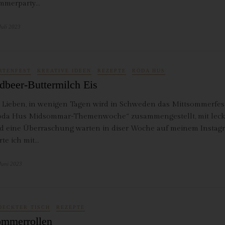
mmerparty…
antwortlicher im Sinne der Datenschutz-Grundverordnung, sonstiger i
n Mitgliedstaaten der Europäischen Union geltenden Datenschutzgeset
Juli 2023
d anderer Bestimmungen mit datenschutzrechtlichem Charakter ist:
da Hus
rcus Klose
RTENFEST
KREATIVE IDEEN
REZEPTE
RÖDA HUS
ckedorfer Straße 9a
dbeer-Buttermilch Eis
755 Bremen - Deutschland
r Lieben, in wenigen Tagen wird in Schweden das Mittsommerfest 
lefon: 0421-83000770
öda Hus Midsommar-Themenwoche“ zusammengestellt, mit lecke
d eine Überraschung warten in diser Woche auf meinem Instag
x: 0421-83000779
rte ich mit…
Mail:
T-ID: DE254087433
Juni 2023
ookies
 Internetseiten verwenden Cookies. Cookies sind Textdateien, welche
DECKTER TISCH
REZEPTE
er einen Internetbrowser auf einem Computersystem abgelegt und
mmerrollen