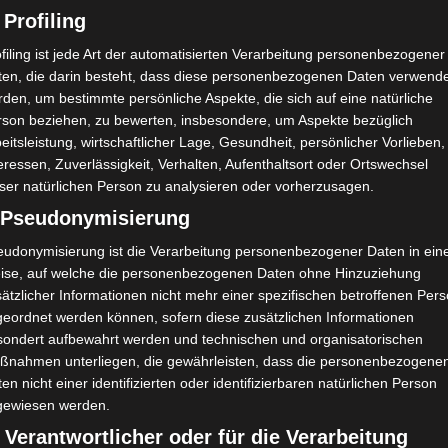
pril 2024
 Profiling
filing ist jede Art der automatisierten Verarbeitung personenbezogener
ten, die darin besteht, dass diese personenbezogenen Daten verwend
den, um bestimmte persönliche Aspekte, die sich auf eine natürliche
rson beziehen, zu bewerten, insbesondere, um Aspekte bezüglich
ZEPTE
WEIHNACHTEN
eitsleistung, wirtschaftlicher Lage, Gesundheit, persönlicher Vorlieben,
ohe Weihnachten „Christmas-Cocktail“
eressen, Zuverlässigkeit, Verhalten, Aufenthaltsort oder Ortswechsel
ser natürlichen Person zu analysieren oder vorherzusagen.
r Lieben, ich wünsche euch ein fröhliches und besinnliches We
art in das neue Jahr. Wir werden die Weihnachtstage genießen, l
) Pseudonymisierung
rbingen, den das ist das größte Weihnachtsgeschenk. Meine per
eudonymisierung ist die Verarbeitung personenbezogener Daten in ein
ise, auf welche die personenbezogenen Daten ohne Hinzuziehung
 Dezember 2023
ätzlicher Informationen nicht mehr einer spezifischen betroffenen Per
geordnet werden können, sofern diese zusätzlichen Informationen
sondert aufbewahrt werden und technischen und organisatorischen
ßnahmen unterliegen, die gewährleisten, dass die personenbezogene
en nicht einer identifizierten oder identifizierbaren natürlichen Person
CKEN
HERBST
REZEPTE
gewiesen werden.
mpkin Spice Cupcakes
 Verantwortlicher oder für die Verarbeitung