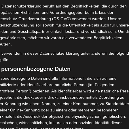
ischen, leicht säuerlichen Zitronengeschmack mit der süßen Bai
 Datenschutzerklärung beruht auf den Begrifflichkeiten, die durch den
in Jahr im Schwedenhaus“, in dem ich euch viele schwedische sai
ropäischen Richtlinien- und Verordnungsgeber beim Erlass der
tenschutz-Grundverordnung (DS-GVO) verwendet wurden. Unsere
enschutzerklärung soll sowohl für die Öffentlichkeit als auch für unser
Juni 2024
nden und Geschäftspartner einfach lesbar und verständlich sein. Um d
gewährleisten, möchten wir vorab die verwendeten Begrifflichkeiten
äutern.
r verwenden in dieser Datenschutzerklärung unter anderem die folgen
ZEPTE
RÖDA HUS
riffe:
aubeer-Eis
) personenbezogene Daten
 Lieben, heute habe ich ein köstlich cremiges Blaubeereis-Rezept
sonenbezogene Daten sind alle Informationen, die sich auf eine
 perfekte Eis für den Sommer. Hier ist das Rezepte für euch. Bla
ntifizierte oder identifizierbare natürliche Person (im Folgenden
elöffel SYLT BLÅBÄR Blaubeerkonfitüre 1 Esslöffel Zucker, alter
troffene Person") beziehen. Als identifizierbar wird eine natürliche Per
esehen, die direkt oder indirekt, insbesondere mittels Zuordnung zu
ner Kennung wie einem Namen, zu einer Kennnummer, zu Standortdate
Juni 2024
 einer Online-Kennung oder zu einem oder mehreren besonderen
rkmalen, die Ausdruck der physischen, physiologischen, genetischen,
chischen, wirtschaftlichen, kulturellen oder sozialen Identität dieser