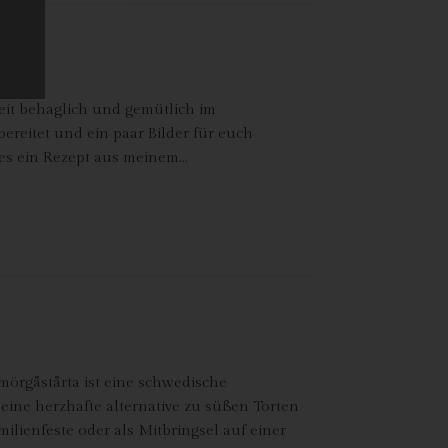
er
zeit behaglich und gemütlich im
itet und ein paar Bilder für euch
t es ein Rezept aus meinem…
ten
gen
Smörgåstårta ist eine schwedische
 eine herzhafte alternative zu süßen Torten
ilienfeste oder als Mitbringsel auf einer