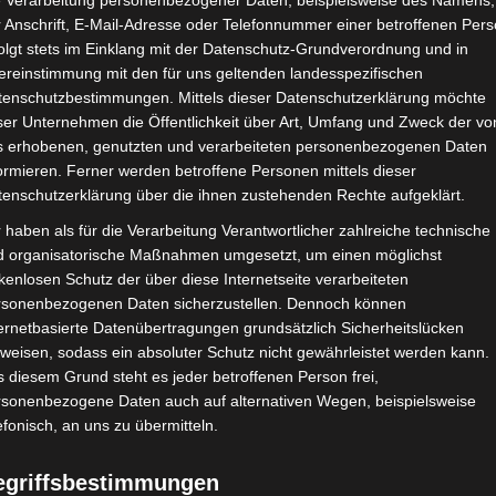
e Verarbeitung personenbezogener Daten, beispielsweise des Namens,
 Anschrift, E-Mail-Adresse oder Telefonnummer einer betroffenen Pers
olgt stets im Einklang mit der Datenschutz-Grundverordnung und in
ereinstimmung mit den für uns geltenden landesspezifischen
tenschutzbestimmungen. Mittels dieser Datenschutzerklärung möchte
CKEN
REZEPTE
ser Unternehmen die Öffentlichkeit über Art, Umfang und Zweck der vo
stliches Bananenbrot
s erhobenen, genutzten und verarbeiteten personenbezogenen Daten
ormieren. Ferner werden betroffene Personen mittels dieser
r Lieben, heute habe ich ein leckeres Rezept für euch. Ein köstl
tenschutzerklärung über die ihnen zustehenden Rechte aufgeklärt.
er als Snack für den Büroalltag. Ich mag es ja gerne süß, aber
 haben als für die Verarbeitung Verantwortlicher zahlreiche technische
d Hitzewellen) sind auch mir Sahnetörtchen zu mächtig. Ein…
d organisatorische Maßnahmen umgesetzt, um einen möglichst
kenlosen Schutz der über diese Internetseite verarbeiteten
Juli 2024
rsonenbezogenen Daten sicherzustellen. Dennoch können
ernetbasierte Datenübertragungen grundsätzlich Sicherheitslücken
weisen, sodass ein absoluter Schutz nicht gewährleistet werden kann.
 diesem Grund steht es jeder betroffenen Person frei,
rsonenbezogene Daten auch auf alternativen Wegen, beispielsweise
CKEN
BUCH
REZEPTE
efonisch, an uns zu übermitteln.
tronen-Tarte
egriffsbestimmungen
zeige Ihr Lieben, vor Kurzem habe ich uns sommerlich-fruchtige Z