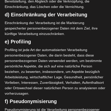
Bereitstellung, den Abgleich oder die Verknüpfung, die
Einschränkung, das Löschen oder die Vernichtung.
500g Mehl, Type 550
½ Würfel frische Hefe
d) Einschränkung der Verarbeitung
60g brauner Zucker
Einschränkung der Verarbeitung ist die Markierung
250ml Vollmilch
gespeicherter personenbezogener Daten mit dem Ziel, ihre
60g weiche Butter
künftige Verarbeitung einzuschränken.
1 Ei
e) Profiling
1 Prise Salz
Profiling ist jede Art der automatisierten Verarbeitung
Füllung:
personenbezogener Daten, die darin besteht, dass diese
personenbezogenen Daten verwendet werden, um bestimmte
persönliche Aspekte, die sich auf eine natürliche Person
70g weiche Butter
beziehen, zu bewerten, insbesondere, um Aspekte bezüglich
40g brauner Zucker
Arbeitsleistung, wirtschaftlicher Lage, Gesundheit, persönlicher
Vorlieben, Interessen, Zuverlässigkeit, Verhalten, Aufenthaltsort
20g weißer Zucker
oder Ortswechsel dieser natürlichen Person zu analysieren oder
3 TL Zimt
vorherzusagen.
1 TL gemahlener Kardamom
f) Pseudonymisierung
Pseudonymisierung ist die Verarbeitung personenbezogener