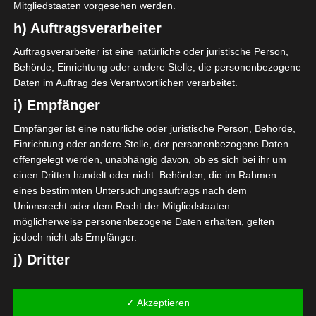
Mitgliedstaaten vorgesehen werden.
h) Auftragsverarbeiter
Auftragsverarbeiter ist eine natürliche oder juristische Person,
Behörde, Einrichtung oder andere Stelle, die personenbezogene
Daten im Auftrag des Verantwortlichen verarbeitet.
i) Empfänger
Zubereitung Hefeteig:
Empfänger ist eine natürliche oder juristische Person, Behörde,
Mehl, Hefe und Zucker in eine
Einrichtung oder andere Stelle, der personenbezogene Daten
Rührschüssel geben.
offengelegt werden, unabhängig davon, ob es sich bei ihr um
einen Dritten handelt oder nicht. Behörden, die im Rahmen
eines bestimmten Untersuchungsauftrags nach dem
Milch und Butter auf dem Herd
Unionsrecht oder dem Recht der Mitgliedstaaten
vorsichtig erwärmen. Die
möglicherweise personenbezogene Daten erhalten, gelten
lauwarme Milch-Butter
jedoch nicht als Empfänger.
Mischung zum Mehl geben. Im
j) Dritter
Anschluss das Ei und eine Prise
Salz dazugeben und die
Dritter ist eine natürliche oder juristische Person, Behörde,
Mehlmasse mit einem
Einrichtung oder andere Stelle außer der betroffenen Person,
✓ Akzeptieren
Knethacken ca. 5 Minuten
dem Verantwortlichen, dem Auftragsverarbeiter und den