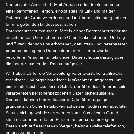
Namens, der Anschrift, E-Mail-Adresse oder Telefonnummer
8. April 2024
einer betroffenen Person, erfolgt stets im Einklang mit der
Datenschutz-Grundverordnung und in Übereinstimmung mit den
Ihr Lieben,
für uns geltenden landesspezifischen
Datenschutzbestimmungen. Mittels dieser Datenschutzerklärung
der Frühling liegt in der Luft
möchte unser Unternehmen die Öffentlichkeit über Art, Umfang
und in wenigen Wochen steht
und Zweck der von uns erhobenen, genutzten und verarbeiteten
bereits der Fieder in voller Blüte.
personenbezogenen Daten informieren. Ferner werden
betroffene Personen mittels dieser Datenschutzerklärung über
Jede freie Minute wird im
die ihnen zustehenden Rechte aufgeklärt.
Garten verbracht & eine
Wir haben als für die Verarbeitung Verantwortlicher zahlreiche
gemütliche Kaffeepause, die
technische und organisatorische Maßnahmen umgesetzt, um
man in Schweden FIKA nennt,
einen möglichst lückenlosen Schutz der über diese Internetseite
darf natürlich nicht fehlen.
verarbeiteten personenbezogenen Daten sicherzustellen.
Dennoch können Internetbasierte Datenübertragungen
grundsätzlich Sicherheitslücken aufweisen, sodass ein absoluter
Zur FIKA schmecken
Schutz nicht gewährleistet werden kann. Aus diesem Grund
Zimtschnecken besonders
steht es jeder betroffenen Person frei, personenbezogene
köstlich.
Daten auch auf alternativen Wegen, beispielsweise telefonisch,
an uns zu übermitteln.