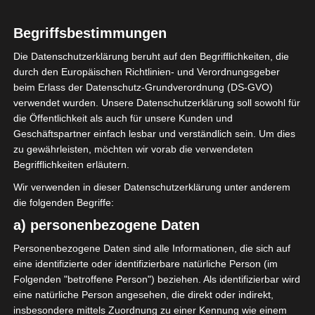
Es muss nicht immer die
klassische Zimtschnecken- Form
Begriffsbestimmungen
sein. In Blütenform sehen die
Zimtschnecken auch dekorativ
Die Datenschutzerklärung beruht auf den Begrifflichkeiten, die
durch den Europäischen Richtlinien- und Verordnungsgeber
aus und passen perfekt zum
beim Erlass der Datenschutz-Grundverordnung (DS-GVO)
Frühling.
verwendet wurden. Unsere Datenschutzerklärung soll sowohl für
die Öffentlichkeit als auch für unsere Kunden und
Das Rezept ist aus meinem Buch
Geschäftspartner einfach lesbar und verständlich sein. Um dies
„Ein Jahr im Schwedenhaus“
zu gewährleisten, möchten wir vorab die verwendeten
Begrifflichkeiten erläutern.
Ich habe es für euch
Wir verwenden in dieser Datenschutzerklärung unter anderem
aufgeschrieben.
die folgenden Begriffe:
a) personenbezogene Daten
Personenbezogene Daten sind alle Informationen, die sich auf
eine identifizierte oder identifizierbare natürliche Person (im
Folgenden "betroffene Person") beziehen. Als identifizierbar wird
eine natürliche Person angesehen, die direkt oder indirekt,
insbesondere mittels Zuordnung zu einer Kennung wie einem