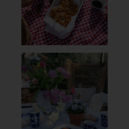
Inhalte unserer Internetseite korrekt auszuliefern, (2) die Inhalte
unserer Internetseite sowie die Werbung für diese zu
optimieren, (3) die dauerhafte Funktionsfähigkeit unserer
informationstechnologischen Systeme und der Technik unserer
Internetseite zu gewährleisten sowie (4) um
Strafverfolgungsbehörden im Falle eines Cyberangriffes die zur
Strafverfolgung notwendigen Informationen bereitzustellen.
Diese anonym erhobenen Daten und Informationen werden
durch uns daher einerseits statistisch und ferner mit dem Ziel
ausgewertet, den Datenschutz und die Datensicherheit in
unserem Unternehmen zu erhöhen, um letztlich ein optimales
Schutzniveau für die von uns verarbeiteten personenbezogenen
Daten sicherzustellen. Die anonymen Daten der Server-Logfiles
werden getrennt von allen durch eine betroffene Person
angegebenen personenbezogenen Daten gespeichert.
Registrierung auf unserer Internetseite
Die betroffene Person hat die Möglichkeit, sich auf der
Internetseite des für die Verarbeitung Verantwortlichen unter