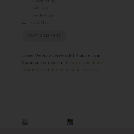
Benachrichtige
bildet – sofern Sie dort registriert sind – Ihr Avatar-Bild neben
mich über
dem Kommentar ab. Sollten Sie nicht registriert sein, wird kein
neue Beiträge
Bild angezeigt. Zu beachten ist, dass alle registrierten
via E-Mail.
WordPress-User automatisch auch bei Gravatar registriert sind.
Details zu Gravatar:
https://de.gravatar.com
Hosting
Diese Website verwendet Akismet, um
Die von uns in Anspruch genommenen Hosting-Leistungen
Spam zu reduzieren.
Erfahre, wie deine
dienen der Zurverfügungstellung der folgenden Leistungen:
Kommentardaten verarbeitet werden.
Infrastruktur- und Plattformdienstleistungen, Rechenkapazität,
Speicherplatz und Datenbankdienste, Sicherheitsleistungen
sowie technische Wartungsleistungen, die wir zum Zwecke des
Betriebs dieses Onlineangebotes einsetzen.
Hierbei verarbeiten wir, bzw. unser Hostinganbieter
Bestandsdaten, Kontaktdaten, Inhaltsdaten, Vertragsdaten,
Nutzungsdaten, Meta- und Kommunikationsdaten von Kunden,
Interessenten und Besuchern dieses Onlineangebotes auf
Grundlage unserer berechtigten Interessen an einer effizienten
und sicheren Zurverfügungstellung dieses Onlineangebotes