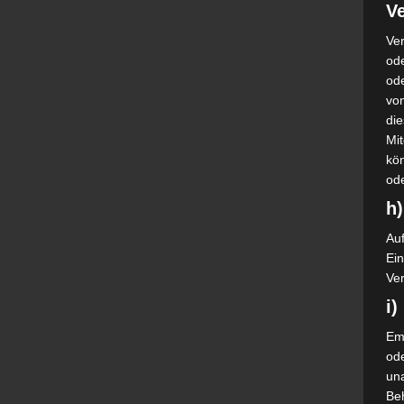
Ve
Ver
ode
od
vo
di
Mi
kö
od
h)
Auf
Ei
Ver
i
Emp
od
una
Be