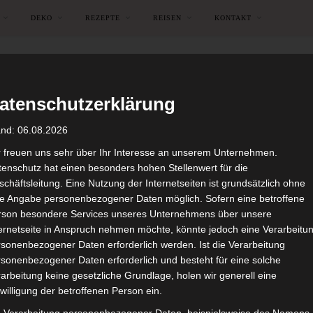
DEKO
REZEPTE
REISEN
KONTAKT
atenschutzerklärung
and: 06.08.2026
r freuen uns sehr über Ihr Interesse an unserem Unternehmen.
enschutz hat einen besonders hohen Stellenwert für die
chäftsleitung. Eine Nutzung der Internetseiten ist grundsätzlich ohne
de Angabe personenbezogener Daten möglich. Sofern eine betroffene
rson besondere Services unseres Unternehmens über unsere
ternetseite in Anspruch nehmen möchte, könnte jedoch eine Verarbeitu
sonenbezogener Daten erforderlich werden. Ist die Verarbeitung
sonenbezogener Daten erforderlich und besteht für eine solche
arbeitung keine gesetzliche Grundlage, holen wir generell eine
DEKO
DESIGN
REISEN
WOCHENENDTRIP
willigung der betroffenen Person ein.
öteborg Teil 3 – The Kitch