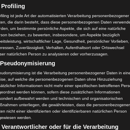
 Profiling
filing ist jede Art der automatisierten Verarbeitung personenbezogener
ten, die darin besteht, dass diese personenbezogenen Daten verwend
den, um bestimmte persönliche Aspekte, die sich auf eine natürliche
rson beziehen, zu bewerten, insbesondere, um Aspekte bezüglich
eitsleistung, wirtschaftlicher Lage, Gesundheit, persönlicher Vorlieben,
eressen, Zuverlässigkeit, Verhalten, Aufenthaltsort oder Ortswechsel
ser natürlichen Person zu analysieren oder vorherzusagen.
) Pseudonymisierung
eudonymisierung ist die Verarbeitung personenbezogener Daten in ein
ise, auf welche die personenbezogenen Daten ohne Hinzuziehung
ätzlicher Informationen nicht mehr einer spezifischen betroffenen Per
geordnet werden können, sofern diese zusätzlichen Informationen
 alten Holztischen sind die besonderen Porzellanschalen arrangi
sondert aufbewahrt werden und technischen und organisatorischen
ßnahmen unterliegen, die gewährleisten, dass die personenbezogene
en nicht einer identifizierten oder identifizierbaren natürlichen Person
gewiesen werden.
 Verantwortlicher oder für die Verarbeitung