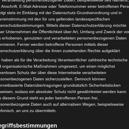
e Verarbeitung personenbezogener Daten, beispielsweise des Namens,
 Anschrift, E-Mail-Adresse oder Telefonnummer einer betroffenen Pers
26. November 2017
olgt stets im Einklang mit der Datenschutz-Grundverordnung und in
ereinstimmung mit den für uns geltenden landesspezifischen
Hallo meine Lieben,
tenschutzbestimmungen. Mittels dieser Datenschutzerklärung möchte
ser Unternehmen die Öffentlichkeit über Art, Umfang und Zweck der vo
die Küche ist das Herz des Hauses.
s erhobenen, genutzten und verarbeiteten personenbezogenen Daten
ormieren. Ferner werden betroffene Personen mittels dieser
tenschutzerklärung über die ihnen zustehenden Rechte aufgeklärt.
gekocht, gebacken, sich ausgetauscht und so manche Küchenpart
 haben als für die Verarbeitung Verantwortlicher zahlreiche technische
t ist doch immer die Küche oder der Esstisch an dem gegessen un
d organisatorische Maßnahmen umgesetzt, um einen möglichst
kenlosen Schutz der über diese Internetseite verarbeiteten
rsonenbezogenen Daten sicherzustellen. Dennoch können
eben und deshalb ist es auch wichtig, dass dieser Raum gemütlich
ernetbasierte Datenübertragungen grundsätzlich Sicherheitslücken
weisen, sodass ein absoluter Schutz nicht gewährleistet werden kann.
n habe ich Euch bereits das Einrichtungsgeschäft Artilleriet vorge
 diesem Grund steht es jeder betroffenen Person frei,
rsonenbezogene Daten auch auf alternativen Wegen, beispielsweise
findet sich „
The Kitchen
„, welcher ebenfalls von Artilleriet bet
efonisch, an uns zu übermitteln.
ktische Küchenhelfer, wunderschöne Küchenaccessoires, Geschi
egriffsbestimmungen