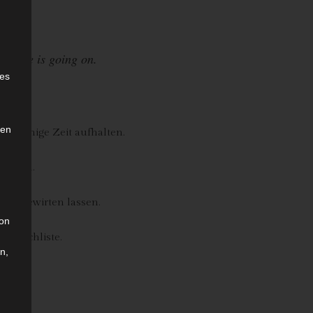
re life is going on.
e
ies
den
ier einige Zeit aufhalten.
fehlen.
ich bewirten lassen.
son
Wunschliste.
n,