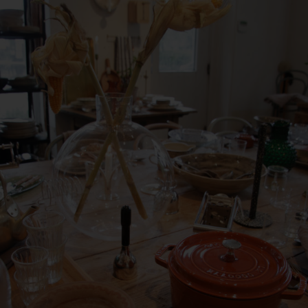
antwortlicher im Sinne der Datenschutz-Grundverordnung, sonstiger i
n Mitgliedstaaten der Europäischen Union geltenden Datenschutzgeset
d anderer Bestimmungen mit datenschutzrechtlichem Charakter ist:
da Hus
rcus Klose
ckedorfer Straße 9a
755 Bremen - Deutschland
lefon: 0421-83000770
x: 0421-83000779
Mail:
T-ID: DE254087433
ookies
 Internetseiten verwenden Cookies. Cookies sind Textdateien, welche
er einen Internetbrowser auf einem Computersystem abgelegt und