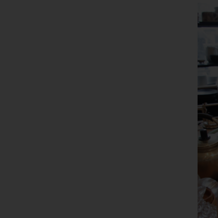
Ver
de
un
Rö
Ma
Be
28
Te
Fa
E-
US
C
Die
üb