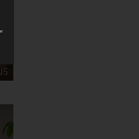
er
ten
gen