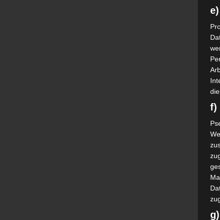
e)
Pro
Da
wer
Pe
Arb
Int
die
f
Ps
We
zus
zu
ge
Ma
Dat
zu
g)