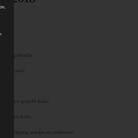
on,
n
nende.
rmann gebracht.
 Couchtisch.
lten.
t online gestellt habe.
 wechselt habe.
beschäftigung, wieder zu studieren.