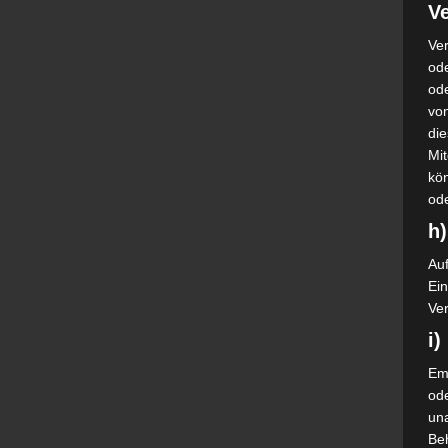
Ve
Ver
ode
od
vo
di
Mi
kö
od
h)
Auf
Ei
Ver
i
Emp
od
una
Be