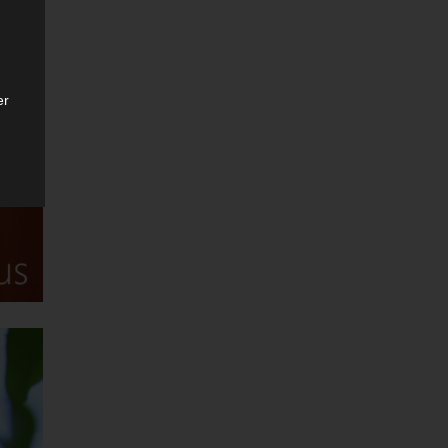
er
ten
gen