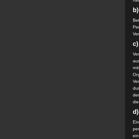
nat
b)
Bet
Pe
Ver
c)
Ver
au
mi
Or
Ve
dur
de
die
d
Ein
pe
ei