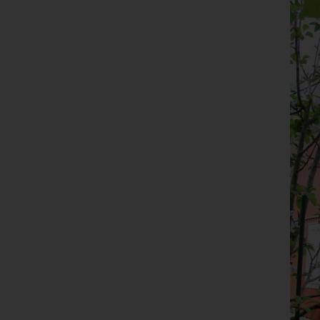
Ver
de
un
Rö
Ma
Be
28
Te
Fa
E-
US
C
Die
üb