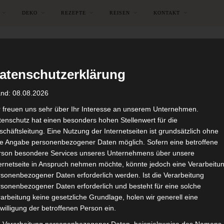
DEKO
REZEPTE
REISEN
KONTAKT
atenschutzerklärung
and: 08.08.2026
r freuen uns sehr über Ihr Interesse an unserem Unternehmen.
enschutz hat einen besonders hohen Stellenwert für die
chäftsleitung. Eine Nutzung der Internetseiten ist grundsätzlich ohne
de Angabe personenbezogener Daten möglich. Sofern eine betroffene
rson besondere Services unseres Unternehmens über unsere
ternetseite in Anspruch nehmen möchte, könnte jedoch eine Verarbeitu
sonenbezogener Daten erforderlich werden. Ist die Verarbeitung
sonenbezogener Daten erforderlich und besteht für eine solche
arbeitung keine gesetzliche Grundlage, holen wir generell eine
DEKORATIONEN
FRÜHLING
GARTEN
SCHWEDENHAUS
willigung der betroffenen Person ein.
impressionen Rückblick Apr