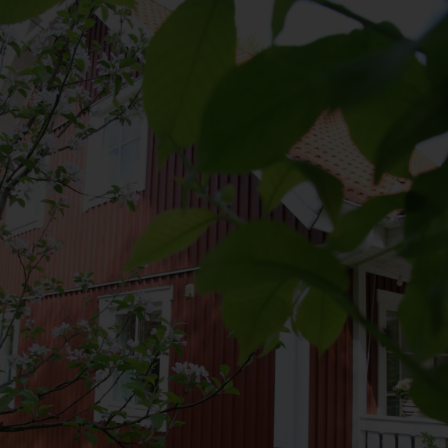
antwortlicher im Sinne der Datenschutz-Grundverordnung, sonstiger i
n Mitgliedstaaten der Europäischen Union geltenden Datenschutzgeset
d anderer Bestimmungen mit datenschutzrechtlichem Charakter ist:
da Hus
rcus Klose
ckedorfer Straße 9a
755 Bremen - Deutschland
lefon: 0421-83000770
x: 0421-83000779
Mail:
T-ID: DE254087433
ookies
 Internetseiten verwenden Cookies. Cookies sind Textdateien, welche
er einen Internetbrowser auf einem Computersystem abgelegt und