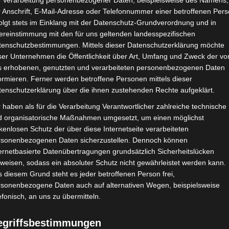
e Verarbeitung personenbezogener Daten, beispielsweise des Namens,
 Anschrift, E-Mail-Adresse oder Telefonnummer einer betroffenen Pers
6. Mai 2018
olgt stets im Einklang mit der Datenschutz-Grundverordnung und in
ereinstimmung mit den für uns geltenden landesspezifischen
Hallo meine Lieben,
tenschutzbestimmungen. Mittels dieser Datenschutzerklärung möchte
ser Unternehmen die Öffentlichkeit über Art, Umfang und Zweck der vo
offe, Ihr hattet ein fantastisches, sonniges & erholsames Woche
s erhobenen, genutzten und verarbeiteten personenbezogenen Daten
ormieren. Ferner werden betroffene Personen mittels dieser
tenschutzerklärung über die ihnen zustehenden Rechte aufgeklärt.
 Zeit im Garten verbracht und ich habe den Haushalt auf Vorde
 haben als für die Verarbeitung Verantwortlicher zahlreiche technische
 sich einigens getan … Wir haben einen neuen Esszimmer- und
d organisatorische Maßnahmen umgesetzt, um einen möglichst
kenlosen Schutz der über diese Internetseite verarbeiteten
rsonenbezogenen Daten sicherzustellen. Dennoch können
erdem hat die Wand im Schlafzimmer einen neuen Anstrich erha
ernetbasierte Datenübertragungen grundsätzlich Sicherheitslücken
weisen, sodass ein absoluter Schutz nicht gewährleistet werden kann.
ein ganzes Sammelsurium an Fotos angesammelt, die ich noch nich
 diesem Grund steht es jeder betroffenen Person frei,
rsonenbezogene Daten auch auf alternativen Wegen, beispielsweise
urbulenten April geschuldet, da ich intern meinen Arbeitsbereich
efonisch, an uns zu übermitteln.
eiteren habe ich mich entschieden, zusätzlich zu meiner Vollzeit
egriffsbestimmungen