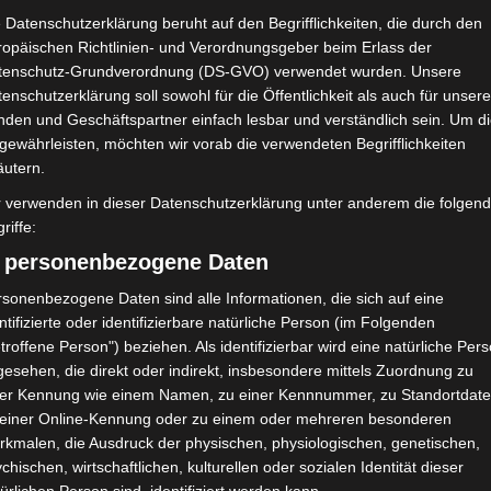
 Datenschutzerklärung beruht auf den Begrifflichkeiten, die durch den
 mich sehr über die neue berufliche Herausforderung und auf da
ropäischen Richtlinien- und Verordnungsgeber beim Erlass der
tenschutz-Grundverordnung (DS-GVO) verwendet wurden. Unsere
eitgeber unterstützen mich tatkräftig und daher habe ich die b
enschutzerklärung soll sowohl für die Öffentlichkeit als auch für unser
nden und Geschäftspartner einfach lesbar und verständlich sein. Um d
, Arbeit, Haushalt und Studium blieb mein Blog deshalb leider au
gewährleisten, möchten wir vorab die verwendeten Begrifflichkeiten
äutern.
 habt Verständnis dafür dass es zeitweise etwas ruhiger auf mein
r verwenden in dieser Datenschutzerklärung unter anderem die folgen
riffe:
nende genutzt um meine gesammelten Fotos zu sortieren und neu
) personenbezogene Daten
sonenbezogene Daten sind alle Informationen, die sich auf eine
n trotzdem ganz viel und ich hole es in den nächsten Tagen nach,
ntifizierte oder identifizierbare natürliche Person (im Folgenden
troffene Person") beziehen. Als identifizierbar wird eine natürliche Per
er ich möchte Euch trotzdem noch die gesammelten Gartenbilder 
esehen, die direkt oder indirekt, insbesondere mittels Zuordnung zu
ner Kennung wie einem Namen, zu einer Kennnummer, zu Standortdate
Der kleine Apfelbaum steht in voller Blüte.
 einer Online-Kennung oder zu einem oder mehreren besonderen
rkmalen, die Ausdruck der physischen, physiologischen, genetischen,
chischen, wirtschaftlichen, kulturellen oder sozialen Identität dieser