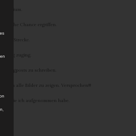
s Studium.
erufliche Chance ergriffen.
e
ies
f der Strecke.
em Blog zuging.
den
e Blogposts zu schreiben.
 Euch alle Bilder zu zeigen. Versprochen!!!
son
zeigen, die ich aufgenommen habe.
n,