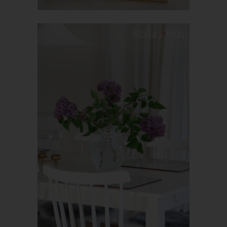
weil dies von der Internetseite und dem auf dem
Computersystem des Benutzers abgelegten Cookie
übernommen wird. Ein weiteres Beispiel ist das Cookie eines
Warenkorbes im Online-Shop. Der Online-Shop merkt sich die
Artikel, die ein Kunde in den virtuellen Warenkorb gelegt hat,
über ein Cookie.
Die betroffene Person kann die Setzung von Cookies durch
unsere Internetseite jederzeit mittels einer entsprechenden
Einstellung des genutzten Internetbrowsers verhindern und
damit der Setzung von Cookies dauerhaft widersprechen.
Ferner können bereits gesetzte Cookies jederzeit über einen
Internetbrowser oder andere Softwareprogramme gelöscht
werden. Dies ist in allen gängigen Internetbrowsern möglich.
Deaktiviert die betroffene Person die Setzung von Cookies in
dem genutzten Internetbrowser, sind unter Umständen nicht alle
Funktionen unserer Internetseite vollumfänglich nutzbar.
Erfassung von allgemeinen Daten und
Informationen