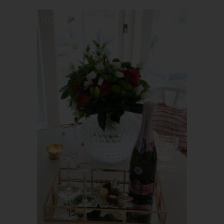
Zeichenfolge, durch welche Internetseiten und Server dem
konkreten Internetbrowser zugeordnet werden können, in dem
das Cookie gespeichert wurde. Dies ermöglicht es den
besuchten Internetseiten und Servern, den individuellen
Browser der betroffenen Person von anderen Internetbrowsern,
die andere Cookies enthalten, zu unterscheiden. Ein bestimmter
Internetbrowser kann über die eindeutige Cookie-ID
wiedererkannt und identifiziert werden.
Durch den Einsatz von Cookies kann den Nutzern dieser
Internetseite nutzerfreundlichere Services bereitstellen, die ohne
die Cookie-Setzung nicht möglich wären.
Mittels eines Cookies können die Informationen und Angebote
auf unserer Internetseite im Sinne des Benutzers optimiert
werden. Cookies ermöglichen uns, wie bereits erwähnt, die
Benutzer unserer Internetseite wiederzuerkennen. Zweck dieser
Wiedererkennung ist es, den Nutzern die Verwendung unserer
Internetseite zu erleichtern. Der Benutzer einer Internetseite, die
Cookies verwendet, muss beispielsweise nicht bei jedem
Besuch der Internetseite erneut seine Zugangsdaten eingeben,