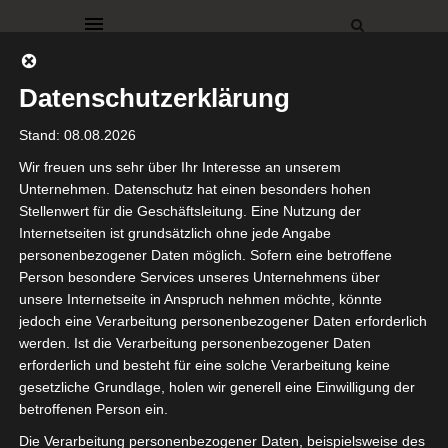
Datenschutzerklärung
Stand: 08.08.2026
Wir freuen uns sehr über Ihr Interesse an unserem
Unternehmen. Datenschutz hat einen besonders hohen
Stellenwert für die Geschäftsleitung. Eine Nutzung der
DEKORATIONEN
ESSZIMMER
Internetseiten ist grundsätzlich ohne jede Angabe
Neuer
personenbezogener Daten möglich. Sofern eine betroffene
Person besondere Services unseres Unternehmens über
Esszimmertisch
unsere Internetseite in Anspruch nehmen möchte, könnte
jedoch eine Verarbeitung personenbezogener Daten erforderlich
werden. Ist die Verarbeitung personenbezogener Daten
10. Mai 2018
erforderlich und besteht für eine solche Verarbeitung keine
gesetzliche Grundlage, holen wir generell eine Einwilligung der
Hallo meine Lieben,
betroffenen Person ein.
Die Verarbeitung personenbezogener Daten, beispielsweise des
heute möchte ich Euch unseren neuen