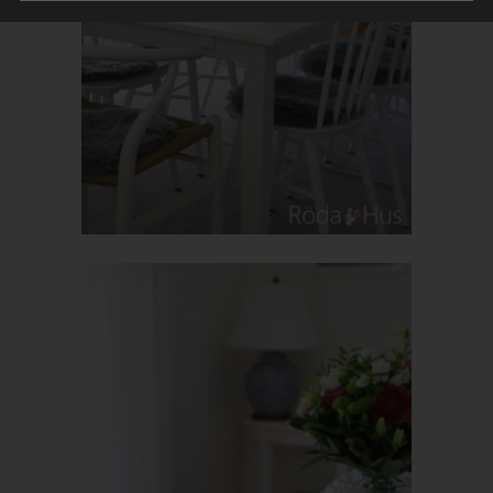
Mitgliedstaaten vorgesehen werden.
h) Auftragsverarbeiter
Auftragsverarbeiter ist eine natürliche oder juristische Person,
Behörde, Einrichtung oder andere Stelle, die personenbezogene
Daten im Auftrag des Verantwortlichen verarbeitet.
i) Empfänger
Empfänger ist eine natürliche oder juristische Person, Behörde,
Einrichtung oder andere Stelle, der personenbezogene Daten
offengelegt werden, unabhängig davon, ob es sich bei ihr um
einen Dritten handelt oder nicht. Behörden, die im Rahmen
eines bestimmten Untersuchungsauftrags nach dem
Unionsrecht oder dem Recht der Mitgliedstaaten
möglicherweise personenbezogene Daten erhalten, gelten
jedoch nicht als Empfänger.
j) Dritter
Dritter ist eine natürliche oder juristische Person, Behörde,
Einrichtung oder andere Stelle außer der betroffenen Person,
dem Verantwortlichen, dem Auftragsverarbeiter und den