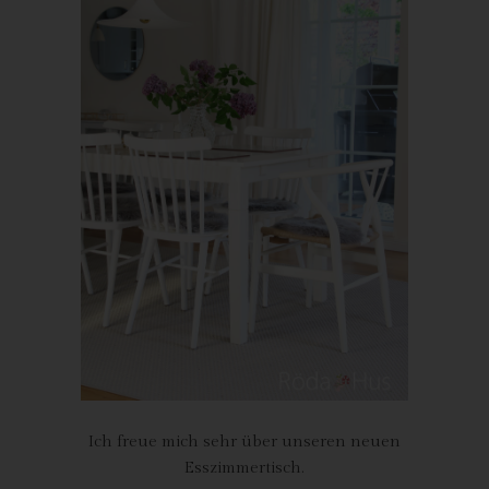
Röda Hus
Marcus Klose
Beckedorfer Straße 9a
28755 Bremen - Deutschland
Telefon: 0421-83000770
Fax: 0421-83000779
E-Mail:
UST-ID: DE254087433
Cookies
Die Internetseiten verwenden Cookies. Cookies sind
Textdateien, welche über einen Internetbrowser auf einem
Computersystem abgelegt und gespeichert werden.
Zahlreiche Internetseiten und Server verwenden Cookies. Viele
Ich freue mich sehr über unseren neuen
Cookies enthalten eine sogenannte Cookie-ID. Eine Cookie-ID
Esszimmertisch.
ist eine eindeutige Kennung des Cookies. Sie besteht aus einer