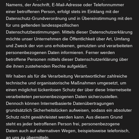
Namens, der Anschrift, E-Mail-Adresse oder Telefonnummer
Esszimmertisch zeigen.
einer betroffenen Person, erfolgt stets im Einklang mit der
Datenschutz-Grundverordnung und in Übereinstimmung mit den
Ursprünglich wollten wir uns von
für uns geltenden landesspezifischen
unserem alten Tisch nicht trennen, aber er
Datenschutzbestimmungen. Mittels dieser Datenschutzerklärung
wirkte im Wohnnbereich schon ziemlich
möchte unser Unternehmen die Öffentlichkeit über Art, Umfang
kompakt und massiv.
und Zweck der von uns erhobenen, genutzten und verarbeiteten
personenbezogenen Daten informieren. Ferner werden
Er wurde aus antikem Holz von einem
betroffene Personen mittels dieser Datenschutzerklärung über
die ihnen zustehenden Rechte aufgeklärt.
Schreiner gefertigt und war viele Jahre in
unserem Besitz.
Wir haben als für die Verarbeitung Verantwortlicher zahlreiche
technische und organisatorische Maßnahmen umgesetzt, um
Mein Wunsch war jedoch ein größerer
einen möglichst lückenlosen Schutz der über diese Internetseite
verarbeiteten personenbezogenen Daten sicherzustellen.
Tisch, den wir je nach Bedarf auziehen
Dennoch können Internetbasierte Datenübertragungen
können und weiß sollte er auch sein.
grundsätzlich Sicherheitslücken aufweisen, sodass ein absoluter
Schutz nicht gewährleistet werden kann. Aus diesem Grund
Vorher:
steht es jeder betroffenen Person frei, personenbezogene
Daten auch auf alternativen Wegen, beispielsweise telefonisch,
Unser alter Esszimmertisch
an uns zu übermitteln.