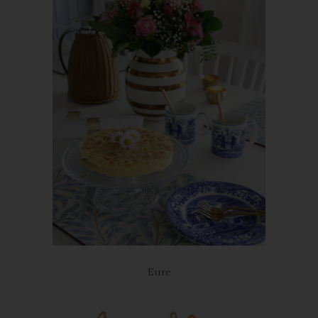
Inhalte unserer Internetseite korrekt auszuliefern, (2) die Inhalte
unserer Internetseite sowie die Werbung für diese zu
optimieren, (3) die dauerhafte Funktionsfähigkeit unserer
informationstechnologischen Systeme und der Technik unserer
Internetseite zu gewährleisten sowie (4) um
Strafverfolgungsbehörden im Falle eines Cyberangriffes die zur
Strafverfolgung notwendigen Informationen bereitzustellen.
Diese anonym erhobenen Daten und Informationen werden
durch uns daher einerseits statistisch und ferner mit dem Ziel
ausgewertet, den Datenschutz und die Datensicherheit in
unserem Unternehmen zu erhöhen, um letztlich ein optimales
Schutzniveau für die von uns verarbeiteten personenbezogenen
Daten sicherzustellen. Die anonymen Daten der Server-Logfiles
werden getrennt von allen durch eine betroffene Person
angegebenen personenbezogenen Daten gespeichert.
Registrierung auf unserer Internetseite
Eure
Die betroffene Person hat die Möglichkeit, sich auf der
Internetseite des für die Verarbeitung Verantwortlichen unter