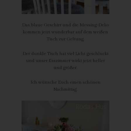
Die Internetseite erfasst mit jedem Aufruf der Internetseite durch
eine betroffene Person oder ein automatisiertes System eine
Reihe von allgemeinen Daten und Informationen. Diese
allgemeinen Daten und Informationen werden in den Logfiles
Das blaue Geschirr und die Messing-Deko
des Servers gespeichert. Erfasst werden können die (1)
kommen jetzt wunderbar auf dem weißen
verwendeten Browsertypen und Versionen, (2) das vom
Tisch zur Geltung.
zugreifenden System verwendete Betriebssystem, (3) die
Internetseite, von welcher ein zugreifendes System auf unsere
Der dunkle Tisch hat viel Licht geschluckt
Internetseite gelangt (sogenannte Referrer), (4) die
und unser Esszimmer wirkt jetzt heller
Unterwebseiten, welche über ein zugreifendes System auf
und größer.
unserer Internetseite angesteuert werden, (5) das Datum und
die Uhrzeit eines Zugriffs auf die Internetseite, (6) eine Internet-
Protokoll-Adresse (IP-Adresse), (7) der Internet-Service-
Ich wünsche Euch einen schönen
Provider des zugreifenden Systems und (8) sonstige ähnliche
Nachmittag.
Daten und Informationen, die der Gefahrenabwehr im Falle von
Angriffen auf unsere informationstechnologischen Systeme
dienen.
Bei der Nutzung dieser allgemeinen Daten und Informationen
ziehen wird keine Rückschlüsse auf die betroffene Person.
Diese Informationen werden vielmehr benötigt, um (1) die