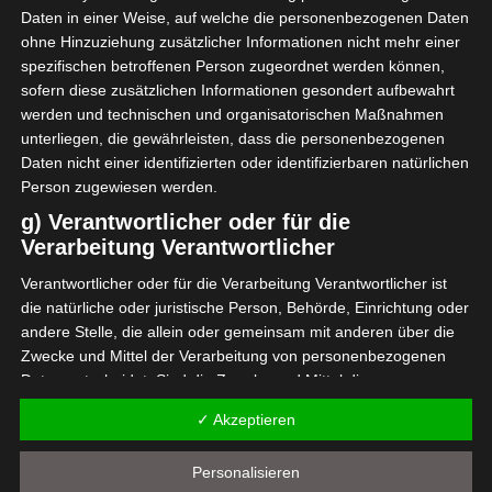
Daten in einer Weise, auf welche die personenbezogenen Daten
ohne Hinzuziehung zusätzlicher Informationen nicht mehr einer
spezifischen betroffenen Person zugeordnet werden können,
sofern diese zusätzlichen Informationen gesondert aufbewahrt
werden und technischen und organisatorischen Maßnahmen
unterliegen, die gewährleisten, dass die personenbezogenen
Daten nicht einer identifizierten oder identifizierbaren natürlichen
Person zugewiesen werden.
g) Verantwortlicher oder für die
Verarbeitung Verantwortlicher
Verantwortlicher oder für die Verarbeitung Verantwortlicher ist
die natürliche oder juristische Person, Behörde, Einrichtung oder
andere Stelle, die allein oder gemeinsam mit anderen über die
Zwecke und Mittel der Verarbeitung von personenbezogenen
Daten entscheidet. Sind die Zwecke und Mittel dieser
Verarbeitung durch das Unionsrecht oder das Recht der
✓ Akzeptieren
Mitgliedstaaten vorgegeben, so kann der Verantwortliche
beziehungsweise können die bestimmten Kriterien seiner
Personalisieren
Benennung nach dem Unionsrecht oder dem Recht der