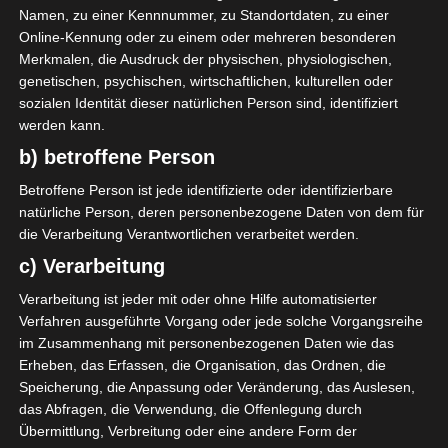
Namen, zu einer Kennnummer, zu Standortdaten, zu einer
Online-Kennung oder zu einem oder mehreren besonderen
Merkmalen, die Ausdruck der physischen, physiologischen,
genetischen, psychischen, wirtschaftlichen, kulturellen oder
sozialen Identität dieser natürlichen Person sind, identifiziert
werden kann.
b) betroffene Person
Betroffene Person ist jede identifizierte oder identifizierbare
natürliche Person, deren personenbezogene Daten von dem für
die Verarbeitung Verantwortlichen verarbeitet werden.
Emma hat sich die Beach-Motive selbst
c) Verarbeitung
ausgesucht. Ein wenig Summerfeeling in
den eigenen vier Wänden. Emmas Zimmer
Verarbeitung ist jeder mit oder ohne Hilfe automatisierter
ist nicht das größte. Wir haben alles sehr
Verfahren ausgeführte Vorgang oder jede solche Vorgangsreihe
komprimiert und versucht den Raum
im Zusammenhang mit personenbezogenen Daten wie das
Erheben, das Erfassen, die Organisation, das Ordnen, die
optimal zu nutzen.
Speicherung, die Anpassung oder Veränderung, das Auslesen,
das Abfragen, die Verwendung, die Offenlegung durch
Übermittlung, Verbreitung oder eine andere Form der