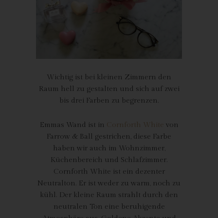
Zeichenfolge, durch welche Internetseiten und Server dem
konkreten Internetbrowser zugeordnet werden können, in dem
das Cookie gespeichert wurde. Dies ermöglicht es den
besuchten Internetseiten und Servern, den individuellen
Browser der betroffenen Person von anderen Internetbrowsern,
die andere Cookies enthalten, zu unterscheiden. Ein bestimmter
Internetbrowser kann über die eindeutige Cookie-ID
Wichtig ist bei kleinen Zimmern den
wiedererkannt und identifiziert werden.
Raum hell zu gestalten und sich auf zwei
bis drei Farben zu begrenzen.
Durch den Einsatz von Cookies kann den Nutzern dieser
Internetseite nutzerfreundlichere Services bereitstellen, die ohne
die Cookie-Setzung nicht möglich wären.
Emmas Wand ist in
Cornforth White
von
Farrow & Ball gestrichen, diese Farbe
Mittels eines Cookies können die Informationen und Angebote
haben wir auch im Wohnzimmer,
auf unserer Internetseite im Sinne des Benutzers optimiert
werden. Cookies ermöglichen uns, wie bereits erwähnt, die
Küchenbereich und Schlafzimmer.
Benutzer unserer Internetseite wiederzuerkennen. Zweck dieser
Cornforth White ist ein dezenter
Wiedererkennung ist es, den Nutzern die Verwendung unserer
Neutralton. Er ist weder zu warm, noch zu
Internetseite zu erleichtern. Der Benutzer einer Internetseite, die
kühl. Der kleine Raum strahlt durch den
Cookies verwendet, muss beispielsweise nicht bei jedem
neutralen Ton eine beruhigende
Besuch der Internetseite erneut seine Zugangsdaten eingeben,