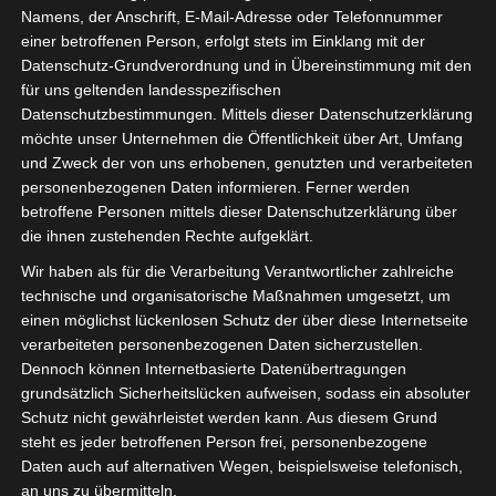
Namens, der Anschrift, E-Mail-Adresse oder Telefonnummer
mit etwas Wandfarbe aufgefrischt.
einer betroffenen Person, erfolgt stets im Einklang mit der
Datenschutz-Grundverordnung und in Übereinstimmung mit den
Bilder und sommerlich leichte Vorhänge
für uns geltenden landesspezifischen
aufgehangen.
Datenschutzbestimmungen. Mittels dieser Datenschutzerklärung
möchte unser Unternehmen die Öffentlichkeit über Art, Umfang
Ein kleines, helles und freundliches
und Zweck der von uns erhobenen, genutzten und verarbeiteten
Jugendzimmer für eine junge Dame.
personenbezogenen Daten informieren. Ferner werden
betroffene Personen mittels dieser Datenschutzerklärung über
die ihnen zustehenden Rechte aufgeklärt.
Wir haben als für die Verarbeitung Verantwortlicher zahlreiche
technische und organisatorische Maßnahmen umgesetzt, um
einen möglichst lückenlosen Schutz der über diese Internetseite
verarbeiteten personenbezogenen Daten sicherzustellen.
Dennoch können Internetbasierte Datenübertragungen
grundsätzlich Sicherheitslücken aufweisen, sodass ein absoluter
Schutz nicht gewährleistet werden kann. Aus diesem Grund
steht es jeder betroffenen Person frei, personenbezogene
Daten auch auf alternativen Wegen, beispielsweise telefonisch,
an uns zu übermitteln.