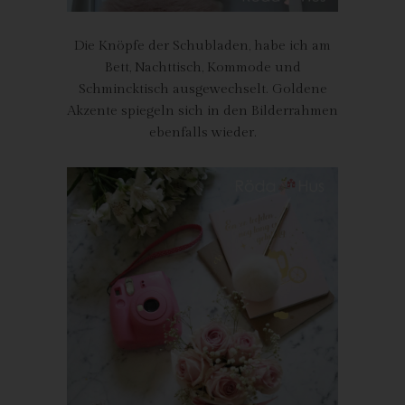
Röda Hus
Die Knöpfe der Schubladen, habe ich am
Marcus Klose
Bett, Nachttisch, Kommode und
Beckedorfer Straße 9a
Schmincktisch ausgewechselt. Goldene
28755 Bremen - Deutschland
Akzente spiegeln sich in den Bilderrahmen
ebenfalls wieder.
Telefon: 0421-83000770
Fax: 0421-83000779
E-Mail:
UST-ID: DE254087433
Cookies
Die Internetseiten verwenden Cookies. Cookies sind
Textdateien, welche über einen Internetbrowser auf einem
Computersystem abgelegt und gespeichert werden.
Zahlreiche Internetseiten und Server verwenden Cookies. Viele
Cookies enthalten eine sogenannte Cookie-ID. Eine Cookie-ID
ist eine eindeutige Kennung des Cookies. Sie besteht aus einer