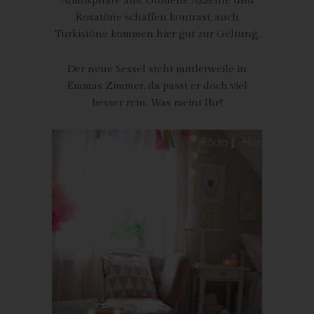
Atmosphäre aus. Goldene Akzente und
weil dies von der Internetseite und dem auf dem
Rosatöne schaffen kontrast, auch
Computersystem des Benutzers abgelegten Cookie
Türkistöne kommen hier gut zur Geltung.
übernommen wird. Ein weiteres Beispiel ist das Cookie eines
Warenkorbes im Online-Shop. Der Online-Shop merkt sich die
Der neue Sessel steht mittlerweile in
Artikel, die ein Kunde in den virtuellen Warenkorb gelegt hat,
über ein Cookie.
Emmas Zimmer, da passt er doch viel
besser rein. Was meint Ihr?
Die betroffene Person kann die Setzung von Cookies durch
unsere Internetseite jederzeit mittels einer entsprechenden
Einstellung des genutzten Internetbrowsers verhindern und
damit der Setzung von Cookies dauerhaft widersprechen.
Ferner können bereits gesetzte Cookies jederzeit über einen
Internetbrowser oder andere Softwareprogramme gelöscht
werden. Dies ist in allen gängigen Internetbrowsern möglich.
Deaktiviert die betroffene Person die Setzung von Cookies in
dem genutzten Internetbrowser, sind unter Umständen nicht alle
Funktionen unserer Internetseite vollumfänglich nutzbar.
Erfassung von allgemeinen Daten und
Informationen