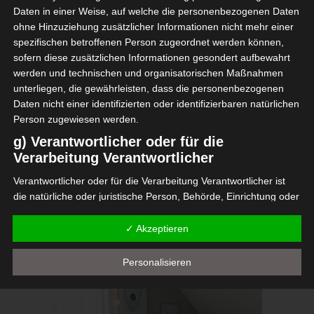
Daten in einer Weise, auf welche die personenbezogenen Daten
ohne Hinzuziehung zusätzlicher Informationen nicht mehr einer
spezifischen betroffenen Person zugeordnet werden können,
sofern diese zusätzlichen Informationen gesondert aufbewahrt
werden und technischen und organisatorischen Maßnahmen
unterliegen, die gewährleisten, dass die personenbezogenen
Daten nicht einer identifizierten oder identifizierbaren natürlichen
Person zugewiesen werden.
g) Verantwortlicher oder für die
Verarbeitung Verantwortlicher
Verantwortlicher oder für die Verarbeitung Verantwortlicher ist
die natürliche oder juristische Person, Behörde, Einrichtung oder
andere Stelle, die allein oder gemeinsam mit anderen über die
Zwecke und Mittel der Verarbeitung von personenbezogenen
✓ Akzeptieren
Daten entscheidet. Sind die Zwecke und Mittel dieser
Verarbeitung durch das Unionsrecht oder das Recht der
Personalisieren
Mitgliedstaaten vorgegeben, so kann der Verantwortliche
beziehungsweise können die bestimmten Kriterien seiner
Benennung nach dem Unionsrecht oder dem Recht der