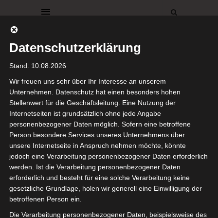
Datenschutzerklärung
Stand: 10.08.2026
Wir freuen uns sehr über Ihr Interesse an unserem
Unternehmen. Datenschutz hat einen besonders hohen
Stellenwert für die Geschäftsleitung. Eine Nutzung der
MÄDCHENZIMMER
SCHWEDENHAUS
Internetseiten ist grundsätzlich ohne jede Angabe
Emmas
personenbezogener Daten möglich. Sofern eine betroffene
Person besondere Services unseres Unternehmens über
Mädchenzimmer
unsere Internetseite in Anspruch nehmen möchte, könnte
jedoch eine Verarbeitung personenbezogener Daten erforderlich
werden. Ist die Verarbeitung personenbezogener Daten
20. August 2019
erforderlich und besteht für eine solche Verarbeitung keine
gesetzliche Grundlage, holen wir generell eine Einwilligung der
Hallo meine Lieben,
betroffenen Person ein.
Die Verarbeitung personenbezogener Daten, beispielsweise des
in Emmas Zimmer haben wir die Wände