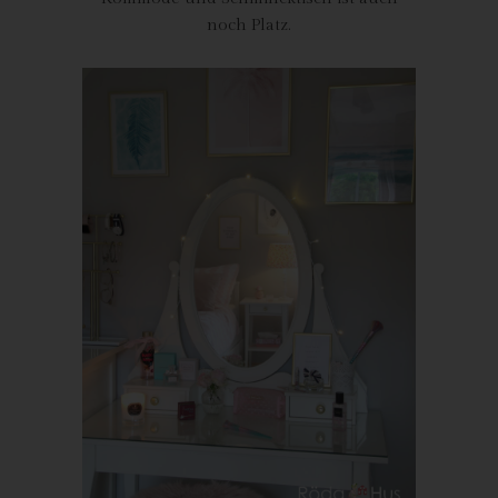
Personen, die unter der unmittelbaren Verantwortung des
noch Platz.
Verantwortlichen oder des Auftragsverarbeiters befugt sind, die
personenbezogenen Daten zu verarbeiten.
k) Einwilligung
Einwilligung ist jede von der betroffenen Person freiwillig für den
bestimmten Fall in informierter Weise und unmissverständlich
abgegebene Willensbekundung in Form einer Erklärung oder
einer sonstigen eindeutigen bestätigenden Handlung, mit der
die betroffene Person zu verstehen gibt, dass sie mit der
Verarbeitung der sie betreffenden personenbezogenen Daten
einverstanden ist.
Name und Anschrift des für die
Verarbeitung Verantwortlichen
Verantwortlicher im Sinne der Datenschutz-Grundverordnung,
sonstiger in den Mitgliedstaaten der Europäischen Union
geltenden Datenschutzgesetze und anderer Bestimmungen mit
datenschutzrechtlichem Charakter ist: