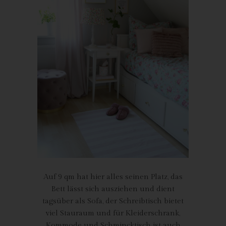
Mitgliedstaaten vorgesehen werden.
h) Auftragsverarbeiter
Auftragsverarbeiter ist eine natürliche oder juristische Person,
Behörde, Einrichtung oder andere Stelle, die personenbezogene
Daten im Auftrag des Verantwortlichen verarbeitet.
i) Empfänger
Empfänger ist eine natürliche oder juristische Person, Behörde,
Einrichtung oder andere Stelle, der personenbezogene Daten
offengelegt werden, unabhängig davon, ob es sich bei ihr um
einen Dritten handelt oder nicht. Behörden, die im Rahmen
eines bestimmten Untersuchungsauftrags nach dem
Unionsrecht oder dem Recht der Mitgliedstaaten
möglicherweise personenbezogene Daten erhalten, gelten
jedoch nicht als Empfänger.
Auf 9 qm hat hier alles seinen Platz, das
j) Dritter
Bett lässt sich ausziehen und dient
tagsüber als Sofa, der Schreibtisch bietet
Dritter ist eine natürliche oder juristische Person, Behörde,
viel Stauraum und für Kleiderschrank,
Einrichtung oder andere Stelle außer der betroffenen Person,
dem Verantwortlichen, dem Auftragsverarbeiter und den
Kommode und Schmincktisch ist auch