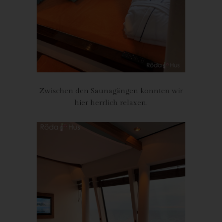
weil dies von der Internetseite und dem auf dem
Computersystem des Benutzers abgelegten Cookie
übernommen wird. Ein weiteres Beispiel ist das Cookie eines
Warenkorbes im Online-Shop. Der Online-Shop merkt sich die
Artikel, die ein Kunde in den virtuellen Warenkorb gelegt hat,
über ein Cookie.
Die betroffene Person kann die Setzung von Cookies durch
unsere Internetseite jederzeit mittels einer entsprechenden
Zwischen den Saunagängen konnten wir
Einstellung des genutzten Internetbrowsers verhindern und
hier herrlich relaxen.
damit der Setzung von Cookies dauerhaft widersprechen.
Ferner können bereits gesetzte Cookies jederzeit über einen
Internetbrowser oder andere Softwareprogramme gelöscht
werden. Dies ist in allen gängigen Internetbrowsern möglich.
Deaktiviert die betroffene Person die Setzung von Cookies in
dem genutzten Internetbrowser, sind unter Umständen nicht alle
Funktionen unserer Internetseite vollumfänglich nutzbar.
Erfassung von allgemeinen Daten und
Informationen