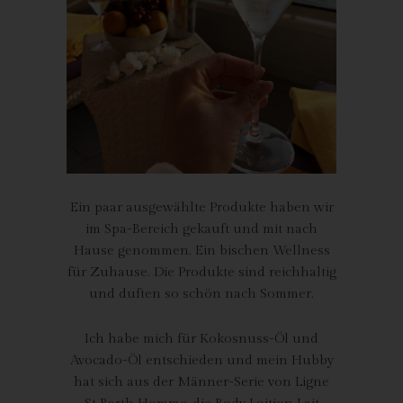
übermittelten personenbezogenen Daten werden für Zwecke
der Bearbeitung oder der Kontaktaufnahme zur betroffenen
Person gespeichert. Es erfolgt keine Weitergabe dieser
personenbezogenen Daten an Dritte.
Kommentarfunktion im Blog auf der
Internetseite
Wir bieten den Nutzern auf einem Blog, der sich auf der
Internetseite des für die Verarbeitung Verantwortlichen befindet,
die Möglichkeit, individuelle Kommentare zu einzelnen Blog-
Ein paar ausgewählte Produkte haben wir
Beiträgen zu hinterlassen. Ein Blog ist ein auf einer Internetseite
im Spa-Bereich gekauft und mit nach
geführtes, in der Regel öffentlich einsehbares Portal, in welchem
Hause genommen. Ein bischen Wellness
eine oder mehrere Personen, die Blogger oder Web-Blogger
für Zuhause. Die Produkte sind reichhaltig
genannt werden, Artikel posten oder Gedanken in sogenannten
und duften so schön nach Sommer.
Blogposts niederschreiben können. Die Blogposts können in der
Regel von Dritten kommentiert werden.
Ich habe mich für Kokosnuss-Öl und
Hinterlässt eine betroffene Person einen Kommentar in dem auf
Avocado-Öl entschieden und mein Hubby
dieser Internetseite veröffentlichten Blog, werden neben den
hat sich aus der Männer-Serie von Ligne
von der betroffenen Person hinterlassenen Kommentaren auch