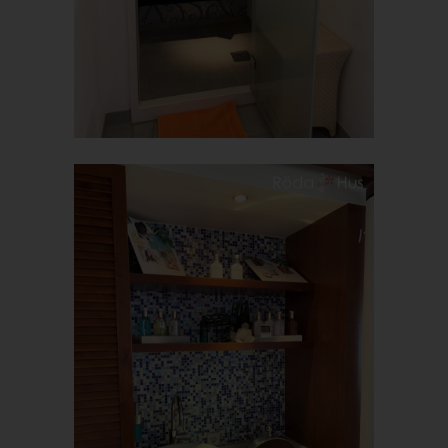
verhindert werden kann, und diese Daten im Bedarfsfall
ermöglichen, begangene Straftaten aufzuklären. Insofern ist die
Speicherung dieser Daten zur Absicherung des für die
Verarbeitung Verantwortlichen erforderlich. Eine Weitergabe
dieser Daten an Dritte erfolgt grundsätzlich nicht, sofern keine
gesetzliche Pflicht zur Weitergabe besteht oder die Weitergabe
der Strafverfolgung dient.
Die Registrierung der betroffenen Person unter freiwilliger
Angabe personenbezogener Daten dient dem für die
Verarbeitung Verantwortlichen dazu, der betroffenen Person
Inhalte oder Leistungen anzubieten, die aufgrund der Natur der
Sache nur registrierten Benutzern angeboten werden können.
Registrierten Personen steht die Möglichkeit frei, die bei der
Registrierung angegebenen personenbezogenen Daten
jederzeit abzuändern oder vollständig aus dem Datenbestand
des für die Verarbeitung Verantwortlichen löschen zu lassen.
Der für die Verarbeitung Verantwortliche erteilt jeder betroffenen
Person jederzeit auf Anfrage Auskunft darüber, welche
personenbezogenen Daten über die betroffene Person
gespeichert sind. Ferner berichtigt oder löscht der für die