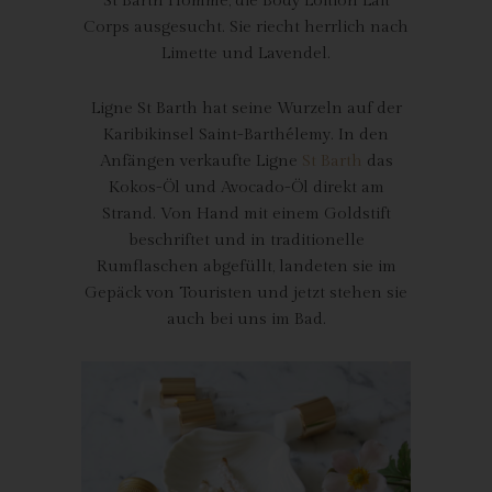
St Barth Homme, die Body Loition Lait
Angaben zum Zeitpunkt der Kommentareingabe sowie zu dem
Corps ausgesucht. Sie riecht herrlich nach
von der betroffenen Person gewählten Nutzernamen
Limette und Lavendel.
(Pseudonym) gespeichert und veröffentlicht. Ferner wird die
vom Internet-Service-Provider (ISP) der betroffenen Person
vergebene IP-Adresse mitprotokolliert. Diese Speicherung der
Ligne St Barth hat seine Wurzeln auf der
IP-Adresse erfolgt aus Sicherheitsgründen und für den Fall,
Karibikinsel Saint-Barthélemy. In den
dass die betroffene Person durch einen abgegebenen
Anfängen verkaufte Ligne
St Barth
das
Kommentar die Rechte Dritter verletzt oder rechtswidrige Inhalte
Kokos-Öl und Avocado-Öl direkt am
postet. Die Speicherung dieser personenbezogenen Daten
Strand. Von Hand mit einem Goldstift
erfolgt daher im eigenen Interesse des für die Verarbeitung
beschriftet und in traditionelle
Verantwortlichen, damit sich dieser im Falle einer
Rumflaschen abgefüllt, landeten sie im
Rechtsverletzung gegebenenfalls exkulpieren könnte. Es erfolgt
Gepäck von Touristen und jetzt stehen sie
keine Weitergabe dieser erhobenen personenbezogenen Daten
auch bei uns im Bad.
an Dritte, sofern eine solche Weitergabe nicht gesetzlich
vorgeschrieben ist oder der Rechtsverteidigung des für die
Verarbeitung Verantwortlichen dient.
Gravatar
Bei Kommentaren wird auf den Gravatar Service von Auttomatic
zurückgegriffen. Gravatar gleicht Ihre Email-Adresse ab und