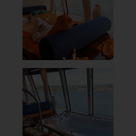
Die Internetseite erfasst mit jedem Aufruf der Internetseite durch
eine betroffene Person oder ein automatisiertes System eine
Reihe von allgemeinen Daten und Informationen. Diese
allgemeinen Daten und Informationen werden in den Logfiles
des Servers gespeichert. Erfasst werden können die (1)
verwendeten Browsertypen und Versionen, (2) das vom
zugreifenden System verwendete Betriebssystem, (3) die
Internetseite, von welcher ein zugreifendes System auf unsere
Internetseite gelangt (sogenannte Referrer), (4) die
Unterwebseiten, welche über ein zugreifendes System auf
unserer Internetseite angesteuert werden, (5) das Datum und
die Uhrzeit eines Zugriffs auf die Internetseite, (6) eine Internet-
Protokoll-Adresse (IP-Adresse), (7) der Internet-Service-
Provider des zugreifenden Systems und (8) sonstige ähnliche
Daten und Informationen, die der Gefahrenabwehr im Falle von
Angriffen auf unsere informationstechnologischen Systeme
dienen.
Bei der Nutzung dieser allgemeinen Daten und Informationen
ziehen wird keine Rückschlüsse auf die betroffene Person.
Diese Informationen werden vielmehr benötigt, um (1) die