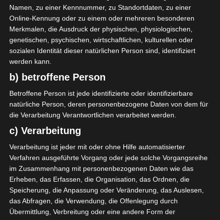
Namen, zu einer Kennnummer, zu Standortdaten, zu einer
Online-Kennung oder zu einem oder mehreren besonderen
Merkmalen, die Ausdruck der physischen, physiologischen,
genetischen, psychischen, wirtschaftlichen, kulturellen oder
sozialen Identität dieser natürlichen Person sind, identifiziert
werden kann.
b) betroffene Person
Betroffene Person ist jede identifizierte oder identifizierbare
natürliche Person, deren personenbezogene Daten von dem für
die Verarbeitung Verantwortlichen verarbeitet werden.
c) Verarbeitung
Verarbeitung ist jeder mit oder ohne Hilfe automatisierter
Verfahren ausgeführte Vorgang oder jede solche Vorgangsreihe
im Zusammenhang mit personenbezogenen Daten wie das
Erheben, das Erfassen, die Organisation, das Ordnen, die
Ich kann Euch sagen, es war ein Traum. Es
Speicherung, die Anpassung oder Veränderung, das Auslesen,
war wirklich magisch. Wir hatten das volle
das Abfragen, die Verwendung, die Offenlegung durch
Verwöhnprogramm mit Massage und
Übermittlung, Verbreitung oder eine andere Form der
Anwendungen.