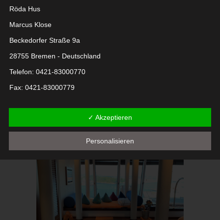
Röda Hus
Marcus Klose
Beckedorfer Straße 9a
28755 Bremen - Deutschland
Telefon: 0421-83000770
Fax: 0421-83000779
E-Mail:
✓ Akzeptieren
UST-ID: DE254087433
Personalisieren
Cookies
Die Internetseiten verwenden Cookies. Cookies sind
Textdateien, welche über einen Internetbrowser auf einem
Computersystem abgelegt und gespeichert werden.
Zahlreiche Internetseiten und Server verwenden Cookies. Viele
Cookies enthalten eine sogenannte Cookie-ID. Eine Cookie-ID
ist eine eindeutige Kennung des Cookies. Sie besteht aus einer