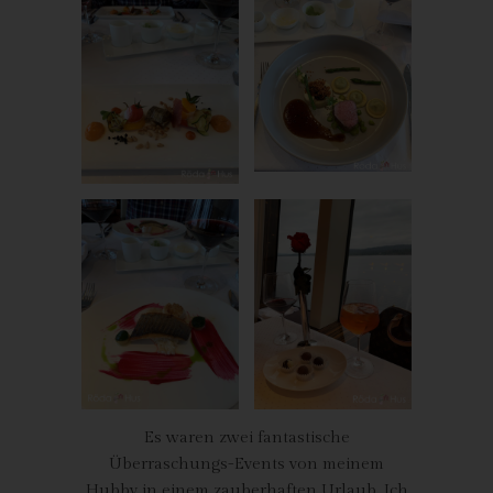
gem. Art. 6 Abs. 1 lit. f DSGVO i.V.m. Art. 28 DSGVO (Abschluss
Auftragsverarbeitungsvertrag).
Routinemäßige Löschung und Sperrung
von personenbezogenen Daten
Der für die Verarbeitung Verantwortliche verarbeitet und
speichert personenbezogene Daten der betroffenen Person nur
für den Zeitraum, der zur Erreichung des Speicherungszwecks
erforderlich ist oder sofern dies durch den Europäischen
Richtlinien- und Verordnungsgeber oder einen anderen
Gesetzgeber in Gesetzen oder Vorschriften, welchen der für die
Verarbeitung Verantwortliche unterliegt, vorgesehen wurde.
Entfällt der Speicherungszweck oder läuft eine vom
Europäischen Richtlinien- und Verordnungsgeber oder einem
anderen zuständigen Gesetzgeber vorgeschriebene
Speicherfrist ab, werden die personenbezogenen Daten
Es waren zwei fantastische
routinemäßig und entsprechend den gesetzlichen Vorschriften
gesperrt oder gelöscht.
Überraschungs-Events von meinem
Hubby in einem zauberhaften Urlaub. Ich