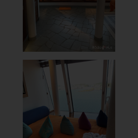
Zeichenfolge, durch welche Internetseiten und Server dem
konkreten Internetbrowser zugeordnet werden können, in dem
das Cookie gespeichert wurde. Dies ermöglicht es den
besuchten Internetseiten und Servern, den individuellen
Browser der betroffenen Person von anderen Internetbrowsern,
die andere Cookies enthalten, zu unterscheiden. Ein bestimmter
Internetbrowser kann über die eindeutige Cookie-ID
wiedererkannt und identifiziert werden.
Durch den Einsatz von Cookies kann den Nutzern dieser
Internetseite nutzerfreundlichere Services bereitstellen, die ohne
die Cookie-Setzung nicht möglich wären.
Mittels eines Cookies können die Informationen und Angebote
auf unserer Internetseite im Sinne des Benutzers optimiert
werden. Cookies ermöglichen uns, wie bereits erwähnt, die
Benutzer unserer Internetseite wiederzuerkennen. Zweck dieser
Wiedererkennung ist es, den Nutzern die Verwendung unserer
Internetseite zu erleichtern. Der Benutzer einer Internetseite, die
Cookies verwendet, muss beispielsweise nicht bei jedem
Besuch der Internetseite erneut seine Zugangsdaten eingeben,