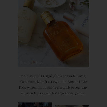
bildet – sofern Sie dort registriert sind – Ihr Avatar-Bild neben
dem Kommentar ab. Sollten Sie nicht registriert sein, wird kein
Bild angezeigt. Zu beachten ist, dass alle registrierten
WordPress-User automatisch auch bei Gravatar registriert sind.
Details zu Gravatar:
https://de.gravatar.com
Hosting
Die von uns in Anspruch genommenen Hosting-Leistungen
dienen der Zurverfügungstellung der folgenden Leistungen:
Infrastruktur- und Plattformdienstleistungen, Rechenkapazität,
Speicherplatz und Datenbankdienste, Sicherheitsleistungen
sowie technische Wartungsleistungen, die wir zum Zwecke des
Betriebs dieses Onlineangebotes einsetzen.
Mein zweites Highlight war ein 6-Gang-
Hierbei verarbeiten wir, bzw. unser Hostinganbieter
Gourmet-Menü zu zweit im Rossini. Die
Bestandsdaten, Kontaktdaten, Inhaltsdaten, Vertragsdaten,
Kids waren mit dem Teensclub essen und
Nutzungsdaten, Meta- und Kommunikationsdaten von Kunden,
im Anschluss wurden Cocktails gemixt.
Interessenten und Besuchern dieses Onlineangebotes auf
Grundlage unserer berechtigten Interessen an einer effizienten
und sicheren Zurverfügungstellung dieses Onlineangebotes