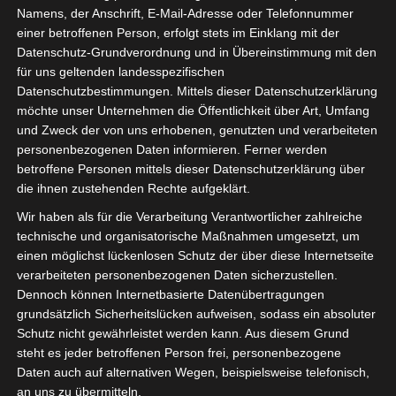
Namens, der Anschrift, E-Mail-Adresse oder Telefonnummer
einer betroffenen Person, erfolgt stets im Einklang mit der
was für ein fantastischer Sonntag. Heute
Datenschutz-Grundverordnung und in Übereinstimmung mit den
Nachmittag habe ich uns einen leckeren
für uns geltenden landesspezifischen
Pflaumenkuchen gebacken. Das Rezept
Datenschutzbestimmungen. Mittels dieser Datenschutzerklärung
stelle ich demnächst noch online. Die Kids
möchte unser Unternehmen die Öffentlichkeit über Art, Umfang
sind heute noch einmal in den Pool
und Zweck der von uns erhobenen, genutzten und verarbeiteten
gesprungen, vielleicht das letzte Mal für
personenbezogenen Daten informieren. Ferner werden
dieses Jahr und gegrillt haben wir heute
betroffene Personen mittels dieser Datenschutzerklärung über
auch nochmal.
die ihnen zustehenden Rechte aufgeklärt.
Wir haben als für die Verarbeitung Verantwortlicher zahlreiche
Jetzt zeige ich Euch meine ganz
technische und organisatorische Maßnahmen umgesetzt, um
persönlichen Highlights unseres Urlaubs.
einen möglichst lückenlosen Schutz der über diese Internetseite
Die Landschaft Norwegens ist natürlich
verarbeiteten personenbezogenen Daten sicherzustellen.
ein Traum und das Reisen per Schiff sehr
Dennoch können Internetbasierte Datenübertragungen
entspannt.
grundsätzlich Sicherheitslücken aufweisen, sodass ein absoluter
Schutz nicht gewährleistet werden kann. Aus diesem Grund
steht es jeder betroffenen Person frei, personenbezogene
Jeden Tag ein neuer Hafen, neue Städte
Daten auch auf alternativen Wegen, beispielsweise telefonisch,
die wir erkunden konnten, viele Eindrücke
an uns zu übermitteln.