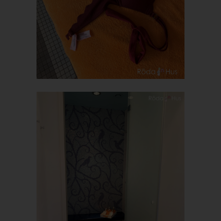
Angabe von personenbezogenen Daten zu registrieren. Welche
personenbezogenen Daten dabei an den für die Verarbeitung
Verantwortlichen übermittelt werden, ergibt sich aus der
jeweiligen Eingabemaske, die für die Registrierung verwendet
wird. Die von der betroffenen Person eingegebenen
personenbezogenen Daten werden ausschließlich für die
interne Verwendung bei dem für die Verarbeitung
Verantwortlichen und für eigene Zwecke erhoben und
gespeichert. Der für die Verarbeitung Verantwortliche kann die
Weitergabe an einen oder mehrere Auftragsverarbeiter,
beispielsweise einen Paketdienstleister, veranlassen, der die
personenbezogenen Daten ebenfalls ausschließlich für eine
interne Verwendung, die dem für die Verarbeitung
Verantwortlichen zuzurechnen ist, nutzt.
Durch eine Registrierung auf der Internetseite des für die
Verarbeitung Verantwortlichen wird ferner die vom Internet-
Service-Provider (ISP) der betroffenen Person vergebene IP-
Adresse, das Datum sowie die Uhrzeit der Registrierung
gespeichert. Die Speicherung dieser Daten erfolgt vor dem
Hintergrund, dass nur so der Missbrauch unserer Dienste