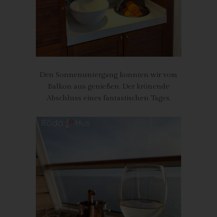
Verarbeitung Verantwortliche personenbezogene Daten auf
Wunsch oder Hinweis der betroffenen Person, soweit dem keine
gesetzlichen Aufbewahrungspflichten entgegenstehen. Die
Gesamtheit der Mitarbeiter des für die Verarbeitung
Verantwortlichen stehen der betroffenen Person in diesem
Zusammenhang als Ansprechpartner zur Verfügung.
Den Sonnenuntergang konnten wir vom
Kontaktmöglichkeit über die Internetseite
Balkon aus genießen. Der krönende
Abschluss eines fantastischen Tages.
Die Internetseite enthält aufgrund von gesetzlichen Vorschriften
Angaben, die eine schnelle elektronische Kontaktaufnahme zu
unserem Unternehmen sowie eine unmittelbare Kommunikation
mit uns ermöglichen, was ebenfalls eine allgemeine Adresse der
sogenannten elektronischen Post (E-Mail-Adresse) umfasst.
Sofern eine betroffene Person per E-Mail oder über ein
Kontaktformular den Kontakt mit dem für die Verarbeitung
Verantwortlichen aufnimmt, werden die von der betroffenen
Person übermittelten personenbezogenen Daten automatisch
gespeichert. Solche auf freiwilliger Basis von einer betroffenen
Person an den für die Verarbeitung Verantwortlichen