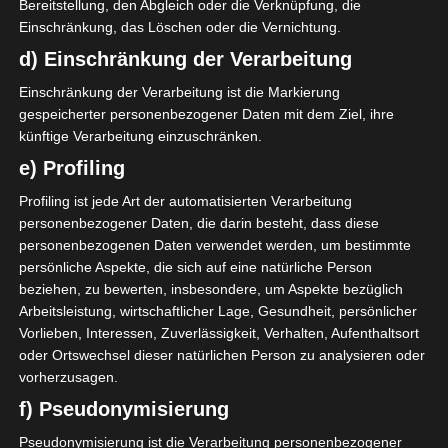
Bereitstellung, den Abgleich oder die Verknüpfung, die
Einschränkung, das Löschen oder die Vernichtung.
Die Suite war mit Whirpool, Sauna,
d) Einschränkung der Verarbeitung
Massageliegen, Wasserbett und einen
Einschränkung der Verarbeitung ist die Markierung
schönen Aussenbereich ausgestattet.
gespeicherter personenbezogener Daten mit dem Ziel, ihre
Frisches Obst, Champanger und Wasser,
künftige Verarbeitung einzuschränken.
sowie eine große Palette an
e) Profiling
Pflegeprodukten von St. Barth standen für
uns bereit. Das traumhafte Panorama von
Profiling ist jede Art der automatisierten Verarbeitung
der Wellness-Suite beim Auslaufen aus
personenbezogener Daten, die darin besteht, dass diese
dem Hafen von Stavanger hat alles
personenbezogenen Daten verwendet werden, um bestimmte
übertroffen.
persönliche Aspekte, die sich auf eine natürliche Person
beziehen, zu bewerten, insbesondere, um Aspekte bezüglich
Arbeitsleistung, wirtschaftlicher Lage, Gesundheit, persönlicher
Vorlieben, Interessen, Zuverlässigkeit, Verhalten, Aufenthaltsort
oder Ortswechsel dieser natürlichen Person zu analysieren oder
vorherzusagen.
f) Pseudonymisierung
Pseudonymisierung ist die Verarbeitung personenbezogener