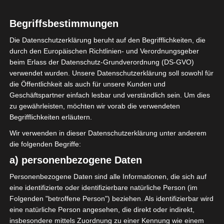
die wir gesammelt haben, ob mit dem Rad,
mit dem Kanu oder mit einem
Begriffsbestimmungen
Tourenguide. Die Möglichkeiten sind sehr
vielfälltig und wir waren bemüht die Tage
Die Datenschutzerklärung beruht auf den Begrifflichkeiten, die
möglichst effektiv zu nutzen, um alle
durch den Europäischen Richtlinien- und Verordnungsgeber
beim Erlass der Datenschutz-Grundverordnung (DS-GVO)
Sehenswürdigkeiten zu sehen und die
verwendet wurden. Unsere Datenschutzerklärung soll sowohl für
Landschaft zu geniessen.
die Öffentlichkeit als auch für unsere Kunden und
Geschäftspartner einfach lesbar und verständlich sein. Um dies
Wir waren 11 Tage mit der Aida unterwegs,
zu gewährleisten, möchten wir vorab die verwendeten
davon hatten wir zwei Seetage und am
Begrifflichkeiten erläutern.
letzten Tag unserer Tour wurde ich von
Wir verwenden in dieser Datenschutzerklärung unter anderem
meinem Hubby mit unserer ganz privaten
die folgenden Begriffe:
Wellness-Suite überrascht.
a) personenbezogene Daten
Mein persönliches Highlight dieser Reise.
Personenbezogene Daten sind alle Informationen, die sich auf
„Me-Time“
eine identifizierte oder identifizierbare natürliche Person (im
Folgenden "betroffene Person") beziehen. Als identifizierbar wird
eine natürliche Person angesehen, die direkt oder indirekt,
insbesondere mittels Zuordnung zu einer Kennung wie einem