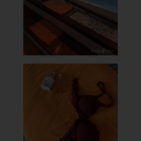
Inhalte unserer Internetseite korrekt auszuliefern, (2) die Inhalte
unserer Internetseite sowie die Werbung für diese zu
optimieren, (3) die dauerhafte Funktionsfähigkeit unserer
informationstechnologischen Systeme und der Technik unserer
Internetseite zu gewährleisten sowie (4) um
Strafverfolgungsbehörden im Falle eines Cyberangriffes die zur
Strafverfolgung notwendigen Informationen bereitzustellen.
Diese anonym erhobenen Daten und Informationen werden
durch uns daher einerseits statistisch und ferner mit dem Ziel
ausgewertet, den Datenschutz und die Datensicherheit in
unserem Unternehmen zu erhöhen, um letztlich ein optimales
Schutzniveau für die von uns verarbeiteten personenbezogenen
Daten sicherzustellen. Die anonymen Daten der Server-Logfiles
werden getrennt von allen durch eine betroffene Person
angegebenen personenbezogenen Daten gespeichert.
Registrierung auf unserer Internetseite
Die betroffene Person hat die Möglichkeit, sich auf der
Internetseite des für die Verarbeitung Verantwortlichen unter