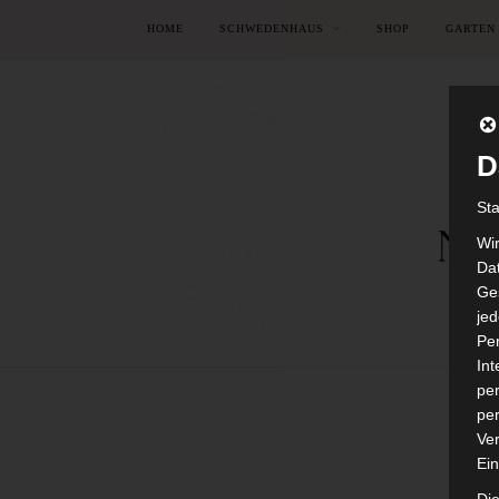
HOME
SCHWEDENHAUS
SHOP
GARTEN
D
St
Wi
Dat
Ges
je
Pe
In
per
per
Ver
Ein