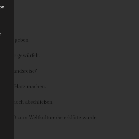
on,
n
 nicht geben.
nander gewürfelt.
ne Auslandsreise?
 in den Harz machen.
rojekt noch abschließen.
 UNESCO zum Weltkulturerbe erklärte wurde.