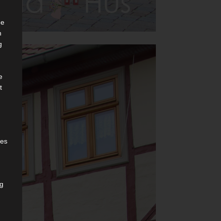
he
n
g
e
t
des
ng
h