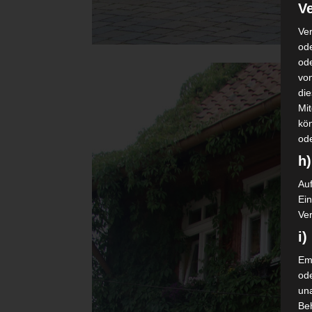
Ve
Ver
ode
od
vo
di
Mi
kö
od
h)
Auf
Ei
Ver
i
Emp
od
una
Be