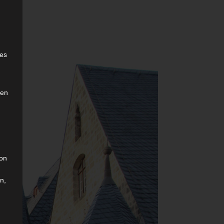
e
ies
den
son
n,