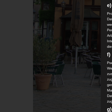
e)
Pro
Da
wer
Pe
Arb
Int
die
f
Ps
We
zus
zu
ge
Ma
Dat
zu
g)