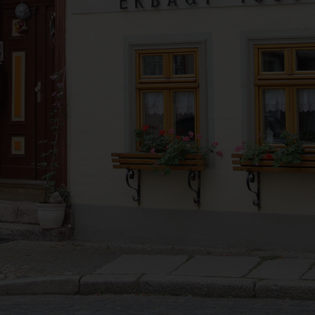
antwortlicher im Sinne der Datenschutz-Grundverordnung, sonstiger i
n Mitgliedstaaten der Europäischen Union geltenden Datenschutzgeset
d anderer Bestimmungen mit datenschutzrechtlichem Charakter ist:
da Hus
rcus Klose
ckedorfer Straße 9a
755 Bremen - Deutschland
lefon: 0421-83000770
x: 0421-83000779
Mail:
T-ID: DE254087433
ookies
 Internetseiten verwenden Cookies. Cookies sind Textdateien, welche
er einen Internetbrowser auf einem Computersystem abgelegt und