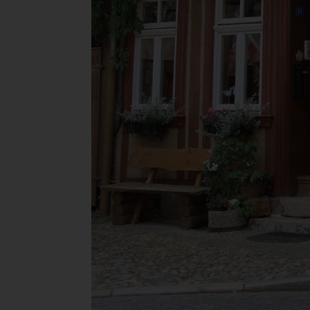
Ver
de
un
Rö
Ma
Be
28
Te
Fa
E-
US
C
Die
üb