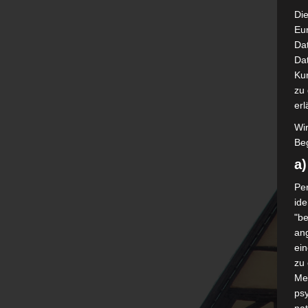
Die
Eu
Da
Dat
Ku
zu 
erl
Wi
Beg
a
Per
ide
"be
ang
ei
zu
Me
psy