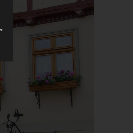
er
ten
gen