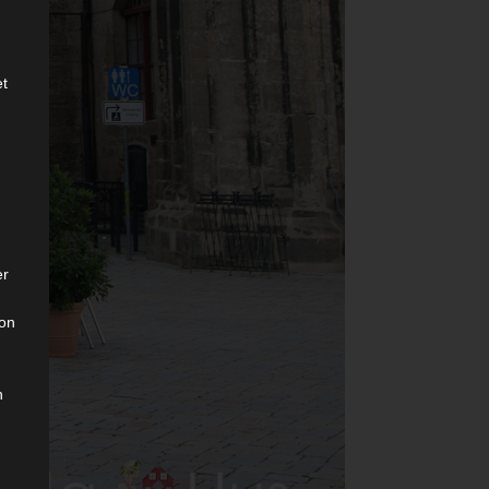
et
er
son
n