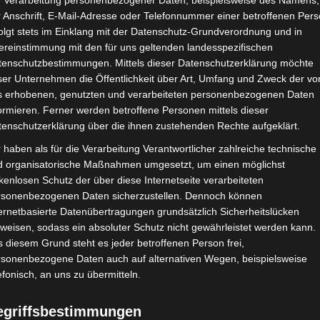
e Verarbeitung personenbezogener Daten, beispielsweise des Namens,
 Anschrift, E-Mail-Adresse oder Telefonnummer einer betroffenen Pers
30. Mai 2020
olgt stets im Einklang mit der Datenschutz-Grundverordnung und in
ereinstimmung mit den für uns geltenden landesspezifischen
Hallo Ihr Lieben,
tenschutzbestimmungen. Mittels dieser Datenschutzerklärung möchte
ser Unternehmen die Öffentlichkeit über Art, Umfang und Zweck der vo
jähren Sommerurlaub im Süden wird es vorraussichtlich leider
s erhobenen, genutzten und verarbeiteten personenbezogenen Daten
ormieren. Ferner werden betroffene Personen mittels dieser
tenschutzerklärung über die ihnen zustehenden Rechte aufgeklärt.
ch bei vielen von uns wurden die Urlaubspläne völlig durchei
 haben als für die Verarbeitung Verantwortlicher zahlreiche technische
eses Jahr euren Urlaub in Deutschland oder plant ihr doch ei
d organisatorische Maßnahmen umgesetzt, um einen möglichst
kenlosen Schutz der über diese Internetseite verarbeiteten
rsonenbezogenen Daten sicherzustellen. Dennoch können
 Tage an die Küste fahren und eventuell einen Tagesausflug
ernetbasierte Datenübertragungen grundsätzlich Sicherheitslücken
weisen, sodass ein absoluter Schutz nicht gewährleistet werden kann.
en wir im Garten verbringen und das ein oder andere Gartenp
 diesem Grund steht es jeder betroffenen Person frei,
rsonenbezogene Daten auch auf alternativen Wegen, beispielsweise
 in Quedlingburg *, eine zauberhafte Stadt im Harz die von
efonisch, an uns zu übermitteln.
egriffsbestimmungen