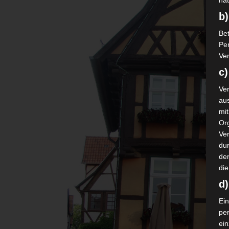
nat
b)
Bet
Pe
Ver
c)
Ver
au
mi
Or
Ve
dur
de
die
d
Ein
pe
ei