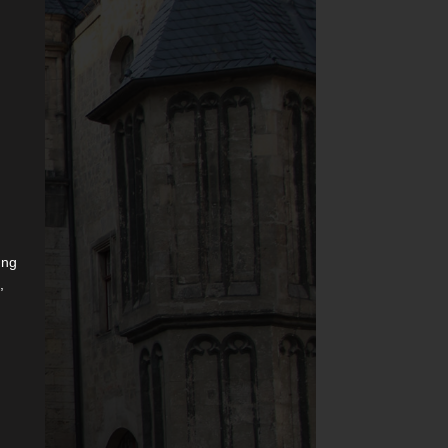
ung
,
r