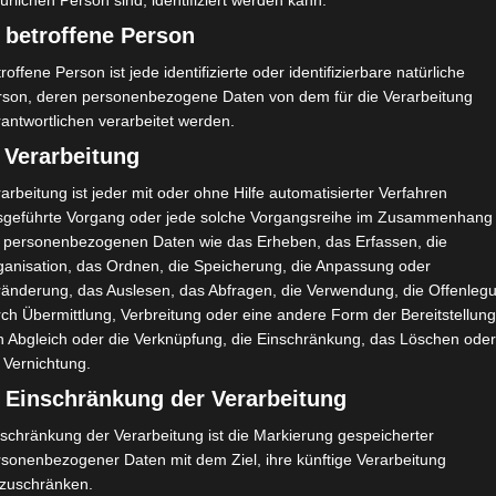
ürlichen Person sind, identifiziert werden kann.
 betroffene Person
roffene Person ist jede identifizierte oder identifizierbare natürliche
rson, deren personenbezogene Daten von dem für die Verarbeitung
antwortlichen verarbeitet werden.
 Verarbeitung
arbeitung ist jeder mit oder ohne Hilfe automatisierter Verfahren
sgeführte Vorgang oder jede solche Vorgangsreihe im Zusammenhang
t personenbezogenen Daten wie das Erheben, das Erfassen, die
ganisation, das Ordnen, die Speicherung, die Anpassung oder
ränderung, das Auslesen, das Abfragen, die Verwendung, die Offenleg
ch Übermittlung, Verbreitung oder eine andere Form der Bereitstellung
n Abgleich oder die Verknüpfung, die Einschränkung, das Löschen ode
 Vernichtung.
liches und vor allem gesundes 2025, gefüllt mit 
unvergesslichen Augenblicken.
) Einschränkung der Verarbeitung
schränkung der Verarbeitung ist die Markierung gespeicherter
rsonenbezogener Daten mit dem Ziel, ihre künftige Verarbeitung
nzuschränken.