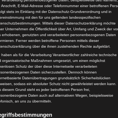
e Verarbeitung personenbezogener Daten, beispielsweise des Namens,
 Anschrift, E-Mail-Adresse oder Telefonnummer einer betroffenen Pers
2. Januar 2025
olgt stets im Einklang mit der Datenschutz-Grundverordnung und in
ereinstimmung mit den für uns geltenden landesspezifischen
Ihr Lieben,
tenschutzbestimmungen. Mittels dieser Datenschutzerklärung möchte
ser Unternehmen die Öffentlichkeit über Art, Umfang und Zweck der vo
frohes neues Jahr
s erhobenen, genutzten und verarbeiteten personenbezogenen Daten
ormieren. Ferner werden betroffene Personen mittels dieser
tenschutzerklärung über die ihnen zustehenden Rechte aufgeklärt.
 haben als für die Verarbeitung Verantwortlicher zahlreiche technische
d organisatorische Maßnahmen umgesetzt, um einen möglichst
kenlosen Schutz der über diese Internetseite verarbeiteten
rsonenbezogenen Daten sicherzustellen. Dennoch können
ernetbasierte Datenübertragungen grundsätzlich Sicherheitslücken
weisen, sodass ein absoluter Schutz nicht gewährleistet werden kann.
 diesem Grund steht es jeder betroffenen Person frei,
rsonenbezogene Daten auch auf alternativen Wegen, beispielsweise
efonisch, an uns zu übermitteln.
egriffsbestimmungen