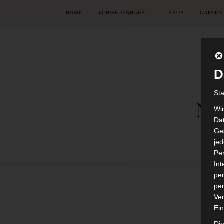
HOME
SCHWEDENHAUS
SHOP
GARTEN
D
St
Wi
Dat
Ges
je
Pe
In
per
per
Ver
Ein