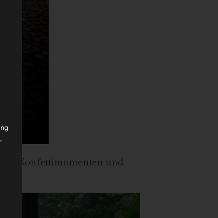
ung
,
r
vielen Konfettimomenten und