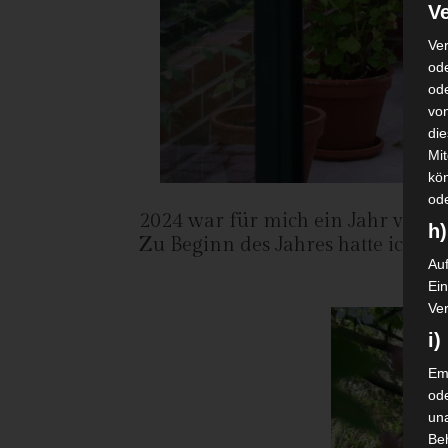
Ve
Ver
ode
od
vo
di
Mi
kö
od
2024 war für mich ein Jahr volle
h)
Zu Beginn des Jahres hatte ich g
Auf
dari
Ei
Ver
i
Emp
od
una
Be