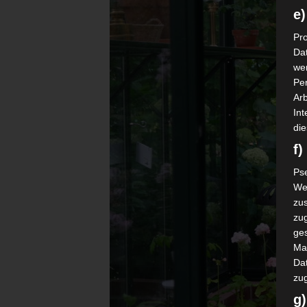
e)
Pro
Da
wer
Pe
Arb
Int
die
f
Ps
We
zus
zu
ge
Ma
Dat
zu
g)