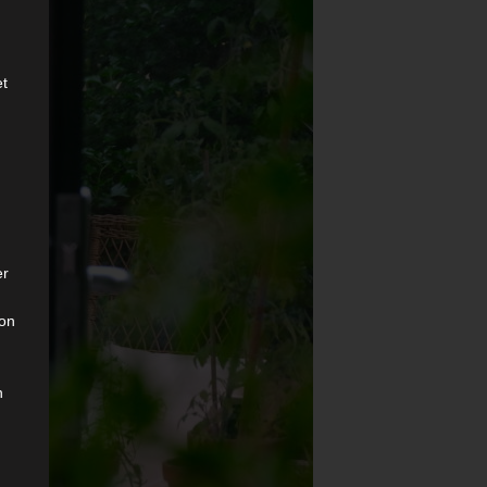
et
er
son
n