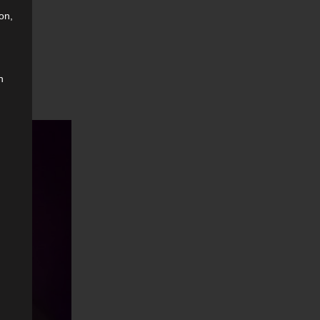
on,
n