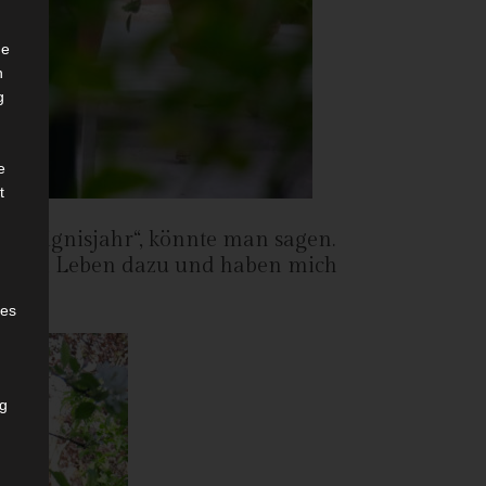
he
n
g
e
t
„Ereignisjahr“, könnte man sagen.
ren zum Leben dazu und haben mich
ehen.
des
ng
h