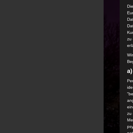
Die
Eu
Da
Dat
Ku
zu 
erl
Wi
Beg
a
Per
ide
"be
ang
ei
zu
Me
psy