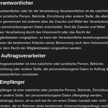
rantwortlicher
antwortlicher oder für die Verarbeitung Verantwortlicher ist die natürlic
r juristische Person, Behörde, Einrichtung oder andere Stelle, die allei
er gemeinsam mit anderen über die Zwecke und Mittel der Verarbeitun
n personenbezogenen Daten entscheidet. Sind die Zwecke und Mittel
eser Verarbeitung durch das Unionsrecht oder das Recht der
tgliedstaaten vorgegeben, so kann der Verantwortliche beziehungsweis
nnen die bestimmten Kriterien seiner Benennung nach dem Unionsrech
er dem Recht der Mitgliedstaaten vorgesehen werden.
r Höhepunkte und Herausforderungen, ein echtes 
 Auftragsverarbeiter
esundheitlich ein paar Tiefs, aber auch die gehö
tragsverarbeiter ist eine natürliche oder juristische Person, Behörde,
n bestärkt, noch achtsamer mit mir selbst umzug
nrichtung oder andere Stelle, die personenbezogene Daten im Auftrag 
antwortlichen verarbeitet.
) Empfänger
fänger ist eine natürliche oder juristische Person, Behörde, Einrichtu
er andere Stelle, der personenbezogene Daten offengelegt werden,
bhängig davon, ob es sich bei ihr um einen Dritten handelt oder nicht.
hörden, die im Rahmen eines bestimmten Untersuchungsauftrags nac