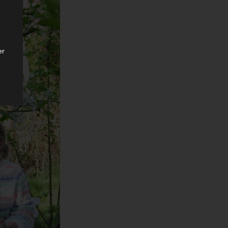
er
ten
gen