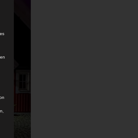
e
ies
den
son
n,