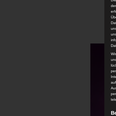
Di
der
erf
Üb
Da
un
un
inf
Da
Wir
un
lüc
pe
Int
auf
Aus
pe
tel
B