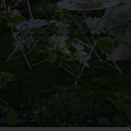
antwortlicher im Sinne der Datenschutz-Grundverordnung, sonstiger i
n Mitgliedstaaten der Europäischen Union geltenden Datenschutzgeset
d anderer Bestimmungen mit datenschutzrechtlichem Charakter ist:
da Hus
rcus Klose
ckedorfer Straße 9a
755 Bremen - Deutschland
lefon: 0421-83000770
x: 0421-83000779
Mail:
T-ID: DE254087433
ookies
 Internetseiten verwenden Cookies. Cookies sind Textdateien, welche
er einen Internetbrowser auf einem Computersystem abgelegt und