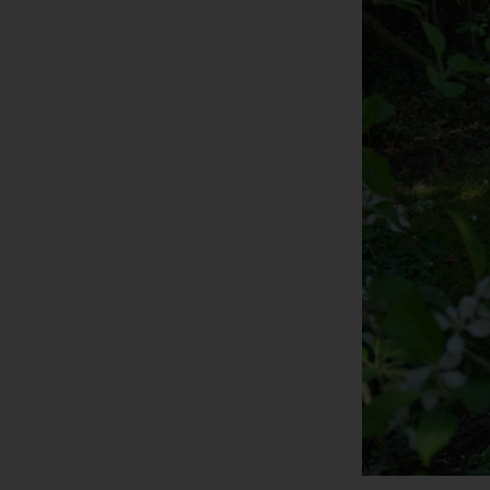
Ver
de
un
Rö
Ma
Be
28
Te
Fa
E-
US
C
Die
üb