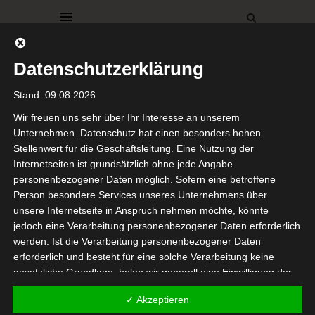
Datenschutzerklärung
Stand: 09.08.2026
Wir freuen uns sehr über Ihr Interesse an unserem
Unternehmen. Datenschutz hat einen besonders hohen
BROWSING TAG
Stellenwert für die Geschäftsleitung. Eine Nutzung der
Bremen
Internetseiten ist grundsätzlich ohne jede Angabe
personenbezogener Daten möglich. Sofern eine betroffene
Person besondere Services unseres Unternehmens über
unsere Internetseite in Anspruch nehmen möchte, könnte
jedoch eine Verarbeitung personenbezogener Daten erforderlich
werden. Ist die Verarbeitung personenbezogener Daten
erforderlich und besteht für eine solche Verarbeitung keine
AUSZEIT
FEIERLICHKEITEN
gesetzliche Grundlage, holen wir generell eine Einwilligung der
WOCHENENDTRIP
betroffenen Person ein.
Mittsommer, Ahoi Hamburg &
✓ Akzeptieren
Moin Bremen
Die Verarbeitung personenbezogener Daten, beispielsweise des