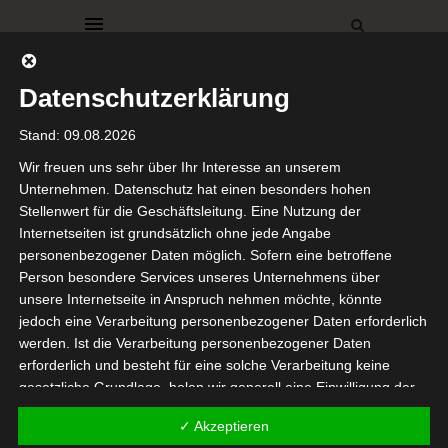
Datenschutzerklärung
Stand: 09.08.2026
Wir freuen uns sehr über Ihr Interesse an unserem
Unternehmen. Datenschutz hat einen besonders hohen
BROWSING TAG
Stellenwert für die Geschäftsleitung. Eine Nutzung der
Sträucher
Internetseiten ist grundsätzlich ohne jede Angabe
personenbezogener Daten möglich. Sofern eine betroffene
Person besondere Services unseres Unternehmens über
unsere Internetseite in Anspruch nehmen möchte, könnte
jedoch eine Verarbeitung personenbezogener Daten erforderlich
werden. Ist die Verarbeitung personenbezogener Daten
erforderlich und besteht für eine solche Verarbeitung keine
DEKORATIONEN
gesetzliche Grundlage, holen wir generell eine Einwilligung der
WEIHNACHTEN
WINTER
betroffenen Person ein.
Werbung* Advent-Sträucher
✓ Akzeptieren
von Balsam Hill
Die Verarbeitung personenbezogener Daten, beispielsweise des