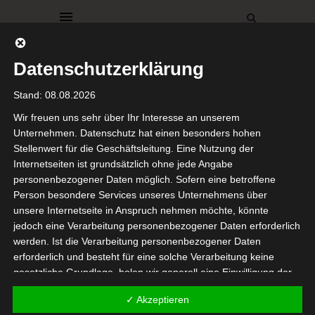
Datenschutzerklärung
Stand: 08.08.2026
Wir freuen uns sehr über Ihr Interesse an unserem
Unternehmen. Datenschutz hat einen besonders hohen
BROWSING TAG
Stellenwert für die Geschäftsleitung. Eine Nutzung der
Tischdeko
Internetseiten ist grundsätzlich ohne jede Angabe
personenbezogener Daten möglich. Sofern eine betroffene
Person besondere Services unseres Unternehmens über
unsere Internetseite in Anspruch nehmen möchte, könnte
jedoch eine Verarbeitung personenbezogener Daten erforderlich
werden. Ist die Verarbeitung personenbezogener Daten
erforderlich und besteht für eine solche Verarbeitung keine
FRÜHLING
gesetzliche Grundlage, holen wir generell eine Einwilligung der
GEDECKTER TISCH
betroffenen Person ein.
KREATIVE IDEEN
✓ Akzeptieren
DIY Frühlingsdeko,
Die Verarbeitung personenbezogener Daten, beispielsweise des