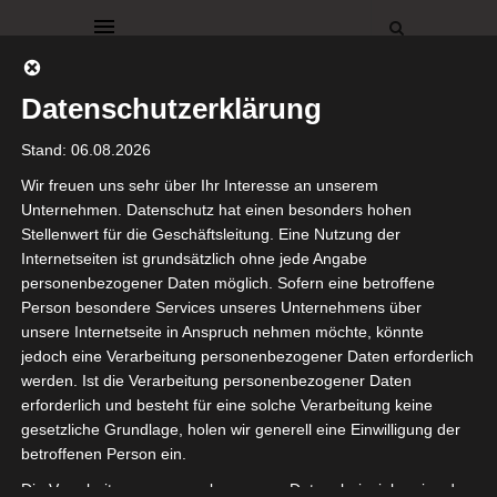
Datenschutzerklärung
Stand: 06.08.2026
Wir freuen uns sehr über Ihr Interesse an unserem
Unternehmen. Datenschutz hat einen besonders hohen
BROWSING TAG
Stellenwert für die Geschäftsleitung. Eine Nutzung der
Wandfarbe
Internetseiten ist grundsätzlich ohne jede Angabe
personenbezogener Daten möglich. Sofern eine betroffene
Person besondere Services unseres Unternehmens über
unsere Internetseite in Anspruch nehmen möchte, könnte
jedoch eine Verarbeitung personenbezogener Daten erforderlich
werden. Ist die Verarbeitung personenbezogener Daten
erforderlich und besteht für eine solche Verarbeitung keine
DEKO
DEKORATIONEN
gesetzliche Grundlage, holen wir generell eine Einwilligung der
FLUR
KÜCHE
betroffenen Person ein.
SCHWEDENHAUS
Die Verarbeitung personenbezogener Daten, beispielsweise des
WEIHNACHTEN