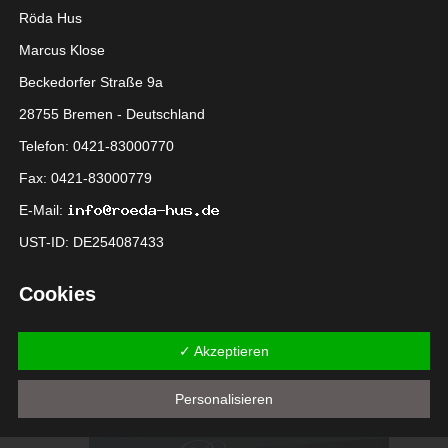
Röda Hus
Marcus Klose
Beckedorfer Straße 9a
28755 Bremen - Deutschland
Telefon: 0421-83000770
Fax: 0421-83000779
E-Mail:
UST-ID: DE254087433
Cookies
Die Internetseiten verwenden Cookies. Cookies sind
Textdateien, welche über einen Internetbrowser auf einem
✓ Akzeptieren
Computersystem abgelegt und gespeichert werden.
Personalisieren
Zahlreiche Internetseiten und Server verwenden Cookies. Viele
Cookies enthalten eine sogenannte Cookie-ID. Eine Cookie-ID
ist eine eindeutige Kennung des Cookies. Sie besteht aus einer