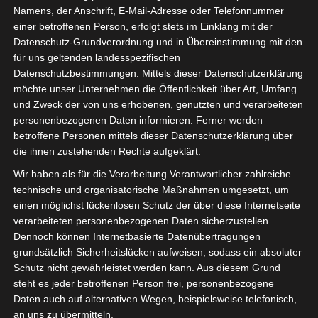
Namens, der Anschrift, E-Mail-Adresse oder Telefonnummer
Ich wünsche Euch von Herzen einen
einer betroffenen Person, erfolgt stets im Einklang mit der
guten Start ins neue Jahr, viele glückliche
Datenschutz-Grundverordnung und in Übereinstimmung mit den
Momente und vor allem Gesundheit.
für uns geltenden landesspezifischen
Datenschutzbestimmungen. Mittels dieser Datenschutzerklärung
Jeder hat sein Päckchen zu tragen und ich wünsche
möchte unser Unternehmen die Öffentlichkeit über Art, Umfang
Euch für das neue Jahr,
und Zweck der von uns erhobenen, genutzten und verarbeiteten
dass Euer Päckchen leichter wird, dass
personenbezogenen Daten informieren. Ferner werden
Eure Ziele, Wünsche und Träume in
betroffene Personen mittels dieser Datenschutzerklärung über
Erfüllung gehen bzw. sich in die Tat
die ihnen zustehenden Rechte aufgeklärt.
umsetzen lassen.
Wir haben als für die Verarbeitung Verantwortlicher zahlreiche
technische und organisatorische Maßnahmen umgesetzt, um
Viele unbeschwerte und fröhliche
einen möglichst lückenlosen Schutz der über diese Internetseite
Stunden mit Euren Liebsten.
verarbeiteten personenbezogenen Daten sicherzustellen.
Dennoch können Internetbasierte Datenübertragungen
Wir feiern heute mit unserer Familie und
grundsätzlich Sicherheitslücken aufweisen, sodass ein absoluter
Schutz nicht gewährleistet werden kann. Aus diesem Grund
lieben Freunden und stoßen auf ein
steht es jeder betroffenen Person frei, personenbezogene
neues & aufregendes Jahr 2016 im Röda
Daten auch auf alternativen Wegen, beispielsweise telefonisch,
Hus an.
an uns zu übermitteln.