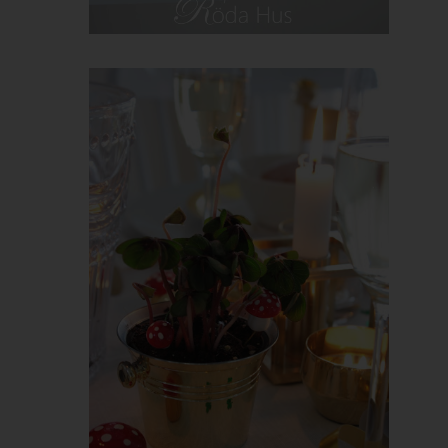
Zeichenfolge, durch welche Internetseiten und Server dem
konkreten Internetbrowser zugeordnet werden können, in dem
das Cookie gespeichert wurde. Dies ermöglicht es den
besuchten Internetseiten und Servern, den individuellen
Browser der betroffenen Person von anderen Internetbrowsern,
die andere Cookies enthalten, zu unterscheiden. Ein bestimmter
Internetbrowser kann über die eindeutige Cookie-ID
wiedererkannt und identifiziert werden.
Durch den Einsatz von Cookies kann den Nutzern dieser
Internetseite nutzerfreundlichere Services bereitstellen, die ohne
die Cookie-Setzung nicht möglich wären.
Mittels eines Cookies können die Informationen und Angebote
auf unserer Internetseite im Sinne des Benutzers optimiert
werden. Cookies ermöglichen uns, wie bereits erwähnt, die
Benutzer unserer Internetseite wiederzuerkennen. Zweck dieser
Wiedererkennung ist es, den Nutzern die Verwendung unserer
Internetseite zu erleichtern. Der Benutzer einer Internetseite, die
Cookies verwendet, muss beispielsweise nicht bei jedem
Besuch der Internetseite erneut seine Zugangsdaten eingeben,