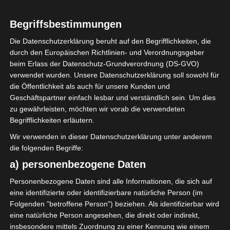
Die Tischdeko steht.
Begriffsbestimmungen
Bei uns gibt es heute Raclette und zum
Die Datenschutzerklärung beruht auf den Begrifflichkeiten, die
Nachtisch kommt der
durch den Europäischen Richtlinien- und Verordnungsgeber
beim Erlass der Datenschutz-Grundverordnung (DS-GVO)
Schokoladenbrunnen zum Einsatz.
verwendet wurden. Unsere Datenschutzerklärung soll sowohl für
die Öffentlichkeit als auch für unsere Kunden und
Es werden in geselliger Runde Spiele
Geschäftspartner einfach lesbar und verständlich sein. Um dies
gespielt, Blei gegossen, Knallbonbons
zu gewährleisten, möchten wir vorab die verwendeten
geöffnet, „Dinner for One“ geguckt,
Begrifflichkeiten erläutern.
Berliner gegessen und Sekt getrunken.
Wir verwenden in dieser Datenschutzerklärung unter anderem
die folgenden Begriffe:
Das Standardprogramm halt, dieses Jahr
a) personenbezogene Daten
ein wenig goldig …
Personenbezogene Daten sind alle Informationen, die sich auf
eine identifizierte oder identifizierbare natürliche Person (im
Folgenden "betroffene Person") beziehen. Als identifizierbar wird
eine natürliche Person angesehen, die direkt oder indirekt,
insbesondere mittels Zuordnung zu einer Kennung wie einem