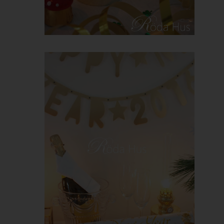
weil dies von der Internetseite und dem auf dem
Computersystem des Benutzers abgelegten Cookie
übernommen wird. Ein weiteres Beispiel ist das Cookie eines
Warenkorbes im Online-Shop. Der Online-Shop merkt sich die
Artikel, die ein Kunde in den virtuellen Warenkorb gelegt hat,
über ein Cookie.
Die betroffene Person kann die Setzung von Cookies durch
unsere Internetseite jederzeit mittels einer entsprechenden
Einstellung des genutzten Internetbrowsers verhindern und
damit der Setzung von Cookies dauerhaft widersprechen.
Ferner können bereits gesetzte Cookies jederzeit über einen
Internetbrowser oder andere Softwareprogramme gelöscht
werden. Dies ist in allen gängigen Internetbrowsern möglich.
Deaktiviert die betroffene Person die Setzung von Cookies in
dem genutzten Internetbrowser, sind unter Umständen nicht alle
Funktionen unserer Internetseite vollumfänglich nutzbar.
Erfassung von allgemeinen Daten und
Informationen