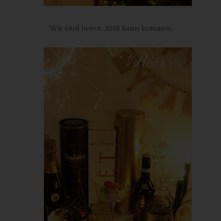
verhindert werden kann, und diese Daten im Bedarfsfall
ermöglichen, begangene Straftaten aufzuklären. Insofern ist die
Speicherung dieser Daten zur Absicherung des für die
Wir sind bereit, 2016 kann kommen.
Verarbeitung Verantwortlichen erforderlich. Eine Weitergabe
dieser Daten an Dritte erfolgt grundsätzlich nicht, sofern keine
gesetzliche Pflicht zur Weitergabe besteht oder die Weitergabe
der Strafverfolgung dient.
Die Registrierung der betroffenen Person unter freiwilliger
Angabe personenbezogener Daten dient dem für die
Verarbeitung Verantwortlichen dazu, der betroffenen Person
Inhalte oder Leistungen anzubieten, die aufgrund der Natur der
Sache nur registrierten Benutzern angeboten werden können.
Registrierten Personen steht die Möglichkeit frei, die bei der
Registrierung angegebenen personenbezogenen Daten
jederzeit abzuändern oder vollständig aus dem Datenbestand
des für die Verarbeitung Verantwortlichen löschen zu lassen.
Der für die Verarbeitung Verantwortliche erteilt jeder betroffenen
Person jederzeit auf Anfrage Auskunft darüber, welche
personenbezogenen Daten über die betroffene Person
gespeichert sind. Ferner berichtigt oder löscht der für die