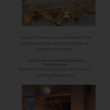
Die Internetseite erfasst mit jedem Aufruf der Internetseite durch
eine betroffene Person oder ein automatisiertes System eine
Reihe von allgemeinen Daten und Informationen. Diese
allgemeinen Daten und Informationen werden in den Logfiles
des Servers gespeichert. Erfasst werden können die (1)
verwendeten Browsertypen und Versionen, (2) das vom
zugreifenden System verwendete Betriebssystem, (3) die
Von der Veranda aus werden wir mit Sekt
Internetseite, von welcher ein zugreifendes System auf unsere
auf das neue Jahr anstoßen und uns am
Internetseite gelangt (sogenannte Referrer), (4) die
Feuerwerk erfreuen.
Unterwebseiten, welche über ein zugreifendes System auf
unserer Internetseite angesteuert werden, (5) das Datum und
Ein Blick durch das Fenster auf unseren
die Uhrzeit eines Zugriffs auf die Internetseite, (6) eine Internet-
Weihnachtsbaum.
Protokoll-Adresse (IP-Adresse), (7) der Internet-Service-
Wir lassen ihn noch bis zum 06.01. stehen,
Provider des zugreifenden Systems und (8) sonstige ähnliche
steht Euer Baum noch?
Daten und Informationen, die der Gefahrenabwehr im Falle von
Angriffen auf unsere informationstechnologischen Systeme
dienen.
Bei der Nutzung dieser allgemeinen Daten und Informationen
ziehen wird keine Rückschlüsse auf die betroffene Person.
Diese Informationen werden vielmehr benötigt, um (1) die