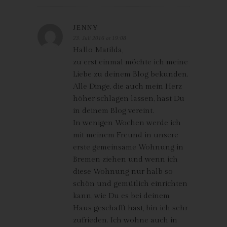
Verarbeitung Verantwortliche personenbezogene Daten auf
Wunsch oder Hinweis der betroffenen Person, soweit dem keine
JENNY
gesetzlichen Aufbewahrungspflichten entgegenstehen. Die
23. Juli 2016 at 19:08
Gesamtheit der Mitarbeiter des für die Verarbeitung
Hallo Matilda,
Verantwortlichen stehen der betroffenen Person in diesem
zu erst einmal möchte ich meine
Zusammenhang als Ansprechpartner zur Verfügung.
Liebe zu deinem Blog bekunden.
Alle Dinge, die auch mein Herz
Kontaktmöglichkeit über die Internetseite
höher schlagen lassen, hast Du
Die Internetseite enthält aufgrund von gesetzlichen Vorschriften
in deinem Blog vereint.
Angaben, die eine schnelle elektronische Kontaktaufnahme zu
In wenigen Wochen werde ich
unserem Unternehmen sowie eine unmittelbare Kommunikation
mit meinem Freund in unsere
mit uns ermöglichen, was ebenfalls eine allgemeine Adresse der
erste gemeinsame Wohnung in
sogenannten elektronischen Post (E-Mail-Adresse) umfasst.
Bremen ziehen und wenn ich
Sofern eine betroffene Person per E-Mail oder über ein
diese Wohnung nur halb so
Kontaktformular den Kontakt mit dem für die Verarbeitung
schön und gemütlich einrichten
Verantwortlichen aufnimmt, werden die von der betroffenen
kann, wie Du es bei deinem
Person übermittelten personenbezogenen Daten automatisch
gespeichert. Solche auf freiwilliger Basis von einer betroffenen
Haus geschafft hast, bin ich sehr
Person an den für die Verarbeitung Verantwortlichen
zufrieden. Ich wohne auch in