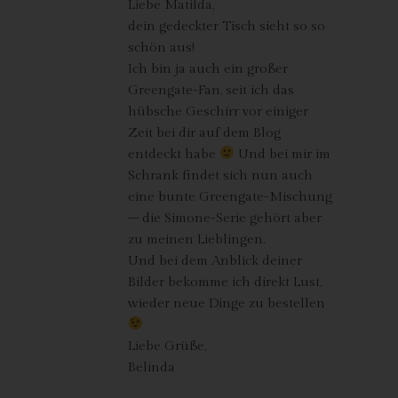
verhindert werden kann, und diese Daten im Bedarfsfall
Liebe Matilda,
ermöglichen, begangene Straftaten aufzuklären. Insofern ist die
dein gedeckter Tisch sieht so so
Speicherung dieser Daten zur Absicherung des für die
schön aus!
Verarbeitung Verantwortlichen erforderlich. Eine Weitergabe
Ich bin ja auch ein großer
dieser Daten an Dritte erfolgt grundsätzlich nicht, sofern keine
Greengate-Fan, seit ich das
gesetzliche Pflicht zur Weitergabe besteht oder die Weitergabe
hübsche Geschirr vor einiger
der Strafverfolgung dient.
Zeit bei dir auf dem Blog
Die Registrierung der betroffenen Person unter freiwilliger
entdeckt habe
Und bei mir im
Angabe personenbezogener Daten dient dem für die
Schrank findet sich nun auch
Verarbeitung Verantwortlichen dazu, der betroffenen Person
eine bunte Greengate-Mischung
Inhalte oder Leistungen anzubieten, die aufgrund der Natur der
– die Simone-Serie gehört aber
Sache nur registrierten Benutzern angeboten werden können.
zu meinen Lieblingen.
Registrierten Personen steht die Möglichkeit frei, die bei der
Und bei dem Anblick deiner
Registrierung angegebenen personenbezogenen Daten
Bilder bekomme ich direkt Lust,
jederzeit abzuändern oder vollständig aus dem Datenbestand
wieder neue Dinge zu bestellen
des für die Verarbeitung Verantwortlichen löschen zu lassen.
Der für die Verarbeitung Verantwortliche erteilt jeder betroffenen
Liebe Grüße,
Person jederzeit auf Anfrage Auskunft darüber, welche
Belinda
personenbezogenen Daten über die betroffene Person
gespeichert sind. Ferner berichtigt oder löscht der für die