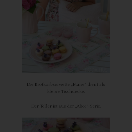
Personen, die unter der unmittelbaren Verantwortung des
Verantwortlichen oder des Auftragsverarbeiters befugt sind, die
personenbezogenen Daten zu verarbeiten.
k) Einwilligung
Einwilligung ist jede von der betroffenen Person freiwillig für den
bestimmten Fall in informierter Weise und unmissverständlich
abgegebene Willensbekundung in Form einer Erklärung oder
einer sonstigen eindeutigen bestätigenden Handlung, mit der
die betroffene Person zu verstehen gibt, dass sie mit der
Verarbeitung der sie betreffenden personenbezogenen Daten
einverstanden ist.
Die Brotkorbserviette „Marie“ dient als
Name und Anschrift des für die
kleine Tischdecke.
Verarbeitung Verantwortlichen
Der Teller ist aus der „Alice“-Serie.
Verantwortlicher im Sinne der Datenschutz-Grundverordnung,
sonstiger in den Mitgliedstaaten der Europäischen Union
geltenden Datenschutzgesetze und anderer Bestimmungen mit
datenschutzrechtlichem Charakter ist: