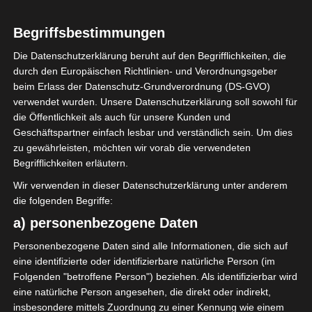
Aber schaut selbst …
Begriffsbestimmungen
Das Wetter ist derzeit so schön sommerlich
Die Datenschutzerklärung beruht auf den Begrifflichkeiten, die
warm und auf der Veranda lässt es sich
durch den Europäischen Richtlinien- und Verordnungsgeber
herrlich aushalten.
beim Erlass der Datenschutz-Grundverordnung (DS-GVO)
verwendet wurden. Unsere Datenschutzerklärung soll sowohl für
die Öffentlichkeit als auch für unsere Kunden und
Geschäftspartner einfach lesbar und verständlich sein. Um dies
zu gewährleisten, möchten wir vorab die verwendeten
Begrifflichkeiten erläutern.
Wir verwenden in dieser Datenschutzerklärung unter anderem
die folgenden Begriffe:
a) personenbezogene Daten
Personenbezogene Daten sind alle Informationen, die sich auf
eine identifizierte oder identifizierbare natürliche Person (im
Die neue Serie von Greengate „Everyday
Folgenden "betroffene Person") beziehen. Als identifizierbar wird
Greengate“ hat es mir besonders angetan.
eine natürliche Person angesehen, die direkt oder indirekt,
insbesondere mittels Zuordnung zu einer Kennung wie einem