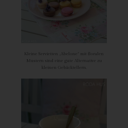
Röda Hus
Marcus Klose
Beckedorfer Straße 9a
28755 Bremen - Deutschland
Telefon: 0421-83000770
Fax: 0421-83000779
Kleine Servietten „Abelone“ mit floralen
E-Mail:
Mustern sind eine gute Alternative zu
kleinen Gebäcktellern.
UST-ID: DE254087433
Cookies
Die Internetseiten verwenden Cookies. Cookies sind
Textdateien, welche über einen Internetbrowser auf einem
Computersystem abgelegt und gespeichert werden.
Zahlreiche Internetseiten und Server verwenden Cookies. Viele
Cookies enthalten eine sogenannte Cookie-ID. Eine Cookie-ID
ist eine eindeutige Kennung des Cookies. Sie besteht aus einer