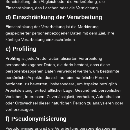
Bereitstellung, den Abgleich oder die Verknüpfung, die
Design.
Einschränkung, das Löschen oder die Vernichtung.
d) Einschränkung der Verarbeitung
Die „Everday“-Serie macht meine
Sammlung komplett.
Einschränkung der Verarbeitung ist die Markierung
gespeicherter personenbezogener Daten mit dem Ziel, ihre
Sie ist schön schlicht und lässt sich
künftige Verarbeitung einzuschränken.
wunderbar zu fast allen Greengate Serien
e) Profiling
kombinieren.
Profiling ist jede Art der automatisierten Verarbeitung
personenbezogener Daten, die darin besteht, dass diese
Die Kanne nutzte ich für Säfte, Milch oder
personenbezogenen Daten verwendet werden, um bestimmte
auch als Blumenvase.
persönliche Aspekte, die sich auf eine natürliche Person
beziehen, zu bewerten, insbesondere, um Aspekte bezüglich
Arbeitsleistung, wirtschaftlicher Lage, Gesundheit, persönlicher
Vorlieben, Interessen, Zuverlässigkeit, Verhalten, Aufenthaltsort
oder Ortswechsel dieser natürlichen Person zu analysieren oder
vorherzusagen.
f) Pseudonymisierung
Pseudonymisierung ist die Verarbeitung personenbezogener