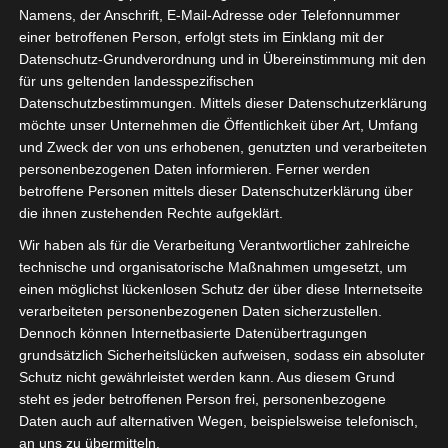
*Werbung*
Namens, der Anschrift, E-Mail-Adresse oder Telefonnummer
einer betroffenen Person, erfolgt stets im Einklang mit der
Datenschutz-Grundverordnung und in Übereinstimmung mit den
21. Juli 2016
für uns geltenden landesspezifischen
Datenschutzbestimmungen. Mittels dieser Datenschutzerklärung
Hej meine Lieben,
möchte unser Unternehmen die Öffentlichkeit über Art, Umfang
und Zweck der von uns erhobenen, genutzten und verarbeiteten
diese Woche durfte ich an der Greengate
personenbezogenen Daten informieren. Ferner werden
Blogparade von
ediths
„Scandinavian
betroffene Personen mittels dieser Datenschutzerklärung über
Living“* teilnehmen
die ihnen zustehenden Rechte aufgeklärt.
Wir haben als für die Verarbeitung Verantwortlicher zahlreiche
und ein kleines Kaffeekränzchen auf
technische und organisatorische Maßnahmen umgesetzt, um
unserer Veranda schmeißen.
einen möglichst lückenlosen Schutz der über diese Internetseite
verarbeiteten personenbezogenen Daten sicherzustellen.
Dennoch können Internetbasierte Datenübertragungen
Das Motto: „Hast Du noch alle Tassen im
grundsätzlich Sicherheitslücken aufweisen, sodass ein absoluter
Schrank!“
Schutz nicht gewährleistet werden kann. Aus diesem Grund
steht es jeder betroffenen Person frei, personenbezogene
Nun ja, jetzt nicht mehr.
Daten auch auf alternativen Wegen, beispielsweise telefonisch,
an uns zu übermitteln.