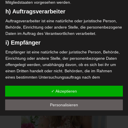
Mitgliedstaaten vorgesehen werden.
h) Auftragsverarbeiter
Auftragsverarbeiter ist eine natürliche oder juristische Person,
Behörde, Einrichtung oder andere Stelle, die personenbezogene
Daten im Auftrag des Verantwortlichen verarbeitet.
i) Empfänger
Empfänger ist eine natürliche oder juristische Person, Behörde,
Meine kleine Pippilotta genießt mit mir die
Einrichtung oder andere Stelle, der personenbezogene Daten
Ferienzeit.
offengelegt werden, unabhängig davon, ob es sich bei ihr um
einen Dritten handelt oder nicht. Behörden, die im Rahmen
eines bestimmten Untersuchungsauftrags nach dem
Unionsrecht oder dem Recht der Mitgliedstaaten
möglicherweise personenbezogene Daten erhalten, gelten
✓ Akzeptieren
jedoch nicht als Empfänger.
j) Dritter
Personalisieren
Dritter ist eine natürliche oder juristische Person, Behörde,
Einrichtung oder andere Stelle außer der betroffenen Person,
dem Verantwortlichen, dem Auftragsverarbeiter und den