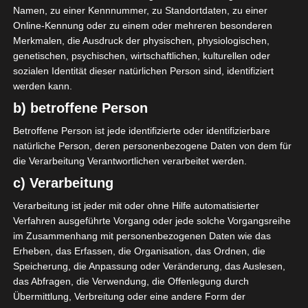
Ich habe ja bereits ein großes & buntes
Namen, zu einer Kennnummer, zu Standortdaten, zu einer
Sammelsurium an Greengate Geschirr im
Online-Kennung oder zu einem oder mehreren besonderen
Schrank.
Merkmalen, die Ausdruck der physischen, physiologischen,
genetischen, psychischen, wirtschaftlichen, kulturellen oder
sozialen Identität dieser natürlichen Person sind, identifiziert
Für den Sommer ein florales & buntes
werden kann.
Services und für den Winter rote Cups.
b) betroffene Person
Betroffene Person ist jede identifizierte oder identifizierbare
natürliche Person, deren personenbezogene Daten von dem für
die Verarbeitung Verantwortlichen verarbeitet werden.
c) Verarbeitung
Verarbeitung ist jeder mit oder ohne Hilfe automatisierter
Verfahren ausgeführte Vorgang oder jede solche Vorgangsreihe
im Zusammenhang mit personenbezogenen Daten wie das
Erheben, das Erfassen, die Organisation, das Ordnen, die
Speicherung, die Anpassung oder Veränderung, das Auslesen,
Ich mag die lieblich Muster und
das Abfragen, die Verwendung, die Offenlegung durch
Übermittlung, Verbreitung oder eine andere Form der
Verzierungen, die Textilien und das