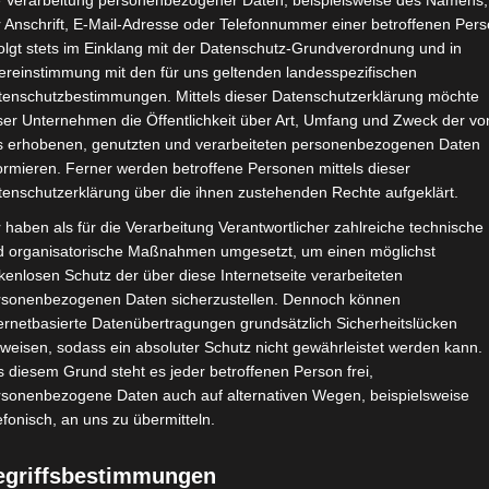
e Verarbeitung personenbezogener Daten, beispielsweise des Namens,
 Anschrift, E-Mail-Adresse oder Telefonnummer einer betroffenen Pers
von PIXERS *Werbung*
olgt stets im Einklang mit der Datenschutz-Grundverordnung und in
ereinstimmung mit den für uns geltenden landesspezifischen
13. Dezember 2016
tenschutzbestimmungen. Mittels dieser Datenschutzerklärung möchte
ser Unternehmen die Öffentlichkeit über Art, Umfang und Zweck der vo
Hej meine Lieben,
s erhobenen, genutzten und verarbeiteten personenbezogenen Daten
ormieren. Ferner werden betroffene Personen mittels dieser
ünsche Euch einen schönen, gemütlichen und besinnlichen 3. A
tenschutzerklärung über die ihnen zustehenden Rechte aufgeklärt.
 haben als für die Verarbeitung Verantwortlicher zahlreiche technische
cht nur im Wohnzimmer winterlich kuschelig, sondern auch in d
d organisatorische Maßnahmen umgesetzt, um einen möglichst
kenlosen Schutz der über diese Internetseite verarbeiteten
rsonenbezogenen Daten sicherzustellen. Dennoch können
ht und Kissen zieht Gemütlichkeit ein, nur die Wände waren bis 
ernetbasierte Datenübertragungen grundsätzlich Sicherheitslücken
weisen, sodass ein absoluter Schutz nicht gewährleistet werden kann.
rzem eine Anfrage von
PIXERS-LIFE IS NOW
erreichte, kam diese
 diesem Grund steht es jeder betroffenen Person frei,
rsonenbezogene Daten auch auf alternativen Wegen, beispielsweise
be direkt zwei winterliche Print-Motive gefunden, die mich ansp
efonisch, an uns zu übermitteln.
hlafzimmer habe ich mich für ein Rentier-Motiv auf Leinwand e
egriffsbestimmungen