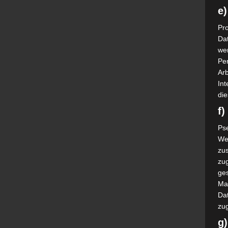
e)
Pro
Da
wer
Pe
Arb
Int
die
f
Ps
We
zus
zu
ge
Ma
Dat
zu
g)