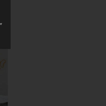
er
ten
gen