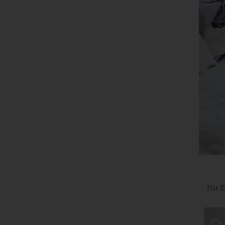
Ver
de
un
Rö
Ma
Be
28
Te
Fa
E-
US
C
Für 
Die
üb