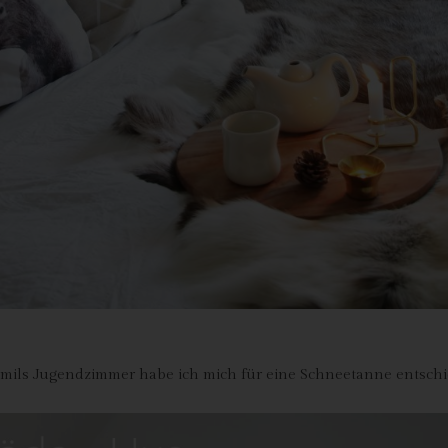
antwortlicher im Sinne der Datenschutz-Grundverordnung, sonstiger i
n Mitgliedstaaten der Europäischen Union geltenden Datenschutzgeset
d anderer Bestimmungen mit datenschutzrechtlichem Charakter ist:
da Hus
rcus Klose
ckedorfer Straße 9a
755 Bremen - Deutschland
lefon: 0421-83000770
x: 0421-83000779
Mail:
T-ID: DE254087433
ookies
Emils Jugendzimmer habe ich mich für eine Schneetanne entschi
 Internetseiten verwenden Cookies. Cookies sind Textdateien, welche
er einen Internetbrowser auf einem Computersystem abgelegt und