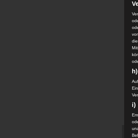
Ve
Ver
ode
od
vo
di
Mi
kö
od
h)
Auf
Ei
Ver
i
Emp
od
una
Be