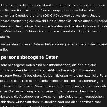
 Datenschutzerklärung beruht auf den Begrifflichkeiten, die durch den
„Winter Wonderland im Schlafzimmer“
ropäischen Richtlinien- und Verordnungsgeber beim Erlass der
tenschutz-Grundverordnung (DS-GVO) verwendet wurden. Unsere
enschutzerklärung soll sowohl für die Öffentlichkeit als auch für unser
nden und Geschäftspartner einfach lesbar und verständlich sein. Um d
gewährleisten, möchten wir vorab die verwendeten Begrifflichkeiten
äutern.
r verwenden in dieser Datenschutzerklärung unter anderem die folgen
riffe:
) personenbezogene Daten
sonenbezogene Daten sind alle Informationen, die sich auf eine
ntifizierte oder identifizierbare natürliche Person (im Folgenden
troffene Person") beziehen. Als identifizierbar wird eine natürliche Per
esehen, die direkt oder indirekt, insbesondere mittels Zuordnung zu
ner Kennung wie einem Namen, zu einer Kennnummer, zu Standortdate
 einer Online-Kennung oder zu einem oder mehreren besonderen
rkmalen, die Ausdruck der physischen, physiologischen, genetischen,
chischen, wirtschaftlichen, kulturellen oder sozialen Identität dieser