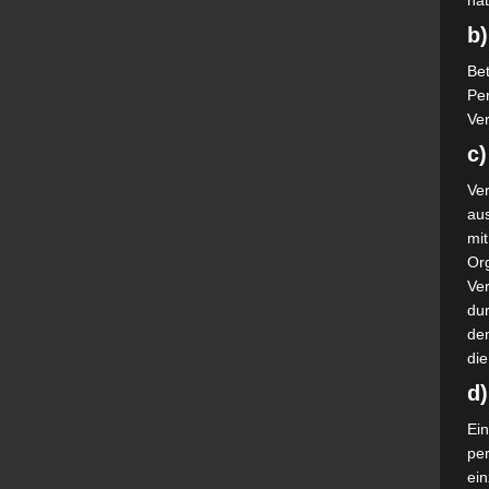
nat
b)
Bet
Pe
Ver
c)
Ver
au
mi
Or
Ve
dur
de
die
d
Ein
pe
ei