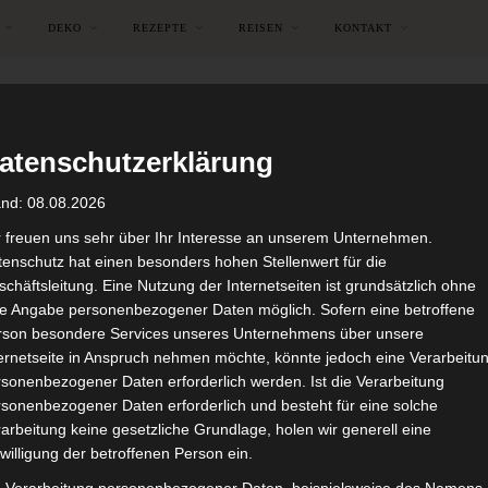
DEKO
REZEPTE
REISEN
KONTAKT
atenschutzerklärung
and: 08.08.2026
r freuen uns sehr über Ihr Interesse an unserem Unternehmen.
enschutz hat einen besonders hohen Stellenwert für die
chäftsleitung. Eine Nutzung der Internetseiten ist grundsätzlich ohne
de Angabe personenbezogener Daten möglich. Sofern eine betroffene
rson besondere Services unseres Unternehmens über unsere
ternetseite in Anspruch nehmen möchte, könnte jedoch eine Verarbeitu
sonenbezogener Daten erforderlich werden. Ist die Verarbeitung
sonenbezogener Daten erforderlich und besteht für eine solche
arbeitung keine gesetzliche Grundlage, holen wir generell eine
DEKO
DEKORATIONEN
JUNGENZIMMER
SCHLAFZIMMER
willigung der betroffenen Person ein.
liche Motive für das Schla