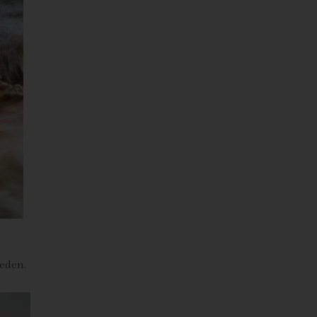
n
ze
eden.