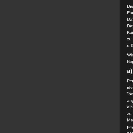
Die
Eu
Da
Dat
Ku
zu 
erl
Wi
Beg
a
Per
ide
"be
ang
ei
zu
Me
psy