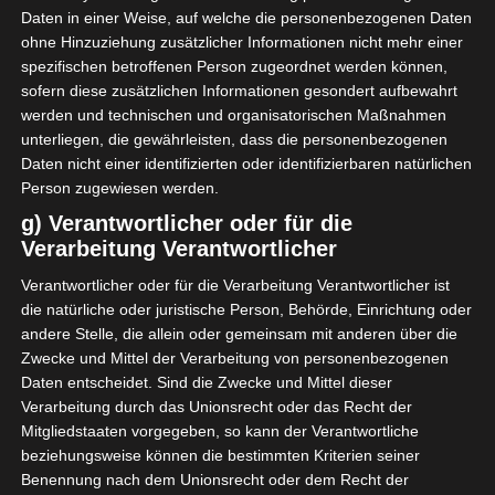
Daten in einer Weise, auf welche die personenbezogenen Daten
So schick durften meine Badezimmer-
ohne Hinzuziehung zusätzlicher Informationen nicht mehr einer
Utensilien noch nie verreisen.
spezifischen betroffenen Person zugeordnet werden können,
sofern diese zusätzlichen Informationen gesondert aufbewahrt
Beide Kulturtaschen haben ihren ganz
werden und technischen und organisatorischen Maßnahmen
eigenen Charme und sind sehr
unterliegen, die gewährleisten, dass die personenbezogenen
hochwertig verarbeitet.
Daten nicht einer identifizierten oder identifizierbaren natürlichen
Person zugewiesen werden.
g) Verantwortlicher oder für die
Verarbeitung Verantwortlicher
Verantwortlicher oder für die Verarbeitung Verantwortlicher ist
die natürliche oder juristische Person, Behörde, Einrichtung oder
andere Stelle, die allein oder gemeinsam mit anderen über die
Zwecke und Mittel der Verarbeitung von personenbezogenen
Daten entscheidet. Sind die Zwecke und Mittel dieser
Verarbeitung durch das Unionsrecht oder das Recht der
Mitgliedstaaten vorgegeben, so kann der Verantwortliche
beziehungsweise können die bestimmten Kriterien seiner
Benennung nach dem Unionsrecht oder dem Recht der