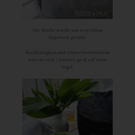
Zeichenfolge, durch welche Internetseiten und Server dem
konkreten Internetbrowser zugeordnet werden können, in dem
das Cookie gespeichert wurde. Dies ermöglicht es den
besuchten Internetseiten und Servern, den individuellen
Die Tasche wurde aus recyceltem
Browser der betroffenen Person von anderen Internetbrowsern,
Segeltuch genäht.
die andere Cookies enthalten, zu unterscheiden. Ein bestimmter
Internetbrowser kann über die eindeutige Cookie-ID
Nachhaltigkeit und Umweltbewusstsein
wiedererkannt und identifiziert werden.
schreibt sich Canvasco groß auf seine
Durch den Einsatz von Cookies kann den Nutzern dieser
Segel.
Internetseite nutzerfreundlichere Services bereitstellen, die ohne
die Cookie-Setzung nicht möglich wären.
Mittels eines Cookies können die Informationen und Angebote
auf unserer Internetseite im Sinne des Benutzers optimiert
werden. Cookies ermöglichen uns, wie bereits erwähnt, die
Benutzer unserer Internetseite wiederzuerkennen. Zweck dieser
Wiedererkennung ist es, den Nutzern die Verwendung unserer
Internetseite zu erleichtern. Der Benutzer einer Internetseite, die
Cookies verwendet, muss beispielsweise nicht bei jedem
Besuch der Internetseite erneut seine Zugangsdaten eingeben,