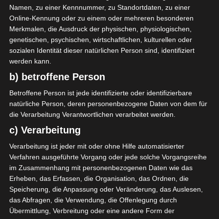
Dieses Jahr wird uns dieses Gefühl erspart
Namen, zu einer Kennnummer, zu Standortdaten, zu einer
bleiben.
Online-Kennung oder zu einem oder mehreren besonderen
Merkmalen, die Ausdruck der physischen, physiologischen,
genetischen, psychischen, wirtschaftlichen, kulturellen oder
Wir haben jetzt die super praktischen
sozialen Identität dieser natürlichen Person sind, identifiziert
Urban Shower
Taschen von
Canvasco
.
werden kann.
b) betroffene Person
Sie sind ein wahres Platzwunder und
bieten aufgrund ihrer perfekten Form sehr
Betroffene Person ist jede identifizierte oder identifizierbare
viel Stauraum.
natürliche Person, deren personenbezogene Daten von dem für
die Verarbeitung Verantwortlichen verarbeitet werden.
Jede Tasche ist ein kleines Unikat.
c) Verarbeitung
Verarbeitung ist jeder mit oder ohne Hilfe automatisierter
Canvasco
hat seinen Firmensitz in meiner
Verfahren ausgeführte Vorgang oder jede solche Vorgangsreihe
Heimatstadt Bremen.
im Zusammenhang mit personenbezogenen Daten wie das
Erheben, das Erfassen, die Organisation, das Ordnen, die
Sie stellen Schultertaschen, Sporttaschen,
Speicherung, die Anpassung oder Veränderung, das Auslesen,
Strandtaschen, Seesäcke, Kulturtaschen,
das Abfragen, die Verwendung, die Offenlegung durch
Körbe und Kindertaschen aus recycelten
Übermittlung, Verbreitung oder eine andere Form der