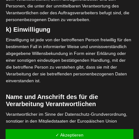
Personen, die unter der unmittelbaren Verantwortung des
Verantwortlichen oder des Auftragsverarbeiters befugt sind, die
personenbezogenen Daten zu verarbeiten.
k) Einwilligung
Einwilligung ist jede von der betroffenen Person freiwillig für den
bestimmten Fall in informierter Weise und unmissverständlich
abgegebene Willensbekundung in Form einer Erklärung oder
einer sonstigen eindeutigen bestätigenden Handlung, mit der
die betroffene Person zu verstehen gibt, dass sie mit der
Verarbeitung der sie betreffenden personenbezogenen Daten
einverstanden ist.
Name und Anschrift des für die
Verarbeitung Verantwortlichen
Der Spezialreissverschluss ist
Verantwortlicher im Sinne der Datenschutz-Grundverordnung,
wasserabweisend und im Inneren gibt es
sonstiger in den Mitgliedstaaten der Europäischen Union
ein Hauptfach und drei Seitenfächer.
geltenden Datenschutzgesetze und anderer Bestimmungen mit
datenschutzrechtlichem Charakter ist:
✓ Akzeptieren
Die komplette Urban Shower Tasche ist