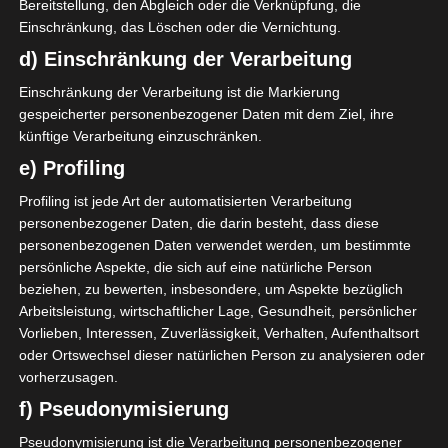
Segeltüchern her.
Bereitstellung, den Abgleich oder die Verknüpfung, die
Einschränkung, das Löschen oder die Vernichtung.
Auf der Homepage von
Canvasco
kann
d) Einschränkung der Verarbeitung
man sich die Segeltuchfarbe und viele
Einschränkung der Verarbeitung ist die Markierung
verschiedene Motive und Ziffern
gespeicherter personenbezogener Daten mit dem Ziel, ihre
aussuchen.
künftige Verarbeitung einzuschränken.
e) Profiling
Jeder kann seine eigene Tasche individuell
entwerfen und sich so sein eigenes Unikat
Profiling ist jede Art der automatisierten Verarbeitung
personenbezogener Daten, die darin besteht, dass diese
erstellen.
personenbezogenen Daten verwendet werden, um bestimmte
persönliche Aspekte, die sich auf eine natürliche Person
Ich habe jetzt die Urban Shower Taschen
beziehen, zu bewerten, insbesondere, um Aspekte bezüglich
in einem zarten hellgrau und in
Arbeitsleistung, wirtschaftlicher Lage, Gesundheit, persönlicher
schwarzem Wildleder.
Vorlieben, Interessen, Zuverlässigkeit, Verhalten, Aufenthaltsort
oder Ortswechsel dieser natürlichen Person zu analysieren oder
Die Ausführung in Wildleder sieht super
vorherzusagen.
edel aus und das Leder fühlt sich sehr
f) Pseudonymisierung
weich an.
Pseudonymisierung ist die Verarbeitung personenbezogener