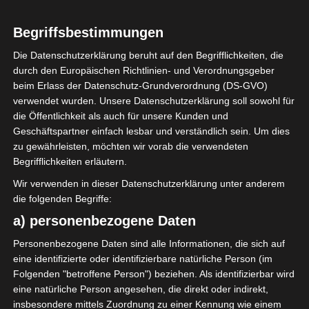
Diese ist nämlich immer randvoll mit
Zahnbürsten, Zahnpasta, Haarbürste,
Begriffsbestimmungen
Parfum, Kosmetik, Duschgel, Shampoo,
Die Datenschutzerklärung beruht auf den Begrifflichkeiten, die
Pflaster, Nagepfeile, Nagellack, Haarspray
durch den Europäischen Richtlinien- und Verordnungsgeber
usw.
beim Erlass der Datenschutz-Grundverordnung (DS-GVO)
verwendet wurden. Unsere Datenschutzerklärung soll sowohl für
Da spielt es keine Rolle, ob man nur für
die Öffentlichkeit als auch für unsere Kunden und
eine Nacht oder für mehrere Wochen
Geschäftspartner einfach lesbar und verständlich sein. Um dies
zu gewährleisten, möchten wir vorab die verwendeten
verreist.
Begrifflichkeiten erläutern.
Oft wird alles in die Kulturtasche
Wir verwenden in dieser Datenschutzerklärung unter anderem
gequetscht und im Hotel wird die
die folgenden Begriffe:
Kosmetiktasche dann täglich, auf der
a) personenbezogene Daten
Suche nach Q-Tips, Wattepads usw.,
Personenbezogene Daten sind alle Informationen, die sich auf
durchwühlt.
eine identifizierte oder identifizierbare natürliche Person (im
Folgenden "betroffene Person") beziehen. Als identifizierbar wird
Geht es Euch auch so?
eine natürliche Person angesehen, die direkt oder indirekt,
insbesondere mittels Zuordnung zu einer Kennung wie einem