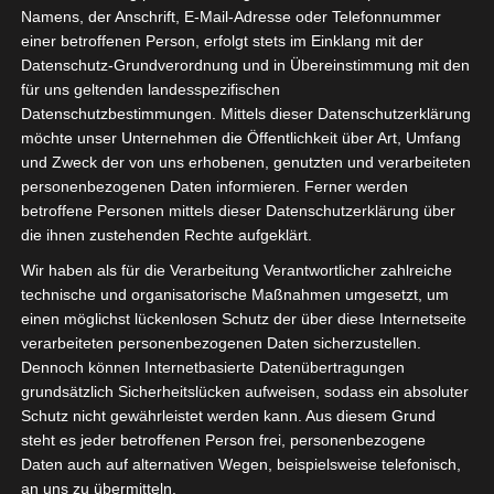
Namens, der Anschrift, E-Mail-Adresse oder Telefonnummer
recycelten
einer betroffenen Person, erfolgt stets im Einklang mit der
Datenschutz-Grundverordnung und in Übereinstimmung mit den
Segeltüchern“
für uns geltenden landesspezifischen
Datenschutzbestimmungen. Mittels dieser Datenschutzerklärung
*Werbung*
möchte unser Unternehmen die Öffentlichkeit über Art, Umfang
und Zweck der von uns erhobenen, genutzten und verarbeiteten
personenbezogenen Daten informieren. Ferner werden
16. Mai 2017
betroffene Personen mittels dieser Datenschutzerklärung über
die ihnen zustehenden Rechte aufgeklärt.
Bis zu den Sommerferien ist es nun auch
nicht mehr so lang.
Wir haben als für die Verarbeitung Verantwortlicher zahlreiche
technische und organisatorische Maßnahmen umgesetzt, um
einen möglichst lückenlosen Schutz der über diese Internetseite
Wir werden ein paar Tage an der Ostsee
verarbeiteten personenbezogenen Daten sicherzustellen.
verbringen und nach Dänemark fahren.
Dennoch können Internetbasierte Datenübertragungen
grundsätzlich Sicherheitslücken aufweisen, sodass ein absoluter
Sobald es ans Koffer packen geht, erkennt
Schutz nicht gewährleistet werden kann. Aus diesem Grund
man an der Kulturtasche am wenigsten
steht es jeder betroffenen Person frei, personenbezogene
für wie lange wir verreisen.
Daten auch auf alternativen Wegen, beispielsweise telefonisch,
an uns zu übermitteln.