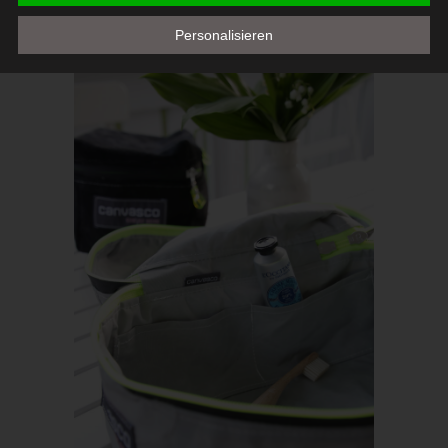
Röda Hus
ebenfalls wasserabweisend.
Personalisieren
Marcus Klose
Beckedorfer Straße 9a
28755 Bremen - Deutschland
Telefon: 0421-83000770
Fax: 0421-83000779
E-Mail:
UST-ID: DE254087433
Cookies
Die Internetseiten verwenden Cookies. Cookies sind
Textdateien, welche über einen Internetbrowser auf einem
Computersystem abgelegt und gespeichert werden.
Zahlreiche Internetseiten und Server verwenden Cookies. Viele
Cookies enthalten eine sogenannte Cookie-ID. Eine Cookie-ID
ist eine eindeutige Kennung des Cookies. Sie besteht aus einer