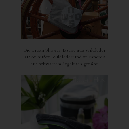
Inhalte unserer Internetseite korrekt auszuliefern, (2) die Inhalte
unserer Internetseite sowie die Werbung für diese zu
optimieren, (3) die dauerhafte Funktionsfähigkeit unserer
informationstechnologischen Systeme und der Technik unserer
Internetseite zu gewährleisten sowie (4) um
Strafverfolgungsbehörden im Falle eines Cyberangriffes die zur
Strafverfolgung notwendigen Informationen bereitzustellen.
Diese anonym erhobenen Daten und Informationen werden
Die Urban Shower Tasche aus Wildleder
durch uns daher einerseits statistisch und ferner mit dem Ziel
ist von außen Wildleder und im Inneren
ausgewertet, den Datenschutz und die Datensicherheit in
aus schwarzem Segeltuch genäht.
unserem Unternehmen zu erhöhen, um letztlich ein optimales
Schutzniveau für die von uns verarbeiteten personenbezogenen
Daten sicherzustellen. Die anonymen Daten der Server-Logfiles
werden getrennt von allen durch eine betroffene Person
angegebenen personenbezogenen Daten gespeichert.
Registrierung auf unserer Internetseite
Die betroffene Person hat die Möglichkeit, sich auf der
Internetseite des für die Verarbeitung Verantwortlichen unter