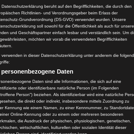
 Datenschutzerklärung beruht auf den Begrifflichkeiten, die durch den
ass Einhörner wieder total angesagt sind, denn somit stand scho
ropäischen Richtlinien- und Verordnungsgeber beim Erlass der
tenschutz-Grundverordnung (DS-GVO) verwendet wurden. Unsere
„Unicorn Party“
enschutzerklärung soll sowohl für die Öffentlichkeit als auch für unser
nden und Geschäftspartner einfach lesbar und verständlich sein. Um d
gewährleisten, möchten wir vorab die verwendeten Begrifflichkeiten
 den Nachmittag unter sich verbringen, aber es macht natürlich
äutern.
Programmpunkte den Nachmittag versüßen.
r verwenden in dieser Datenschutzerklärung unter anderem die folgen
riffe:
ar Ideen ausgedacht, die die Mädels einfach und selbstständig u
präsent sein zu müssen.
) personenbezogene Daten
sonenbezogene Daten sind alle Informationen, die sich auf eine
ies ist auch nicht immer gewünscht, dass Mama dazwischen sitz
ntifizierte oder identifizierbare natürliche Person (im Folgenden
troffene Person") beziehen. Als identifizierbar wird eine natürliche Per
ie Mädchen hatte ich mir die folgenden Programmpunkte ausge
esehen, die direkt oder indirekt, insbesondere mittels Zuordnung zu
ner Kennung wie einem Namen, zu einer Kennnummer, zu Standortdate
 einer Online-Kennung oder zu einem oder mehreren besonderen
e Cookie-Backmischung zusammenstellen und später zuhause fer
rkmalen, die Ausdruck der physischen, physiologischen, genetischen,
chischen, wirtschaftlichen, kulturellen oder sozialen Identität dieser
Eine kleine Foto Sesson mit Unicorn-Heliumballons.