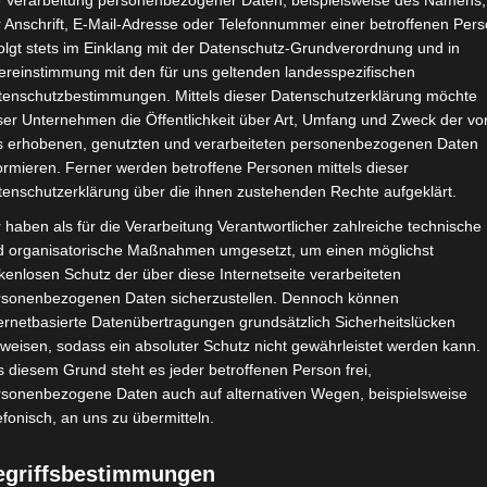
e Verarbeitung personenbezogener Daten, beispielsweise des Namens,
 Anschrift, E-Mail-Adresse oder Telefonnummer einer betroffenen Pers
21. Mai 2017
olgt stets im Einklang mit der Datenschutz-Grundverordnung und in
ereinstimmung mit den für uns geltenden landesspezifischen
Hej meine Lieben,
tenschutzbestimmungen. Mittels dieser Datenschutzerklärung möchte
ser Unternehmen die Öffentlichkeit über Art, Umfang und Zweck der vo
stern fand bei uns eine Unicorn Party mit 10 Teenie-Mädchen sta
s erhobenen, genutzten und verarbeiteten personenbezogenen Daten
ormieren. Ferner werden betroffene Personen mittels dieser
tenschutzerklärung über die ihnen zustehenden Rechte aufgeklärt.
Meine Tochter hat Ihren Geburtstag nachgefeiert.
 haben als für die Verarbeitung Verantwortlicher zahlreiche technische
Gerade im Teeniealter gehen einem oft die Ideen aus.
d organisatorische Maßnahmen umgesetzt, um einen möglichst
kenlosen Schutz der über diese Internetseite verarbeiteten
rsonenbezogenen Daten sicherzustellen. Dennoch können
t den Kids gemacht … Bowlen, Mini-Golf, Schwimmen, Eislaufen, S
ernetbasierte Datenübertragungen grundsätzlich Sicherheitslücken
weisen, sodass ein absoluter Schutz nicht gewährleistet werden kann.
nn kommt der Faktor – Mama, das ist doch total uncool! – noc
 diesem Grund steht es jeder betroffenen Person frei,
rsonenbezogene Daten auch auf alternativen Wegen, beispielsweise
Kennt Ihr das Problem auch?
efonisch, an uns zu übermitteln.
In den letzten zwei Jahren fanden die Partys daher bei uns statt.
egriffsbestimmungen