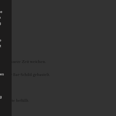
he
n
g
e
t
e für kurze Zeit weichen.
des
Candy Bar-Schild gebastelt.
ng
llwatte befüllt.
h