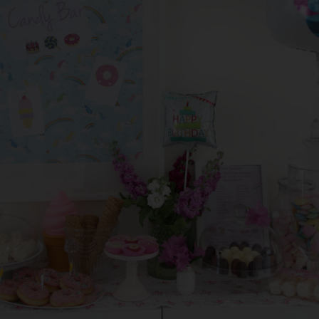
antwortlicher im Sinne der Datenschutz-Grundverordnung, sonstiger i
n Mitgliedstaaten der Europäischen Union geltenden Datenschutzgeset
d anderer Bestimmungen mit datenschutzrechtlichem Charakter ist:
da Hus
rcus Klose
ckedorfer Straße 9a
755 Bremen - Deutschland
lefon: 0421-83000770
x: 0421-83000779
Mail:
T-ID: DE254087433
ookies
 Internetseiten verwenden Cookies. Cookies sind Textdateien, welche
er einen Internetbrowser auf einem Computersystem abgelegt und