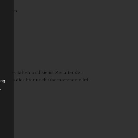
e nehmen.
 Woche.
 zu gestalten und sie im Zeitalter der
ch, dass dies hier noch übernommen wird.
ung
,
r