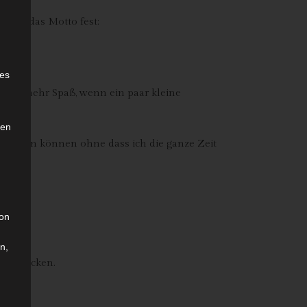
n mal das Motto fest:
e
ies
 noch mehr Spaß, wenn ein paar kleine
den
msetzten können ohne dass ich die ganze Zeit
t.
son
dacht:
n,
tig backen.