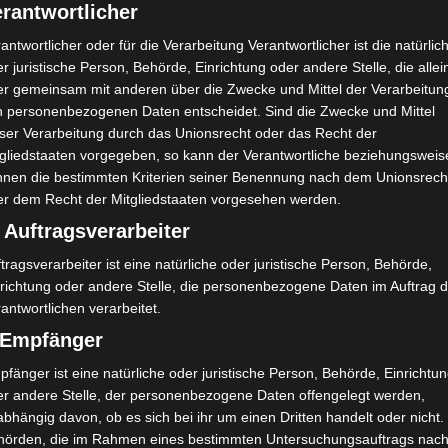
rantwortlicher
antwortlicher oder für die Verarbeitung Verantwortlicher ist die natürlic
r juristische Person, Behörde, Einrichtung oder andere Stelle, die allei
er gemeinsam mit anderen über die Zwecke und Mittel der Verarbeitun
n personenbezogenen Daten entscheidet. Sind die Zwecke und Mittel
eser Verarbeitung durch das Unionsrecht oder das Recht der
tgliedstaaten vorgegeben, so kann der Verantwortliche beziehungsweis
nnen die bestimmten Kriterien seiner Benennung nach dem Unionsrech
er dem Recht der Mitgliedstaaten vorgesehen werden.
 Auftragsverarbeiter
ine klitzekleine Candybar aufgebaut, dass gerahmte Bild musst
tragsverarbeiter ist eine natürliche oder juristische Person, Behörde,
nrichtung oder andere Stelle, die personenbezogene Daten im Auftrag 
ild aus Geschenkpapier mit Regenbögen und Einhörnern für das 
antwortlichen verarbeitet.
) Empfänger
Das Wolkenkissen auf dem Rahmen diente als Muster.
fänger ist eine natürliche oder juristische Person, Behörde, Einrichtu
ften ihre persönlichen Wolkenkissen selbst gestaltet und mit Fü
er andere Stelle, der personenbezogene Daten offengelegt werden,
bhängig davon, ob es sich bei ihr um einen Dritten handelt oder nicht.
Mehr dazu aber demnächst.
hörden, die im Rahmen eines bestimmten Untersuchungsauftrags nac