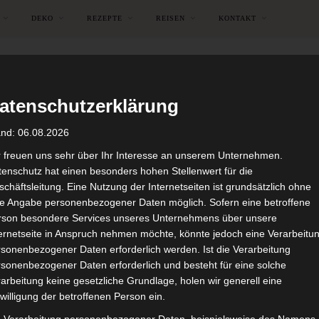
DEKO
REZEPTE
REISEN
KONTAKT
atenschutzerklärung
and: 06.08.2026
r freuen uns sehr über Ihr Interesse an unserem Unternehmen.
enschutz hat einen besonders hohen Stellenwert für die
chäftsleitung. Eine Nutzung der Internetseiten ist grundsätzlich ohne
de Angabe personenbezogener Daten möglich. Sofern eine betroffene
rson besondere Services unseres Unternehmens über unsere
ternetseite in Anspruch nehmen möchte, könnte jedoch eine Verarbeitu
sonenbezogener Daten erforderlich werden. Ist die Verarbeitung
sonenbezogener Daten erforderlich und besteht für eine solche
arbeitung keine gesetzliche Grundlage, holen wir generell eine
FEIERLICHKEITEN
GARTENFEST
GEBURTSTAG
KREATIVE IDEEN
R
willigung der betroffenen Person ein.
ie-Einhorn Party (Unicorn-P