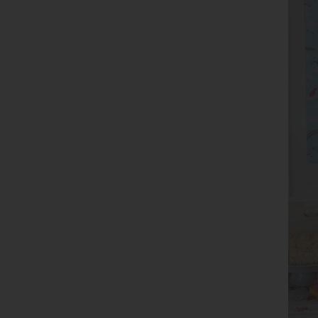
Ver
de
un
Rö
Ma
Be
28
Te
Fa
E-
US
C
Die
üb