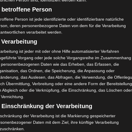
ürlichen Person sind, identifiziert werden kann.
 betroffene Person
ne Wolkenkissen mit Textilfarbe gestalten, zum mit nach Haus
roffene Person ist jede identifizierte oder identifizierbare natürliche
nzelnen DIY-Party -Ideen zeige ich Euch im Laufe der nächsten
rson, deren personenbezogene Daten von dem für die Verarbeitung
antwortlichen verarbeitet werden.
Heute möchte ich Euch ein paar Party Impressionen zeigen.
 Verarbeitung
arbeitung ist jeder mit oder ohne Hilfe automatisierter Verfahren
Die Einladungskarten hat meine Tochter gebastelt.
sgeführte Vorgang oder jede solche Vorgangsreihe im Zusammenhang
t personenbezogenen Daten wie das Erheben, das Erfassen, die
asse, wenn die Kids sich die Zeit nehmen, um Einladungen selbst
ganisation, das Ordnen, die Speicherung, die Anpassung oder
 versendet werden. Da bin ich noch ganz Oldschool und freue mi
ränderung, das Auslesen, das Abfragen, die Verwendung, die Offenleg
ch Übermittlung, Verbreitung oder eine andere Form der Bereitstellung
n Abgleich oder die Verknüpfung, die Einschränkung, das Löschen ode
 Vernichtung.
) Einschränkung der Verarbeitung
schränkung der Verarbeitung ist die Markierung gespeicherter
rsonenbezogener Daten mit dem Ziel, ihre künftige Verarbeitung
nzuschränken.