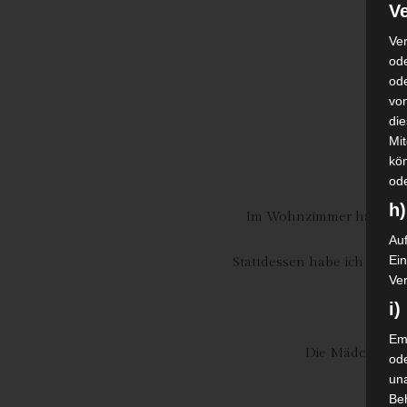
Ve
Ver
ode
od
vo
di
Mi
kö
od
h)
Im Wohnzimmer habe ich e
Auf
Ei
Stattdessen habe ich ein B
Ver
i
Emp
Die Mädchen dur
od
una
Be