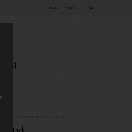
ng
EZEPTE
SCHWEDENHAUS
SOMMER
arty)