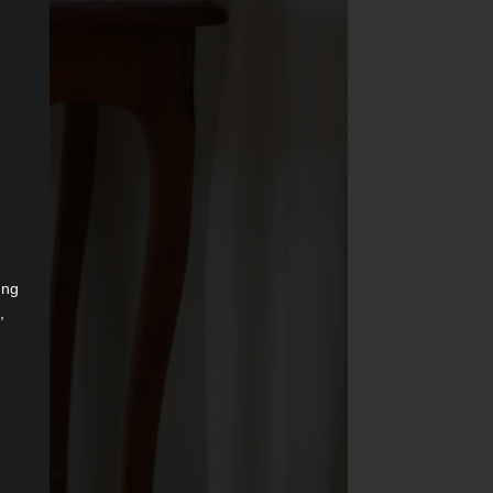
ung
,
r