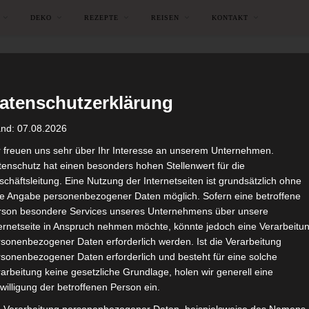
DEKO
REZEPTE
REISEN
KONTAKT
atenschutzerklärung
and: 07.08.2026
r freuen uns sehr über Ihr Interesse an unserem Unternehmen.
enschutz hat einen besonders hohen Stellenwert für die
chäftsleitung. Eine Nutzung der Internetseiten ist grundsätzlich ohne
de Angabe personenbezogener Daten möglich. Sofern eine betroffene
rson besondere Services unseres Unternehmens über unsere
ternetseite in Anspruch nehmen möchte, könnte jedoch eine Verarbeitu
sonenbezogener Daten erforderlich werden. Ist die Verarbeitung
sonenbezogener Daten erforderlich und besteht für eine solche
arbeitung keine gesetzliche Grundlage, holen wir generell eine
BÜRO
DEKO
DEKORATIONEN
willigung der betroffenen Person ein.
Kleiner antiker Schreibtisc