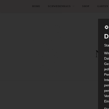
HOME
SCHWEDENHAUS
SHOP
GARTEN
D
St
Wi
Dat
Ges
je
Pe
In
per
per
Ver
Ein