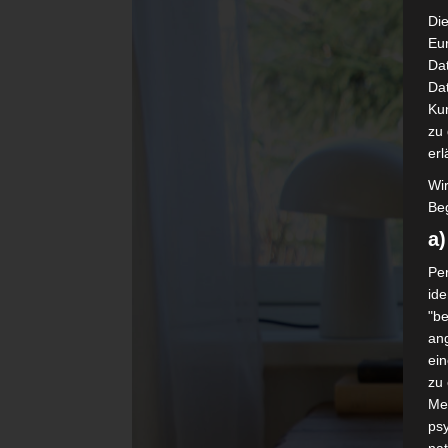
Die
Eu
Da
Dat
Ku
zu 
erl
Wi
Beg
a
Per
ide
"be
ang
ei
zu
Me
psy