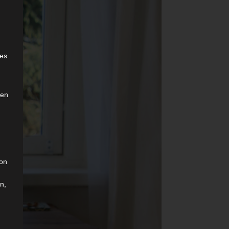
e
ies
den
son
n,