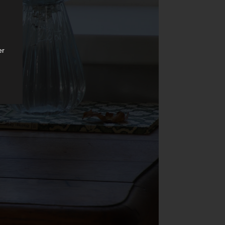
er
ten
gen