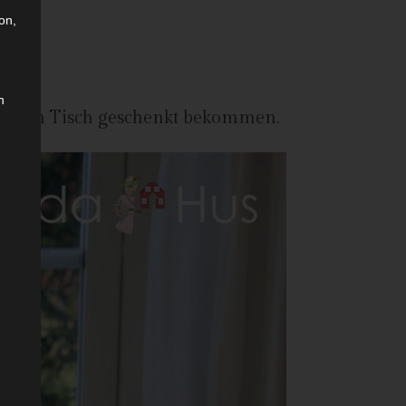
on,
n
erten Tisch geschenkt bekommen.