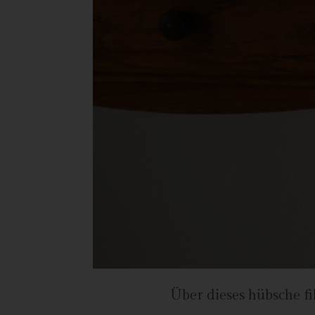
Ver
de
un
Rö
Ma
Be
28
Te
Fa
E-
US
C
Die
Über dieses hübsche fi
üb