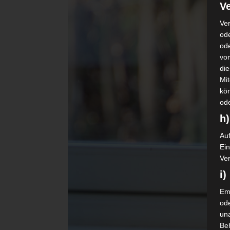
Ve
Ver
ode
od
vo
di
Mi
kö
od
h)
Auf
Ei
Ver
i
Emp
od
una
Be