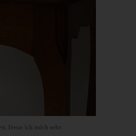
n
ze
n, freue ich mich sehr.