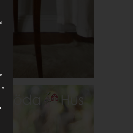
et
er
son
n