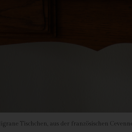
antwortlicher im Sinne der Datenschutz-Grundverordnung, sonstiger i
n Mitgliedstaaten der Europäischen Union geltenden Datenschutzgeset
d anderer Bestimmungen mit datenschutzrechtlichem Charakter ist:
da Hus
rcus Klose
ckedorfer Straße 9a
755 Bremen - Deutschland
lefon: 0421-83000770
x: 0421-83000779
Mail:
T-ID: DE254087433
ookies
 Internetseiten verwenden Cookies. Cookies sind Textdateien, welche
ligrane Tischchen, aus der französischen Cevenne
er einen Internetbrowser auf einem Computersystem abgelegt und