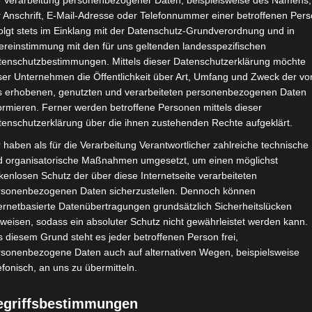
e Verarbeitung personenbezogener Daten, beispielsweise des Namens,
 Anschrift, E-Mail-Adresse oder Telefonnummer einer betroffenen Pers
20. November 2020
olgt stets im Einklang mit der Datenschutz-Grundverordnung und in
ereinstimmung mit den für uns geltenden landesspezifischen
Hallo meine Lieben,
tenschutzbestimmungen. Mittels dieser Datenschutzerklärung möchte
ser Unternehmen die Öffentlichkeit über Art, Umfang und Zweck der vo
Jahrestag diesen wunderschönen handgeschrein
s erhobenen, genutzten und verarbeiteten personenbezogenen Daten
ormieren. Ferner werden betroffene Personen mittels dieser
tenschutzerklärung über die ihnen zustehenden Rechte aufgeklärt.
 haben als für die Verarbeitung Verantwortlicher zahlreiche technische
d organisatorische Maßnahmen umgesetzt, um einen möglichst
kenlosen Schutz der über diese Internetseite verarbeiteten
rsonenbezogenen Daten sicherzustellen. Dennoch können
ernetbasierte Datenübertragungen grundsätzlich Sicherheitslücken
weisen, sodass ein absoluter Schutz nicht gewährleistet werden kann.
 diesem Grund steht es jeder betroffenen Person frei,
rsonenbezogene Daten auch auf alternativen Wegen, beispielsweise
efonisch, an uns zu übermitteln.
egriffsbestimmungen