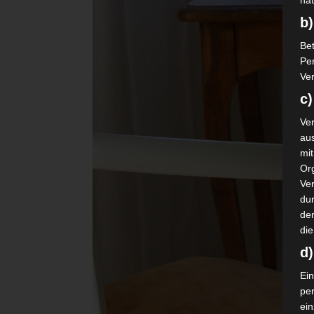
nat
b)
Bet
Pe
Ver
c)
Ver
au
mi
Or
Ve
dur
de
die
d
Ein
pe
ei