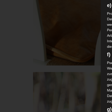
e)
Pro
Da
wer
Pe
Arb
Int
die
f
Ps
We
zus
zu
ge
Ma
Dat
zu
g)