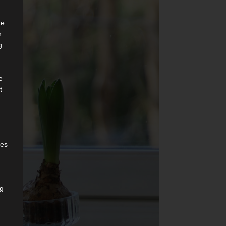
he
n
g
e
t
des
ng
h