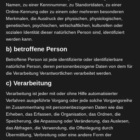
Namen, zu einer Kennnummer, zu Standortdaten, zu einer
Online-Kennung oder zu einem oder mehreren besonderen
Merkmalen, die Ausdruck der physischen, physiologischen,
genetischen, psychischen, wirtschaftlichen, kulturellen oder
sozialen Identität dieser natürlichen Person sind, identifiziert
werden kann.
b) betroffene Person
Letztes Jahr waren wir in der
Betroffene Person ist jede identifizierte oder identifizierbare
Weihnachtszeit in Kopenhagen
natürliche Person, deren personenbezogene Daten von dem für
und haben uns auch die
die Verarbeitung Verantwortlichen verarbeitet werden.
weihnachtliche Ausstellung von
c) Verarbeitung
Royal Copenhagen angeschaut.
Verarbeitung ist jeder mit oder ohne Hilfe automatisierter
Das Star Fluted Geschirr ist für
Verfahren ausgeführte Vorgang oder jede solche Vorgangsreihe
mich ein klassisches
im Zusammenhang mit personenbezogenen Daten wie das
Erheben, das Erfassen, die Organisation, das Ordnen, die
Weihnachtsgeschirr.
Speicherung, die Anpassung oder Veränderung, das Auslesen,
das Abfragen, die Verwendung, die Offenlegung durch
Kleine Glocken, Trommeln,
Übermittlung, Verbreitung oder eine andere Form der
Herzen, Engel und Strohziegen