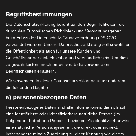
Begriffsbestimmungen
Die vierte Kerze brennt und die
Adventstafel ist gedeckt mit
Die Datenschutzerklärung beruht auf den Begrifflichkeiten, die
unserem wunderschönen
durch den Europäischen Richtlinien- und Verordnungsgeber
Weihnachtsservice von Royal
beim Erlass der Datenschutz-Grundverordnung (DS-GVO)
Copenhagen.
verwendet wurden. Unsere Datenschutzerklärung soll sowohl für
die Öffentlichkeit als auch für unsere Kunden und
Geschäftspartner einfach lesbar und verständlich sein. Um dies
zu gewährleisten, möchten wir vorab die verwendeten
Begrifflichkeiten erläutern.
Wir verwenden in dieser Datenschutzerklärung unter anderem
die folgenden Begriffe:
a) personenbezogene Daten
Personenbezogene Daten sind alle Informationen, die sich auf
eine identifizierte oder identifizierbare natürliche Person (im
Folgenden "betroffene Person") beziehen. Als identifizierbar wird
eine natürliche Person angesehen, die direkt oder indirekt,
insbesondere mittels Zuordnung zu einer Kennung wie einem