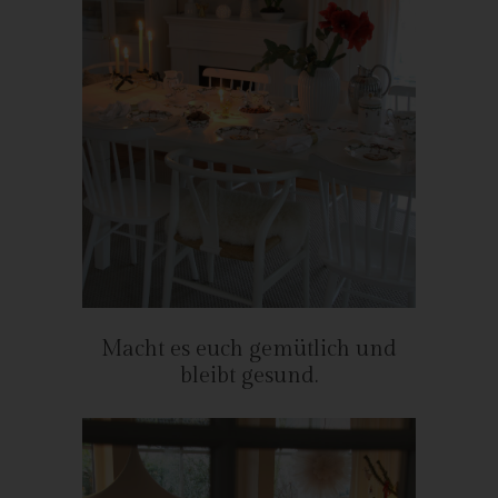
Personen, die unter der unmittelbaren Verantwortung des
Verantwortlichen oder des Auftragsverarbeiters befugt sind, die
personenbezogenen Daten zu verarbeiten.
k) Einwilligung
Einwilligung ist jede von der betroffenen Person freiwillig für den
bestimmten Fall in informierter Weise und unmissverständlich
abgegebene Willensbekundung in Form einer Erklärung oder
einer sonstigen eindeutigen bestätigenden Handlung, mit der
die betroffene Person zu verstehen gibt, dass sie mit der
Verarbeitung der sie betreffenden personenbezogenen Daten
einverstanden ist.
Name und Anschrift des für die
Macht es euch gemütlich und
Verarbeitung Verantwortlichen
bleibt gesund.
Verantwortlicher im Sinne der Datenschutz-Grundverordnung,
sonstiger in den Mitgliedstaaten der Europäischen Union
geltenden Datenschutzgesetze und anderer Bestimmungen mit
datenschutzrechtlichem Charakter ist: