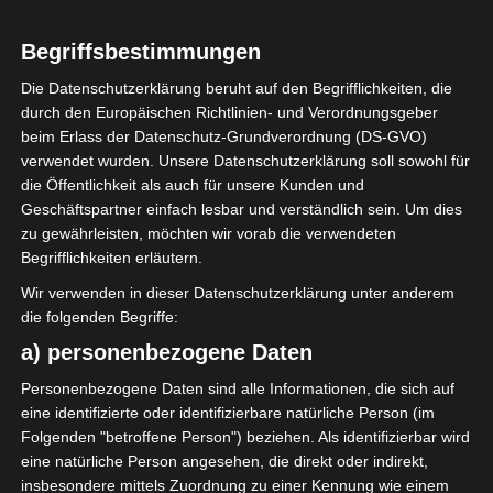
Begriffsbestimmungen
Die Datenschutzerklärung beruht auf den Begrifflichkeiten, die
durch den Europäischen Richtlinien- und Verordnungsgeber
beim Erlass der Datenschutz-Grundverordnung (DS-GVO)
verwendet wurden. Unsere Datenschutzerklärung soll sowohl für
die Öffentlichkeit als auch für unsere Kunden und
Geschäftspartner einfach lesbar und verständlich sein. Um dies
zu gewährleisten, möchten wir vorab die verwendeten
Begrifflichkeiten erläutern.
Der Tisch ist schon seit
Wir verwenden in dieser Datenschutzerklärung unter anderem
Jahrzehnten in Familienbesitz.
die folgenden Begriffe:
a) personenbezogene Daten
Zuvor war der kleine
Personenbezogene Daten sind alle Informationen, die sich auf
Beistelltisch dunkelbraun. Es gibt
eine identifizierte oder identifizierbare natürliche Person (im
so viele verschiedene Brauntöne,
Folgenden "betroffene Person") beziehen. Als identifizierbar wird
dieser Ton hat mir aber noch nie
eine natürliche Person angesehen, die direkt oder indirekt,
so richtig gefallen.
insbesondere mittels Zuordnung zu einer Kennung wie einem