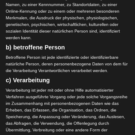
Namen, zu einer Kennnummer, zu Standortdaten, zu einer
Deshalb bin ich froh, dass wir
Online-Kennung oder zu einem oder mehreren besonderen
uns für einen neuen Anstrich
Merkmalen, die Ausdruck der physischen, physiologischen,
enschieden haben.
genetischen, psychischen, wirtschaftlichen, kulturellen oder
sozialen Identität dieser natürlichen Person sind, identifiziert
werden kann.
An Charme hat der Tisch nicht
verloren. Er wirkt jetzt nur
b) betroffene Person
leichter und passt so schön zur
Betroffene Person ist jede identifizierte oder identifizierbare
restlichen Einrichtung.
natürliche Person, deren personenbezogene Daten von dem für
die Verarbeitung Verantwortlichen verarbeitet werden.
c) Verarbeitung
Verarbeitung ist jeder mit oder ohne Hilfe automatisierter
Verfahren ausgeführte Vorgang oder jede solche Vorgangsreihe
im Zusammenhang mit personenbezogenen Daten wie das
Erheben, das Erfassen, die Organisation, das Ordnen, die
Speicherung, die Anpassung oder Veränderung, das Auslesen,
das Abfragen, die Verwendung, die Offenlegung durch
Übermittlung, Verbreitung oder eine andere Form der