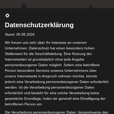
Datenschutzerklärung
Stand: 06.08.2026
Wir freuen uns sehr über Ihr Interesse an unserem
Unternehmen. Datenschutz hat einen besonders hohen
Stellenwert für die Geschäftsleitung. Eine Nutzung der
DEKO
DEKORATIONEN
DIY
Internetseiten ist grundsätzlich ohne jede Angabe
KREATIVE IDEEN
WOHNZIMMER
personenbezogener Daten möglich. Sofern eine betroffene
Beistelltisch
Person besondere Services unseres Unternehmens über
unsere Internetseite in Anspruch nehmen möchte, könnte
jedoch eine Verarbeitung personenbezogener Daten erforderlich
aufgearbeitet
werden. Ist die Verarbeitung personenbezogener Daten
erforderlich und besteht für eine solche Verarbeitung keine
28. Januar 2021
gesetzliche Grundlage, holen wir generell eine Einwilligung der
betroffenen Person ein.
Hallo Ihr Lieben,
Die Verarbeitung personenbezogener Daten, beispielsweise des