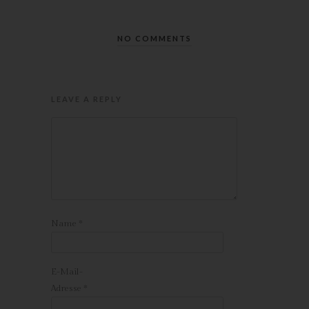
Röda Hus
Marcus Klose
NO COMMENTS
Beckedorfer Straße 9a
28755 Bremen - Deutschland
LEAVE A REPLY
Telefon: 0421-83000770
Fax: 0421-83000779
E-Mail:
UST-ID: DE254087433
Cookies
Name
*
Die Internetseiten verwenden Cookies. Cookies sind
Textdateien, welche über einen Internetbrowser auf einem
Computersystem abgelegt und gespeichert werden.
E-Mail-
Zahlreiche Internetseiten und Server verwenden Cookies. Viele
Adresse
*
Cookies enthalten eine sogenannte Cookie-ID. Eine Cookie-ID
ist eine eindeutige Kennung des Cookies. Sie besteht aus einer