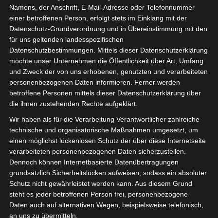
Namens, der Anschrift, E-Mail-Adresse oder Telefonnummer
unseren alten Salontisch hat
einer betroffenen Person, erfolgt stets im Einklang mit der
Emma für mich weiß gestrichen.
Datenschutz-Grundverordnung und in Übereinstimmung mit den
für uns geltenden landesspezifischen
Ich bin ganz begeistert vom
Datenschutzbestimmungen. Mittels dieser Datenschutzerklärung
Resultat.
möchte unser Unternehmen die Öffentlichkeit über Art, Umfang
und Zweck der von uns erhobenen, genutzten und verarbeiteten
Sieht der Tisch jetzt nicht schön
personenbezogenen Daten informieren. Ferner werden
betroffene Personen mittels dieser Datenschutzerklärung über
aus?
die ihnen zustehenden Rechte aufgeklärt.
Wir haben als für die Verarbeitung Verantwortlicher zahlreiche
technische und organisatorische Maßnahmen umgesetzt, um
einen möglichst lückenlosen Schutz der über diese Internetseite
verarbeiteten personenbezogenen Daten sicherzustellen.
Dennoch können Internetbasierte Datenübertragungen
grundsätzlich Sicherheitslücken aufweisen, sodass ein absoluter
Schutz nicht gewährleistet werden kann. Aus diesem Grund
steht es jeder betroffenen Person frei, personenbezogene
Daten auch auf alternativen Wegen, beispielsweise telefonisch,
an uns zu übermitteln.