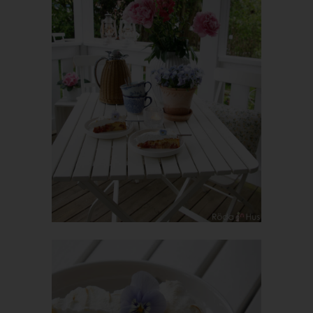
verhindert werden kann, und diese Daten im Bedarfsfall
ermöglichen, begangene Straftaten aufzuklären. Insofern ist die
Speicherung dieser Daten zur Absicherung des für die
Verarbeitung Verantwortlichen erforderlich. Eine Weitergabe
dieser Daten an Dritte erfolgt grundsätzlich nicht, sofern keine
gesetzliche Pflicht zur Weitergabe besteht oder die Weitergabe
der Strafverfolgung dient.
Die Registrierung der betroffenen Person unter freiwilliger
Angabe personenbezogener Daten dient dem für die
Verarbeitung Verantwortlichen dazu, der betroffenen Person
Inhalte oder Leistungen anzubieten, die aufgrund der Natur der
Sache nur registrierten Benutzern angeboten werden können.
Registrierten Personen steht die Möglichkeit frei, die bei der
Registrierung angegebenen personenbezogenen Daten
jederzeit abzuändern oder vollständig aus dem Datenbestand
des für die Verarbeitung Verantwortlichen löschen zu lassen.
Der für die Verarbeitung Verantwortliche erteilt jeder betroffenen
Person jederzeit auf Anfrage Auskunft darüber, welche
personenbezogenen Daten über die betroffene Person
gespeichert sind. Ferner berichtigt oder löscht der für die