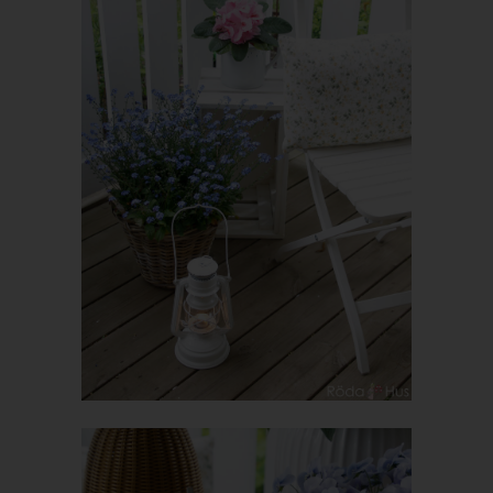
Inhalte unserer Internetseite korrekt auszuliefern, (2) die Inhalte
unserer Internetseite sowie die Werbung für diese zu
optimieren, (3) die dauerhafte Funktionsfähigkeit unserer
informationstechnologischen Systeme und der Technik unserer
Internetseite zu gewährleisten sowie (4) um
Strafverfolgungsbehörden im Falle eines Cyberangriffes die zur
Strafverfolgung notwendigen Informationen bereitzustellen.
Diese anonym erhobenen Daten und Informationen werden
durch uns daher einerseits statistisch und ferner mit dem Ziel
ausgewertet, den Datenschutz und die Datensicherheit in
unserem Unternehmen zu erhöhen, um letztlich ein optimales
Schutzniveau für die von uns verarbeiteten personenbezogenen
Daten sicherzustellen. Die anonymen Daten der Server-Logfiles
werden getrennt von allen durch eine betroffene Person
angegebenen personenbezogenen Daten gespeichert.
Registrierung auf unserer Internetseite
Die betroffene Person hat die Möglichkeit, sich auf der
Internetseite des für die Verarbeitung Verantwortlichen unter