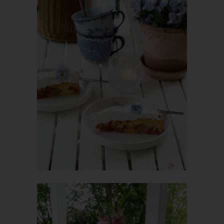
Angabe von personenbezogenen Daten zu registrieren. Welche
personenbezogenen Daten dabei an den für die Verarbeitung
Verantwortlichen übermittelt werden, ergibt sich aus der
jeweiligen Eingabemaske, die für die Registrierung verwendet
wird. Die von der betroffenen Person eingegebenen
personenbezogenen Daten werden ausschließlich für die
interne Verwendung bei dem für die Verarbeitung
Verantwortlichen und für eigene Zwecke erhoben und
gespeichert. Der für die Verarbeitung Verantwortliche kann die
Weitergabe an einen oder mehrere Auftragsverarbeiter,
beispielsweise einen Paketdienstleister, veranlassen, der die
personenbezogenen Daten ebenfalls ausschließlich für eine
interne Verwendung, die dem für die Verarbeitung
Verantwortlichen zuzurechnen ist, nutzt.
Durch eine Registrierung auf der Internetseite des für die
Verarbeitung Verantwortlichen wird ferner die vom Internet-
Service-Provider (ISP) der betroffenen Person vergebene IP-
Adresse, das Datum sowie die Uhrzeit der Registrierung
gespeichert. Die Speicherung dieser Daten erfolgt vor dem
Hintergrund, dass nur so der Missbrauch unserer Dienste