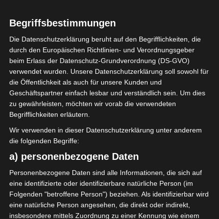
Begriffsbestimmungen
Die Datenschutzerklärung beruht auf den Begrifflichkeiten, die
durch den Europäischen Richtlinien- und Verordnungsgeber
beim Erlass der Datenschutz-Grundverordnung (DS-GVO)
Am Sonntag habe ich den
verwendet wurden. Unsere Datenschutzerklärung soll sowohl für
ersten Rhabarber aus
die Öffentlichkeit als auch für unsere Kunden und
unserem Garten geerntet
Geschäftspartner einfach lesbar und verständlich sein. Um dies
und uns daraus einen
zu gewährleisten, möchten wir vorab die verwendeten
Begrifflichkeiten erläutern.
schnellen
Rhabarberkuchen mit
Wir verwenden in dieser Datenschutzerklärung unter anderem
Baiser zubereitet.
die folgenden Begriffe:
a) personenbezogene Daten
Personenbezogene Daten sind alle Informationen, die sich auf
eine identifizierte oder identifizierbare natürliche Person (im
Folgenden "betroffene Person") beziehen. Als identifizierbar wird
eine natürliche Person angesehen, die direkt oder indirekt,
insbesondere mittels Zuordnung zu einer Kennung wie einem