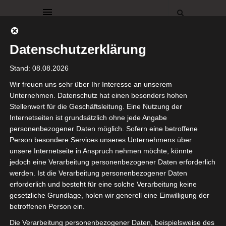
Datenschutzerklärung
Stand: 08.08.2026
Wir freuen uns sehr über Ihr Interesse an unserem
Unternehmen. Datenschutz hat einen besonders hohen
Stellenwert für die Geschäftsleitung. Eine Nutzung der
BACKEN
FRÜHLING
REZEPTE
VERANDA
Internetseiten ist grundsätzlich ohne jede Angabe
Rhabarberkuchen
personenbezogener Daten möglich. Sofern eine betroffene
Person besondere Services unseres Unternehmens über
mit Baiser
unsere Internetseite in Anspruch nehmen möchte, könnte
jedoch eine Verarbeitung personenbezogener Daten erforderlich
werden. Ist die Verarbeitung personenbezogener Daten
25. Mai 2021
erforderlich und besteht für eine solche Verarbeitung keine
gesetzliche Grundlage, holen wir generell eine Einwilligung der
Hallo Ihr Lieben,
betroffenen Person ein.
ich hoffe, ihr hattet ein
Die Verarbeitung personenbezogener Daten, beispielsweise des