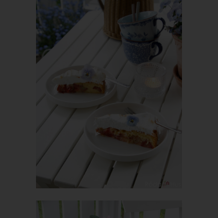
Die Internetseite erfasst mit jedem Aufruf der Internetseite durch
eine betroffene Person oder ein automatisiertes System eine
Reihe von allgemeinen Daten und Informationen. Diese
allgemeinen Daten und Informationen werden in den Logfiles
des Servers gespeichert. Erfasst werden können die (1)
verwendeten Browsertypen und Versionen, (2) das vom
zugreifenden System verwendete Betriebssystem, (3) die
Internetseite, von welcher ein zugreifendes System auf unsere
Internetseite gelangt (sogenannte Referrer), (4) die
Unterwebseiten, welche über ein zugreifendes System auf
unserer Internetseite angesteuert werden, (5) das Datum und
die Uhrzeit eines Zugriffs auf die Internetseite, (6) eine Internet-
Protokoll-Adresse (IP-Adresse), (7) der Internet-Service-
Provider des zugreifenden Systems und (8) sonstige ähnliche
Daten und Informationen, die der Gefahrenabwehr im Falle von
Angriffen auf unsere informationstechnologischen Systeme
dienen.
Bei der Nutzung dieser allgemeinen Daten und Informationen
ziehen wird keine Rückschlüsse auf die betroffene Person.
Diese Informationen werden vielmehr benötigt, um (1) die