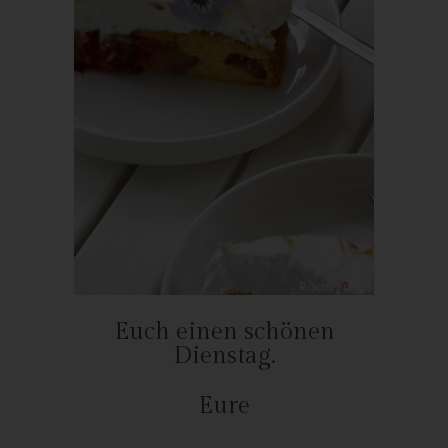
Verarbeitung Verantwortliche personenbezogene Daten auf
Wunsch oder Hinweis der betroffenen Person, soweit dem keine
gesetzlichen Aufbewahrungspflichten entgegenstehen. Die
Gesamtheit der Mitarbeiter des für die Verarbeitung
Verantwortlichen stehen der betroffenen Person in diesem
Zusammenhang als Ansprechpartner zur Verfügung.
Kontaktmöglichkeit über die Internetseite
Die Internetseite enthält aufgrund von gesetzlichen Vorschriften
Angaben, die eine schnelle elektronische Kontaktaufnahme zu
unserem Unternehmen sowie eine unmittelbare Kommunikation
mit uns ermöglichen, was ebenfalls eine allgemeine Adresse der
sogenannten elektronischen Post (E-Mail-Adresse) umfasst.
Sofern eine betroffene Person per E-Mail oder über ein
Euch einen schönen
Kontaktformular den Kontakt mit dem für die Verarbeitung
Dienstag.
Verantwortlichen aufnimmt, werden die von der betroffenen
Person übermittelten personenbezogenen Daten automatisch
Eure
gespeichert. Solche auf freiwilliger Basis von einer betroffenen
Person an den für die Verarbeitung Verantwortlichen