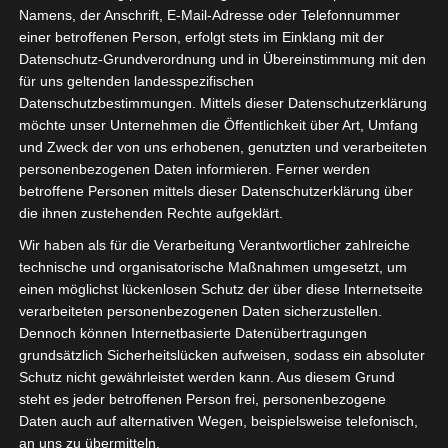
Namens, der Anschrift, E-Mail-Adresse oder Telefonnummer
in den letzten sechs
einer betroffenen Person, erfolgt stets im Einklang mit der
Monaten hat sich einiges
Datenschutz-Grundverordnung und in Übereinstimmung mit den
in unserem Zuhause
für uns geltenden landesspezifischen
verändert und ich bin sehr
Datenschutzbestimmungen. Mittels dieser Datenschutzerklärung
glücklich über das
möchte unser Unternehmen die Öffentlichkeit über Art, Umfang
Endresultat.
und Zweck der von uns erhobenen, genutzten und verarbeiteten
personenbezogenen Daten informieren. Ferner werden
Meine DIY-Projekte sind
betroffene Personen mittels dieser Datenschutzerklärung über
abgeschlossen und die To-
die ihnen zustehenden Rechte aufgeklärt.
Do-Liste abgearbeitet.
Wir haben als für die Verarbeitung Verantwortlicher zahlreiche
technische und organisatorische Maßnahmen umgesetzt, um
Heute zeige ich Euch den
einen möglichst lückenlosen Schutz der über diese Internetseite
aktuellen Stand.
verarbeiteten personenbezogenen Daten sicherzustellen.
Dennoch können Internetbasierte Datenübertragungen
grundsätzlich Sicherheitslücken aufweisen, sodass ein absoluter
Lust auf einen Rundgang?
Schutz nicht gewährleistet werden kann. Aus diesem Grund
steht es jeder betroffenen Person frei, personenbezogene
Los geht es ….
Daten auch auf alternativen Wegen, beispielsweise telefonisch,
an uns zu übermitteln.