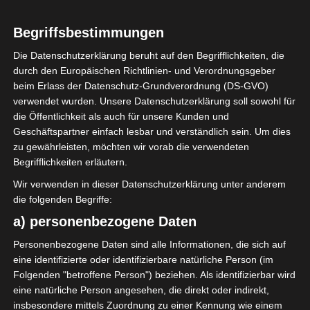
Seit März haben wir ein
neues Ecksofa und ich
Begriffsbestimmungen
liebes es.
Die Datenschutzerklärung beruht auf den Begrifflichkeiten, die
durch den Europäischen Richtlinien- und Verordnungsgeber
Das Wandbild habe ich
beim Erlass der Datenschutz-Grundverordnung (DS-GVO)
während der Pandemie
verwendet wurden. Unsere Datenschutzerklärung soll sowohl für
aus Gips hergestellt.
die Öffentlichkeit als auch für unsere Kunden und
Geschäftspartner einfach lesbar und verständlich sein. Um dies
Die Wandleuchte ist neu,
zu gewährleisten, möchten wir vorab die verwendeten
sie gibt ein schönes
Begrifflichkeiten erläutern.
warmes Licht.
Wir verwenden in dieser Datenschutzerklärung unter anderem
die folgenden Begriffe:
Ich mag die ruhigen
a) personenbezogene Daten
Farben und das
Personenbezogene Daten sind alle Informationen, die sich auf
einheitliche Farbkonzept.
eine identifizierte oder identifizierbare natürliche Person (im
Folgenden "betroffene Person") beziehen. Als identifizierbar wird
Meine Tage sind derzeit
eine natürliche Person angesehen, die direkt oder indirekt,
ziemlich vollgepackt und
insbesondere mittels Zuordnung zu einer Kennung wie einem