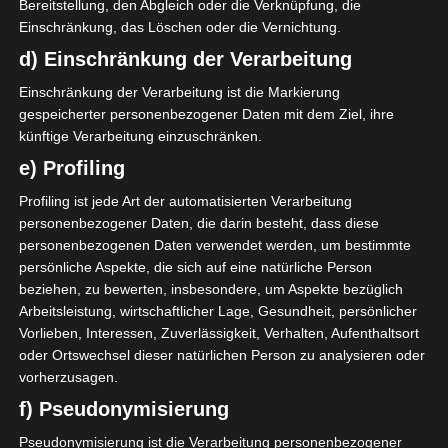
Bereitstellung, den Abgleich oder die Verknüpfung, die
Einschränkung, das Löschen oder die Vernichtung.
d) Einschränkung der Verarbeitung
Einschränkung der Verarbeitung ist die Markierung
gespeicherter personenbezogener Daten mit dem Ziel, ihre
künftige Verarbeitung einzuschränken.
e) Profiling
Profiling ist jede Art der automatisierten Verarbeitung
personenbezogener Daten, die darin besteht, dass diese
Die goldenen
personenbezogenen Daten verwendet werden, um bestimmte
Bilderrahmen habe ich im
persönliche Aspekte, die sich auf eine natürliche Person
Ess- & Wohnzimmer gegen
beziehen, zu bewerten, insbesondere, um Aspekte bezüglich
Holzrahmen ausgetauscht.
Arbeitsleistung, wirtschaftlicher Lage, Gesundheit, persönlicher
Vorlieben, Interessen, Zuverlässigkeit, Verhalten, Aufenthaltsort
Eine neue Glas-Vase ist
oder Ortswechsel dieser natürlichen Person zu analysieren oder
eingezogen. Ich mag die
vorherzusagen.
Ballon-Form, meine Rosen
f) Pseudonymisierung
aus dem Garten kommen
Pseudonymisierung ist die Verarbeitung personenbezogener