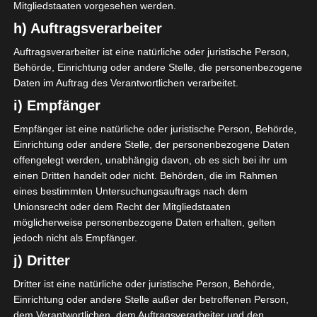
Mitgliedstaaten vorgesehen werden.
h) Auftragsverarbeiter
Die Stühle habe ich wieder
gemixt. Zuvor standen die
Auftragsverarbeiter ist eine natürliche oder juristische Person,
Behörde, Einrichtung oder andere Stelle, die personenbezogene
Vitra Stühle oben, jetzt
Daten im Auftrag des Verantwortlichen verarbeitet.
stehen sie wieder am
Esstisch. Der Stuhl-Mix
i) Empfänger
und die Holzbeine bringen
Empfänger ist eine natürliche oder juristische Person, Behörde,
mehr Lebendigkeit in den
Einrichtung oder andere Stelle, der personenbezogene Daten
Essbereich.
offengelegt werden, unabhängig davon, ob es sich bei ihr um
einen Dritten handelt oder nicht. Behörden, die im Rahmen
eines bestimmten Untersuchungsauftrags nach dem
Unionsrecht oder dem Recht der Mitgliedstaaten
möglicherweise personenbezogene Daten erhalten, gelten
jedoch nicht als Empfänger.
j) Dritter
Dritter ist eine natürliche oder juristische Person, Behörde,
Einrichtung oder andere Stelle außer der betroffenen Person,
dem Verantwortlichen, dem Auftragsverarbeiter und den