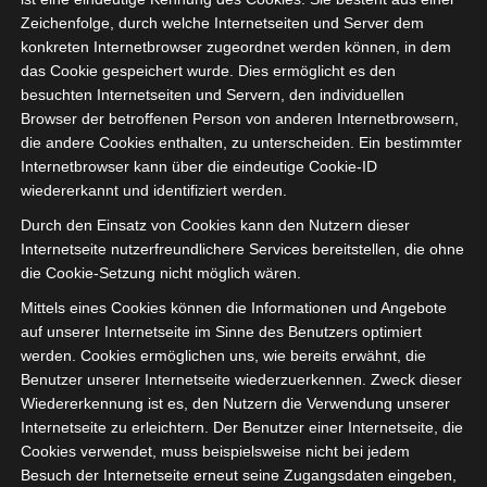
unser neues DIY-
Zeichenfolge, durch welche Internetseiten und Server dem
Sideboard. Ich bin so froh,
konkreten Internetbrowser zugeordnet werden können, in dem
dass wir die Türen mit
das Cookie gespeichert wurde. Dies ermöglicht es den
Wiener Geflecht verkleidet
besuchten Internetseiten und Servern, den individuellen
haben.
Browser der betroffenen Person von anderen Internetbrowsern,
die andere Cookies enthalten, zu unterscheiden. Ein bestimmter
Das Wiener Geflecht lässt
Internetbrowser kann über die eindeutige Cookie-ID
sich so schön mit weiß und
wiedererkannt und identifiziert werden.
Messing kombinieren. Das
Durch den Einsatz von Cookies kann den Nutzern dieser
Sideboard verleiht dem
Internetseite nutzerfreundlichere Services bereitstellen, die ohne
Raum Wärme ohne zu
die Cookie-Setzung nicht möglich wären.
schwer oder Dominat zu
Mittels eines Cookies können die Informationen und Angebote
wirken.
auf unserer Internetseite im Sinne des Benutzers optimiert
werden. Cookies ermöglichen uns, wie bereits erwähnt, die
Leicht und filigran, so wie
Benutzer unserer Internetseite wiederzuerkennen. Zweck dieser
ich es am liebsten mag.
Wiedererkennung ist es, den Nutzern die Verwendung unserer
Internetseite zu erleichtern. Der Benutzer einer Internetseite, die
Cookies verwendet, muss beispielsweise nicht bei jedem
Besuch der Internetseite erneut seine Zugangsdaten eingeben,