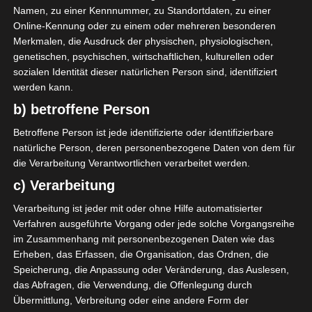
anstrengend. Die
Namen, zu einer Kennnummer, zu Standortdaten, zu einer
natürlichen Materialien,
Online-Kennung oder zu einem oder mehreren besonderen
Textilien und Formen
Merkmalen, die Ausdruck der physischen, physiologischen,
strahlen viel Ruhe aus und
genetischen, psychischen, wirtschaftlichen, kulturellen oder
lassen mich entspannen.
sozialen Identität dieser natürlichen Person sind, identifiziert
werden kann.
Im Wohnzimmer mache
b) betroffene Person
ich es mir gerne abends
Betroffene Person ist jede identifizierte oder identifizierbare
gemütlich.
natürliche Person, deren personenbezogene Daten von dem für
die Verarbeitung Verantwortlichen verarbeitet werden.
c) Verarbeitung
Verarbeitung ist jeder mit oder ohne Hilfe automatisierter
Verfahren ausgeführte Vorgang oder jede solche Vorgangsreihe
im Zusammenhang mit personenbezogenen Daten wie das
Erheben, das Erfassen, die Organisation, das Ordnen, die
Speicherung, die Anpassung oder Veränderung, das Auslesen,
das Abfragen, die Verwendung, die Offenlegung durch
Übermittlung, Verbreitung oder eine andere Form der