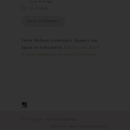
neue Beiträge
betreiben, so hat die betroffene Person das Recht, jederzeit
Widerspruch gegen die Verarbeitung der personenbezogenen
via E-Mail.
Daten zum Zwecke derartiger Werbung einzulegen. Dies gilt
auch für das Profiling, soweit es mit solcher Direktwerbung in
Verbindung steht. Widerspricht die betroffene Person gegenüber
der Verarbeitung für Zwecke der Direktwerbung, so werden wir
die personenbezogenen Daten nicht mehr für diese Zwecke
Diese Website verwendet Akismet, um
verarbeiten.
Spam zu reduzieren.
Erfahre, wie deine
Kommentardaten verarbeitet werden.
Zudem hat die betroffene Person das Recht, aus Gründen, die
sich aus ihrer besonderen Situation ergeben, gegen die sie
betreffende Verarbeitung personenbezogener Daten, die zu
wissenschaftlichen oder historischen Forschungszwecken oder
zu statistischen Zwecken gemäß Art. 89 Abs. 1 DS-GVO
erfolgen, Widerspruch einzulegen, es sei denn, eine solche
Verarbeitung ist zur Erfüllung einer im öffentlichen
Interesseliegenden Aufgabe erforderlich.
Zur Ausübung des Rechts auf Widerspruch kann sich die
betroffene Person direkt an jeden Mitarbeiter wenden. Der
© 2015-2026 - All Rights Reserved.
betroffenen Person steht es ferner frei, im Zusammenhang mit
Röda Hus - Home Garden & Lifestyle
der Nutzung von Diensten der Informationsgesellschaft,