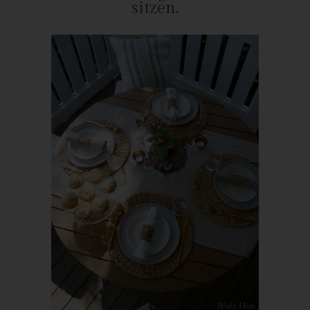
sitzen.
Person Auskunft über folgende Informationen zugestanden:
die Verarbeitungszwecke
die Kategorien personenbezogener Daten, die verarbeitet
werden
die Empfänger oder Kategorien von Empfängern, gegenüber
denen die personenbezogenen Daten offengelegt worden sind
oder noch offengelegt werden, insbesondere bei Empfängern in
Drittländern oder bei internationalen Organisationen
falls möglich die geplante Dauer, für die die personenbezogenen
Daten gespeichert werden, oder, falls dies nicht möglich ist, die
Kriterien für die Festlegung dieser Dauer
das Bestehen eines Rechts auf Berichtigung oder Löschung der
sie betreffenden personenbezogenen Daten oder auf
Einschränkung der Verarbeitung durch den Verantwortlichen
oder eines Widerspruchsrechts gegen diese Verarbeitung
das Bestehen eines Beschwerderechts bei einer
Aufsichtsbehörde
wenn die personenbezogenen Daten nicht bei der betroffenen
Person erhoben werden: Alle verfügbaren Informationen über
die Herkunft der Daten
das Bestehen einer automatisierten Entscheidungsfindung
einschließlich Profiling gemäß Artikel 22 Abs.1 und 4 DS-GVO
und — zumindest in diesen Fällen — aussagekräftige
Informationen über die involvierte Logik sowie die Tragweite und
die angestrebten Auswirkungen einer derartigen Verarbeitung
für die betroffene Person
Ferner steht der betroffenen Person ein Auskunftsrecht darüber