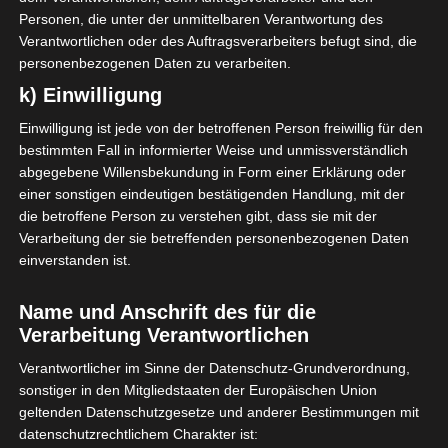
Personen, die unter der unmittelbaren Verantwortung des
Verantwortlichen oder des Auftragsverarbeiters befugt sind, die
personenbezogenen Daten zu verarbeiten.
k) Einwilligung
Einwilligung ist jede von der betroffenen Person freiwillig für den
bestimmten Fall in informierter Weise und unmissverständlich
abgegebene Willensbekundung in Form einer Erklärung oder
einer sonstigen eindeutigen bestätigenden Handlung, mit der
Die neuen Küchenregale
die betroffene Person zu verstehen gibt, dass sie mit der
bieten genug Stellfläche
Verarbeitung der sie betreffenden personenbezogenen Daten
für meine Vorratsgläser.
einverstanden ist.
Der Mix aus modernen
Elementen und dem
Name und Anschrift des für die
Landhaus-Stil gefallen mir
Verarbeitung Verantwortlichen
gut. Kombiniert mit Rattan
Verantwortlicher im Sinne der Datenschutz-Grundverordnung,
und Messing, wie in
sonstiger in den Mitgliedstaaten der Europäischen Union
Großmutters Küche.
geltenden Datenschutzgesetze und anderer Bestimmungen mit
datenschutzrechtlichem Charakter ist: