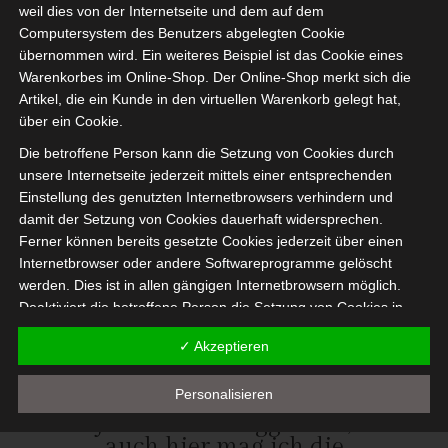
weil dies von der Internetseite und dem auf dem
Computersystem des Benutzers abgelegten Cookie
übernommen wird. Ein weiteres Beispiel ist das Cookie eines
Warenkorbes im Online-Shop. Der Online-Shop merkt sich die
Artikel, die ein Kunde in den virtuellen Warenkorb gelegt hat,
über ein Cookie.
Die betroffene Person kann die Setzung von Cookies durch
unsere Internetseite jederzeit mittels einer entsprechenden
Einstellung des genutzten Internetbrowsers verhindern und
damit der Setzung von Cookies dauerhaft widersprechen.
Ferner können bereits gesetzte Cookies jederzeit über einen
Internetbrowser oder andere Softwareprogramme gelöscht
werden. Dies ist in allen gängigen Internetbrowsern möglich.
Deaktiviert die betroffene Person die Setzung von Cookies in
dem genutzten Internetbrowser, sind unter Umständen nicht alle
✓ Akzeptieren
Funktionen unserer Internetseite vollumfänglich nutzbar.
Mein neuer Arbeitsplatz ist
Personalisieren
Erfassung von allgemeinen Daten und
jetzt auch fertiggestellt,
Informationen
auch hier mag ich die