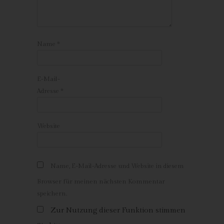
Inhalte unserer Internetseite korrekt auszuliefern, (2) die Inhalte
unserer Internetseite sowie die Werbung für diese zu
optimieren, (3) die dauerhafte Funktionsfähigkeit unserer
informationstechnologischen Systeme und der Technik unserer
Name
*
Internetseite zu gewährleisten sowie (4) um
Strafverfolgungsbehörden im Falle eines Cyberangriffes die zur
Strafverfolgung notwendigen Informationen bereitzustellen.
E-Mail-
Diese anonym erhobenen Daten und Informationen werden
Adresse
*
durch uns daher einerseits statistisch und ferner mit dem Ziel
ausgewertet, den Datenschutz und die Datensicherheit in
unserem Unternehmen zu erhöhen, um letztlich ein optimales
Website
Schutzniveau für die von uns verarbeiteten personenbezogenen
Daten sicherzustellen. Die anonymen Daten der Server-Logfiles
werden getrennt von allen durch eine betroffene Person
angegebenen personenbezogenen Daten gespeichert.
Name, E-Mail-Adresse und Website in diesem
Browser für meinen nächsten Kommentar
Registrierung auf unserer Internetseite
speichern.
Die betroffene Person hat die Möglichkeit, sich auf der
Zur Nutzung dieser Funktion stimmen
Internetseite des für die Verarbeitung Verantwortlichen unter