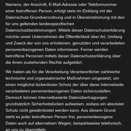
guten Start ins
Namens, der Anschrift, E-Mail-Adresse oder Telefonnummer
einer betroffenen Person, erfolgt stets im Einklang mit der
Wochenende.
Datenschutz-Grundverordnung und in Übereinstimmung mit den
für uns geltenden landesspezifischen
Über meinen kleinen
Datenschutzbestimmungen. Mittels dieser Datenschutzerklärung
Arbeitsplatz hängt jetzt ein
möchte unser Unternehmen die Öffentlichkeit über Art, Umfang
String-Regal*.
und Zweck der von uns erhobenen, genutzten und verarbeiteten
personenbezogenen Daten informieren. Ferner werden
Das Regal bietet jetzt
betroffene Personen mittels dieser Datenschutzerklärung über
genug Staufläche für
die ihnen zustehenden Rechte aufgeklärt.
meine Notizblöcke,
Wir haben als für die Verarbeitung Verantwortlicher zahlreiche
Aquarellfarben und
technische und organisatorische Maßnahmen umgesetzt, um
Krimskrams.
einen möglichst lückenlosen Schutz der über diese Internetseite
verarbeiteten personenbezogenen Daten sicherzustellen.
Ich mag meine kleine
Dennoch können Internetbasierte Datenübertragungen
grundsätzlich Sicherheitslücken aufweisen, sodass ein absoluter
Kreativecke so gerne.
Schutz nicht gewährleistet werden kann. Aus diesem Grund
steht es jeder betroffenen Person frei, personenbezogene
Daten auch auf alternativen Wegen, beispielsweise telefonisch,
an uns zu übermitteln.