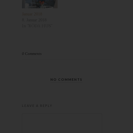
Die Internetseite erfasst mit jedem Aufruf der Internetseite durch
eine betroffene Person oder ein automatisiertes System eine
Januar 2018
Reihe von allgemeinen Daten und Informationen. Diese
8. Januar 2018
allgemeinen Daten und Informationen werden in den Logfiles
In "RÖDA HUS"
des Servers gespeichert. Erfasst werden können die (1)
verwendeten Browsertypen und Versionen, (2) das vom
zugreifenden System verwendete Betriebssystem, (3) die
Internetseite, von welcher ein zugreifendes System auf unsere
0 Comments
Internetseite gelangt (sogenannte Referrer), (4) die
Unterwebseiten, welche über ein zugreifendes System auf
unserer Internetseite angesteuert werden, (5) das Datum und
die Uhrzeit eines Zugriffs auf die Internetseite, (6) eine Internet-
NO COMMENTS
Protokoll-Adresse (IP-Adresse), (7) der Internet-Service-
Provider des zugreifenden Systems und (8) sonstige ähnliche
Daten und Informationen, die der Gefahrenabwehr im Falle von
Angriffen auf unsere informationstechnologischen Systeme
LEAVE A REPLY
dienen.
Bei der Nutzung dieser allgemeinen Daten und Informationen
ziehen wird keine Rückschlüsse auf die betroffene Person.
Diese Informationen werden vielmehr benötigt, um (1) die