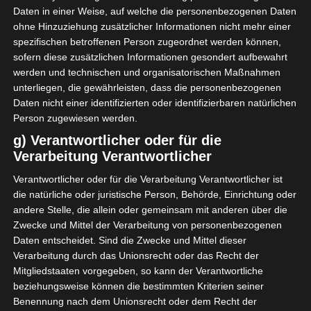
Daten in einer Weise, auf welche die personenbezogenen Daten
ohne Hinzuziehung zusätzlicher Informationen nicht mehr einer
spezifischen betroffenen Person zugeordnet werden können,
sofern diese zusätzlichen Informationen gesondert aufbewahrt
werden und technischen und organisatorischen Maßnahmen
Ein paar schöne Second
unterliegen, die gewährleisten, dass die personenbezogenen
Hand Schnäppchen habe
Daten nicht einer identifizierten oder identifizierbaren natürlichen
ich ebenfalls gekauft.
Person zugewiesen werden.
g) Verantwortlicher oder für die
Einen kleinen Korb für
Verarbeitung Verantwortlicher
mein Papierkram und
Schleifenbänder. Einen
Verantwortlicher oder für die Verarbeitung Verantwortlicher ist
Übertopf in Schwan-Form,
die natürliche oder juristische Person, Behörde, Einrichtung oder
den ich für meine Stifte
andere Stelle, die allein oder gemeinsam mit anderen über die
Zwecke und Mittel der Verarbeitung von personenbezogenen
nutzte und einen
Daten entscheidet. Sind die Zwecke und Mittel dieser
wunderschönen
Verarbeitung durch das Unionsrecht oder das Recht der
Teelichthalter von der
Mitgliedstaaten vorgegeben, so kann der Verantwortliche
schwedischen Firma Kosta
beziehungsweise können die bestimmten Kriterien seiner
Boda.
Benennung nach dem Unionsrecht oder dem Recht der