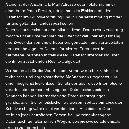
Namens, der Anschrift, E-Mail-Adresse oder Telefonnummer
Herbst
einer betroffenen Person, erfolgt stets im Einklang mit der
Datenschutz-Grundverordnung und in Übereinstimmung mit den
für uns geltenden landesspezifischen
3. November 2021
Datenschutzbestimmungen. Mittels dieser Datenschutzerklärung
Hallo Ihr Lieben,
möchte unser Unternehmen die Öffentlichkeit über Art, Umfang
und Zweck der von uns erhobenen, genutzten und verarbeiteten
personenbezogenen Daten informieren. Ferner werden
in meinem Urlaub hatte
betroffene Personen mittels dieser Datenschutzerklärung über
ich endlich mal wieder
die ihnen zustehenden Rechte aufgeklärt.
Zeit zum Shoppen und
Wir haben als für die Verarbeitung Verantwortlicher zahlreiche
stöbern.
technische und organisatorische Maßnahmen umgesetzt, um
einen möglichst lückenlosen Schutz der über diese Internetseite
Mit Emma bin ich
verarbeiteten personenbezogenen Daten sicherzustellen.
bummeln gegangen. Wir
Dennoch können Internetbasierte Datenübertragungen
haben uns ein paar schöne
grundsätzlich Sicherheitslücken aufweisen, sodass ein absoluter
Teilchen gegönnt und
Schutz nicht gewährleistet werden kann. Aus diesem Grund
unsere Herbstgarderobe
steht es jeder betroffenen Person frei, personenbezogene
aufgestockt.
Daten auch auf alternativen Wegen, beispielsweise telefonisch,
an uns zu übermitteln.