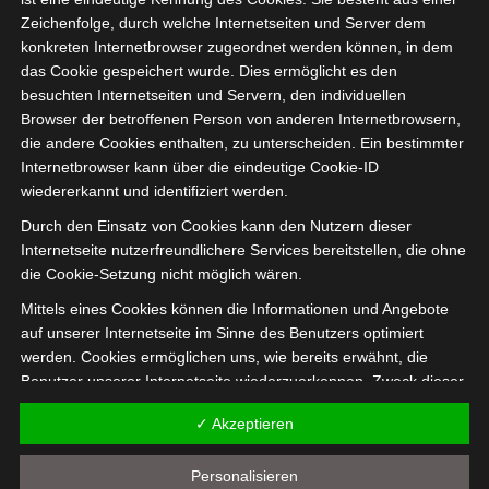
Zeichenfolge, durch welche Internetseiten und Server dem
konkreten Internetbrowser zugeordnet werden können, in dem
das Cookie gespeichert wurde. Dies ermöglicht es den
besuchten Internetseiten und Servern, den individuellen
Browser der betroffenen Person von anderen Internetbrowsern,
die andere Cookies enthalten, zu unterscheiden. Ein bestimmter
Internetbrowser kann über die eindeutige Cookie-ID
wiedererkannt und identifiziert werden.
Durch den Einsatz von Cookies kann den Nutzern dieser
Internetseite nutzerfreundlichere Services bereitstellen, die ohne
die Cookie-Setzung nicht möglich wären.
Mittels eines Cookies können die Informationen und Angebote
auf unserer Internetseite im Sinne des Benutzers optimiert
werden. Cookies ermöglichen uns, wie bereits erwähnt, die
Der kleine Korb steht jetzt
Benutzer unserer Internetseite wiederzuerkennen. Zweck dieser
neben meinem
Wiedererkennung ist es, den Nutzern die Verwendung unserer
Schreibtisch.
✓ Akzeptieren
Internetseite zu erleichtern. Der Benutzer einer Internetseite, die
Cookies verwendet, muss beispielsweise nicht bei jedem
Personalisieren
Besuch der Internetseite erneut seine Zugangsdaten eingeben,