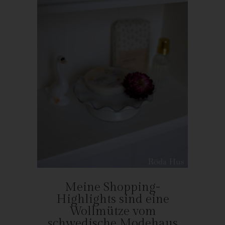
Verarbeitung Verantwortliche personenbezogene Daten auf
Wunsch oder Hinweis der betroffenen Person, soweit dem keine
gesetzlichen Aufbewahrungspflichten entgegenstehen. Die
Gesamtheit der Mitarbeiter des für die Verarbeitung
Verantwortlichen stehen der betroffenen Person in diesem
Zusammenhang als Ansprechpartner zur Verfügung.
Kontaktmöglichkeit über die Internetseite
Die Internetseite enthält aufgrund von gesetzlichen Vorschriften
Angaben, die eine schnelle elektronische Kontaktaufnahme zu
unserem Unternehmen sowie eine unmittelbare Kommunikation
mit uns ermöglichen, was ebenfalls eine allgemeine Adresse der
sogenannten elektronischen Post (E-Mail-Adresse) umfasst.
Sofern eine betroffene Person per E-Mail oder über ein
Kontaktformular den Kontakt mit dem für die Verarbeitung
Verantwortlichen aufnimmt, werden die von der betroffenen
Meine Shopping-
Person übermittelten personenbezogenen Daten automatisch
Highlights sind eine
gespeichert. Solche auf freiwilliger Basis von einer betroffenen
Wollmütze vom
Person an den für die Verarbeitung Verantwortlichen
schwedische Modehaus