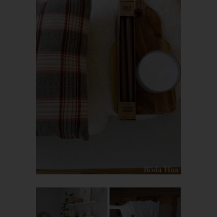
Angabe von personenbezogenen Daten zu registrieren. Welche
personenbezogenen Daten dabei an den für die Verarbeitung
Verantwortlichen übermittelt werden, ergibt sich aus der
jeweiligen Eingabemaske, die für die Registrierung verwendet
wird. Die von der betroffenen Person eingegebenen
personenbezogenen Daten werden ausschließlich für die
interne Verwendung bei dem für die Verarbeitung
Verantwortlichen und für eigene Zwecke erhoben und
gespeichert. Der für die Verarbeitung Verantwortliche kann die
Weitergabe an einen oder mehrere Auftragsverarbeiter,
beispielsweise einen Paketdienstleister, veranlassen, der die
personenbezogenen Daten ebenfalls ausschließlich für eine
interne Verwendung, die dem für die Verarbeitung
Verantwortlichen zuzurechnen ist, nutzt.
Durch eine Registrierung auf der Internetseite des für die
Verarbeitung Verantwortlichen wird ferner die vom Internet-
Service-Provider (ISP) der betroffenen Person vergebene IP-
Adresse, das Datum sowie die Uhrzeit der Registrierung
gespeichert. Die Speicherung dieser Daten erfolgt vor dem
Hintergrund, dass nur so der Missbrauch unserer Dienste