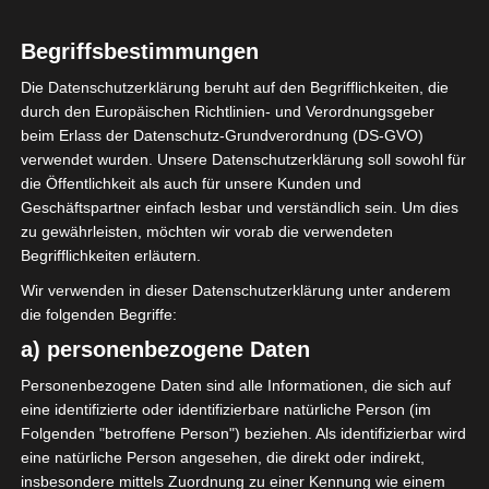
Ein paar Second-Hand
Schnäppchen konnte ich
Begriffsbestimmungen
auch noch ergattern, sowie
Die Datenschutzerklärung beruht auf den Begrifflichkeiten, die
schöne Papeterie und
durch den Europäischen Richtlinien- und Verordnungsgeber
Deko-Schnickschnack.
beim Erlass der Datenschutz-Grundverordnung (DS-GVO)
verwendet wurden. Unsere Datenschutzerklärung soll sowohl für
Heute zeige ich Euch
die Öffentlichkeit als auch für unsere Kunden und
meine Ausbeute
Geschäftspartner einfach lesbar und verständlich sein. Um dies
zu gewährleisten, möchten wir vorab die verwendeten
Begrifflichkeiten erläutern.
Ich habe mir eine
flauschige Strickjacke und
Wir verwenden in dieser Datenschutzerklärung unter anderem
zwei Jogginghosen für
die folgenden Begriffe:
Zuhause gekauft. Ich liebe
a) personenbezogene Daten
Strickjacken, Hoodies und
Personenbezogene Daten sind alle Informationen, die sich auf
Kuschelhosen, das perfekte
eine identifizierte oder identifizierbare natürliche Person (im
Outfit für die kalte
Folgenden "betroffene Person") beziehen. Als identifizierbar wird
Jahreszeit.
eine natürliche Person angesehen, die direkt oder indirekt,
insbesondere mittels Zuordnung zu einer Kennung wie einem