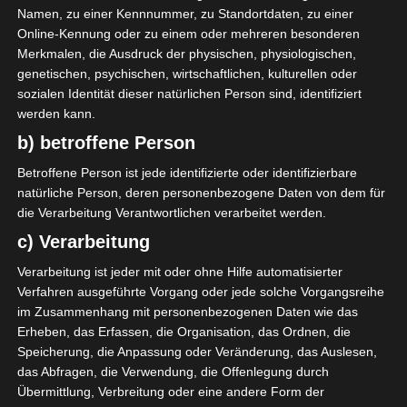
Namen, zu einer Kennnummer, zu Standortdaten, zu einer
Online-Kennung oder zu einem oder mehreren besonderen
Merkmalen, die Ausdruck der physischen, physiologischen,
genetischen, psychischen, wirtschaftlichen, kulturellen oder
sozialen Identität dieser natürlichen Person sind, identifiziert
werden kann.
b) betroffene Person
Betroffene Person ist jede identifizierte oder identifizierbare
natürliche Person, deren personenbezogene Daten von dem für
die Verarbeitung Verantwortlichen verarbeitet werden.
Emma hat sich eine
c) Verarbeitung
braunes Blusenkleid und
Verarbeitung ist jeder mit oder ohne Hilfe automatisierter
eine gesteppte Handtasche
Verfahren ausgeführte Vorgang oder jede solche Vorgangsreihe
ausgesucht.
im Zusammenhang mit personenbezogenen Daten wie das
Erheben, das Erfassen, die Organisation, das Ordnen, die
Die Tasche werde ich mir
Speicherung, die Anpassung oder Veränderung, das Auslesen,
bestimmt mal ausleihen.
das Abfragen, die Verwendung, die Offenlegung durch
Praktisch, wenn die
Übermittlung, Verbreitung oder eine andere Form der