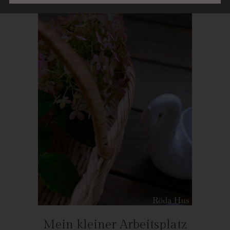
weil dies von der Internetseite und dem auf dem
Computersystem des Benutzers abgelegten Cookie
übernommen wird. Ein weiteres Beispiel ist das Cookie eines
Warenkorbes im Online-Shop. Der Online-Shop merkt sich die
Artikel, die ein Kunde in den virtuellen Warenkorb gelegt hat,
über ein Cookie.
Die betroffene Person kann die Setzung von Cookies durch
unsere Internetseite jederzeit mittels einer entsprechenden
Einstellung des genutzten Internetbrowsers verhindern und
damit der Setzung von Cookies dauerhaft widersprechen.
Ferner können bereits gesetzte Cookies jederzeit über einen
Internetbrowser oder andere Softwareprogramme gelöscht
werden. Dies ist in allen gängigen Internetbrowsern möglich.
Deaktiviert die betroffene Person die Setzung von Cookies in
dem genutzten Internetbrowser, sind unter Umständen nicht alle
Funktionen unserer Internetseite vollumfänglich nutzbar.
Erfassung von allgemeinen Daten und
Informationen
Mein kleiner Arbeitsplatz