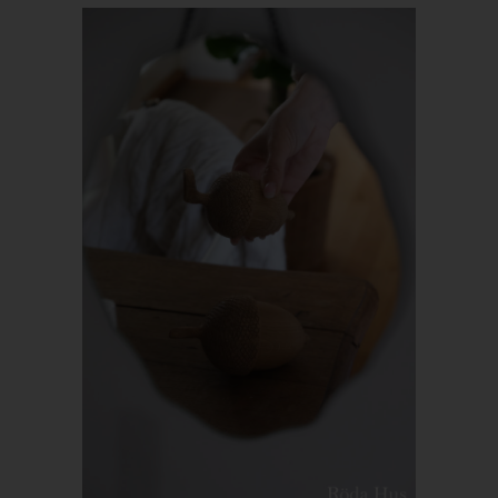
gem. Art. 6 Abs. 1 lit. f DSGVO i.V.m. Art. 28 DSGVO (Abschluss
Auftragsverarbeitungsvertrag).
Routinemäßige Löschung und Sperrung
von personenbezogenen Daten
Der für die Verarbeitung Verantwortliche verarbeitet und
speichert personenbezogene Daten der betroffenen Person nur
für den Zeitraum, der zur Erreichung des Speicherungszwecks
erforderlich ist oder sofern dies durch den Europäischen
Richtlinien- und Verordnungsgeber oder einen anderen
Gesetzgeber in Gesetzen oder Vorschriften, welchen der für die
Verarbeitung Verantwortliche unterliegt, vorgesehen wurde.
Entfällt der Speicherungszweck oder läuft eine vom
Europäischen Richtlinien- und Verordnungsgeber oder einem
anderen zuständigen Gesetzgeber vorgeschriebene
Speicherfrist ab, werden die personenbezogenen Daten
routinemäßig und entsprechend den gesetzlichen Vorschriften
gesperrt oder gelöscht.