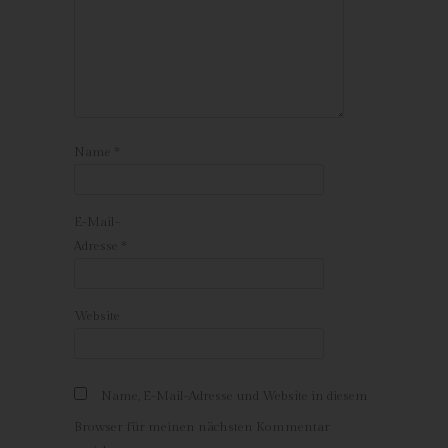
Die Internetseite erfasst mit jedem Aufruf der Internetseite durch
eine betroffene Person oder ein automatisiertes System eine
Reihe von allgemeinen Daten und Informationen. Diese
allgemeinen Daten und Informationen werden in den Logfiles
des Servers gespeichert. Erfasst werden können die (1)
verwendeten Browsertypen und Versionen, (2) das vom
zugreifenden System verwendete Betriebssystem, (3) die
Name
*
Internetseite, von welcher ein zugreifendes System auf unsere
Internetseite gelangt (sogenannte Referrer), (4) die
Unterwebseiten, welche über ein zugreifendes System auf
E-Mail-
unserer Internetseite angesteuert werden, (5) das Datum und
Adresse
*
die Uhrzeit eines Zugriffs auf die Internetseite, (6) eine Internet-
Protokoll-Adresse (IP-Adresse), (7) der Internet-Service-
Provider des zugreifenden Systems und (8) sonstige ähnliche
Website
Daten und Informationen, die der Gefahrenabwehr im Falle von
Angriffen auf unsere informationstechnologischen Systeme
dienen.
Bei der Nutzung dieser allgemeinen Daten und Informationen
Name, E-Mail-Adresse und Website in diesem
ziehen wird keine Rückschlüsse auf die betroffene Person.
Browser für meinen nächsten Kommentar
Diese Informationen werden vielmehr benötigt, um (1) die