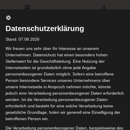
Datenschutzerklärung
Stand: 07.08.2026
Wir freuen uns sehr über Ihr Interesse an unserem
Unternehmen. Datenschutz hat einen besonders hohen
Stellenwert für die Geschäftsleitung. Eine Nutzung der
DEKO
FEIERLICHKEITEN
Internetseiten ist grundsätzlich ohne jede Angabe
Kartenmacherei
personenbezogener Daten möglich. Sofern eine betroffene
Person besondere Services unseres Unternehmens über
unsere Internetseite in Anspruch nehmen möchte, könnte
31. Januar 2022
jedoch eine Verarbeitung personenbezogener Daten erforderlich
Ihr Lieben,
werden. Ist die Verarbeitung personenbezogener Daten
erforderlich und besteht für eine solche Verarbeitung keine
gesetzliche Grundlage, holen wir generell eine Einwilligung der
unsere Karten von der
betroffenen Person ein.
Kartenmacherei
* sind da
und ich freue mich riesig.
Die Verarbeitung personenbezogener Daten, beispielsweise des