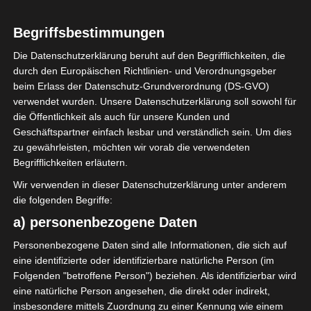
Begriffsbestimmungen
Ausgesucht haben wir uns
Die Datenschutzerklärung beruht auf den Begrifflichkeiten, die
diese rustikalen
durch den Europäischen Richtlinien- und Verordnungsgeber
Einladungskarten „Lovely
beim Erlass der Datenschutz-Grundverordnung (DS-GVO)
Tree“.
verwendet wurden. Unsere Datenschutzerklärung soll sowohl für
die Öffentlichkeit als auch für unsere Kunden und
Die Karten passen perfekt
Geschäftspartner einfach lesbar und verständlich sein. Um dies
zu unserem Scheunenfest
zu gewährleisten, möchten wir vorab die verwendeten
im September.
Begrifflichkeiten erläutern.
Wir verwenden in dieser Datenschutzerklärung unter anderem
Wir feiern bald eine Party,
die folgenden Begriffe:
YEAH!
a) personenbezogene Daten
Das Motiv der Karte
Personenbezogene Daten sind alle Informationen, die sich auf
eine identifizierte oder identifizierbare natürliche Person (im
spiegelt unsere Tischdeko
Folgenden "betroffene Person") beziehen. Als identifizierbar wird
„Rustic Boho Chic“ wieder,
eine natürliche Person angesehen, die direkt oder indirekt,
mit dunkelroten Blüten,
insbesondere mittels Zuordnung zu einer Kennung wie einem