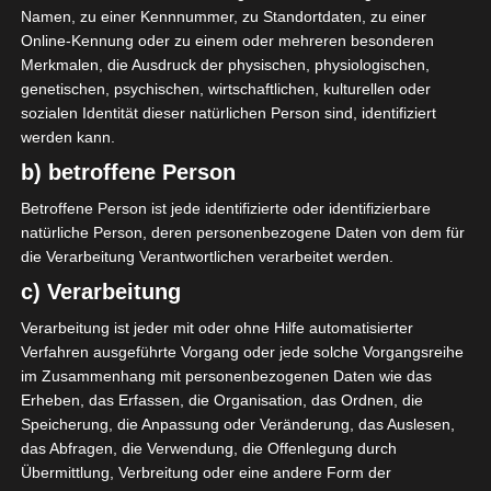
goldenen Elementen,
Namen, zu einer Kennnummer, zu Standortdaten, zu einer
Fasanenfedern und
Online-Kennung oder zu einem oder mehreren besonderen
Holzbaumscheiben. Die
Merkmalen, die Ausdruck der physischen, physiologischen,
Karten kann man
genetischen, psychischen, wirtschaftlichen, kulturellen oder
individuell mit einer Samt-
sozialen Identität dieser natürlichen Person sind, identifiziert
oder Leinenkordel
werden kann.
umwickeln.
b) betroffene Person
Betroffene Person ist jede identifizierte oder identifizierbare
natürliche Person, deren personenbezogene Daten von dem für
die Verarbeitung Verantwortlichen verarbeitet werden.
c) Verarbeitung
Verarbeitung ist jeder mit oder ohne Hilfe automatisierter
Verfahren ausgeführte Vorgang oder jede solche Vorgangsreihe
im Zusammenhang mit personenbezogenen Daten wie das
Erheben, das Erfassen, die Organisation, das Ordnen, die
Speicherung, die Anpassung oder Veränderung, das Auslesen,
das Abfragen, die Verwendung, die Offenlegung durch
Übermittlung, Verbreitung oder eine andere Form der