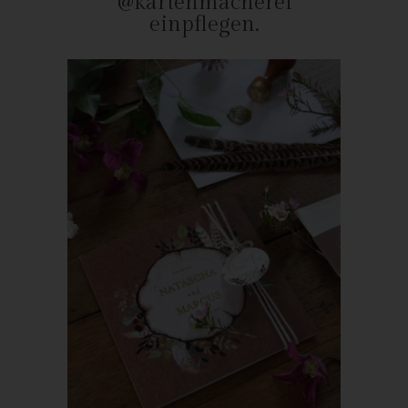
@kartenmacherei
Mitgliedstaaten vorgesehen werden.
einpflegen.
h) Auftragsverarbeiter
Auftragsverarbeiter ist eine natürliche oder juristische Person,
Behörde, Einrichtung oder andere Stelle, die personenbezogene
Daten im Auftrag des Verantwortlichen verarbeitet.
i) Empfänger
Empfänger ist eine natürliche oder juristische Person, Behörde,
Einrichtung oder andere Stelle, der personenbezogene Daten
offengelegt werden, unabhängig davon, ob es sich bei ihr um
einen Dritten handelt oder nicht. Behörden, die im Rahmen
eines bestimmten Untersuchungsauftrags nach dem
Unionsrecht oder dem Recht der Mitgliedstaaten
möglicherweise personenbezogene Daten erhalten, gelten
jedoch nicht als Empfänger.
j) Dritter
Dritter ist eine natürliche oder juristische Person, Behörde,
Einrichtung oder andere Stelle außer der betroffenen Person,
dem Verantwortlichen, dem Auftragsverarbeiter und den