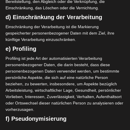
Bereitstellung, den Abgleich oder die Verknüpfung, die
Einschränkung, das Löschen oder die Vernichtung.
d) Einschränkung der Verarbeitung
Einschränkung der Verarbeitung ist die Markierung
gespeicherter personenbezogener Daten mit dem Ziel, ihre
künftige Verarbeitung einzuschränken.
e) Profiling
Profiling ist jede Art der automatisierten Verarbeitung
Wir haben uns für die
personenbezogener Daten, die darin besteht, dass diese
personenbezogenen Daten verwendet werden, um bestimmte
rustikale Leinenkordel
persönliche Aspekte, die sich auf eine natürliche Person
entschieden.
beziehen, zu bewerten, insbesondere, um Aspekte bezüglich
Arbeitsleistung, wirtschaftlicher Lage, Gesundheit, persönlicher
Vorlieben, Interessen, Zuverlässigkeit, Verhalten, Aufenthaltsort
oder Ortswechsel dieser natürlichen Person zu analysieren oder
vorherzusagen.
f) Pseudonymisierung
Pseudonymisierung ist die Verarbeitung personenbezogener