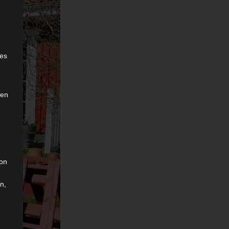
e
ies
den
son
n,