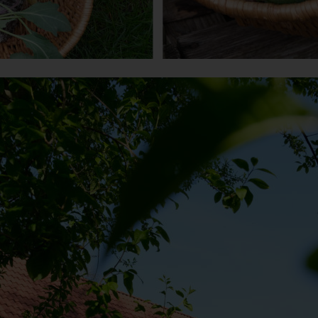
antwortlicher im Sinne der Datenschutz-Grundverordnung, sonstiger i
n Mitgliedstaaten der Europäischen Union geltenden Datenschutzgeset
d anderer Bestimmungen mit datenschutzrechtlichem Charakter ist:
da Hus
rcus Klose
ckedorfer Straße 9a
755 Bremen - Deutschland
lefon: 0421-83000770
x: 0421-83000779
Mail:
T-ID: DE254087433
ookies
 Internetseiten verwenden Cookies. Cookies sind Textdateien, welche
er einen Internetbrowser auf einem Computersystem abgelegt und