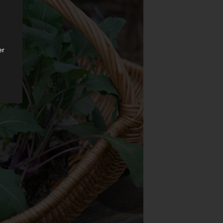
er
ten
gen