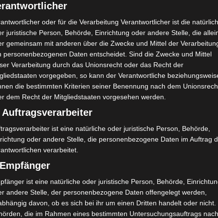
rantwortlicher
antwortlicher oder für die Verarbeitung Verantwortlicher ist die natürlic
r juristische Person, Behörde, Einrichtung oder andere Stelle, die allei
er gemeinsam mit anderen über die Zwecke und Mittel der Verarbeitun
n Beet habe ich mit Kohlrabi (blau & weiß) bepflan
n personenbezogenen Daten entscheidet. Sind die Zwecke und Mittel
eser Verarbeitung durch das Unionsrecht oder das Recht der
tgliedstaaten vorgegeben, so kann der Verantwortliche beziehungsweis
 mag ich besonders gerne und er sieht so hübsc
nnen die bestimmten Kriterien seiner Benennung nach dem Unionsrech
er dem Recht der Mitgliedstaaten vorgesehen werden.
 Auftragsverarbeiter
tragsverarbeiter ist eine natürliche oder juristische Person, Behörde,
nrichtung oder andere Stelle, die personenbezogene Daten im Auftrag 
antwortlichen verarbeitet.
) Empfänger
fänger ist eine natürliche oder juristische Person, Behörde, Einrichtu
er andere Stelle, der personenbezogene Daten offengelegt werden,
bhängig davon, ob es sich bei ihr um einen Dritten handelt oder nicht.
hörden, die im Rahmen eines bestimmten Untersuchungsauftrags nac