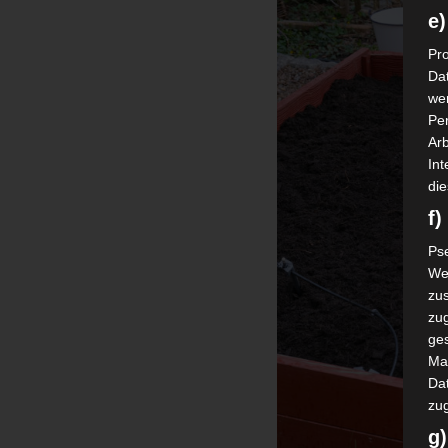
e)
Pro
Da
wer
Pe
Arb
Int
die
f
Ps
We
zus
zu
ge
Ma
Dat
zu
g)