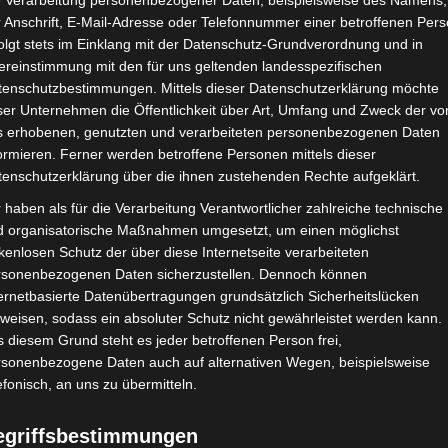
e Verarbeitung personenbezogener Daten, beispielsweise des Namens,
 Anschrift, E-Mail-Adresse oder Telefonnummer einer betroffenen Pers
22. April 2022
olgt stets im Einklang mit der Datenschutz-Grundverordnung und in
ereinstimmung mit den für uns geltenden landesspezifischen
Ihr Lieben,
tenschutzbestimmungen. Mittels dieser Datenschutzerklärung möchte
ser Unternehmen die Öffentlichkeit über Art, Umfang und Zweck der vo
e Jungpflanzen sind in die Gemüsebeete eingezog
s erhobenen, genutzten und verarbeiteten personenbezogenen Daten
ormieren. Ferner werden betroffene Personen mittels dieser
tenschutzerklärung über die ihnen zustehenden Rechte aufgeklärt.
 haben als für die Verarbeitung Verantwortlicher zahlreiche technische
d organisatorische Maßnahmen umgesetzt, um einen möglichst
kenlosen Schutz der über diese Internetseite verarbeiteten
rsonenbezogenen Daten sicherzustellen. Dennoch können
ernetbasierte Datenübertragungen grundsätzlich Sicherheitslücken
weisen, sodass ein absoluter Schutz nicht gewährleistet werden kann.
 diesem Grund steht es jeder betroffenen Person frei,
rsonenbezogene Daten auch auf alternativen Wegen, beispielsweise
efonisch, an uns zu übermitteln.
egriffsbestimmungen