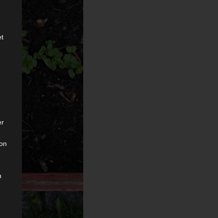
et
er
son
n