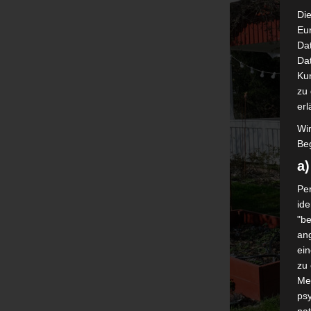
Die
Eu
Da
Dat
Ku
zu 
erl
Wi
Beg
a
Per
ide
"be
ang
ei
zu
Me
psy