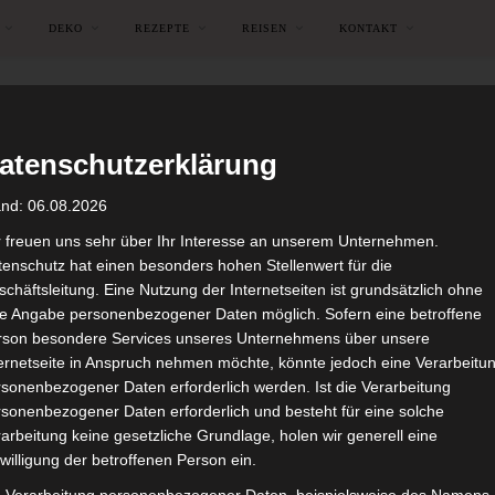
DEKO
REZEPTE
REISEN
KONTAKT
atenschutzerklärung
and: 06.08.2026
r freuen uns sehr über Ihr Interesse an unserem Unternehmen.
enschutz hat einen besonders hohen Stellenwert für die
chäftsleitung. Eine Nutzung der Internetseiten ist grundsätzlich ohne
de Angabe personenbezogener Daten möglich. Sofern eine betroffene
rson besondere Services unseres Unternehmens über unsere
ternetseite in Anspruch nehmen möchte, könnte jedoch eine Verarbeitu
sonenbezogener Daten erforderlich werden. Ist die Verarbeitung
sonenbezogener Daten erforderlich und besteht für eine solche
arbeitung keine gesetzliche Grundlage, holen wir generell eine
FRÜHLING
GEMÜSEGARTEN
willigung der betroffenen Person ein.
Gemüsebeete April 2022