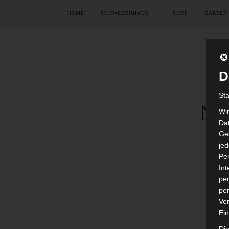
HOME
SCHWEDENHAUS
SHOP
GARTEN
D
St
Wi
Dat
Ges
je
Pe
In
per
per
Ver
Ein