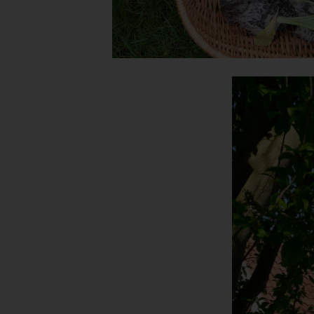
Ver
de
un
Rö
Ma
Be
28
Te
Fa
E-
US
C
Die
üb