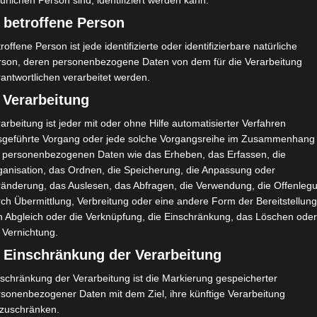
ürlichen Person sind, identifiziert werden kann.
 betroffene Person
roffene Person ist jede identifizierte oder identifizierbare natürliche
rson, deren personenbezogene Daten von dem für die Verarbeitung
antwortlichen verarbeitet werden.
 Verarbeitung
arbeitung ist jeder mit oder ohne Hilfe automatisierter Verfahren
sgeführte Vorgang oder jede solche Vorgangsreihe im Zusammenhang
t personenbezogenen Daten wie das Erheben, das Erfassen, die
ganisation, das Ordnen, die Speicherung, die Anpassung oder
ränderung, das Auslesen, das Abfragen, die Verwendung, die Offenleg
ch Übermittlung, Verbreitung oder eine andere Form der Bereitstellung
n Abgleich oder die Verknüpfung, die Einschränkung, das Löschen ode
 Vernichtung.
e habe ich zuerst mit Kompost- und Gemüseerde au
) Einschränkung der Verarbeitung
schränkung der Verarbeitung ist die Markierung gespeicherter
rsonenbezogener Daten mit dem Ziel, ihre künftige Verarbeitung
nzuschränken.