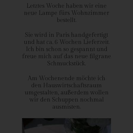
Letztes Woche haben wir eine
Personen, die unter der unmittelbaren Verantwortung des
neue Lampe fürs Wohnzimmer
Verantwortlichen oder des Auftragsverarbeiters befugt sind, die
personenbezogenen Daten zu verarbeiten.
bestellt.
k) Einwilligung
Sie wird in Paris handgefertigt
Einwilligung ist jede von der betroffenen Person freiwillig für den
und hat ca. 6 Wochen Lieferzeit.
bestimmten Fall in informierter Weise und unmissverständlich
Ich bin schon so gespannt und
abgegebene Willensbekundung in Form einer Erklärung oder
freue mich auf das neue filgrane
einer sonstigen eindeutigen bestätigenden Handlung, mit der
Schmuckstück.
die betroffene Person zu verstehen gibt, dass sie mit der
Verarbeitung der sie betreffenden personenbezogenen Daten
Am Wochenende möchte ich
einverstanden ist.
den Hauswirtschaftsraum
umgestalten, außerdem wollen
Name und Anschrift des für die
wir den Schuppen nochmal
Verarbeitung Verantwortlichen
ausmisten.
Verantwortlicher im Sinne der Datenschutz-Grundverordnung,
sonstiger in den Mitgliedstaaten der Europäischen Union
geltenden Datenschutzgesetze und anderer Bestimmungen mit
datenschutzrechtlichem Charakter ist: