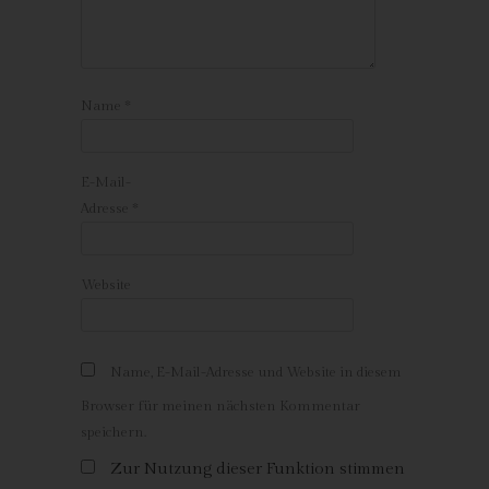
Inhalte unserer Internetseite korrekt auszuliefern, (2) die Inhalte
unserer Internetseite sowie die Werbung für diese zu
optimieren, (3) die dauerhafte Funktionsfähigkeit unserer
informationstechnologischen Systeme und der Technik unserer
Name
*
Internetseite zu gewährleisten sowie (4) um
Strafverfolgungsbehörden im Falle eines Cyberangriffes die zur
Strafverfolgung notwendigen Informationen bereitzustellen.
E-Mail-
Diese anonym erhobenen Daten und Informationen werden
durch uns daher einerseits statistisch und ferner mit dem Ziel
Adresse
*
ausgewertet, den Datenschutz und die Datensicherheit in
unserem Unternehmen zu erhöhen, um letztlich ein optimales
Schutzniveau für die von uns verarbeiteten personenbezogenen
Website
Daten sicherzustellen. Die anonymen Daten der Server-Logfiles
werden getrennt von allen durch eine betroffene Person
angegebenen personenbezogenen Daten gespeichert.
Name, E-Mail-Adresse und Website in diesem
Registrierung auf unserer Internetseite
Browser für meinen nächsten Kommentar
speichern.
Die betroffene Person hat die Möglichkeit, sich auf der
Internetseite des für die Verarbeitung Verantwortlichen unter
Zur Nutzung dieser Funktion stimmen