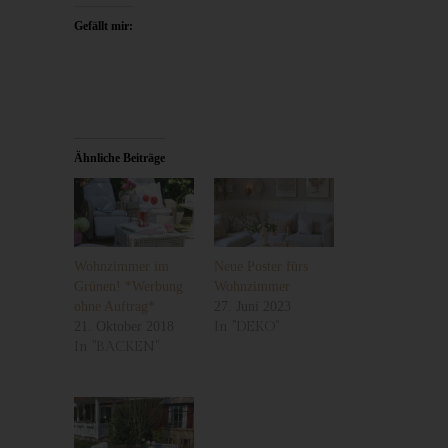
weil dies von der Internetseite und dem auf dem
Gefällt mir:
Computersystem des Benutzers abgelegten Cookie
übernommen wird. Ein weiteres Beispiel ist das Cookie eines
Warenkorbes im Online-Shop. Der Online-Shop merkt sich die
Artikel, die ein Kunde in den virtuellen Warenkorb gelegt hat,
über ein Cookie.
Die betroffene Person kann die Setzung von Cookies durch
Ähnliche Beiträge
unsere Internetseite jederzeit mittels einer entsprechenden
Einstellung des genutzten Internetbrowsers verhindern und
damit der Setzung von Cookies dauerhaft widersprechen.
Ferner können bereits gesetzte Cookies jederzeit über einen
Internetbrowser oder andere Softwareprogramme gelöscht
Wohnzimmer im
Neue Poster fürs
werden. Dies ist in allen gängigen Internetbrowsern möglich.
Grünen! *Werbung
Wohnzimmer
ohne Auftrag*
27. Juni 2023
Deaktiviert die betroffene Person die Setzung von Cookies in
21. Oktober 2018
In "DEKO"
dem genutzten Internetbrowser, sind unter Umständen nicht alle
In "BACKEN"
Funktionen unserer Internetseite vollumfänglich nutzbar.
Erfassung von allgemeinen Daten und
Informationen