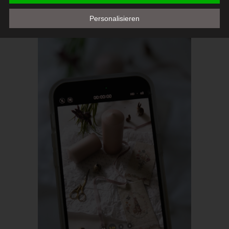
Mitgliedstaaten vorgesehen werden.
Personalisieren
h) Auftragsverarbeiter
Auftragsverarbeiter ist eine natürliche oder juristische Person,
Behörde, Einrichtung oder andere Stelle, die personenbezogene
Daten im Auftrag des Verantwortlichen verarbeitet.
i) Empfänger
Empfänger ist eine natürliche oder juristische Person, Behörde,
Einrichtung oder andere Stelle, der personenbezogene Daten
offengelegt werden, unabhängig davon, ob es sich bei ihr um
einen Dritten handelt oder nicht. Behörden, die im Rahmen
eines bestimmten Untersuchungsauftrags nach dem
Unionsrecht oder dem Recht der Mitgliedstaaten
möglicherweise personenbezogene Daten erhalten, gelten
jedoch nicht als Empfänger.
j) Dritter
Dritter ist eine natürliche oder juristische Person, Behörde,
Einrichtung oder andere Stelle außer der betroffenen Person,
dem Verantwortlichen, dem Auftragsverarbeiter und den