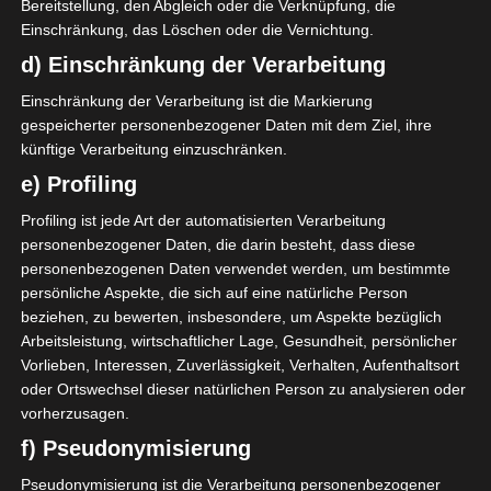
Bereitstellung, den Abgleich oder die Verknüpfung, die
Einschränkung, das Löschen oder die Vernichtung.
d) Einschränkung der Verarbeitung
Einschränkung der Verarbeitung ist die Markierung
Serviettentechnik habe ich,
gespeicherter personenbezogener Daten mit dem Ziel, ihre
ehrlich gesagt, schon Jahre nicht
künftige Verarbeitung einzuschränken.
mehr angewandt. In der
e) Profiling
Bastelkiste hatte ich jedoch noch
Profiling ist jede Art der automatisierten Verarbeitung
Serviettenkleber, den ich
personenbezogener Daten, die darin besteht, dass diese
normalerweise für meine
personenbezogenen Daten verwendet werden, um bestimmte
Trockenblumen-Bilder
persönliche Aspekte, die sich auf eine natürliche Person
verwende.
beziehen, zu bewerten, insbesondere, um Aspekte bezüglich
Arbeitsleistung, wirtschaftlicher Lage, Gesundheit, persönlicher
Vorlieben, Interessen, Zuverlässigkeit, Verhalten, Aufenthaltsort
oder Ortswechsel dieser natürlichen Person zu analysieren oder
vorherzusagen.
f) Pseudonymisierung
Pseudonymisierung ist die Verarbeitung personenbezogener