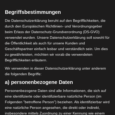
Begriffsbestimmungen
Die Datenschutzerklärung beruht auf den Begrifflichkeiten, die
durch den Europäischen Richtlinien- und Verordnungsgeber
beim Erlass der Datenschutz-Grundverordnung (DS-GVO)
verwendet wurden. Unsere Datenschutzerklärung soll sowohl für
die Öffentlichkeit als auch für unsere Kunden und
Ich habe zauberhafte Servietten
Geschäftspartner einfach lesbar und verständlich sein. Um dies
mit kleinen Häschen und
zu gewährleisten, möchten wir vorab die verwendeten
Blumen von Maileg* entdeckt,
Begrifflichkeiten erläutern.
die in der Osterzeit bestimmt
Wir verwenden in dieser Datenschutzerklärung unter anderem
ganz hübsch auf der Kaffeetafel
die folgenden Begriffe:
aussehen werden.
a) personenbezogene Daten
Personenbezogene Daten sind alle Informationen, die sich auf
Die süßen Motive wollte ich aber
eine identifizierte oder identifizierbare natürliche Person (im
noch anderweitig zu Geltung
Folgenden "betroffene Person") beziehen. Als identifizierbar wird
bringen und so kam mir die
eine natürliche Person angesehen, die direkt oder indirekt,
Idee, die hübschen Servietten-
insbesondere mittels Zuordnung zu einer Kennung wie einem