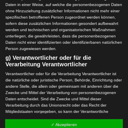
Daten in einer Weise, auf welche die personenbezogenen Daten
ohne Hinzuziehung zusätzlicher Informationen nicht mehr einer
spezifischen betroffenen Person zugeordnet werden können,
sofern diese zusätzlichen Informationen gesondert aufbewahrt
werden und technischen und organisatorischen Maßnahmen
unterliegen, die gewährleisten, dass die personenbezogenen
Daten nicht einer identifizierten oder identifizierbaren natürlichen
Person zugewiesen werden.
g) Verantwortlicher oder für die
Verarbeitung Verantwortlicher
Verantwortlicher oder für die Verarbeitung Verantwortlicher ist
die natürliche oder juristische Person, Behörde, Einrichtung oder
andere Stelle, die allein oder gemeinsam mit anderen über die
Zwecke und Mittel der Verarbeitung von personenbezogenen
Daten entscheidet. Sind die Zwecke und Mittel dieser
Auf meinem Instagram Account
Verarbeitung durch das Unionsrecht oder das Recht der
@roeda_hus habe ich für euch
Mitgliedstaaten vorgegeben, so kann der Verantwortliche
noch eine kleine Anleitungs-Reel
beziehungsweise können die bestimmten Kriterien seiner
hochgeladen.
Benennung nach dem Unionsrecht oder dem Recht der
✓ Akzeptieren