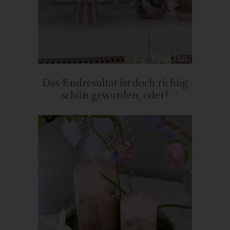
Röda Hus
Marcus Klose
Beckedorfer Straße 9a
28755 Bremen - Deutschland
Telefon: 0421-83000770
Das Endresultat ist doch richtig
Fax: 0421-83000779
schön geworden, oder?
E-Mail:
UST-ID: DE254087433
Cookies
Die Internetseiten verwenden Cookies. Cookies sind
Textdateien, welche über einen Internetbrowser auf einem
Computersystem abgelegt und gespeichert werden.
Zahlreiche Internetseiten und Server verwenden Cookies. Viele
Cookies enthalten eine sogenannte Cookie-ID. Eine Cookie-ID
ist eine eindeutige Kennung des Cookies. Sie besteht aus einer