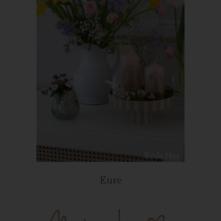
weil dies von der Internetseite und dem auf dem
Computersystem des Benutzers abgelegten Cookie
übernommen wird. Ein weiteres Beispiel ist das Cookie eines
Warenkorbes im Online-Shop. Der Online-Shop merkt sich die
Artikel, die ein Kunde in den virtuellen Warenkorb gelegt hat,
über ein Cookie.
Die betroffene Person kann die Setzung von Cookies durch
unsere Internetseite jederzeit mittels einer entsprechenden
Einstellung des genutzten Internetbrowsers verhindern und
damit der Setzung von Cookies dauerhaft widersprechen.
Ferner können bereits gesetzte Cookies jederzeit über einen
Internetbrowser oder andere Softwareprogramme gelöscht
werden. Dies ist in allen gängigen Internetbrowsern möglich.
Deaktiviert die betroffene Person die Setzung von Cookies in
dem genutzten Internetbrowser, sind unter Umständen nicht alle
Funktionen unserer Internetseite vollumfänglich nutzbar.
Eure
Erfassung von allgemeinen Daten und
Informationen