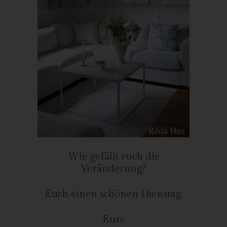
Röda Hus
Marcus Klose
Beckedorfer Straße 9a
28755 Bremen - Deutschland
Telefon: 0421-83000770
Fax: 0421-83000779
E-Mail:
UST-ID: DE254087433
Cookies
Wie gefällt euch die
Die Internetseiten verwenden Cookies. Cookies sind
Veränderung?
Textdateien, welche über einen Internetbrowser auf einem
Computersystem abgelegt und gespeichert werden.
Euch einen schönen Dienstag.
Zahlreiche Internetseiten und Server verwenden Cookies. Viele
Cookies enthalten eine sogenannte Cookie-ID. Eine Cookie-ID
Eure
ist eine eindeutige Kennung des Cookies. Sie besteht aus einer