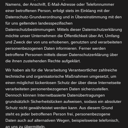
Namens, der Anschrift, E-Mail-Adresse oder Telefonnummer
einer betroffenen Person, erfolgt stets im Einklang mit der
ich hoffe, ihr hattet einen guten
Datenschutz-Grundverordnung und in Übereinstimmung mit den
Start in die neue Woche.
für uns geltenden landesspezifischen
Datenschutzbestimmungen. Mittels dieser Datenschutzerklärung
Wir hattet ein schönes
möchte unser Unternehmen die Öffentlichkeit über Art, Umfang
Midsommarfest und ein
und Zweck der von uns erhobenen, genutzten und verarbeiteten
gemütliches Wochenende.
personenbezogenen Daten informieren. Ferner werden
betroffene Personen mittels dieser Datenschutzerklärung über
Der Regen hat uns ein wenig
die ihnen zustehenden Rechte aufgeklärt.
Abkühlung verschafft.
Wir haben als für die Verarbeitung Verantwortlicher zahlreiche
technische und organisatorische Maßnahmen umgesetzt, um
Momentan zeige ich euch viele
einen möglichst lückenlosen Schutz der über diese Internetseite
Gartenbilder.
verarbeiteten personenbezogenen Daten sicherzustellen.
Dennoch können Internetbasierte Datenübertragungen
grundsätzlich Sicherheitslücken aufweisen, sodass ein absoluter
Heute nehme ich euch jedoch
Schutz nicht gewährleistet werden kann. Aus diesem Grund
mit, in unser Wohnzimmer.
steht es jeder betroffenen Person frei, personenbezogene
Daten auch auf alternativen Wegen, beispielsweise telefonisch,
Neue Bilder & Kissen sind
an uns zu übermitteln.