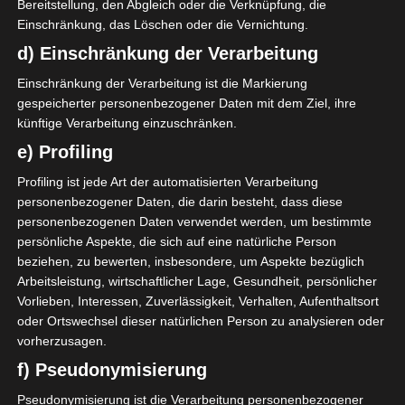
Bereitstellung, den Abgleich oder die Verknüpfung, die
Einschränkung, das Löschen oder die Vernichtung.
d) Einschränkung der Verarbeitung
Einschränkung der Verarbeitung ist die Markierung
gespeicherter personenbezogener Daten mit dem Ziel, ihre
künftige Verarbeitung einzuschränken.
e) Profiling
Profiling ist jede Art der automatisierten Verarbeitung
personenbezogener Daten, die darin besteht, dass diese
personenbezogenen Daten verwendet werden, um bestimmte
persönliche Aspekte, die sich auf eine natürliche Person
Ich habe mich für schlichte
beziehen, zu bewerten, insbesondere, um Aspekte bezüglich
Motive entschieden, in zarten
Arbeitsleistung, wirtschaftlicher Lage, Gesundheit, persönlicher
Vorlieben, Interessen, Zuverlässigkeit, Verhalten, Aufenthaltsort
Farben.
oder Ortswechsel dieser natürlichen Person zu analysieren oder
vorherzusagen.
Wieder für zwei florale Prints,
f) Pseudonymisierung
einen Blumenstauß und ein
Blätter-Motiv.
Pseudonymisierung ist die Verarbeitung personenbezogener