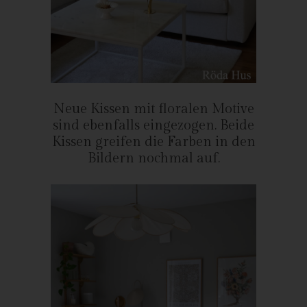
Personen, die unter der unmittelbaren Verantwortung des
Verantwortlichen oder des Auftragsverarbeiters befugt sind, die
personenbezogenen Daten zu verarbeiten.
k) Einwilligung
Einwilligung ist jede von der betroffenen Person freiwillig für den
bestimmten Fall in informierter Weise und unmissverständlich
Neue Kissen mit floralen Motive
abgegebene Willensbekundung in Form einer Erklärung oder
sind ebenfalls eingezogen. Beide
einer sonstigen eindeutigen bestätigenden Handlung, mit der
Kissen greifen die Farben in den
die betroffene Person zu verstehen gibt, dass sie mit der
Bildern nochmal auf.
Verarbeitung der sie betreffenden personenbezogenen Daten
einverstanden ist.
Name und Anschrift des für die
Verarbeitung Verantwortlichen
Verantwortlicher im Sinne der Datenschutz-Grundverordnung,
sonstiger in den Mitgliedstaaten der Europäischen Union
geltenden Datenschutzgesetze und anderer Bestimmungen mit
datenschutzrechtlichem Charakter ist: