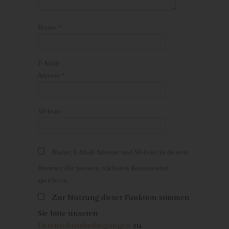
Inhalte unserer Internetseite korrekt auszuliefern, (2) die Inhalte
unserer Internetseite sowie die Werbung für diese zu
Name
*
optimieren, (3) die dauerhafte Funktionsfähigkeit unserer
informationstechnologischen Systeme und der Technik unserer
Internetseite zu gewährleisten sowie (4) um
Strafverfolgungsbehörden im Falle eines Cyberangriffes die zur
E-Mail-
Strafverfolgung notwendigen Informationen bereitzustellen.
Adresse
*
Diese anonym erhobenen Daten und Informationen werden
durch uns daher einerseits statistisch und ferner mit dem Ziel
ausgewertet, den Datenschutz und die Datensicherheit in
Website
unserem Unternehmen zu erhöhen, um letztlich ein optimales
Schutzniveau für die von uns verarbeiteten personenbezogenen
Daten sicherzustellen. Die anonymen Daten der Server-Logfiles
Name, E-Mail-Adresse und Website in diesem
werden getrennt von allen durch eine betroffene Person
angegebenen personenbezogenen Daten gespeichert.
Browser für meinen nächsten Kommentar
speichern.
Registrierung auf unserer Internetseite
Zur Nutzung dieser Funktion stimmen
Die betroffene Person hat die Möglichkeit, sich auf der
Sie bitte unseren
Internetseite des für die Verarbeitung Verantwortlichen unter
Datenschutzbedingungen
zu.