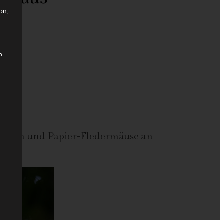
on,
n
hangen und Papier-Fledermäuse an