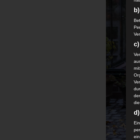
nat
b)
Bet
Pe
Ver
c)
Ver
au
mi
Or
Ve
dur
de
die
d
Ein
pe
ei