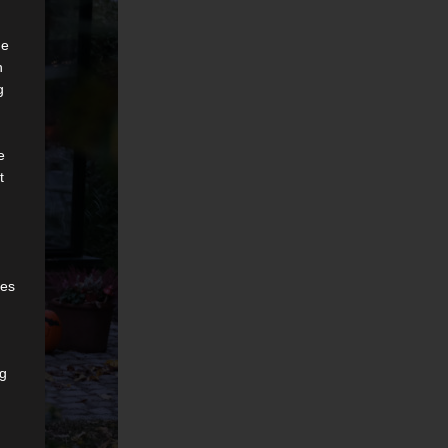
he
n
g
e
t
des
ng
h