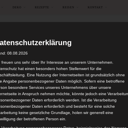
DEKO
REZEPTE
REISEN
KONTAKT
atenschutzerklärung
and: 08.08.2026
r freuen uns sehr über Ihr Interesse an unserem Unternehmen.
enschutz hat einen besonders hohen Stellenwert für die
chäftsleitung. Eine Nutzung der Internetseiten ist grundsätzlich ohne
de Angabe personenbezogener Daten möglich. Sofern eine betroffene
rson besondere Services unseres Unternehmens über unsere
ternetseite in Anspruch nehmen möchte, könnte jedoch eine Verarbeitu
sonenbezogener Daten erforderlich werden. Ist die Verarbeitung
sonenbezogener Daten erforderlich und besteht für eine solche
arbeitung keine gesetzliche Grundlage, holen wir generell eine
DEKO
GARTENFEST
GEDECKTER TISCH
HERBSTDEKO
willigung der betroffenen Person ein.
oween-Stimmung im Gewäch