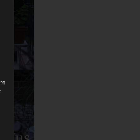
ung
,
r