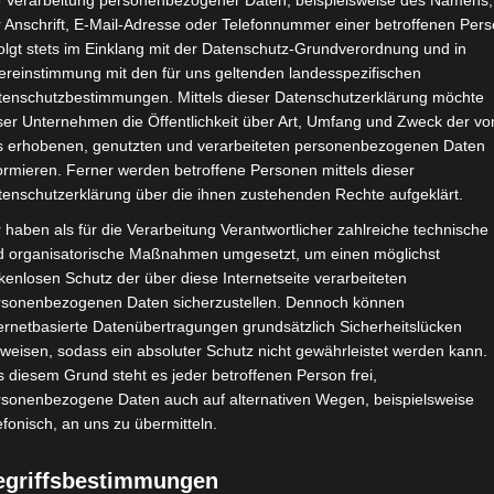
e Verarbeitung personenbezogener Daten, beispielsweise des Namens,
 Anschrift, E-Mail-Adresse oder Telefonnummer einer betroffenen Pers
31. Oktober 2023
olgt stets im Einklang mit der Datenschutz-Grundverordnung und in
ereinstimmung mit den für uns geltenden landesspezifischen
Werbung
tenschutzbestimmungen. Mittels dieser Datenschutzerklärung möchte
ser Unternehmen die Öffentlichkeit über Art, Umfang und Zweck der vo
Ihr Lieben,
s erhobenen, genutzten und verarbeiteten personenbezogenen Daten
ormieren. Ferner werden betroffene Personen mittels dieser
tenschutzerklärung über die ihnen zustehenden Rechte aufgeklärt.
ich wünsche euch ein schönes Halloween-Fest.
 haben als für die Verarbeitung Verantwortlicher zahlreiche technische
d organisatorische Maßnahmen umgesetzt, um einen möglichst
kenlosen Schutz der über diese Internetseite verarbeiteten
ächshaus geschmückt, schwebende Kerzen aufge
rsonenbezogenen Daten sicherzustellen. Dennoch können
ernetbasierte Datenübertragungen grundsätzlich Sicherheitslücken
die Scheiben geklebt.
weisen, sodass ein absoluter Schutz nicht gewährleistet werden kann.
 diesem Grund steht es jeder betroffenen Person frei,
rsonenbezogene Daten auch auf alternativen Wegen, beispielsweise
efonisch, an uns zu übermitteln.
egriffsbestimmungen