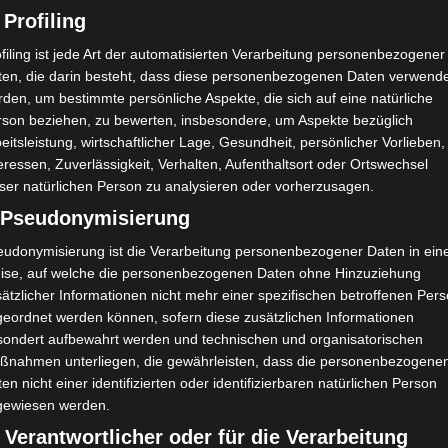
 Profiling
filing ist jede Art der automatisierten Verarbeitung personenbezogener
ten, die darin besteht, dass diese personenbezogenen Daten verwend
 es uns bereits mit Muffins und Tee im Gewächs
den, um bestimmte persönliche Aspekte, die sich auf eine natürliche
rson beziehen, zu bewerten, insbesondere, um Aspekte bezüglich
eitsleistung, wirtschaftlicher Lage, Gesundheit, persönlicher Vorlieben,
eressen, Zuverlässigkeit, Verhalten, Aufenthaltsort oder Ortswechsel
ser natürlichen Person zu analysieren oder vorherzusagen.
) Pseudonymisierung
eudonymisierung ist die Verarbeitung personenbezogener Daten in ein
ise, auf welche die personenbezogenen Daten ohne Hinzuziehung
ätzlicher Informationen nicht mehr einer spezifischen betroffenen Per
geordnet werden können, sofern diese zusätzlichen Informationen
sondert aufbewahrt werden und technischen und organisatorischen
ßnahmen unterliegen, die gewährleisten, dass die personenbezogene
en nicht einer identifizierten oder identifizierbaren natürlichen Person
gewiesen werden.
 Verantwortlicher oder für die Verarbeitung