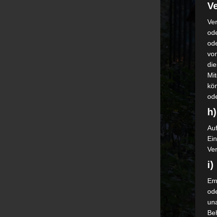
Ve
Ver
ode
od
vo
di
Mi
kö
od
h)
Auf
Ei
Ver
i
Emp
od
una
Be