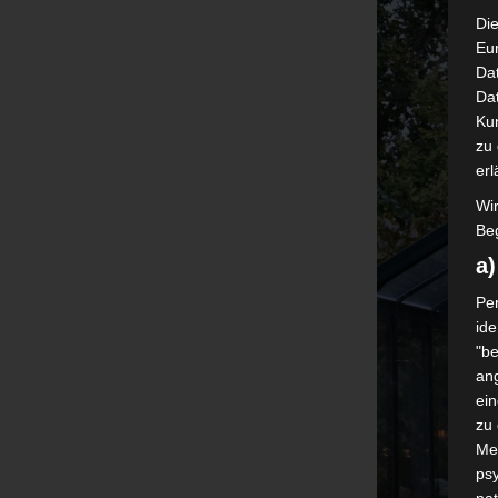
Die
Eu
Da
Dat
Ku
zu 
erl
Wi
Beg
a
Per
ide
"be
ang
ei
zu
Me
psy