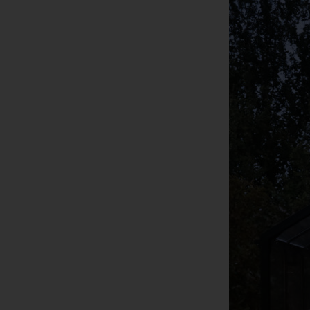
Ver
de
un
Rö
Ma
Be
28
Te
Fa
E-
US
C
Die
üb