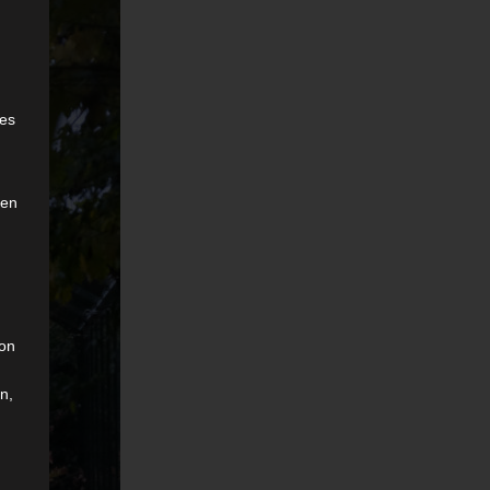
e
ies
den
son
n,