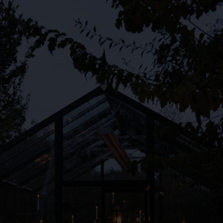
antwortlicher im Sinne der Datenschutz-Grundverordnung, sonstiger i
n Mitgliedstaaten der Europäischen Union geltenden Datenschutzgeset
d anderer Bestimmungen mit datenschutzrechtlichem Charakter ist:
da Hus
rcus Klose
ckedorfer Straße 9a
755 Bremen - Deutschland
lefon: 0421-83000770
x: 0421-83000779
Mail:
T-ID: DE254087433
ookies
 Internetseiten verwenden Cookies. Cookies sind Textdateien, welche
er einen Internetbrowser auf einem Computersystem abgelegt und