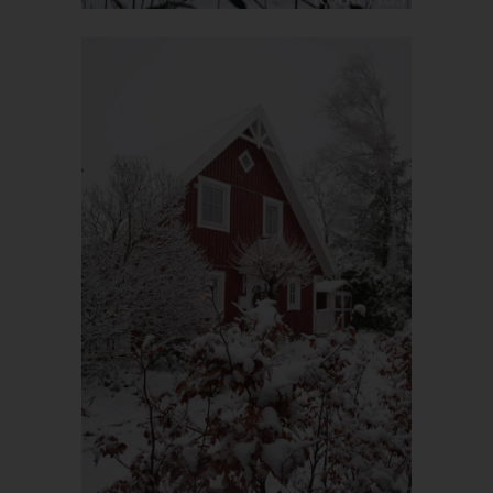
Röda Hus
Marcus Klose
Beckedorfer Straße 9a
28755 Bremen - Deutschland
Telefon: 0421-83000770
Fax: 0421-83000779
E-Mail:
UST-ID: DE254087433
Cookies
Die Internetseiten verwenden Cookies. Cookies sind
Textdateien, welche über einen Internetbrowser auf einem
Computersystem abgelegt und gespeichert werden.
Zahlreiche Internetseiten und Server verwenden Cookies. Viele
Cookies enthalten eine sogenannte Cookie-ID. Eine Cookie-ID
ist eine eindeutige Kennung des Cookies. Sie besteht aus einer