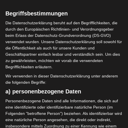
Begriffsbestimmungen
Die Datenschutzerklärung beruht auf den Begrifflichkeiten, die
durch den Europäischen Richtlinien- und Verordnungsgeber
beim Erlass der Datenschutz-Grundverordnung (DS-GVO)
verwendet wurden. Unsere Datenschutzerklärung soll sowohl für
die Öffentlichkeit als auch für unsere Kunden und
Geschäftspartner einfach lesbar und verständlich sein. Um dies
zu gewährleisten, möchten wir vorab die verwendeten
Begrifflichkeiten erläutern.
Wir verwenden in dieser Datenschutzerklärung unter anderem
die folgenden Begriffe:
Die Winterpause haben wir sehr
a) personenbezogene Daten
genossen. Sind in die
Personenbezogene Daten sind alle Informationen, die sich auf
Niederlande gefahren, haben es
eine identifizierte oder identifizierbare natürliche Person (im
uns Zuhause gemütlich gemacht
Folgenden "betroffene Person") beziehen. Als identifizierbar wird
und ganz viel Zeit mit der
eine natürliche Person angesehen, die direkt oder indirekt,
Familie verbracht.
insbesondere mittels Zuordnung zu einer Kennung wie einem