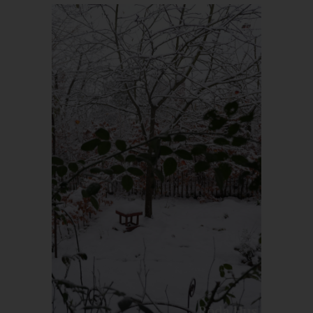
Personen, die unter der unmittelbaren Verantwortung des
Verantwortlichen oder des Auftragsverarbeiters befugt sind, die
personenbezogenen Daten zu verarbeiten.
k) Einwilligung
Einwilligung ist jede von der betroffenen Person freiwillig für den
bestimmten Fall in informierter Weise und unmissverständlich
abgegebene Willensbekundung in Form einer Erklärung oder
einer sonstigen eindeutigen bestätigenden Handlung, mit der
die betroffene Person zu verstehen gibt, dass sie mit der
Verarbeitung der sie betreffenden personenbezogenen Daten
einverstanden ist.
Name und Anschrift des für die
Verarbeitung Verantwortlichen
Verantwortlicher im Sinne der Datenschutz-Grundverordnung,
sonstiger in den Mitgliedstaaten der Europäischen Union
geltenden Datenschutzgesetze und anderer Bestimmungen mit
datenschutzrechtlichem Charakter ist: