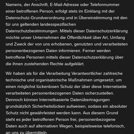
Namens, der Anschrift, E-Mail-Adresse oder Telefonnummer
Ihr Lieben,
einer betroffenen Person, erfolgt stets im Einklang mit der
Datenschutz-Grundverordnung und in Übereinstimmung mit den
für uns geltenden landesspezifischen
ich wünsche euch ein frohes
Datenschutzbestimmungen. Mittels dieser Datenschutzerklärung
neues Jahr und grüße euch aus
möchte unser Unternehmen die Öffentlichkeit über Art, Umfang
meiner Winterpause.
und Zweck der von uns erhobenen, genutzten und verarbeiteten
personenbezogenen Daten informieren. Ferner werden
Für das neue Jahr wünsche ich
betroffene Personen mittels dieser Datenschutzerklärung über
euch Gesundheit & viele
die ihnen zustehenden Rechte aufgeklärt.
glückliche Momente.
Wir haben als für die Verarbeitung Verantwortlicher zahlreiche
technische und organisatorische Maßnahmen umgesetzt, um
einen möglichst lückenlosen Schutz der über diese Internetseite
verarbeiteten personenbezogenen Daten sicherzustellen.
Dennoch können Internetbasierte Datenübertragungen
grundsätzlich Sicherheitslücken aufweisen, sodass ein absoluter
Schutz nicht gewährleistet werden kann. Aus diesem Grund
steht es jeder betroffenen Person frei, personenbezogene
Daten auch auf alternativen Wegen, beispielsweise telefonisch,
an uns zu übermitteln.