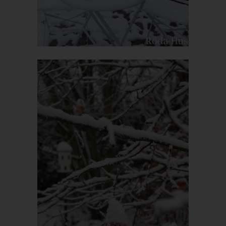
Die Internetseite erfasst mit jedem Aufruf der Internetseite durch
eine betroffene Person oder ein automatisiertes System eine
Reihe von allgemeinen Daten und Informationen. Diese
allgemeinen Daten und Informationen werden in den Logfiles
des Servers gespeichert. Erfasst werden können die (1)
verwendeten Browsertypen und Versionen, (2) das vom
zugreifenden System verwendete Betriebssystem, (3) die
Internetseite, von welcher ein zugreifendes System auf unsere
Internetseite gelangt (sogenannte Referrer), (4) die
Unterwebseiten, welche über ein zugreifendes System auf
unserer Internetseite angesteuert werden, (5) das Datum und
die Uhrzeit eines Zugriffs auf die Internetseite, (6) eine Internet-
Protokoll-Adresse (IP-Adresse), (7) der Internet-Service-
Provider des zugreifenden Systems und (8) sonstige ähnliche
Daten und Informationen, die der Gefahrenabwehr im Falle von
Angriffen auf unsere informationstechnologischen Systeme
dienen.
Bei der Nutzung dieser allgemeinen Daten und Informationen
ziehen wird keine Rückschlüsse auf die betroffene Person.
Diese Informationen werden vielmehr benötigt, um (1) die