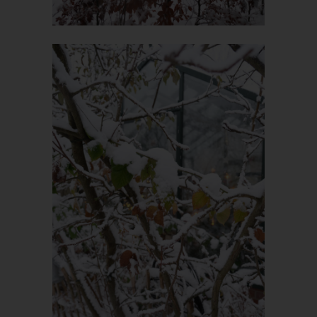
Zeichenfolge, durch welche Internetseiten und Server dem
konkreten Internetbrowser zugeordnet werden können, in dem
das Cookie gespeichert wurde. Dies ermöglicht es den
besuchten Internetseiten und Servern, den individuellen
Browser der betroffenen Person von anderen Internetbrowsern,
die andere Cookies enthalten, zu unterscheiden. Ein bestimmter
Internetbrowser kann über die eindeutige Cookie-ID
wiedererkannt und identifiziert werden.
Durch den Einsatz von Cookies kann den Nutzern dieser
Internetseite nutzerfreundlichere Services bereitstellen, die ohne
die Cookie-Setzung nicht möglich wären.
Mittels eines Cookies können die Informationen und Angebote
auf unserer Internetseite im Sinne des Benutzers optimiert
werden. Cookies ermöglichen uns, wie bereits erwähnt, die
Benutzer unserer Internetseite wiederzuerkennen. Zweck dieser
Wiedererkennung ist es, den Nutzern die Verwendung unserer
Internetseite zu erleichtern. Der Benutzer einer Internetseite, die
Cookies verwendet, muss beispielsweise nicht bei jedem
Besuch der Internetseite erneut seine Zugangsdaten eingeben,