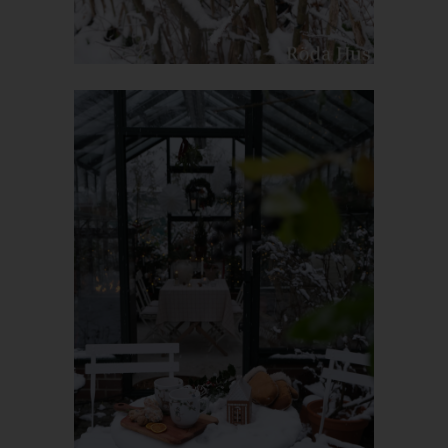
weil dies von der Internetseite und dem auf dem
Computersystem des Benutzers abgelegten Cookie
übernommen wird. Ein weiteres Beispiel ist das Cookie eines
Warenkorbes im Online-Shop. Der Online-Shop merkt sich die
Artikel, die ein Kunde in den virtuellen Warenkorb gelegt hat,
über ein Cookie.
Die betroffene Person kann die Setzung von Cookies durch
unsere Internetseite jederzeit mittels einer entsprechenden
Einstellung des genutzten Internetbrowsers verhindern und
damit der Setzung von Cookies dauerhaft widersprechen.
Ferner können bereits gesetzte Cookies jederzeit über einen
Internetbrowser oder andere Softwareprogramme gelöscht
werden. Dies ist in allen gängigen Internetbrowsern möglich.
Deaktiviert die betroffene Person die Setzung von Cookies in
dem genutzten Internetbrowser, sind unter Umständen nicht alle
Funktionen unserer Internetseite vollumfänglich nutzbar.
Erfassung von allgemeinen Daten und
Informationen