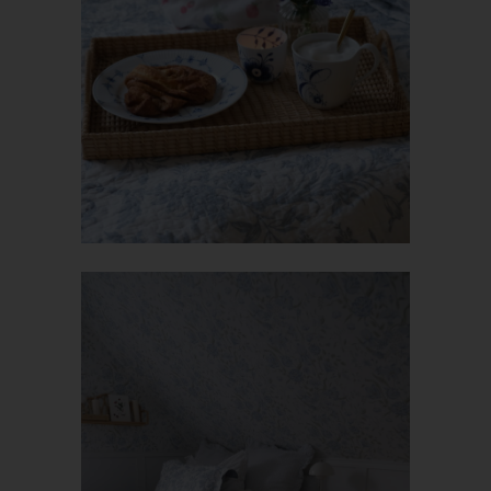
bildet – sofern Sie dort registriert sind – Ihr Avatar-Bild neben
dem Kommentar ab. Sollten Sie nicht registriert sein, wird kein
Bild angezeigt. Zu beachten ist, dass alle registrierten
WordPress-User automatisch auch bei Gravatar registriert sind.
Details zu Gravatar:
https://de.gravatar.com
Hosting
Die von uns in Anspruch genommenen Hosting-Leistungen
dienen der Zurverfügungstellung der folgenden Leistungen:
Infrastruktur- und Plattformdienstleistungen, Rechenkapazität,
Speicherplatz und Datenbankdienste, Sicherheitsleistungen
sowie technische Wartungsleistungen, die wir zum Zwecke des
Betriebs dieses Onlineangebotes einsetzen.
Hierbei verarbeiten wir, bzw. unser Hostinganbieter
Bestandsdaten, Kontaktdaten, Inhaltsdaten, Vertragsdaten,
Nutzungsdaten, Meta- und Kommunikationsdaten von Kunden,
Interessenten und Besuchern dieses Onlineangebotes auf
Grundlage unserer berechtigten Interessen an einer effizienten
und sicheren Zurverfügungstellung dieses Onlineangebotes