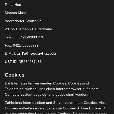
gestrichen waren.
Röda Hus
Marcus Klose
Ich bin sehr froh darüber, dass
Beckedorfer Straße 9a
Emma sich dazu entschieden hat
die Dachschräge ebenfalls zu
28755 Bremen - Deutschland
tapezieren.
Telefon: 0421-83000770
Fax: 0421-83000779
Der Raum ist jetzt eingebettet
E-Mail:
von hübschen Blütenranken.
UST-ID: DE254087433
Cookies
Die Internetseiten verwenden Cookies. Cookies sind
Textdateien, welche über einen Internetbrowser auf einem
Computersystem abgelegt und gespeichert werden.
Zahlreiche Internetseiten und Server verwenden Cookies. Viele
Cookies enthalten eine sogenannte Cookie-ID. Eine Cookie-ID
ist eine eindeutige Kennung des Cookies. Sie besteht aus einer