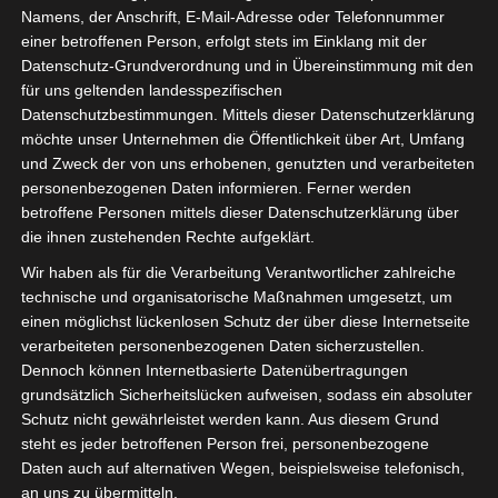
Style
Namens, der Anschrift, E-Mail-Adresse oder Telefonnummer
einer betroffenen Person, erfolgt stets im Einklang mit der
Datenschutz-Grundverordnung und in Übereinstimmung mit den
26. März 2024
für uns geltenden landesspezifischen
Datenschutzbestimmungen. Mittels dieser Datenschutzerklärung
Ihr Lieben,
möchte unser Unternehmen die Öffentlichkeit über Art, Umfang
und Zweck der von uns erhobenen, genutzten und verarbeiteten
heute möchte ich euch Emmas
personenbezogenen Daten informieren. Ferner werden
Zimmer Makeover zeigen, im
betroffene Personen mittels dieser Datenschutzerklärung über
„Coastal Granddaughter“ Style.
die ihnen zustehenden Rechte aufgeklärt.
Wir haben als für die Verarbeitung Verantwortlicher zahlreiche
Emma hat sich eine Zimmer-
technische und organisatorische Maßnahmen umgesetzt, um
Veränderung gewünscht und ich
einen möglichst lückenlosen Schutz der über diese Internetseite
war ich bei der Planung
verarbeiteten personenbezogenen Daten sicherzustellen.
behilflich.
Dennoch können Internetbasierte Datenübertragungen
grundsätzlich Sicherheitslücken aufweisen, sodass ein absoluter
Schutz nicht gewährleistet werden kann. Aus diesem Grund
Es sollte ein gemütiches Zimmer
steht es jeder betroffenen Person frei, personenbezogene
werden, welches sich an den
Daten auch auf alternativen Wegen, beispielsweise telefonisch,
Trend „Coastal Granddaughter“
an uns zu übermitteln.