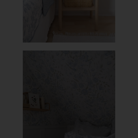
Verarbeitung Verantwortliche personenbezogene Daten auf
Wunsch oder Hinweis der betroffenen Person, soweit dem keine
gesetzlichen Aufbewahrungspflichten entgegenstehen. Die
Gesamtheit der Mitarbeiter des für die Verarbeitung
Verantwortlichen stehen der betroffenen Person in diesem
Zusammenhang als Ansprechpartner zur Verfügung.
Kontaktmöglichkeit über die Internetseite
Die Internetseite enthält aufgrund von gesetzlichen Vorschriften
Angaben, die eine schnelle elektronische Kontaktaufnahme zu
unserem Unternehmen sowie eine unmittelbare Kommunikation
mit uns ermöglichen, was ebenfalls eine allgemeine Adresse der
sogenannten elektronischen Post (E-Mail-Adresse) umfasst.
Sofern eine betroffene Person per E-Mail oder über ein
Kontaktformular den Kontakt mit dem für die Verarbeitung
Verantwortlichen aufnimmt, werden die von der betroffenen
Person übermittelten personenbezogenen Daten automatisch
gespeichert. Solche auf freiwilliger Basis von einer betroffenen
Person an den für die Verarbeitung Verantwortlichen