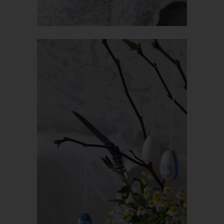
zu, ob personenbezogene Daten an ein Drittland oder an eine
internationale Organisation übermittelt wurden. Sofern dies der
Fall ist, so steht der betroffenen Person im Übrigen das Recht
zu, Auskunft über die geeigneten Garantien im Zusammenhang
mit der Übermittlung zu erhalten.
Möchte eine betroffene Person dieses Auskunftsrecht in
Anspruch nehmen, kann sie sich hierzu jederzeit an einen
Mitarbeiter des für die Verarbeitung Verantwortlichen wenden.
c) Recht auf Berichtigung
Jede von der Verarbeitung personenbezogener Daten
betroffene Person hat das vom Europäischen Richtlinien- und
Verordnungsgeber gewährte Recht, die unverzügliche
Berichtigung sie betreffender unrichtiger personenbezogener
Daten zu verlangen. Ferner steht der betroffenen Person das
Recht zu, unter Berücksichtigung der Zwecke der Verarbeitung,
die Vervollständigung unvollständiger personenbezogener
Daten — auch mittels einer ergänzenden Erklärung — zu
verlangen.