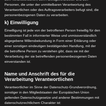
Personen, die unter der unmittelbaren Verantwortung des
Verantwortlichen oder des Auftragsverarbeiters befugt sind, die
personenbezogenen Daten zu verarbeiten.
k) Einwilligung
Einwilligung ist jede von der betroffenen Person freiwillig für den
bestimmten Fall in informierter Weise und unmissverständlich
abgegebene Willensbekundung in Form einer Erklärung oder
einer sonstigen eindeutigen bestätigenden Handlung, mit der
Emma hat sich eine
die betroffene Person zu verstehen gibt, dass sie mit der
Wandvertäfelung gewünscht
Verarbeitung der sie betreffenden personenbezogenen Daten
und somit waren wir ihr beim
einverstanden ist.
Zuschnitt und anbringen der
Holzlatten behilflich.
Name und Anschrift des für die
Verarbeitung Verantwortlichen
Die Wände und die Decke
wurden vor dem tapzieren
Verantwortlicher im Sinne der Datenschutz-Grundverordnung,
sonstiger in den Mitgliedstaaten der Europäischen Union
einmal komplett weiß
geltenden Datenschutzgesetze und anderer Bestimmungen mit
gestrichen, da die Wände zuvor
datenschutzrechtlichem Charakter ist:
in hellgrau und altrose