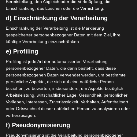
Bereitstellung, den Abgleich oder die Verknüpfung, die
Ich finde, die Idee haben wir
Einschränkung, das Löschen oder die Vernichtung.
wunderbar umgesetzt, oder?
d) Einschränkung der Verarbeitung
Einschränkung der Verarbeitung ist die Markierung
Das florale Tapetenmuster sieht
gespeicherter personenbezogener Daten mit dem Ziel, ihre
so schön aus.
künftige Verarbeitung einzuschränken.
e) Profiling
Profiling ist jede Art der automatisierten Verarbeitung
personenbezogener Daten, die darin besteht, dass diese
personenbezogenen Daten verwendet werden, um bestimmte
persönliche Aspekte, die sich auf eine natürliche Person
beziehen, zu bewerten, insbesondere, um Aspekte bezüglich
Arbeitsleistung, wirtschaftlicher Lage, Gesundheit, persönlicher
Vorlieben, Interessen, Zuverlässigkeit, Verhalten, Aufenthaltsort
oder Ortswechsel dieser natürlichen Person zu analysieren oder
vorherzusagen.
f) Pseudonymisierung
Pseudonymisierung ist die Verarbeitung personenbezogener