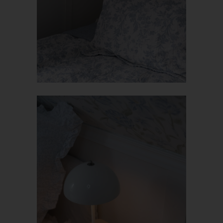
übermittelten personenbezogenen Daten werden für Zwecke
der Bearbeitung oder der Kontaktaufnahme zur betroffenen
Person gespeichert. Es erfolgt keine Weitergabe dieser
personenbezogenen Daten an Dritte.
Kommentarfunktion im Blog auf der
Internetseite
Wir bieten den Nutzern auf einem Blog, der sich auf der
Internetseite des für die Verarbeitung Verantwortlichen befindet,
die Möglichkeit, individuelle Kommentare zu einzelnen Blog-
Beiträgen zu hinterlassen. Ein Blog ist ein auf einer Internetseite
geführtes, in der Regel öffentlich einsehbares Portal, in welchem
eine oder mehrere Personen, die Blogger oder Web-Blogger
genannt werden, Artikel posten oder Gedanken in sogenannten
Blogposts niederschreiben können. Die Blogposts können in der
Regel von Dritten kommentiert werden.
Hinterlässt eine betroffene Person einen Kommentar in dem auf
dieser Internetseite veröffentlichten Blog, werden neben den
von der betroffenen Person hinterlassenen Kommentaren auch