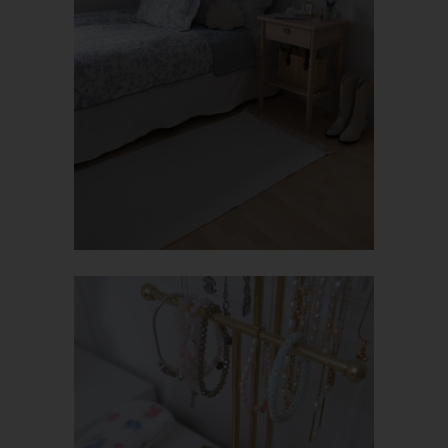
gem. Art. 6 Abs. 1 lit. f DSGVO i.V.m. Art. 28 DSGVO (Abschluss
Auftragsverarbeitungsvertrag).
Routinemäßige Löschung und Sperrung
von personenbezogenen Daten
Der für die Verarbeitung Verantwortliche verarbeitet und
speichert personenbezogene Daten der betroffenen Person nur
für den Zeitraum, der zur Erreichung des Speicherungszwecks
erforderlich ist oder sofern dies durch den Europäischen
Richtlinien- und Verordnungsgeber oder einen anderen
Gesetzgeber in Gesetzen oder Vorschriften, welchen der für die
Verarbeitung Verantwortliche unterliegt, vorgesehen wurde.
Entfällt der Speicherungszweck oder läuft eine vom
Europäischen Richtlinien- und Verordnungsgeber oder einem
anderen zuständigen Gesetzgeber vorgeschriebene
Speicherfrist ab, werden die personenbezogenen Daten
routinemäßig und entsprechend den gesetzlichen Vorschriften
gesperrt oder gelöscht.