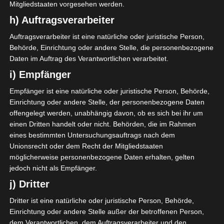
Mitgliedstaaten vorgesehen werden.
Ich finde ihre Wahl perfekt.
h) Auftragsverarbeiter
Zarten Blau- und Grüntönen
geben ihr später mehr Deko-
Auftragsverarbeiter ist eine natürliche oder juristische Person,
Behörde, Einrichtung oder andere Stelle, die personenbezogene
Spielraum und der Raum wirkt
Daten im Auftrag des Verantwortlichen verarbeitet.
nicht zu kühl.
i) Empfänger
Empfänger ist eine natürliche oder juristische Person, Behörde,
Einrichtung oder andere Stelle, der personenbezogene Daten
offengelegt werden, unabhängig davon, ob es sich bei ihr um
einen Dritten handelt oder nicht. Behörden, die im Rahmen
eines bestimmten Untersuchungsauftrags nach dem
Unionsrecht oder dem Recht der Mitgliedstaaten
möglicherweise personenbezogene Daten erhalten, gelten
jedoch nicht als Empfänger.
j) Dritter
Dritter ist eine natürliche oder juristische Person, Behörde,
Einrichtung oder andere Stelle außer der betroffenen Person,
dem Verantwortlichen, dem Auftragsverarbeiter und den