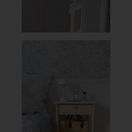
verhindert werden kann, und diese Daten im Bedarfsfall
ermöglichen, begangene Straftaten aufzuklären. Insofern ist die
Speicherung dieser Daten zur Absicherung des für die
Verarbeitung Verantwortlichen erforderlich. Eine Weitergabe
dieser Daten an Dritte erfolgt grundsätzlich nicht, sofern keine
gesetzliche Pflicht zur Weitergabe besteht oder die Weitergabe
der Strafverfolgung dient.
Die Registrierung der betroffenen Person unter freiwilliger
Angabe personenbezogener Daten dient dem für die
Verarbeitung Verantwortlichen dazu, der betroffenen Person
Inhalte oder Leistungen anzubieten, die aufgrund der Natur der
Sache nur registrierten Benutzern angeboten werden können.
Registrierten Personen steht die Möglichkeit frei, die bei der
Registrierung angegebenen personenbezogenen Daten
jederzeit abzuändern oder vollständig aus dem Datenbestand
des für die Verarbeitung Verantwortlichen löschen zu lassen.
Der für die Verarbeitung Verantwortliche erteilt jeder betroffenen
Person jederzeit auf Anfrage Auskunft darüber, welche
personenbezogenen Daten über die betroffene Person
gespeichert sind. Ferner berichtigt oder löscht der für die