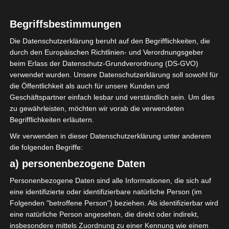
anlehnt. Etwas altmodisch mit
Küsten-Feeling im Farbkonzept
Begriffsbestimmungen
blau & weiß.
Die Datenschutzerklärung beruht auf den Begrifflichkeiten, die
Hier seht ihr die Vorher-
durch den Europäischen Richtlinien- und Verordnungsgeber
beim Erlass der Datenschutz-Grundverordnung (DS-GVO)
Nachher-Bilder des Room-
verwendet wurden. Unsere Datenschutzerklärung soll sowohl für
Makeovers
die Öffentlichkeit als auch für unsere Kunden und
Geschäftspartner einfach lesbar und verständlich sein. Um dies
zu gewährleisten, möchten wir vorab die verwendeten
Begrifflichkeiten erläutern.
Wir verwenden in dieser Datenschutzerklärung unter anderem
die folgenden Begriffe:
a) personenbezogene Daten
Personenbezogene Daten sind alle Informationen, die sich auf
eine identifizierte oder identifizierbare natürliche Person (im
Folgenden "betroffene Person") beziehen. Als identifizierbar wird
eine natürliche Person angesehen, die direkt oder indirekt,
insbesondere mittels Zuordnung zu einer Kennung wie einem