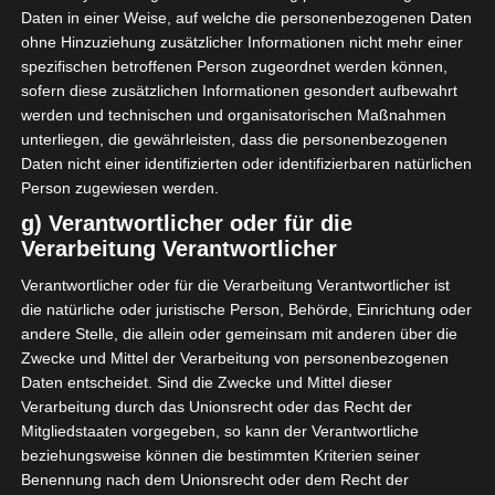
Daten in einer Weise, auf welche die personenbezogenen Daten
ohne Hinzuziehung zusätzlicher Informationen nicht mehr einer
spezifischen betroffenen Person zugeordnet werden können,
sofern diese zusätzlichen Informationen gesondert aufbewahrt
werden und technischen und organisatorischen Maßnahmen
unterliegen, die gewährleisten, dass die personenbezogenen
Daten nicht einer identifizierten oder identifizierbaren natürlichen
Person zugewiesen werden.
g) Verantwortlicher oder für die
Das Zimmer wirkt jetzt so
Verarbeitung Verantwortlicher
gemütlich, hell und einladend.
Verantwortlicher oder für die Verarbeitung Verantwortlicher ist
Es wurde fleißig, gewerkelt,
die natürliche oder juristische Person, Behörde, Einrichtung oder
gehämmert, gestrichen, tapeziert,
andere Stelle, die allein oder gemeinsam mit anderen über die
genäht und dekoriert.
Zwecke und Mittel der Verarbeitung von personenbezogenen
Daten entscheidet. Sind die Zwecke und Mittel dieser
Verarbeitung durch das Unionsrecht oder das Recht der
Zunächst musste Emma sich für
Mitgliedstaaten vorgegeben, so kann der Verantwortliche
eine Tapete entscheiden. Hier
beziehungsweise können die bestimmten Kriterien seiner
seht ihr ihre engere Auswahl.
Benennung nach dem Unionsrecht oder dem Recht der