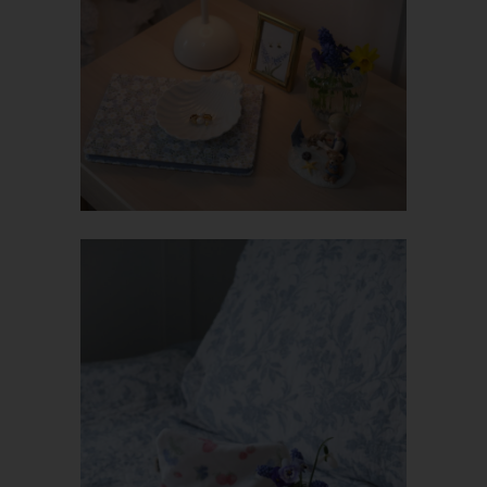
Angaben zum Zeitpunkt der Kommentareingabe sowie zu dem
von der betroffenen Person gewählten Nutzernamen
(Pseudonym) gespeichert und veröffentlicht. Ferner wird die
vom Internet-Service-Provider (ISP) der betroffenen Person
vergebene IP-Adresse mitprotokolliert. Diese Speicherung der
IP-Adresse erfolgt aus Sicherheitsgründen und für den Fall,
dass die betroffene Person durch einen abgegebenen
Kommentar die Rechte Dritter verletzt oder rechtswidrige Inhalte
postet. Die Speicherung dieser personenbezogenen Daten
erfolgt daher im eigenen Interesse des für die Verarbeitung
Verantwortlichen, damit sich dieser im Falle einer
Rechtsverletzung gegebenenfalls exkulpieren könnte. Es erfolgt
keine Weitergabe dieser erhobenen personenbezogenen Daten
an Dritte, sofern eine solche Weitergabe nicht gesetzlich
vorgeschrieben ist oder der Rechtsverteidigung des für die
Verarbeitung Verantwortlichen dient.
Gravatar
Bei Kommentaren wird auf den Gravatar Service von Auttomatic
zurückgegriffen. Gravatar gleicht Ihre Email-Adresse ab und