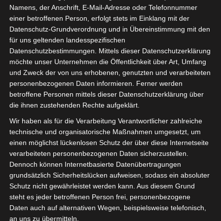
Namens, der Anschrift, E-Mail-Adresse oder Telefonnummer
einer betroffenen Person, erfolgt stets im Einklang mit der
in unserem Gewächshaus ist ein
Datenschutz-Grundverordnung und in Übereinstimmung mit den
kleiner alter nostalgischer
für uns geltenden landesspezifischen
Küchentisch eingezogen.
Datenschutzbestimmungen. Mittels dieser Datenschutzerklärung
möchte unser Unternehmen die Öffentlichkeit über Art, Umfang
Ich liebe diesen kleinen Tisch.
und Zweck der von uns erhobenen, genutzten und verarbeiteten
personenbezogenen Daten informieren. Ferner werden
Er sieht so schön aus und passt
betroffene Personen mittels dieser Datenschutzerklärung über
vom Stil her perfekt in unser
die ihnen zustehenden Rechte aufgeklärt.
zweites Wohnzimmer.
Wir haben als für die Verarbeitung Verantwortlicher zahlreiche
technische und organisatorische Maßnahmen umgesetzt, um
einen möglichst lückenlosen Schutz der über diese Internetseite
verarbeiteten personenbezogenen Daten sicherzustellen.
Dennoch können Internetbasierte Datenübertragungen
grundsätzlich Sicherheitslücken aufweisen, sodass ein absoluter
Schutz nicht gewährleistet werden kann. Aus diesem Grund
steht es jeder betroffenen Person frei, personenbezogene
Daten auch auf alternativen Wegen, beispielsweise telefonisch,
an uns zu übermitteln.