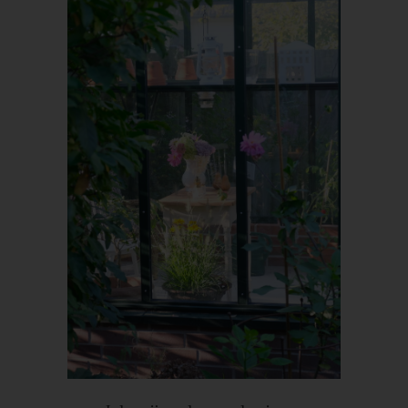
Zeichenfolge, durch welche Internetseiten und Server dem
konkreten Internetbrowser zugeordnet werden können, in dem
das Cookie gespeichert wurde. Dies ermöglicht es den
besuchten Internetseiten und Servern, den individuellen
Browser der betroffenen Person von anderen Internetbrowsern,
die andere Cookies enthalten, zu unterscheiden. Ein bestimmter
Internetbrowser kann über die eindeutige Cookie-ID
wiedererkannt und identifiziert werden.
Durch den Einsatz von Cookies kann den Nutzern dieser
Internetseite nutzerfreundlichere Services bereitstellen, die ohne
die Cookie-Setzung nicht möglich wären.
Mittels eines Cookies können die Informationen und Angebote
auf unserer Internetseite im Sinne des Benutzers optimiert
werden. Cookies ermöglichen uns, wie bereits erwähnt, die
Benutzer unserer Internetseite wiederzuerkennen. Zweck dieser
Wiedererkennung ist es, den Nutzern die Verwendung unserer
Internetseite zu erleichtern. Der Benutzer einer Internetseite, die
Cookies verwendet, muss beispielsweise nicht bei jedem
Besuch der Internetseite erneut seine Zugangsdaten eingeben,