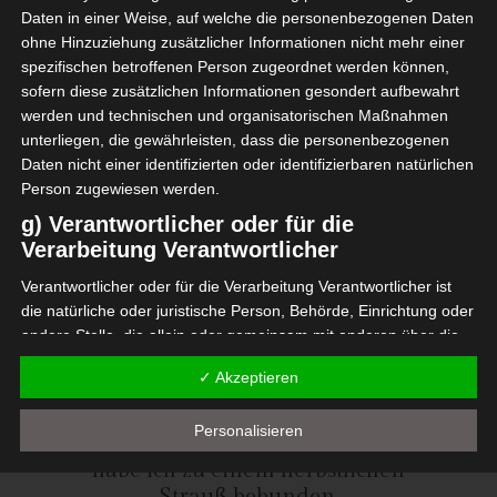
Daten in einer Weise, auf welche die personenbezogenen Daten
ohne Hinzuziehung zusätzlicher Informationen nicht mehr einer
spezifischen betroffenen Person zugeordnet werden können,
sofern diese zusätzlichen Informationen gesondert aufbewahrt
werden und technischen und organisatorischen Maßnahmen
unterliegen, die gewährleisten, dass die personenbezogenen
Daten nicht einer identifizierten oder identifizierbaren natürlichen
Person zugewiesen werden.
g) Verantwortlicher oder für die
Verarbeitung Verantwortlicher
Verantwortlicher oder für die Verarbeitung Verantwortlicher ist
die natürliche oder juristische Person, Behörde, Einrichtung oder
andere Stelle, die allein oder gemeinsam mit anderen über die
Zwecke und Mittel der Verarbeitung von personenbezogenen
✓ Akzeptieren
Daten entscheidet. Sind die Zwecke und Mittel dieser
Verarbeitung durch das Unionsrecht oder das Recht der
Personalisieren
Mitgliedstaaten vorgegeben, so kann der Verantwortliche
Die Blumen aus dem Garten
beziehungsweise können die bestimmten Kriterien seiner
habe ich zu einem herbstlichen
Benennung nach dem Unionsrecht oder dem Recht der