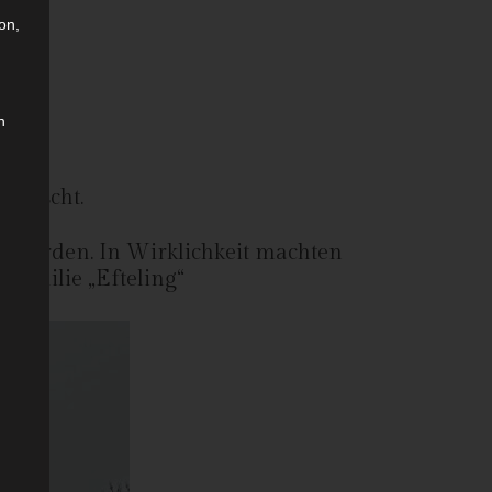
on,
n
errascht.
n würden. In Wirklichkeit machten
Familie „Efteling“