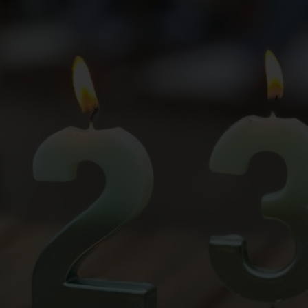
antwortlicher im Sinne der Datenschutz-Grundverordnung, sonstiger i
n Mitgliedstaaten der Europäischen Union geltenden Datenschutzgeset
d anderer Bestimmungen mit datenschutzrechtlichem Charakter ist:
da Hus
rcus Klose
ckedorfer Straße 9a
755 Bremen - Deutschland
lefon: 0421-83000770
x: 0421-83000779
Mail:
T-ID: DE254087433
ookies
 Internetseiten verwenden Cookies. Cookies sind Textdateien, welche
er einen Internetbrowser auf einem Computersystem abgelegt und