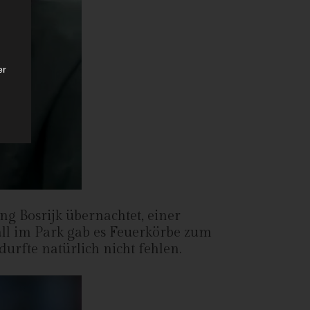
er
ten
gen
 Bosrijk übernachtet, einer
all im Park gab es Feuerkörbe zum
urfte natürlich nicht fehlen.