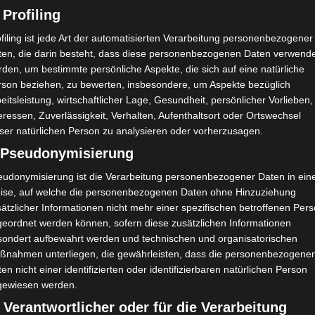
it diesem Park großgeworden. Efteling begleitet
 Profiling
Jahren und ist voller gemeinsamer Erinnerungen
filing ist jede Art der automatisierten Verarbeitung personenbezogener
ten, die darin besteht, dass diese personenbezogenen Daten verwend
t nun wieder zusammen zu erleben. Die Überrasch
den, um bestimmte persönliche Aspekte, die sich auf eine natürliche
ils allerbester Freund, ein alter Schulfreund, auf
rson beziehen, zu bewerten, insbesondere, um Aspekte bezüglich
eitsleistung, wirtschaftlicher Lage, Gesundheit, persönlicher Vorlieben,
eressen, Zuverlässigkeit, Verhalten, Aufenthaltsort oder Ortswechsel
ser natürlichen Person zu analysieren oder vorherzusagen.
) Pseudonymisierung
eudonymisierung ist die Verarbeitung personenbezogener Daten in ein
ise, auf welche die personenbezogenen Daten ohne Hinzuziehung
ätzlicher Informationen nicht mehr einer spezifischen betroffenen Per
geordnet werden können, sofern diese zusätzlichen Informationen
sondert aufbewahrt werden und technischen und organisatorischen
ßnahmen unterliegen, die gewährleisten, dass die personenbezogene
en nicht einer identifizierten oder identifizierbaren natürlichen Person
gewiesen werden.
 Verantwortlicher oder für die Verarbeitung