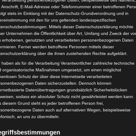
e Verarbeitung personenbezogener Daten, beispielsweise des Namens,
 Anschrift, E-Mail-Adresse oder Telefonnummer einer betroffenen Pers
16. Dezember 2024
olgt stets im Einklang mit der Datenschutz-Grundverordnung und in
ereinstimmung mit den für uns geltenden landesspezifischen
Unbezahlte Werbung
tenschutzbestimmungen. Mittels dieser Datenschutzerklärung möchte
ser Unternehmen die Öffentlichkeit über Art, Umfang und Zweck der vo
Ihr Lieben,
s erhobenen, genutzten und verarbeiteten personenbezogenen Daten
ormieren. Ferner werden betroffene Personen mittels dieser
n Emils 23. Geburtstag gefeiert und ihn dabei üb
tenschutzerklärung über die ihnen zustehenden Rechte aufgeklärt.
 haben als für die Verarbeitung Verantwortlicher zahlreiche technische
ir seine Großmutter in den Niederlanden besuche
d organisatorische Maßnahmen umgesetzt, um einen möglichst
den Weg in einen ganz besonderen Ort für unsere 
kenlosen Schutz der über diese Internetseite verarbeiteten
rsonenbezogenen Daten sicherzustellen. Dennoch können
ernetbasierte Datenübertragungen grundsätzlich Sicherheitslücken
weisen, sodass ein absoluter Schutz nicht gewährleistet werden kann.
 diesem Grund steht es jeder betroffenen Person frei,
rsonenbezogene Daten auch auf alternativen Wegen, beispielsweise
efonisch, an uns zu übermitteln.
egriffsbestimmungen