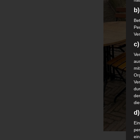
nat
b)
Bet
Pe
Ver
c)
Ver
au
mi
Or
Ve
dur
de
die
d
Ein
pe
ei