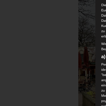
Die
Eu
Da
Dat
Ku
zu 
erl
Wi
Beg
a
Per
ide
"be
ang
ei
zu
Me
psy