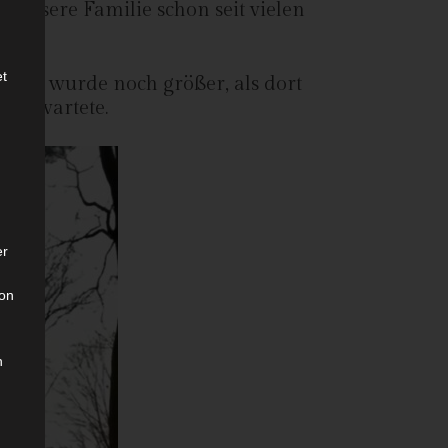
 unsere Familie schon seit vielen
.
et
ung wurde noch größer, als dort
 ihn wartete.
er
son
n