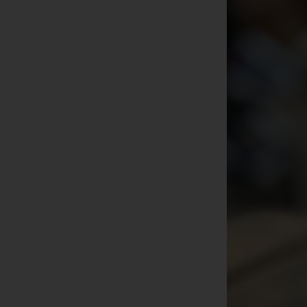
Ver
de
un
Rö
Ma
Be
28
Te
Fa
E-
US
C
Die
üb