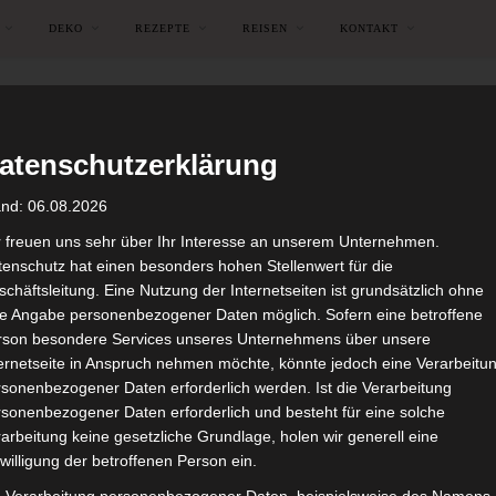
DEKO
REZEPTE
REISEN
KONTAKT
atenschutzerklärung
and: 06.08.2026
r freuen uns sehr über Ihr Interesse an unserem Unternehmen.
enschutz hat einen besonders hohen Stellenwert für die
chäftsleitung. Eine Nutzung der Internetseiten ist grundsätzlich ohne
de Angabe personenbezogener Daten möglich. Sofern eine betroffene
rson besondere Services unseres Unternehmens über unsere
ternetseite in Anspruch nehmen möchte, könnte jedoch eine Verarbeitu
sonenbezogener Daten erforderlich werden. Ist die Verarbeitung
sonenbezogener Daten erforderlich und besteht für eine solche
arbeitung keine gesetzliche Grundlage, holen wir generell eine
RÖDA HUS
willigung der betroffenen Person ein.
. Geburtstag in Efteling fei