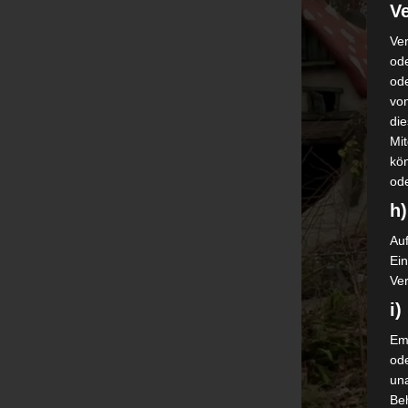
Ve
Ver
ode
od
vo
di
Mi
kö
od
h)
Auf
Ei
Ver
i
Emp
od
una
Be