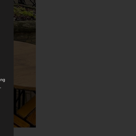
ung
,
r