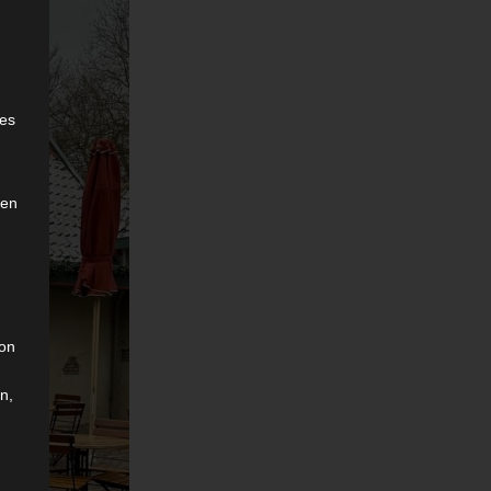
e
ies
den
son
n,