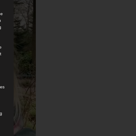
he
n
g
e
t
des
ng
h