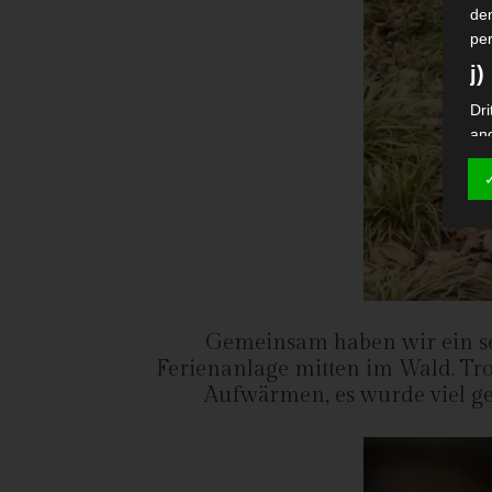
de
pe
j)
Dri
an
Auf
Ver
si
k)
Ein
Fal
Wi
Gemeinsam haben wir ein se
bes
Ferienanlage mitten im Wald. Tro
da
Aufwärmen, es wurde viel gel
Dat
Na
V