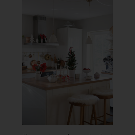
Röda Hus
Marcus Klose
Beckedorfer Straße 9a
28755 Bremen - Deutschland
Telefon: 0421-83000770
Fax: 0421-83000779
E-Mail:
UST-ID: DE254087433
Cookies
Die Internetseiten verwenden Cookies. Cookies sind
Textdateien, welche über einen Internetbrowser auf einem
Computersystem abgelegt und gespeichert werden.
Zahlreiche Internetseiten und Server verwenden Cookies. Viele
Cookies enthalten eine sogenannte Cookie-ID. Eine Cookie-ID
ist eine eindeutige Kennung des Cookies. Sie besteht aus einer