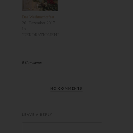
Die Internetseite erfasst mit jedem Aufruf der Internetseite durch
eine betroffene Person oder ein automatisiertes System eine
Reihe von allgemeinen Daten und Informationen. Diese
Das Weihnachtsfest!
allgemeinen Daten und Informationen werden in den Logfiles
26. Dezember 2017
In
des Servers gespeichert. Erfasst werden können die (1)
"DEKORATIONEN"
verwendeten Browsertypen und Versionen, (2) das vom
zugreifenden System verwendete Betriebssystem, (3) die
Internetseite, von welcher ein zugreifendes System auf unsere
Internetseite gelangt (sogenannte Referrer), (4) die
Unterwebseiten, welche über ein zugreifendes System auf
0 Comments
unserer Internetseite angesteuert werden, (5) das Datum und
die Uhrzeit eines Zugriffs auf die Internetseite, (6) eine Internet-
Protokoll-Adresse (IP-Adresse), (7) der Internet-Service-
Provider des zugreifenden Systems und (8) sonstige ähnliche
NO COMMENTS
Daten und Informationen, die der Gefahrenabwehr im Falle von
Angriffen auf unsere informationstechnologischen Systeme
dienen.
LEAVE A REPLY
Bei der Nutzung dieser allgemeinen Daten und Informationen
ziehen wird keine Rückschlüsse auf die betroffene Person.
Diese Informationen werden vielmehr benötigt, um (1) die