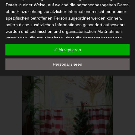
Daten in einer Weise, auf welche die personenbezogenen Daten
ohne Hinzuziehung zusätzlicher Informationen nicht mehr einer
spezifischen betroffenen Person zugeordnet werden können,
sofern diese zusätzlichen Informationen gesondert aufbewahrt
werden und technischen und organisatorischen Maßnahmen
unterliegen, die gewährleisten, dass die personenbezogenen
Daten nicht einer identifizierten oder identifizierbaren natürlichen
✓ Akzeptieren
Person zugewiesen werden.
g) Verantwortlicher oder für die
Personalisieren
Verarbeitung Verantwortlicher
Verantwortlicher oder für die Verarbeitung Verantwortlicher ist
die natürliche oder juristische Person, Behörde, Einrichtung oder
andere Stelle, die allein oder gemeinsam mit anderen über die
Zwecke und Mittel der Verarbeitung von personenbezogenen
Daten entscheidet. Sind die Zwecke und Mittel dieser
Verarbeitung durch das Unionsrecht oder das Recht der
Mitgliedstaaten vorgegeben, so kann der Verantwortliche
beziehungsweise können die bestimmten Kriterien seiner
Benennung nach dem Unionsrecht oder dem Recht der