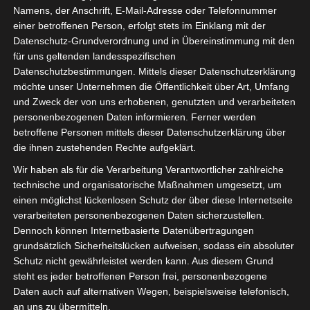
Namens, der Anschrift, E-Mail-Adresse oder Telefonnummer
ich wünsche euch ein schönes
einer betroffenen Person, erfolgt stets im Einklang mit der
Weihnachtsfest, besinnliche und
Datenschutz-Grundverordnung und in Übereinstimmung mit den
glückliche Tage mit euren
für uns geltenden landesspezifischen
Liebsten und einen guten Start
Datenschutzbestimmungen. Mittels dieser Datenschutzerklärung
in das neue Jahr.
möchte unser Unternehmen die Öffentlichkeit über Art, Umfang
und Zweck der von uns erhobenen, genutzten und verarbeiteten
Über 10.000 Bilder habe ich in
personenbezogenen Daten informieren. Ferner werden
den letzten Jahren für euch
betroffene Personen mittels dieser Datenschutzerklärung über
die ihnen zustehenden Rechte aufgeklärt.
hochgeladen und über 700
Blogbeiträge veröffentlicht.
Wir haben als für die Verarbeitung Verantwortlicher zahlreiche
technische und organisatorische Maßnahmen umgesetzt, um
Ich danke euch für eure Treue
einen möglichst lückenlosen Schutz der über diese Internetseite
verarbeiteten personenbezogenen Daten sicherzustellen.
und freue mich auf das Jahr
Dennoch können Internetbasierte Datenübertragungen
2025 mit euch.
grundsätzlich Sicherheitslücken aufweisen, sodass ein absoluter
Schutz nicht gewährleistet werden kann. Aus diesem Grund
steht es jeder betroffenen Person frei, personenbezogene
Daten auch auf alternativen Wegen, beispielsweise telefonisch,
an uns zu übermitteln.