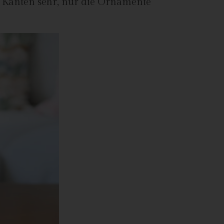
n Kanten sehr, nur die Ornamente
n
ze