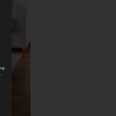
ung
,
r