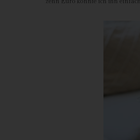
zehn Euro konnte ich ihn einfac
Ver
de
un
Rö
Ma
Be
28
Te
Fa
E-
US
C
Die
üb