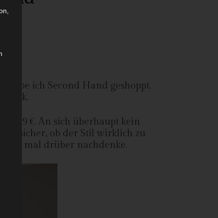
on,
n
sch habe ich Second Hand geshoppt.
 Blick.
ort: 39 €. An sich überhaupt kein
 unsicher, ob der Stil wirklich zu
 noch mal drüber nachdenke.