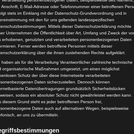
e Verarbeitung personenbezogener Daten, beispielsweise des Namens,
 Anschrift, E-Mail-Adresse oder Telefonnummer einer betroffenen Pers
Schnäppchen
olgt stets im Einklang mit der Datenschutz-Grundverordnung und in
ereinstimmung mit den für uns geltenden landesspezifischen
3. Juni 2025
tenschutzbestimmungen. Mittels dieser Datenschutzerklärung möchte
ser Unternehmen die Öffentlichkeit über Art, Umfang und Zweck der vo
Ihr Lieben,
s erhobenen, genutzten und verarbeiteten personenbezogenen Daten
ormieren. Ferner werden betroffene Personen mittels dieser
Vintage-Schätzchen. Diesen zauberhaften Couchti
tenschutzerklärung über die ihnen zustehenden Rechte aufgeklärt.
ben, es war nicht unbedingt Liebe auf den ersten
 haben als für die Verarbeitung Verantwortlicher zahlreiche technische
d organisatorische Maßnahmen umgesetzt, um einen möglichst
ntdeckt und gefragt, was er kosten soll. Die Antw
kenlosen Schutz der über diese Internetseite verarbeiteten
ück in so gutem Zustand. Aber ich war mir einfach
rsonenbezogenen Daten sicherzustellen. Dennoch können
Also habe ich mich bedankt und gesagt, dass ich
ernetbasierte Datenübertragungen grundsätzlich Sicherheitslücken
weisen, sodass ein absoluter Schutz nicht gewährleistet werden kann.
 diesem Grund steht es jeder betroffenen Person frei,
rsonenbezogene Daten auch auf alternativen Wegen, beispielsweise
efonisch, an uns zu übermitteln.
egriffsbestimmungen