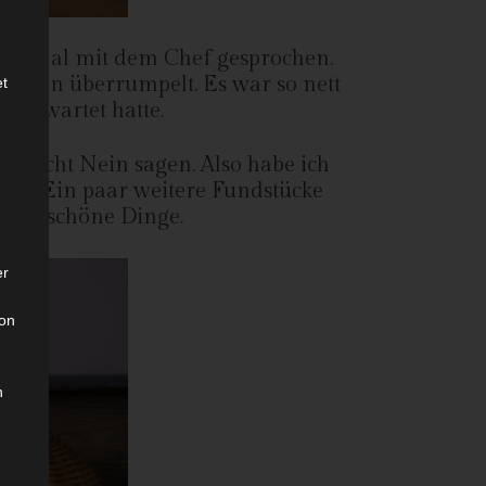
noch mal mit dem Chef gesprochen.
sschen überrumpelt. Es war so nett
et
t erwartet hatte.
h nicht Nein sagen. Also habe ich
gen, Ein paar weitere Fundstücke
itere schöne Dinge.
er
son
n