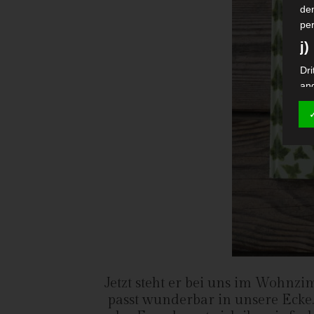
de
pe
j)
Dri
an
Auf
Ver
si
k)
Ein
Fal
Wi
bes
da
Dat
Jetzt steht er bei uns im Wohnzi
Na
passt wunderbar in unsere Ecke
V