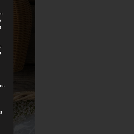
he
n
g
e
t
des
ng
h