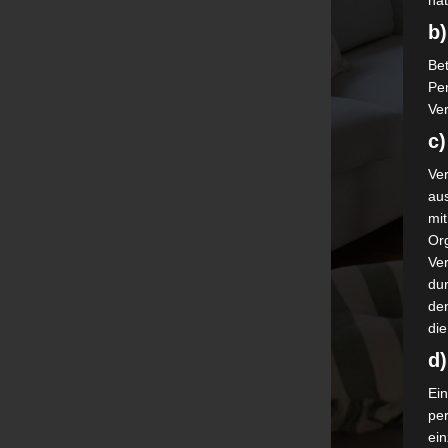
nat
b)
Bet
Pe
Ver
c)
Ver
au
mi
Or
Ve
dur
de
die
d
Ein
pe
ei