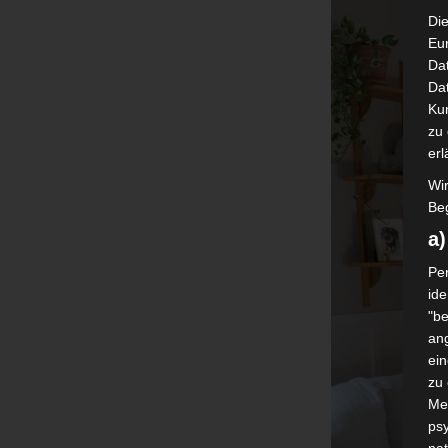
Die
Eu
Da
Dat
Ku
zu 
erl
Wi
Beg
a
Per
ide
"be
ang
ei
zu
Me
psy