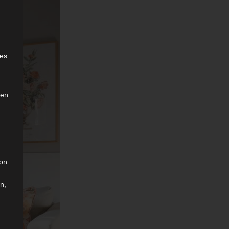
e
ies
den
son
n,