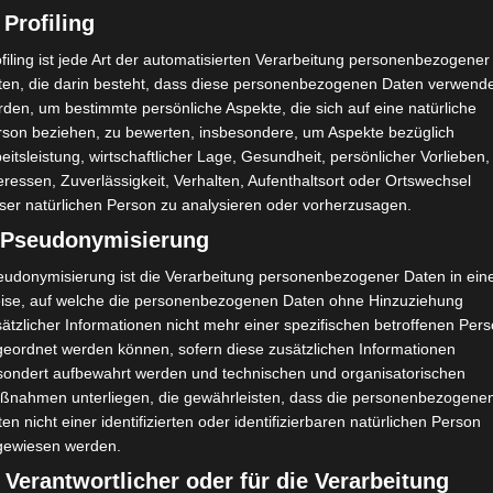
 Profiling
junger Mann hinter mir her und meinte, er hätte 
filing ist jede Art der automatisierten Verarbeitung personenbezogener
o mitnehmen! Ich war total überrascht und ein bi
ten, die darin besteht, dass diese personenbezogenen Daten verwend
 noch mal nachgehakt hat, obwohl ich das gar nich
den, um bestimmte persönliche Aspekte, die sich auf eine natürliche
rson beziehen, zu bewerten, insbesondere, um Aspekte bezüglich
eitsleistung, wirtschaftlicher Lage, Gesundheit, persönlicher Vorlieben,
r People Pleaser. Ich konnte in dem Moment einfac
eressen, Zuverlässigkeit, Verhalten, Aufenthaltsort oder Ortswechsel
mmen. Er hat ihn mir sogar noch ins Auto getra
ser natürlichen Person zu analysieren oder vorherzusagen.
 entdeckt, eine Lampe, ein Buch und ein paar we
) Pseudonymisierung
eudonymisierung ist die Verarbeitung personenbezogener Daten in ein
ise, auf welche die personenbezogenen Daten ohne Hinzuziehung
ätzlicher Informationen nicht mehr einer spezifischen betroffenen Per
geordnet werden können, sofern diese zusätzlichen Informationen
sondert aufbewahrt werden und technischen und organisatorischen
ßnahmen unterliegen, die gewährleisten, dass die personenbezogene
en nicht einer identifizierten oder identifizierbaren natürlichen Person
gewiesen werden.
 Verantwortlicher oder für die Verarbeitung