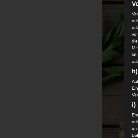
Ve
Ver
ode
od
vo
di
Mi
kö
od
h)
Auf
Ei
Ver
i
Emp
od
una
Be