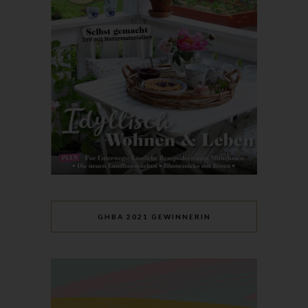
Mitgliedstaaten vorgesehen werden.
h) Auftragsverarbeiter
Auftragsverarbeiter ist eine natürliche oder juristische Person,
Behörde, Einrichtung oder andere Stelle, die personenbezogene
Daten im Auftrag des Verantwortlichen verarbeitet.
i) Empfänger
Empfänger ist eine natürliche oder juristische Person, Behörde,
Einrichtung oder andere Stelle, der personenbezogene Daten
offengelegt werden, unabhängig davon, ob es sich bei ihr um
einen Dritten handelt oder nicht. Behörden, die im Rahmen
eines bestimmten Untersuchungsauftrags nach dem
Unionsrecht oder dem Recht der Mitgliedstaaten
möglicherweise personenbezogene Daten erhalten, gelten
GHBA 2021 GEWINNERIN
jedoch nicht als Empfänger.
j) Dritter
Dritter ist eine natürliche oder juristische Person, Behörde,
Einrichtung oder andere Stelle außer der betroffenen Person,
dem Verantwortlichen, dem Auftragsverarbeiter und den