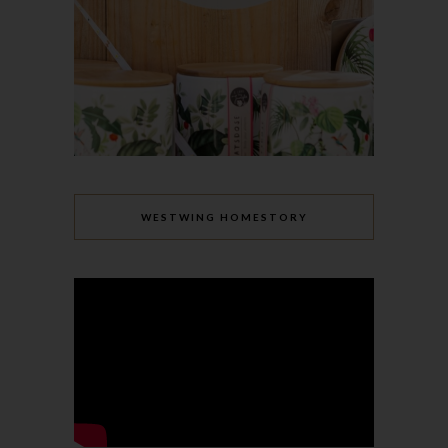
Zeichenfolge, durch welche Internetseiten und Server dem
konkreten Internetbrowser zugeordnet werden können, in dem
das Cookie gespeichert wurde. Dies ermöglicht es den
besuchten Internetseiten und Servern, den individuellen
Browser der betroffenen Person von anderen Internetbrowsern,
die andere Cookies enthalten, zu unterscheiden. Ein bestimmter
Internetbrowser kann über die eindeutige Cookie-ID
wiedererkannt und identifiziert werden.
Durch den Einsatz von Cookies kann den Nutzern dieser
WESTWING HOMESTORY
Internetseite nutzerfreundlichere Services bereitstellen, die ohne
die Cookie-Setzung nicht möglich wären.
Mittels eines Cookies können die Informationen und Angebote
auf unserer Internetseite im Sinne des Benutzers optimiert
werden. Cookies ermöglichen uns, wie bereits erwähnt, die
Benutzer unserer Internetseite wiederzuerkennen. Zweck dieser
Wiedererkennung ist es, den Nutzern die Verwendung unserer
Internetseite zu erleichtern. Der Benutzer einer Internetseite, die
Cookies verwendet, muss beispielsweise nicht bei jedem
Besuch der Internetseite erneut seine Zugangsdaten eingeben,