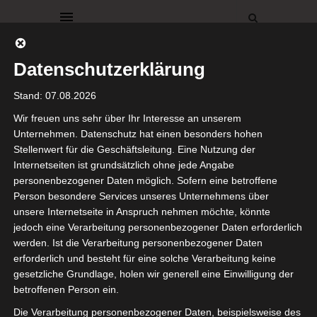
Datenschutzerklärung
Stand: 07.08.2026
Wir freuen uns sehr über Ihr Interesse an unserem
Unternehmen. Datenschutz hat einen besonders hohen
Stellenwert für die Geschäftsleitung. Eine Nutzung der
Diesen Beitrag teilen auf:
Internetseiten ist grundsätzlich ohne jede Angabe
personenbezogener Daten möglich. Sofern eine betroffene
Person besondere Services unseres Unternehmens über
unsere Internetseite in Anspruch nehmen möchte, könnte
Reddit
jedoch eine Verarbeitung personenbezogener Daten erforderlich
Facebook
ist deaktiviert.
✓ Erlauben
werden. Ist die Verarbeitung personenbezogener Daten
Telegram
Datenschutzbedingungen
erforderlich und besteht für eine solche Verarbeitung keine
gesetzliche Grundlage, holen wir generell eine Einwilligung der
Gefällt mir:
betroffenen Person ein.
Die Verarbeitung personenbezogener Daten, beispielsweise des