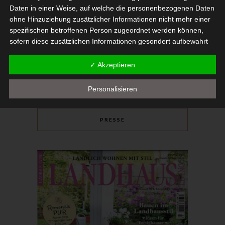
Daten in einer Weise, auf welche die personenbezogenen Daten
ohne Hinzuziehung zusätzlicher Informationen nicht mehr einer
spezifischen betroffenen Person zugeordnet werden können,
sofern diese zusätzlichen Informationen gesondert aufbewahrt
werden und technischen und organisatorischen Maßnahmen
unterliegen, die gewährleisten, dass die personenbezogenen
✓ Akzeptieren
Daten nicht einer identifizierten oder identifizierbaren natürlichen
Person zugewiesen werden.
Personalisieren
g) Verantwortlicher oder für die
Verarbeitung Verantwortlicher
PRESSE
Verantwortlicher oder für die Verarbeitung Verantwortlicher ist
die natürliche oder juristische Person, Behörde, Einrichtung oder
andere Stelle, die allein oder gemeinsam mit anderen über die
Zwecke und Mittel der Verarbeitung von personenbezogenen
Daten entscheidet. Sind die Zwecke und Mittel dieser
Verarbeitung durch das Unionsrecht oder das Recht der
Mitgliedstaaten vorgegeben, so kann der Verantwortliche
beziehungsweise können die bestimmten Kriterien seiner
Benennung nach dem Unionsrecht oder dem Recht der