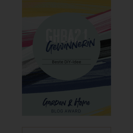
Personen, die unter der unmittelbaren Verantwortung des
Verantwortlichen oder des Auftragsverarbeiters befugt sind, die
personenbezogenen Daten zu verarbeiten.
k) Einwilligung
Einwilligung ist jede von der betroffenen Person freiwillig für den
bestimmten Fall in informierter Weise und unmissverständlich
abgegebene Willensbekundung in Form einer Erklärung oder
einer sonstigen eindeutigen bestätigenden Handlung, mit der
die betroffene Person zu verstehen gibt, dass sie mit der
Verarbeitung der sie betreffenden personenbezogenen Daten
einverstanden ist.
Name und Anschrift des für die
Verarbeitung Verantwortlichen
Verantwortlicher im Sinne der Datenschutz-Grundverordnung,
sonstiger in den Mitgliedstaaten der Europäischen Union
geltenden Datenschutzgesetze und anderer Bestimmungen mit
datenschutzrechtlichem Charakter ist: