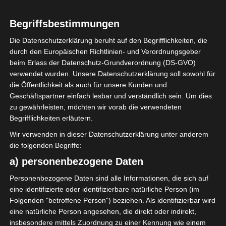
Begriffsbestimmungen
Die Datenschutzerklärung beruht auf den Begrifflichkeiten, die
durch den Europäischen Richtlinien- und Verordnungsgeber
beim Erlass der Datenschutz-Grundverordnung (DS-GVO)
verwendet wurden. Unsere Datenschutzerklärung soll sowohl für
die Öffentlichkeit als auch für unsere Kunden und
Herzliche Willkommen! Ich bin Natascha,
Geschäftspartner einfach lesbar und verständlich sein. Um dies
Gründerin von Röda Hus, einem Home &
zu gewährleisten, möchten wir vorab die verwendeten
Lifestyle-Blog, den ich 2015 ins Leben
Begrifflichkeiten erläutern.
gerufen habe, Buch-Autorin und
Wir verwenden in dieser Datenschutzerklärung unter anderem
beruftstätige Mama. Unserem Zuhause
die folgenden Begriffe:
verleihe ich Charme und Individualität
a) personenbezogene Daten
durch Vintage-Schätze. Meinen Alltag und
die kleinen, aber bedeutenden Momente,
Personenbezogene Daten sind alle Informationen, die sich auf
die unser Zuhause & unseren Garten
eine identifizierte oder identifizierbare natürliche Person (im
Folgenden "betroffene Person") beziehen. Als identifizierbar wird
noch gemütlicher machen, teile ich hier
eine natürliche Person angesehen, die direkt oder indirekt,
mit euch. Ich lade dich ein, auf meinem
insbesondere mittels Zuordnung zu einer Kennung wie einem
Blog "Röda Hus" zu stöbern. Ich hoffe, du