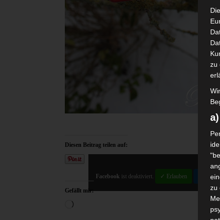
Die
Eu
Da
Dat
Ku
zu 
erl
Wi
Beg
a
Per
ide
Diesen Beitrag teilen auf:
"be
ang
Facebook
ist deaktiviert.
✓ Erlauben
Datensch
ei
zu
Gefällt mir:
Me
Wird
psy
geladen …