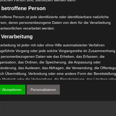
ürlichen Person sind, identifiziert werden kann.
 betroffene Person
roffene Person ist jede identifizierte oder identifizierbare natürliche
rson, deren personenbezogene Daten von dem für die Verarbeitung
antwortlichen verarbeitet werden.
 Verarbeitung
NO COMMENTS
arbeitung ist jeder mit oder ohne Hilfe automatisierter Verfahren
sgeführte Vorgang oder jede solche Vorgangsreihe im Zusammenhang
t personenbezogenen Daten wie das Erheben, das Erfassen, die
ganisation, das Ordnen, die Speicherung, die Anpassung oder
ränderung, das Auslesen, das Abfragen, die Verwendung, die Offenleg
ch Übermittlung, Verbreitung oder eine andere Form der Bereitstellung
n Abgleich oder die Verknüpfung, die Einschränkung, das Löschen ode
 Vernichtung.
✓ Akzeptieren
Personalisieren
) Einschränkung der Verarbeitung
schränkung der Verarbeitung ist die Markierung gespeicherter
rsonenbezogener Daten mit dem Ziel, ihre künftige Verarbeitung
nzuschränken.