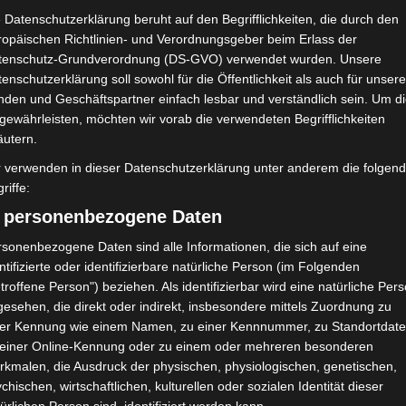
 Datenschutzerklärung beruht auf den Begrifflichkeiten, die durch den
ropäischen Richtlinien- und Verordnungsgeber beim Erlass der
tenschutz-Grundverordnung (DS-GVO) verwendet wurden. Unsere
enschutzerklärung soll sowohl für die Öffentlichkeit als auch für unser
nden und Geschäftspartner einfach lesbar und verständlich sein. Um d
gewährleisten, möchten wir vorab die verwendeten Begrifflichkeiten
äutern.
r verwenden in dieser Datenschutzerklärung unter anderem die folgen
riffe:
) personenbezogene Daten
sonenbezogene Daten sind alle Informationen, die sich auf eine
ntifizierte oder identifizierbare natürliche Person (im Folgenden
troffene Person") beziehen. Als identifizierbar wird eine natürliche Per
Reddit
Telegram
esehen, die direkt oder indirekt, insbesondere mittels Zuordnung zu
utzbedingungen
ner Kennung wie einem Namen, zu einer Kennnummer, zu Standortdate
 einer Online-Kennung oder zu einem oder mehreren besonderen
rkmalen, die Ausdruck der physischen, physiologischen, genetischen,
chischen, wirtschaftlichen, kulturellen oder sozialen Identität dieser