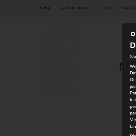
HOME
SCHWEDENHAUS
SHOP
GARTEN
D
St
Wi
Dat
Ges
je
Pe
In
per
per
Ver
Ein