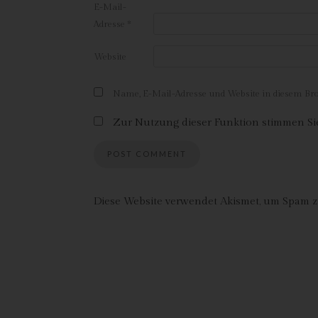
E-Mail-
e)
Adresse
*
Pro
Da
Website
wer
Pe
Name, E-Mail-Adresse und Website in diesem B
Arb
Int
Zur Nutzung dieser Funktion stimmen Sie
die
f
Ps
We
Diese Website verwendet Akismet, um Spam z
zus
zu
ge
Ma
Dat
zu
g)