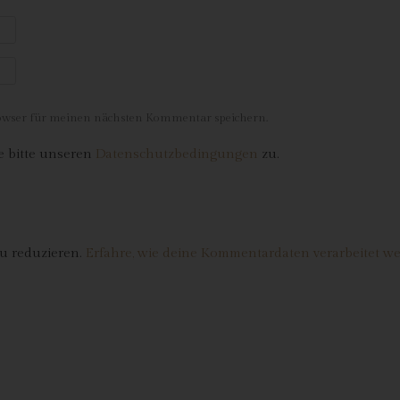
 Profiling
filing ist jede Art der automatisierten Verarbeitung personenbezogener
ten, die darin besteht, dass diese personenbezogenen Daten verwend
den, um bestimmte persönliche Aspekte, die sich auf eine natürliche
rson beziehen, zu bewerten, insbesondere, um Aspekte bezüglich
rowser für meinen nächsten Kommentar speichern.
eitsleistung, wirtschaftlicher Lage, Gesundheit, persönlicher Vorlieben,
eressen, Zuverlässigkeit, Verhalten, Aufenthaltsort oder Ortswechsel
 bitte unseren
Datenschutzbedingungen
zu.
ser natürlichen Person zu analysieren oder vorherzusagen.
) Pseudonymisierung
eudonymisierung ist die Verarbeitung personenbezogener Daten in ein
ise, auf welche die personenbezogenen Daten ohne Hinzuziehung
u reduzieren.
Erfahre, wie deine Kommentardaten verarbeitet w
ätzlicher Informationen nicht mehr einer spezifischen betroffenen Per
geordnet werden können, sofern diese zusätzlichen Informationen
sondert aufbewahrt werden und technischen und organisatorischen
ßnahmen unterliegen, die gewährleisten, dass die personenbezogene
en nicht einer identifizierten oder identifizierbaren natürlichen Person
gewiesen werden.
 Verantwortlicher oder für die Verarbeitung