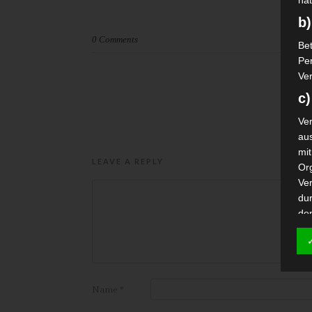
nat
b)
0 Comments
Bet
Pe
Ver
c)
Ver
au
mi
LEAVE A REPLY
Or
Ve
dur
de
die
d
Ein
pe
Name
*
ei