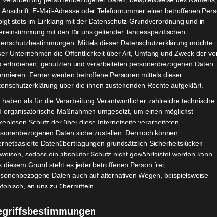
e Verarbeitung personenbezogener Daten, beispielsweise des Namens,
21. Januar 2016
 Anschrift, E-Mail-Adresse oder Telefonnummer einer betroffenen Pers
olgt stets im Einklang mit der Datenschutz-Grundverordnung und in
ereinstimmung mit den für uns geltenden landesspezifischen
tenschutzbestimmungen. Mittels dieser Datenschutzerklärung möchte
ser Unternehmen die Öffentlichkeit über Art, Umfang und Zweck der vo
s erhobenen, genutzten und verarbeiteten personenbezogenen Daten
ormieren. Ferner werden betroffene Personen mittels dieser
tenschutzerklärung über die ihnen zustehenden Rechte aufgeklärt.
 haben als für die Verarbeitung Verantwortlicher zahlreiche technische
d organisatorische Maßnahmen umgesetzt, um einen möglichst
kenlosen Schutz der über diese Internetseite verarbeiteten
rsonenbezogenen Daten sicherzustellen. Dennoch können
ernetbasierte Datenübertragungen grundsätzlich Sicherheitslücken
weisen, sodass ein absoluter Schutz nicht gewährleistet werden kann.
 diesem Grund steht es jeder betroffenen Person frei,
rsonenbezogene Daten auch auf alternativen Wegen, beispielsweise
efonisch, an uns zu übermitteln.
egriffsbestimmungen