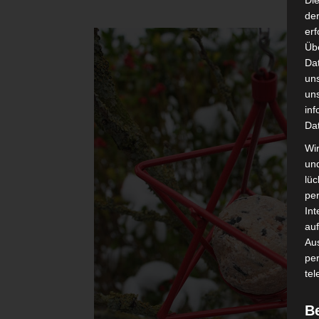
Di
der
erf
Üb
Da
un
un
inf
Da
Wir
un
lüc
pe
Int
auf
Aus
pe
tel
B