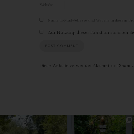
Ve
Website
Ver
ode
Name, E-Mail-Adresse und Website in diesem B
od
Zur Nutzung dieser Funktion stimmen Sie
vo
di
Mi
kö
od
Diese Website verwendet Akismet, um Spam z
h)
Auf
Ei
Ver
i
Emp
od
una
Be