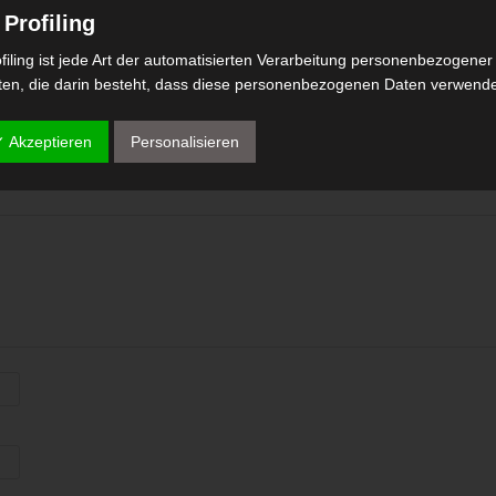
 Profiling
filing ist jede Art der automatisierten Verarbeitung personenbezogener
ten, die darin besteht, dass diese personenbezogenen Daten verwend
NO COMMENTS
den, um bestimmte persönliche Aspekte, die sich auf eine natürliche
rson beziehen, zu bewerten, insbesondere, um Aspekte bezüglich
✓ Akzeptieren
Personalisieren
eitsleistung, wirtschaftlicher Lage, Gesundheit, persönlicher Vorlieben,
eressen, Zuverlässigkeit, Verhalten, Aufenthaltsort oder Ortswechsel
ser natürlichen Person zu analysieren oder vorherzusagen.
) Pseudonymisierung
eudonymisierung ist die Verarbeitung personenbezogener Daten in ein
ise, auf welche die personenbezogenen Daten ohne Hinzuziehung
ätzlicher Informationen nicht mehr einer spezifischen betroffenen Per
geordnet werden können, sofern diese zusätzlichen Informationen
sondert aufbewahrt werden und technischen und organisatorischen
ßnahmen unterliegen, die gewährleisten, dass die personenbezogene
en nicht einer identifizierten oder identifizierbaren natürlichen Person
gewiesen werden.
 Verantwortlicher oder für die Verarbeitung