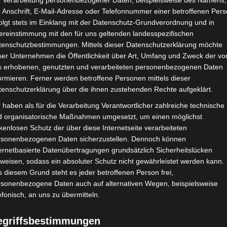
e Verarbeitung personenbezogener Daten, beispielsweise des Namens,
9. Juli 2025
 Anschrift, E-Mail-Adresse oder Telefonnummer einer betroffenen Pers
olgt stets im Einklang mit der Datenschutz-Grundverordnung und in
ereinstimmung mit den für uns geltenden landesspezifischen
tenschutzbestimmungen. Mittels dieser Datenschutzerklärung möchte
ser Unternehmen die Öffentlichkeit über Art, Umfang und Zweck der vo
s erhobenen, genutzten und verarbeiteten personenbezogenen Daten
ormieren. Ferner werden betroffene Personen mittels dieser
tenschutzerklärung über die ihnen zustehenden Rechte aufgeklärt.
 haben als für die Verarbeitung Verantwortlicher zahlreiche technische
d organisatorische Maßnahmen umgesetzt, um einen möglichst
kenlosen Schutz der über diese Internetseite verarbeiteten
rsonenbezogenen Daten sicherzustellen. Dennoch können
ernetbasierte Datenübertragungen grundsätzlich Sicherheitslücken
weisen, sodass ein absoluter Schutz nicht gewährleistet werden kann.
 diesem Grund steht es jeder betroffenen Person frei,
rsonenbezogene Daten auch auf alternativen Wegen, beispielsweise
efonisch, an uns zu übermitteln.
egriffsbestimmungen