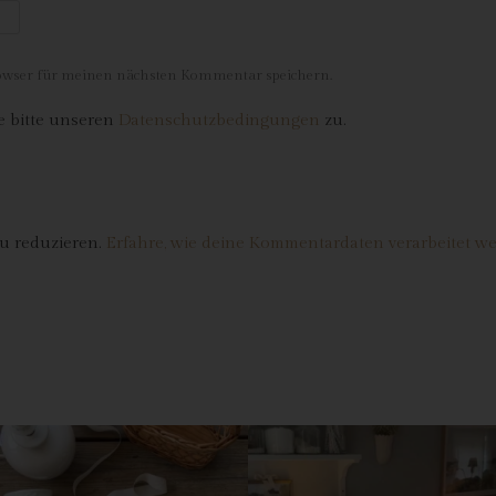
rantwortlicher
antwortlicher oder für die Verarbeitung Verantwortlicher ist die natürlic
r juristische Person, Behörde, Einrichtung oder andere Stelle, die allei
rowser für meinen nächsten Kommentar speichern.
er gemeinsam mit anderen über die Zwecke und Mittel der Verarbeitun
 bitte unseren
Datenschutzbedingungen
zu.
n personenbezogenen Daten entscheidet. Sind die Zwecke und Mittel
eser Verarbeitung durch das Unionsrecht oder das Recht der
tgliedstaaten vorgegeben, so kann der Verantwortliche beziehungsweis
nnen die bestimmten Kriterien seiner Benennung nach dem Unionsrech
er dem Recht der Mitgliedstaaten vorgesehen werden.
u reduzieren.
Erfahre, wie deine Kommentardaten verarbeitet w
 Auftragsverarbeiter
tragsverarbeiter ist eine natürliche oder juristische Person, Behörde,
nrichtung oder andere Stelle, die personenbezogene Daten im Auftrag 
antwortlichen verarbeitet.
) Empfänger
fänger ist eine natürliche oder juristische Person, Behörde, Einrichtu
er andere Stelle, der personenbezogene Daten offengelegt werden,
bhängig davon, ob es sich bei ihr um einen Dritten handelt oder nicht.
hörden, die im Rahmen eines bestimmten Untersuchungsauftrags nac