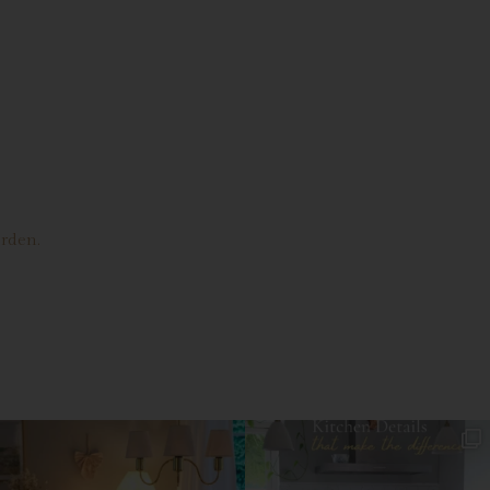
he
n
g
e
t
erden.
des
ng
h