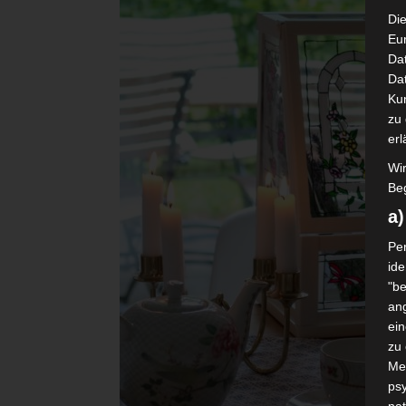
Die
Eu
Da
Dat
Ku
zu 
erl
Wi
Beg
a
Per
ide
"be
ang
ei
zu
Me
psy