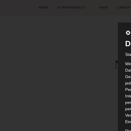
HOME
SCHWEDENHAUS
SHOP
GARTEN
D
St
Wi
Dat
Ges
je
Pe
In
per
per
Ver
Ein