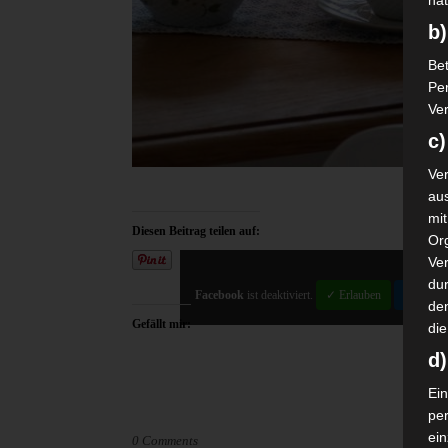
nat
b)
Bet
Pe
Ver
c)
Ver
au
mi
Diesen Beitrag teilen auf:
Or
Ve
dur
Facebook
ist deaktiviert.
✓ Erlauben
Datensch
de
Gefällt mir:
die
d
Ein
pe
ei
0 Comments