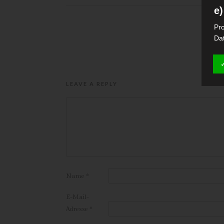
e)
Pro
Da
wer
Pe
Arb
Int
LEAVE A REPLY
die
f
Ps
We
zus
zu
ge
Name
*
Ma
Dat
E-Mail-
zu
Adresse
*
g)