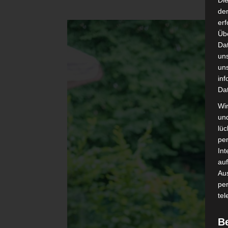
Di
der
erf
Üb
Da
un
un
inf
Da
Wir
un
lüc
pe
Int
auf
Aus
pe
tel
B