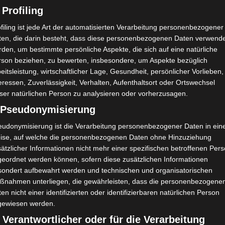
 Profiling
filing ist jede Art der automatisierten Verarbeitung personenbezogener
ten, die darin besteht, dass diese personenbezogenen Daten verwend
den, um bestimmte persönliche Aspekte, die sich auf eine natürliche
rson beziehen, zu bewerten, insbesondere, um Aspekte bezüglich
eitsleistung, wirtschaftlicher Lage, Gesundheit, persönlicher Vorlieben,
eressen, Zuverlässigkeit, Verhalten, Aufenthaltsort oder Ortswechsel
ser natürlichen Person zu analysieren oder vorherzusagen.
) Pseudonymisierung
IERLICHKEITEN
eudonymisierung ist die Verarbeitung personenbezogener Daten in ein
lvester & meine TOP FIVE der guten Vorsätze
ise, auf welche die personenbezogenen Daten ohne Hinzuziehung
ätzlicher Informationen nicht mehr einer spezifischen betroffenen Per
j meine Lieben, der Countdown läuft und der Jahreswechsel s
geordnet werden können, sofern diese zusätzlichen Informationen
such und die Tischdeko steht bereits. Bei uns gibt es das tradit
sondert aufbewahrt werden und technischen und organisatorischen
rzhaften Käse und vielen anderen leckeren Sachen wie Champions,
ßnahmen unterliegen, die gewährleisten, dass die personenbezogene
en nicht einer identifizierten oder identifizierbaren natürlichen Person
gewiesen werden.
 Dezember 2016
 Verantwortlicher oder für die Verarbeitung