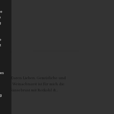
he
n
g
e
t
des
st mit Euren Lieben. Gemütliche und
t. Die Weinachtszeit ist für mich die
ut fin, Gänsebrust mit Rotkohl &…
ng
h