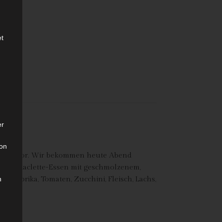
et
er
son
teht bevor. Wir bekommen heute Abend
ionelle Raclette-Essen mit geschmolzenem,
 Paprika, Tomaten, Zucchini, Fleisch, Lachs,
n