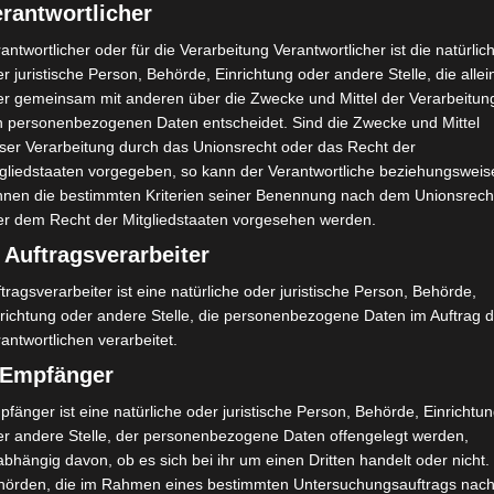
rantwortlicher
antwortlicher oder für die Verarbeitung Verantwortlicher ist die natürlic
r juristische Person, Behörde, Einrichtung oder andere Stelle, die allei
er gemeinsam mit anderen über die Zwecke und Mittel der Verarbeitun
n personenbezogenen Daten entscheidet. Sind die Zwecke und Mittel
eser Verarbeitung durch das Unionsrecht oder das Recht der
tgliedstaaten vorgegeben, so kann der Verantwortliche beziehungsweis
nnen die bestimmten Kriterien seiner Benennung nach dem Unionsrech
er dem Recht der Mitgliedstaaten vorgesehen werden.
 Auftragsverarbeiter
A HUS
ohe Weihnachten, Tischdekoration am Heiligabend
tragsverarbeiter ist eine natürliche oder juristische Person, Behörde,
nrichtung oder andere Stelle, die personenbezogene Daten im Auftrag 
 meine Lieben, ich wünsche Euch ein besinnliches Weihnachtsfe
antwortlichen verarbeitet.
hliche Stunden, feine Leckereien, viel Heimeligkeit und Tannenduf
) Empfänger
önste Zeit im Jahr. Bei uns gibt es eine Süßkartoffelsuppe, Rago
fänger ist eine natürliche oder juristische Person, Behörde, Einrichtu
er andere Stelle, der personenbezogene Daten offengelegt werden,
ezember 2016
bhängig davon, ob es sich bei ihr um einen Dritten handelt oder nicht.
hörden, die im Rahmen eines bestimmten Untersuchungsauftrags nac