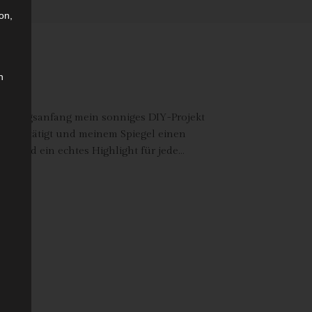
on,
n
rühlingsanfang mein sonniges DIY-Projekt
ffeln betätigt und meinem Spiegel einen
gt und ein echtes Highlight für jede…