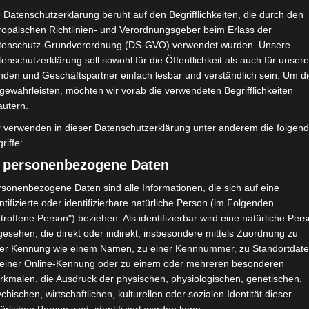
 Datenschutzerklärung beruht auf den Begrifflichkeiten, die durch den
ropäischen Richtlinien- und Verordnungsgeber beim Erlass der
tenschutz-Grundverordnung (DS-GVO) verwendet wurden. Unsere
 *Werbung*
enschutzerklärung soll sowohl für die Öffentlichkeit als auch für unser
nden und Geschäftspartner einfach lesbar und verständlich sein. Um d
 ein schönes & erholsames Wochenende. Wir haben es uns Zuhaus
gewährleisten, möchten wir vorab die verwendeten Begrifflichkeiten
 hell und freundlich, die goldenen Akzente fügen sich so schön in
äutern.
r verwenden in dieser Datenschutzerklärung unter anderem die folgen
riffe:
) personenbezogene Daten
KO
DEKORATIONEN
DESIGN
ESSZIMMER
WOHNZIMMER
sonenbezogene Daten sind alle Informationen, die sich auf eine
umen Solisten & goldene Akzente
ntifizierte oder identifizierbare natürliche Person (im Folgenden
troffene Person") beziehen. Als identifizierbar wird eine natürliche Per
j meine Lieben, ich wünsche Euch einen schönen Start in das W
esehen, die direkt oder indirekt, insbesondere mittels Zuordnung zu
 unglaublich schnell verstrichen. Einige Bilder die im Januar en
ner Kennung wie einem Namen, zu einer Kennnummer, zu Standortdate
f meinem Blog gezeigt. Den Messing-Akzenten bleibe ich auch…
 einer Online-Kennung oder zu einem oder mehreren besonderen
rkmalen, die Ausdruck der physischen, physiologischen, genetischen,
ebruar 2017
chischen, wirtschaftlichen, kulturellen oder sozialen Identität dieser