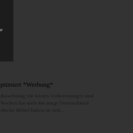
er
ten
ptimiert *Werbung*
gen
ihnachtstag. Die letzten Vorbereitungen sind
en Wochen hat mich das junge Unternehmen
edische Möbel haben sie sich…