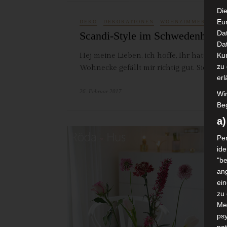
Die
Eu
DEKO
DEKORATIONEN
WOHNZIMMER
Da
Scandi-Style im Schwedenhaus
Dat
Ku
Hej meine Lieben, ich hoffe, Ihr hattet
zu 
Wohnecke gefällt mir richtig gut. Sie ist
erl
26. Februar 2017
Wi
Beg
a
DE
Per
Bl
ide
"be
He
ang
ist
ei
au
zu
Me
3. F
psy