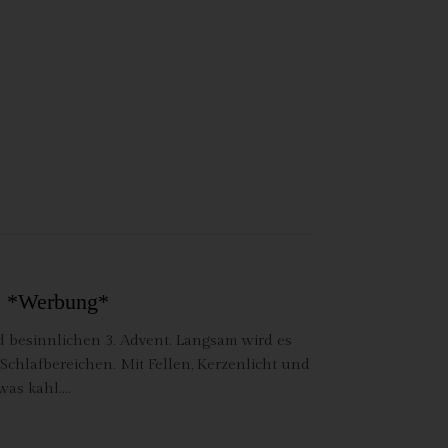
n
ze
S *Werbung*
 besinnlichen 3. Advent. Langsam wird es
chlafbereichen. Mit Fellen, Kerzenlicht und
twas kahl.…