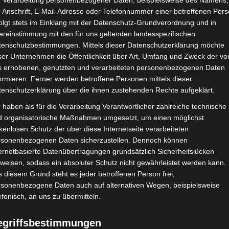
e Verarbeitung personenbezogener Daten, beispielsweise des Namens,
 Anschrift, E-Mail-Adresse oder Telefonnummer einer betroffenen Pers
olgt stets im Einklang mit der Datenschutz-Grundverordnung und in
ereinstimmung mit den für uns geltenden landesspezifischen
tenschutzbestimmungen. Mittels dieser Datenschutzerklärung möchte
KO
DEKORATIONEN
KREATIVE IDEEN
ser Unternehmen die Öffentlichkeit über Art, Umfang und Zweck der vo
Y Sonnenspiegel aus Plastiklöffel
s erhobenen, genutzten und verarbeiteten personenbezogenen Daten
ormieren. Ferner werden betroffene Personen mittels dieser
j meine Lieben, heute möchte ich Euch passend zum baldigen F
tenschutzerklärung über die ihnen zustehenden Rechte aufgeklärt.
äsentieren. Am gestrigen Tag habe ich mich kreativ mit Plastiklö
 haben als für die Verarbeitung Verantwortlicher zahlreiche technische
uen Look verliehen. Sonnenspiegel sind immer noch total angesa
d organisatorische Maßnahmen umgesetzt, um einen möglichst
kenlosen Schutz der über diese Internetseite verarbeiteten
März 2017
rsonenbezogenen Daten sicherzustellen. Dennoch können
ernetbasierte Datenübertragungen grundsätzlich Sicherheitslücken
weisen, sodass ein absoluter Schutz nicht gewährleistet werden kann.
 diesem Grund steht es jeder betroffenen Person frei,
rsonenbezogene Daten auch auf alternativen Wegen, beispielsweise
efonisch, an uns zu übermitteln.
egriffsbestimmungen