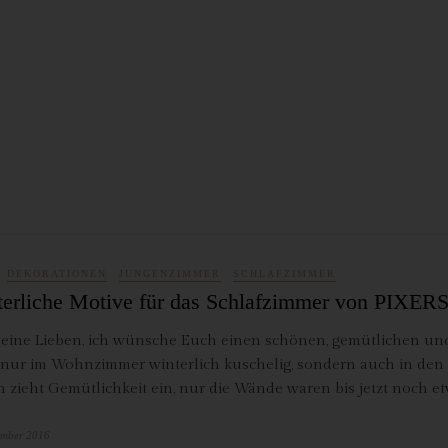
antwortlicher im Sinne der Datenschutz-Grundverordnung, sonstiger i
n Mitgliedstaaten der Europäischen Union geltenden Datenschutzgeset
d anderer Bestimmungen mit datenschutzrechtlichem Charakter ist:
da Hus
rcus Klose
ckedorfer Straße 9a
755 Bremen - Deutschland
lefon: 0421-83000770
x: 0421-83000779
DEKORATIONEN
JUNGENZIMMER
SCHLAFZIMMER
Mail:
erliche Motive für das Schlafzimmer von PIXER
T-ID: DE254087433
eine Lieben, ich wünsche Euch einen schönen, gemütlichen und
 nur im Wohnzimmer winterlich kuschelig, sondern auch in den S
ookies
n zieht Gemütlichkeit ein, nur die Wände waren bis jetzt noch e
 Internetseiten verwenden Cookies. Cookies sind Textdateien, welche
er einen Internetbrowser auf einem Computersystem abgelegt und
ember 2016