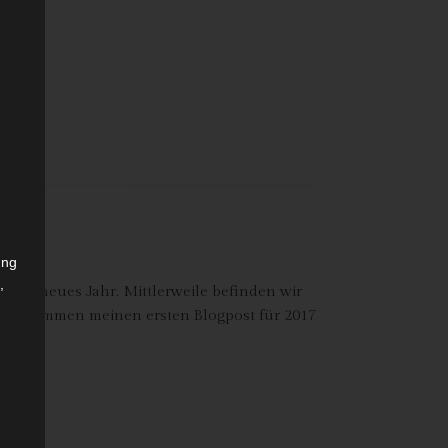
ung
,
ndes neues Jahr. Mittlerweile befinden wir
r
zu gekommen meinen ersten Blogpost für 2017