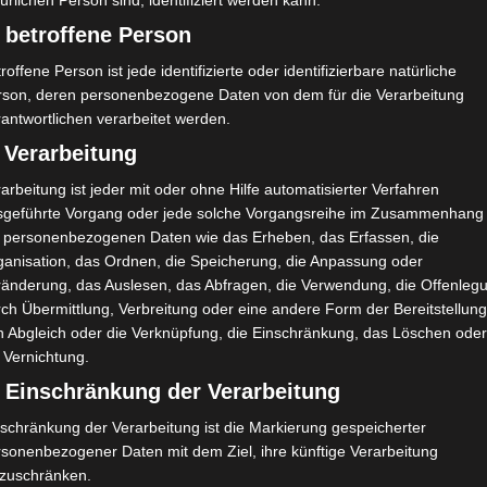
ürlichen Person sind, identifiziert werden kann.
 betroffene Person
roffene Person ist jede identifizierte oder identifizierbare natürliche
rson, deren personenbezogene Daten von dem für die Verarbeitung
antwortlichen verarbeitet werden.
 Verarbeitung
arbeitung ist jeder mit oder ohne Hilfe automatisierter Verfahren
sgeführte Vorgang oder jede solche Vorgangsreihe im Zusammenhang
t personenbezogenen Daten wie das Erheben, das Erfassen, die
KO
DEKORATIONEN
DESIGN
KÜCHE
WOHNZIMMER
ganisation, das Ordnen, die Speicherung, die Anpassung oder
nuar 2017 Interior-Umstyling
ränderung, das Auslesen, das Abfragen, die Verwendung, die Offenleg
ch Übermittlung, Verbreitung oder eine andere Form der Bereitstellung
j meine Lieben, ich wünsche Euch ein frohes, glückliches & gesu
n Abgleich oder die Verknüpfung, die Einschränkung, das Löschen ode
s schon in der zweiten Januarwoche und ich bin erst heute da
 Vernichtung.
rtigzustellen. Aber wie war das mit den guten Vorsätzen für…
) Einschränkung der Verarbeitung
Januar 2017
schränkung der Verarbeitung ist die Markierung gespeicherter
rsonenbezogener Daten mit dem Ziel, ihre künftige Verarbeitung
nzuschränken.