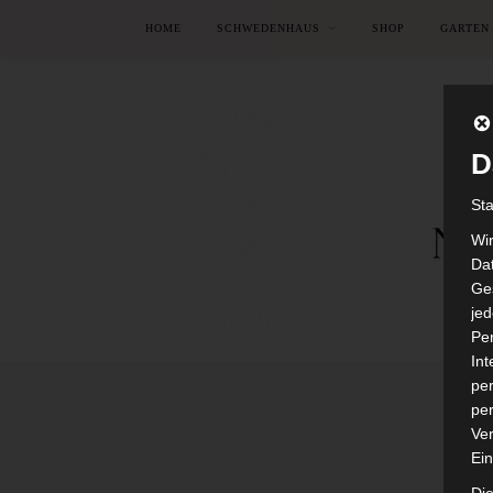
HOME
SCHWEDENHAUS
SHOP
GARTEN
D
St
Wi
Dat
Ges
je
Pe
In
per
per
Ver
Ein