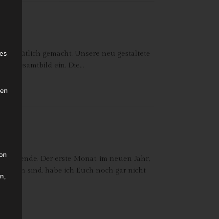
e
ies
e gemütlich gemacht. Unsere neu gestaltete
 das Gesamtbild ein. Die…
den
son
ochenende. Der erste Monat, im neuen Jahr,
tstanden sind, habe ich Euch noch gar nicht
n,