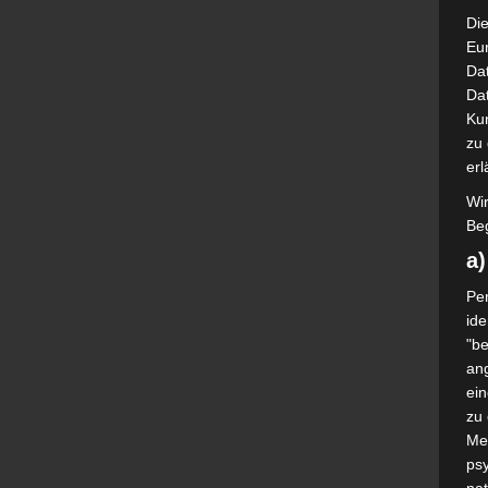
Die
Eu
Da
Dat
Ku
zu 
erl
Wi
Beg
a
Per
ide
"be
ang
ei
zu
Me
psy