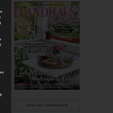
he
n
g
e
t
des
ng
GHBA 2021 GEWINNERIN
h