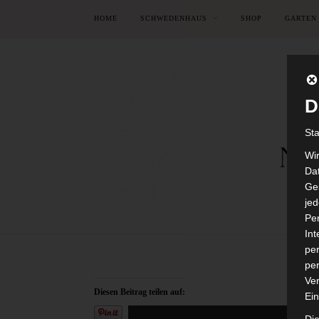
HOME
SCHWEDENHAUS
SHOP
GARTEN
D
St
Wi
Dat
Ges
je
Pe
In
per
per
Ver
Diesen Beitrag teilen auf:
Ein