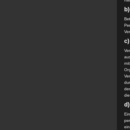
nat
b)
Bet
Pe
Ver
c)
Ver
au
mi
Or
Ve
dur
de
die
d
Ein
pe
ei