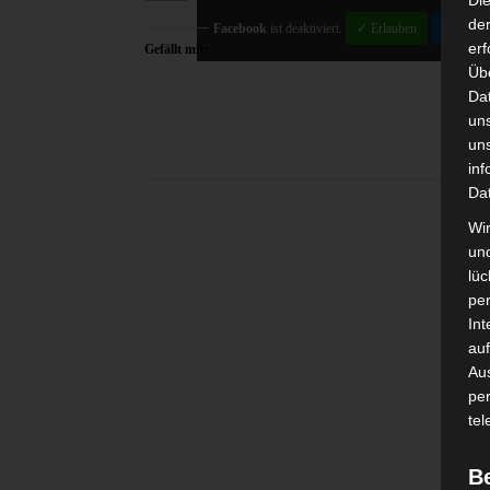
Di
der
Facebook
ist deaktiviert.
✓ Erlauben
Datensch
erf
Gefällt mir:
Üb
Da
un
un
inf
Da
Wir
un
lüc
pe
Int
auf
Aus
pe
tel
B