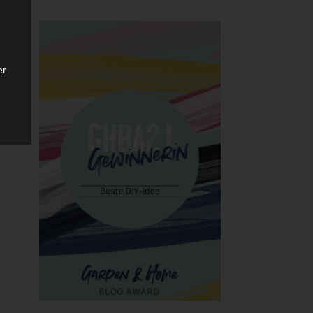
er
ten
gen