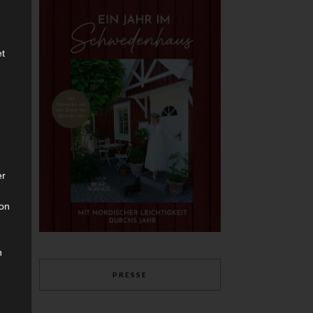
et
er
son
n
PRESSE