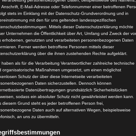
e Verarbeitung personenbezogener Daten, beispielsweise des Namens,
 Anschrift, E-Mail-Adresse oder Telefonnummer einer betroffenen Pers
utzbedingungen
olgt stets im Einklang mit der Datenschutz-Grundverordnung und in
ereinstimmung mit den für uns geltenden landesspezifischen
tenschutzbestimmungen. Mittels dieser Datenschutzerklärung möchte
ser Unternehmen die Öffentlichkeit über Art, Umfang und Zweck der vo
s erhobenen, genutzten und verarbeiteten personenbezogenen Daten
ormieren. Ferner werden betroffene Personen mittels dieser
tenschutzerklärung über die ihnen zustehenden Rechte aufgeklärt.
 haben als für die Verarbeitung Verantwortlicher zahlreiche technische
d organisatorische Maßnahmen umgesetzt, um einen möglichst
kenlosen Schutz der über diese Internetseite verarbeiteten
rsonenbezogenen Daten sicherzustellen. Dennoch können
ernetbasierte Datenübertragungen grundsätzlich Sicherheitslücken
weisen, sodass ein absoluter Schutz nicht gewährleistet werden kann.
 diesem Grund steht es jeder betroffenen Person frei,
rsonenbezogene Daten auch auf alternativen Wegen, beispielsweise
efonisch, an uns zu übermitteln.
egriffsbestimmungen