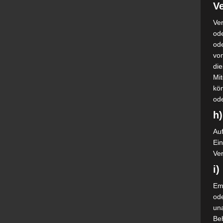
Ve
Ver
ode
od
vo
di
Mi
kö
od
h)
Auf
Ei
Ver
i
Emp
od
una
Be