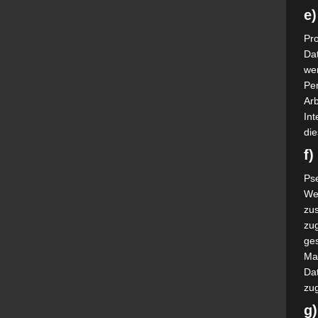
e)
Pro
Da
wer
Pe
Arb
Int
die
f
Ps
We
zus
zu
ge
Ma
Dat
zu
g)