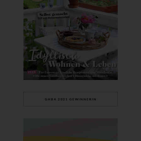
Mitgliedstaaten vorgesehen werden.
h) Auftragsverarbeiter
Auftragsverarbeiter ist eine natürliche oder juristische Person,
Behörde, Einrichtung oder andere Stelle, die personenbezogene
Daten im Auftrag des Verantwortlichen verarbeitet.
i) Empfänger
Empfänger ist eine natürliche oder juristische Person, Behörde,
Einrichtung oder andere Stelle, der personenbezogene Daten
offengelegt werden, unabhängig davon, ob es sich bei ihr um
einen Dritten handelt oder nicht. Behörden, die im Rahmen
eines bestimmten Untersuchungsauftrags nach dem
Unionsrecht oder dem Recht der Mitgliedstaaten
möglicherweise personenbezogene Daten erhalten, gelten
GHBA 2021 GEWINNERIN
jedoch nicht als Empfänger.
j) Dritter
Dritter ist eine natürliche oder juristische Person, Behörde,
Einrichtung oder andere Stelle außer der betroffenen Person,
dem Verantwortlichen, dem Auftragsverarbeiter und den