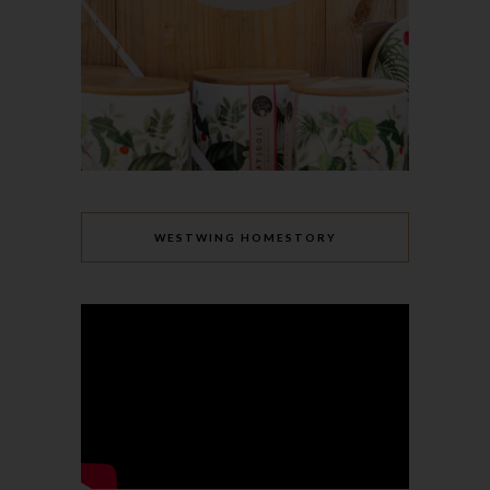
Zeichenfolge, durch welche Internetseiten und Server dem
konkreten Internetbrowser zugeordnet werden können, in dem
das Cookie gespeichert wurde. Dies ermöglicht es den
besuchten Internetseiten und Servern, den individuellen
Browser der betroffenen Person von anderen Internetbrowsern,
die andere Cookies enthalten, zu unterscheiden. Ein bestimmter
Internetbrowser kann über die eindeutige Cookie-ID
wiedererkannt und identifiziert werden.
Durch den Einsatz von Cookies kann den Nutzern dieser
WESTWING HOMESTORY
Internetseite nutzerfreundlichere Services bereitstellen, die ohne
die Cookie-Setzung nicht möglich wären.
Mittels eines Cookies können die Informationen und Angebote
auf unserer Internetseite im Sinne des Benutzers optimiert
werden. Cookies ermöglichen uns, wie bereits erwähnt, die
Benutzer unserer Internetseite wiederzuerkennen. Zweck dieser
Wiedererkennung ist es, den Nutzern die Verwendung unserer
Internetseite zu erleichtern. Der Benutzer einer Internetseite, die
Cookies verwendet, muss beispielsweise nicht bei jedem
Besuch der Internetseite erneut seine Zugangsdaten eingeben,