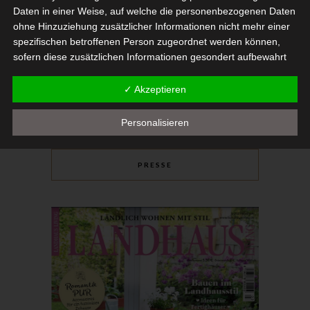
Daten in einer Weise, auf welche die personenbezogenen Daten
ohne Hinzuziehung zusätzlicher Informationen nicht mehr einer
spezifischen betroffenen Person zugeordnet werden können,
sofern diese zusätzlichen Informationen gesondert aufbewahrt
werden und technischen und organisatorischen Maßnahmen
unterliegen, die gewährleisten, dass die personenbezogenen
✓ Akzeptieren
Daten nicht einer identifizierten oder identifizierbaren natürlichen
Person zugewiesen werden.
Personalisieren
g) Verantwortlicher oder für die
Verarbeitung Verantwortlicher
PRESSE
Verantwortlicher oder für die Verarbeitung Verantwortlicher ist
die natürliche oder juristische Person, Behörde, Einrichtung oder
andere Stelle, die allein oder gemeinsam mit anderen über die
Zwecke und Mittel der Verarbeitung von personenbezogenen
Daten entscheidet. Sind die Zwecke und Mittel dieser
Verarbeitung durch das Unionsrecht oder das Recht der
Mitgliedstaaten vorgegeben, so kann der Verantwortliche
beziehungsweise können die bestimmten Kriterien seiner
Benennung nach dem Unionsrecht oder dem Recht der