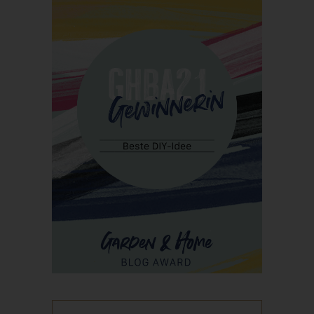
Personen, die unter der unmittelbaren Verantwortung des
Verantwortlichen oder des Auftragsverarbeiters befugt sind, die
personenbezogenen Daten zu verarbeiten.
k) Einwilligung
Einwilligung ist jede von der betroffenen Person freiwillig für den
bestimmten Fall in informierter Weise und unmissverständlich
abgegebene Willensbekundung in Form einer Erklärung oder
einer sonstigen eindeutigen bestätigenden Handlung, mit der
die betroffene Person zu verstehen gibt, dass sie mit der
Verarbeitung der sie betreffenden personenbezogenen Daten
einverstanden ist.
Name und Anschrift des für die
Verarbeitung Verantwortlichen
Verantwortlicher im Sinne der Datenschutz-Grundverordnung,
sonstiger in den Mitgliedstaaten der Europäischen Union
geltenden Datenschutzgesetze und anderer Bestimmungen mit
datenschutzrechtlichem Charakter ist: