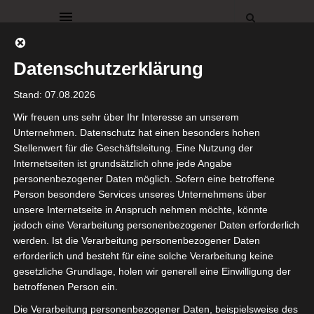
Datenschutzerklärung
Stand: 07.08.2026
Wir freuen uns sehr über Ihr Interesse an unserem
Unternehmen. Datenschutz hat einen besonders hohen
Stellenwert für die Geschäftsleitung. Eine Nutzung der
Diesen Beitrag teilen auf:
Internetseiten ist grundsätzlich ohne jede Angabe
personenbezogener Daten möglich. Sofern eine betroffene
Person besondere Services unseres Unternehmens über
unsere Internetseite in Anspruch nehmen möchte, könnte
Reddit
jedoch eine Verarbeitung personenbezogener Daten erforderlich
Facebook
ist deaktiviert.
✓ Erlauben
werden. Ist die Verarbeitung personenbezogener Daten
Telegram
Datenschutzbedingungen
erforderlich und besteht für eine solche Verarbeitung keine
gesetzliche Grundlage, holen wir generell eine Einwilligung der
Gefällt mir:
betroffenen Person ein.
Die Verarbeitung personenbezogener Daten, beispielsweise des