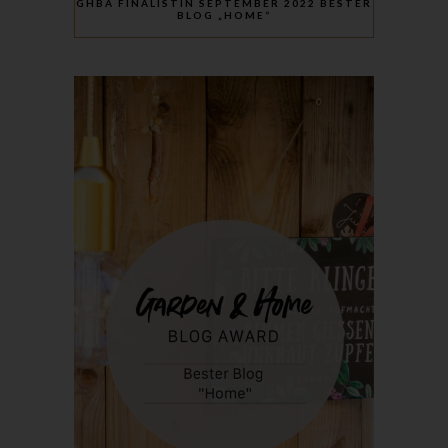
GHBA FINALISTIN SEPTEMBER 2022 BESTER
BLOG „HOME“
Röda Hus
Marcus Klose
Beckedorfer Straße 9a
28755 Bremen - Deutschland
Telefon: 0421-83000770
Fax: 0421-83000779
E-Mail:
UST-ID: DE254087433
Cookies
Die Internetseiten verwenden Cookies. Cookies sind
Textdateien, welche über einen Internetbrowser auf einem
Computersystem abgelegt und gespeichert werden.
Zahlreiche Internetseiten und Server verwenden Cookies. Viele
Cookies enthalten eine sogenannte Cookie-ID. Eine Cookie-ID
ist eine eindeutige Kennung des Cookies. Sie besteht aus einer