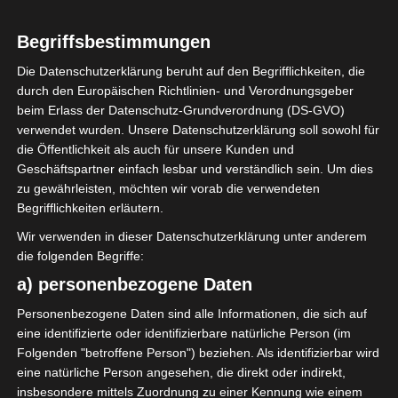
Begriffsbestimmungen
Die Datenschutzerklärung beruht auf den Begrifflichkeiten, die
durch den Europäischen Richtlinien- und Verordnungsgeber
beim Erlass der Datenschutz-Grundverordnung (DS-GVO)
verwendet wurden. Unsere Datenschutzerklärung soll sowohl für
die Öffentlichkeit als auch für unsere Kunden und
Herzliche Willkommen! Ich bin Natascha,
Geschäftspartner einfach lesbar und verständlich sein. Um dies
Gründerin von Röda Hus, einem Home &
zu gewährleisten, möchten wir vorab die verwendeten
Lifestyle-Blog, den ich 2015 ins Leben
Begrifflichkeiten erläutern.
gerufen habe, Buch-Autorin und
Wir verwenden in dieser Datenschutzerklärung unter anderem
beruftstätige Mama. Unserem Zuhause
die folgenden Begriffe:
verleihe ich Charme und Individualität
a) personenbezogene Daten
durch Vintage-Schätze. Meinen Alltag und
die kleinen, aber bedeutenden Momente,
Personenbezogene Daten sind alle Informationen, die sich auf
die unser Zuhause & unseren Garten
eine identifizierte oder identifizierbare natürliche Person (im
Folgenden "betroffene Person") beziehen. Als identifizierbar wird
noch gemütlicher machen, teile ich hier
eine natürliche Person angesehen, die direkt oder indirekt,
mit euch. Ich lade dich ein, auf meinem
insbesondere mittels Zuordnung zu einer Kennung wie einem
Blog "Röda Hus" zu stöbern. Ich hoffe, du