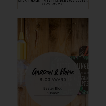
GHBA FINALISTIN SEPTEMBER 2022 BESTER
BLOG „HOME“
Röda Hus
Marcus Klose
Beckedorfer Straße 9a
28755 Bremen - Deutschland
Telefon: 0421-83000770
Fax: 0421-83000779
E-Mail:
UST-ID: DE254087433
Cookies
Die Internetseiten verwenden Cookies. Cookies sind
Textdateien, welche über einen Internetbrowser auf einem
Computersystem abgelegt und gespeichert werden.
Zahlreiche Internetseiten und Server verwenden Cookies. Viele
Cookies enthalten eine sogenannte Cookie-ID. Eine Cookie-ID
ist eine eindeutige Kennung des Cookies. Sie besteht aus einer