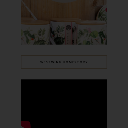
Zeichenfolge, durch welche Internetseiten und Server dem
konkreten Internetbrowser zugeordnet werden können, in dem
das Cookie gespeichert wurde. Dies ermöglicht es den
besuchten Internetseiten und Servern, den individuellen
Browser der betroffenen Person von anderen Internetbrowsern,
die andere Cookies enthalten, zu unterscheiden. Ein bestimmter
Internetbrowser kann über die eindeutige Cookie-ID
wiedererkannt und identifiziert werden.
Durch den Einsatz von Cookies kann den Nutzern dieser
WESTWING HOMESTORY
Internetseite nutzerfreundlichere Services bereitstellen, die ohne
die Cookie-Setzung nicht möglich wären.
Mittels eines Cookies können die Informationen und Angebote
auf unserer Internetseite im Sinne des Benutzers optimiert
werden. Cookies ermöglichen uns, wie bereits erwähnt, die
Benutzer unserer Internetseite wiederzuerkennen. Zweck dieser
Wiedererkennung ist es, den Nutzern die Verwendung unserer
Internetseite zu erleichtern. Der Benutzer einer Internetseite, die
Cookies verwendet, muss beispielsweise nicht bei jedem
Besuch der Internetseite erneut seine Zugangsdaten eingeben,