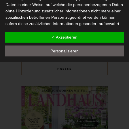
Daten in einer Weise, auf welche die personenbezogenen Daten
ohne Hinzuziehung zusätzlicher Informationen nicht mehr einer
spezifischen betroffenen Person zugeordnet werden können,
sofern diese zusätzlichen Informationen gesondert aufbewahrt
werden und technischen und organisatorischen Maßnahmen
unterliegen, die gewährleisten, dass die personenbezogenen
✓ Akzeptieren
Daten nicht einer identifizierten oder identifizierbaren natürlichen
Person zugewiesen werden.
Personalisieren
g) Verantwortlicher oder für die
Verarbeitung Verantwortlicher
PRESSE
Verantwortlicher oder für die Verarbeitung Verantwortlicher ist
die natürliche oder juristische Person, Behörde, Einrichtung oder
andere Stelle, die allein oder gemeinsam mit anderen über die
Zwecke und Mittel der Verarbeitung von personenbezogenen
Daten entscheidet. Sind die Zwecke und Mittel dieser
Verarbeitung durch das Unionsrecht oder das Recht der
Mitgliedstaaten vorgegeben, so kann der Verantwortliche
beziehungsweise können die bestimmten Kriterien seiner
Benennung nach dem Unionsrecht oder dem Recht der