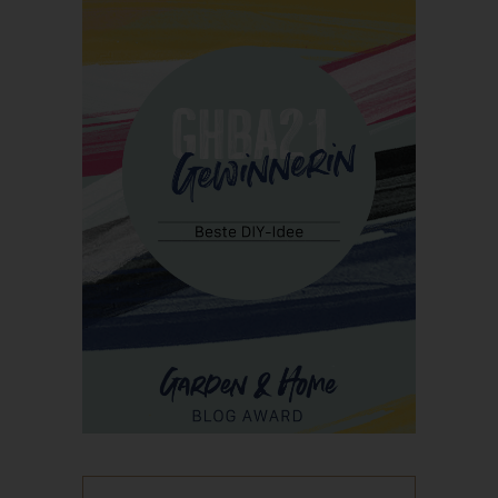
Personen, die unter der unmittelbaren Verantwortung des
Verantwortlichen oder des Auftragsverarbeiters befugt sind, die
personenbezogenen Daten zu verarbeiten.
k) Einwilligung
Einwilligung ist jede von der betroffenen Person freiwillig für den
bestimmten Fall in informierter Weise und unmissverständlich
abgegebene Willensbekundung in Form einer Erklärung oder
einer sonstigen eindeutigen bestätigenden Handlung, mit der
die betroffene Person zu verstehen gibt, dass sie mit der
Verarbeitung der sie betreffenden personenbezogenen Daten
einverstanden ist.
Name und Anschrift des für die
Verarbeitung Verantwortlichen
Verantwortlicher im Sinne der Datenschutz-Grundverordnung,
sonstiger in den Mitgliedstaaten der Europäischen Union
geltenden Datenschutzgesetze und anderer Bestimmungen mit
datenschutzrechtlichem Charakter ist: