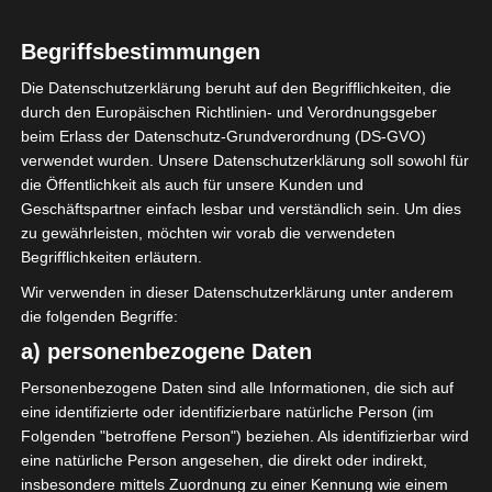
Begriffsbestimmungen
Die Datenschutzerklärung beruht auf den Begrifflichkeiten, die
durch den Europäischen Richtlinien- und Verordnungsgeber
beim Erlass der Datenschutz-Grundverordnung (DS-GVO)
verwendet wurden. Unsere Datenschutzerklärung soll sowohl für
die Öffentlichkeit als auch für unsere Kunden und
Herzliche Willkommen! Ich bin Natascha,
Geschäftspartner einfach lesbar und verständlich sein. Um dies
Gründerin von Röda Hus, einem Home &
zu gewährleisten, möchten wir vorab die verwendeten
Lifestyle-Blog, den ich 2015 ins Leben
Begrifflichkeiten erläutern.
gerufen habe, Buch-Autorin und
Wir verwenden in dieser Datenschutzerklärung unter anderem
beruftstätige Mama. Unserem Zuhause
die folgenden Begriffe:
verleihe ich Charme und Individualität
a) personenbezogene Daten
durch Vintage-Schätze. Meinen Alltag und
die kleinen, aber bedeutenden Momente,
Personenbezogene Daten sind alle Informationen, die sich auf
die unser Zuhause & unseren Garten
eine identifizierte oder identifizierbare natürliche Person (im
Folgenden "betroffene Person") beziehen. Als identifizierbar wird
noch gemütlicher machen, teile ich hier
eine natürliche Person angesehen, die direkt oder indirekt,
mit euch. Ich lade dich ein, auf meinem
insbesondere mittels Zuordnung zu einer Kennung wie einem
Blog "Röda Hus" zu stöbern. Ich hoffe, du