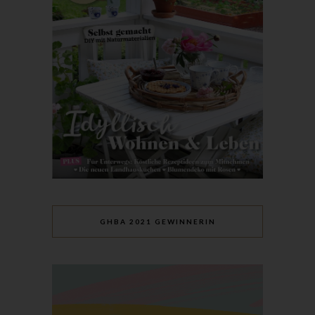
Mitgliedstaaten vorgesehen werden.
h) Auftragsverarbeiter
Auftragsverarbeiter ist eine natürliche oder juristische Person,
Behörde, Einrichtung oder andere Stelle, die personenbezogene
Daten im Auftrag des Verantwortlichen verarbeitet.
i) Empfänger
Empfänger ist eine natürliche oder juristische Person, Behörde,
Einrichtung oder andere Stelle, der personenbezogene Daten
offengelegt werden, unabhängig davon, ob es sich bei ihr um
einen Dritten handelt oder nicht. Behörden, die im Rahmen
eines bestimmten Untersuchungsauftrags nach dem
Unionsrecht oder dem Recht der Mitgliedstaaten
möglicherweise personenbezogene Daten erhalten, gelten
GHBA 2021 GEWINNERIN
jedoch nicht als Empfänger.
j) Dritter
Dritter ist eine natürliche oder juristische Person, Behörde,
Einrichtung oder andere Stelle außer der betroffenen Person,
dem Verantwortlichen, dem Auftragsverarbeiter und den