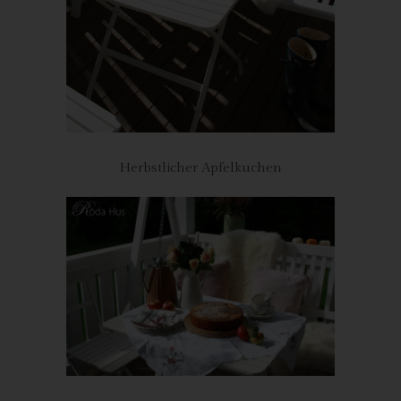
betreiben, so hat die betroffene Person das Recht, jederzeit
Widerspruch gegen die Verarbeitung der personenbezogenen
Daten zum Zwecke derartiger Werbung einzulegen. Dies gilt
auch für das Profiling, soweit es mit solcher Direktwerbung in
Verbindung steht. Widerspricht die betroffene Person gegenüber
der Verarbeitung für Zwecke der Direktwerbung, so werden wir
die personenbezogenen Daten nicht mehr für diese Zwecke
verarbeiten.
Herbstlicher Apfelkuchen
Zudem hat die betroffene Person das Recht, aus Gründen, die
sich aus ihrer besonderen Situation ergeben, gegen die sie
betreffende Verarbeitung personenbezogener Daten, die zu
wissenschaftlichen oder historischen Forschungszwecken oder
zu statistischen Zwecken gemäß Art. 89 Abs. 1 DS-GVO
erfolgen, Widerspruch einzulegen, es sei denn, eine solche
Verarbeitung ist zur Erfüllung einer im öffentlichen
Interesseliegenden Aufgabe erforderlich.
Zur Ausübung des Rechts auf Widerspruch kann sich die
betroffene Person direkt an jeden Mitarbeiter wenden. Der
betroffenen Person steht es ferner frei, im Zusammenhang mit
der Nutzung von Diensten der Informationsgesellschaft,