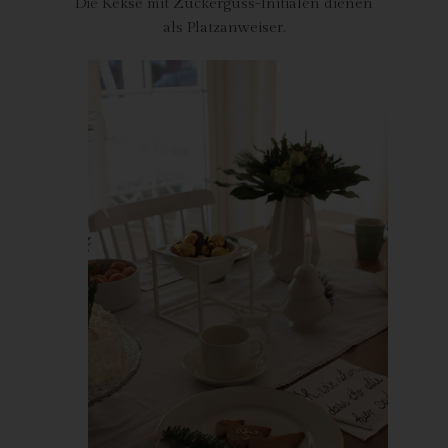
Die Kekse mit Zuckerguss-Initialen dienen
Person Auskunft über folgende Informationen zugestanden:
als Platzanweiser.
die Verarbeitungszwecke
die Kategorien personenbezogener Daten, die verarbeitet
werden
die Empfänger oder Kategorien von Empfängern, gegenüber
denen die personenbezogenen Daten offengelegt worden sind
oder noch offengelegt werden, insbesondere bei Empfängern in
Drittländern oder bei internationalen Organisationen
falls möglich die geplante Dauer, für die die personenbezogenen
Daten gespeichert werden, oder, falls dies nicht möglich ist, die
Kriterien für die Festlegung dieser Dauer
das Bestehen eines Rechts auf Berichtigung oder Löschung der
sie betreffenden personenbezogenen Daten oder auf
Einschränkung der Verarbeitung durch den Verantwortlichen
oder eines Widerspruchsrechts gegen diese Verarbeitung
das Bestehen eines Beschwerderechts bei einer
Aufsichtsbehörde
wenn die personenbezogenen Daten nicht bei der betroffenen
Person erhoben werden: Alle verfügbaren Informationen über
die Herkunft der Daten
das Bestehen einer automatisierten Entscheidungsfindung
einschließlich Profiling gemäß Artikel 22 Abs.1 und 4 DS-GVO
und — zumindest in diesen Fällen — aussagekräftige
Informationen über die involvierte Logik sowie die Tragweite und
die angestrebten Auswirkungen einer derartigen Verarbeitung
für die betroffene Person
Ferner steht der betroffenen Person ein Auskunftsrecht darüber