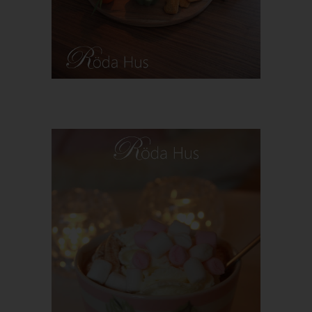
Möchte eine betroffene Person dieses Berichtigungsrecht in
Anspruch nehmen, kann sie sich hierzu jederzeit an einen
Mitarbeiter des für die Verarbeitung Verantwortlichen wenden.
d) Recht auf Löschung (Recht auf
Vergessen werden)
Jede von der Verarbeitung personenbezogener Daten
x
betroffene Person hat das vom Europäischen Richtlinien- und
Verordnungsgeber gewährte Recht, von dem Verantwortlichen
zu verlangen, dass die sie betreffenden personenbezogenen
Daten unverzüglich gelöscht werden, sofern einer der folgenden
Gründe zutrifft und soweit die Verarbeitung nicht erforderlich ist:
Die personenbezogenen Daten wurden für solche Zwecke
erhoben oder auf sonstige Weise verarbeitet, für welche sie
nicht mehr notwendig sind.
Die betroffene Person widerruft ihre Einwilligung, auf die sich die
Verarbeitung gemäß Art. 6 Abs. 1 Buchstabe a DS-GVO oder
Art. 9 Abs. 2 Buchstabe a DS-GVO stützte, und es fehlt an einer
anderweitigen Rechtsgrundlage für die Verarbeitung.
Die betroffene Person legt gemäß Art. 21 Abs. 1 DS-GVO
Widerspruch gegen die Verarbeitung ein, und esliegen keine
vorrangigen berechtigten Gründe für die Verarbeitung vor, oder
die betroffene Person legt gemäß Art. 21 Abs. 2 DS-GVO