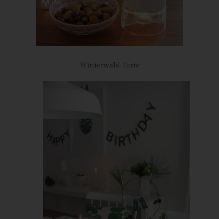
Verarbeitung Verantwortliche personenbezogene Daten auf
Wunsch oder Hinweis der betroffenen Person, soweit dem keine
gesetzlichen Aufbewahrungspflichten entgegenstehen. Die
Gesamtheit der Mitarbeiter des für die Verarbeitung
Verantwortlichen stehen der betroffenen Person in diesem
Zusammenhang als Ansprechpartner zur Verfügung.
Winterwald Torte
Kontaktmöglichkeit über die Internetseite
Die Internetseite enthält aufgrund von gesetzlichen Vorschriften
Angaben, die eine schnelle elektronische Kontaktaufnahme zu
unserem Unternehmen sowie eine unmittelbare Kommunikation
mit uns ermöglichen, was ebenfalls eine allgemeine Adresse der
sogenannten elektronischen Post (E-Mail-Adresse) umfasst.
Sofern eine betroffene Person per E-Mail oder über ein
Kontaktformular den Kontakt mit dem für die Verarbeitung
Verantwortlichen aufnimmt, werden die von der betroffenen
Person übermittelten personenbezogenen Daten automatisch
gespeichert. Solche auf freiwilliger Basis von einer betroffenen
Person an den für die Verarbeitung Verantwortlichen