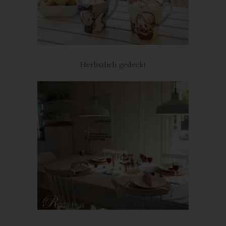
personenbezogenen Daten verarbeiten, darüber in Kenntnis zu
setzen, dass die betroffene Person von diesen anderen für die
Datenverarbeitung Verantwortlichen die Löschung
sämtlicherlinks zu diesen personenbezogenen Daten oder von
Kopien oder Replikationen dieser personenbezogenen Daten
Herbstlich gedeckt
verlangt hat, soweit die Verarbeitung nicht erforderlich ist. Der
Mitarbeiter wird im Einzelfall das Notwendige veranlassen.
e) Recht auf Einschränkung der
Verarbeitung
Jede von der Verarbeitung personenbezogener Daten
betroffene Person hat das vom Europäischen Richtlinien- und
Verordnungsgeber gewährte Recht, von dem Verantwortlichen
die Einschränkung der Verarbeitung zu verlangen, wenn eine
der folgenden Voraussetzungen gegeben ist:
Die Richtigkeit der personenbezogenen Daten wird von der
betroffenen Person bestritten, und zwar für eine Dauer, die es
dem Verantwortlichen ermöglicht, die Richtigkeit der
personenbezogenen Daten zu überprüfen.
Die Verarbeitung ist unrechtmäßig, die betroffene Person lehnt
die Löschung der personenbezogenen Daten ab und verlangt