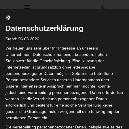
Datenschutzerklärung
Stand: 06.08.2026
Wir freuen uns sehr über Ihr Interesse an unserem
Unternehmen. Datenschutz hat einen besonders hohen
Stellenwert für die Geschäftsleitung. Eine Nutzung der
Unter der Rubrik „Köstlichkeiten“, findet Ihr eine
Internetseiten ist grundsätzlich ohne jede Angabe
kleine Sammlung von Impressionen, Rezepten,
Leckereien und Deko-Ideen die Euch durch das erste
personenbezogener Daten möglich. Sofern eine betroffene
Blogjahr führen.
Person besondere Services unseres Unternehmens über
x
Viel Spaß beim stöbern.
unsere Internetseite in Anspruch nehmen möchte, könnte
x
jedoch eine Verarbeitung personenbezogener Daten erforderlich
Schokoladentorte mit Lebkuchenhaus
werden. Ist die Verarbeitung personenbezogener Daten
X
x
erforderlich und besteht für eine solche Verarbeitung keine
gesetzliche Grundlage, holen wir generell eine Einwilligung der
betroffenen Person ein.
Die Verarbeitung personenbezogener Daten, beispielsweise des