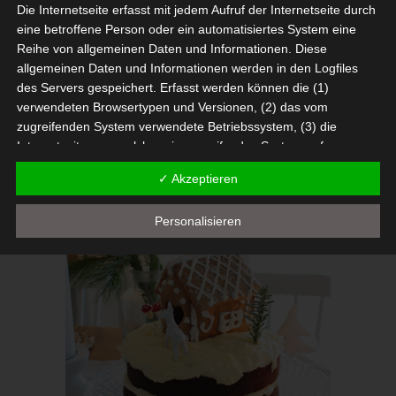
Die Internetseite erfasst mit jedem Aufruf der Internetseite durch
eine betroffene Person oder ein automatisiertes System eine
Reihe von allgemeinen Daten und Informationen. Diese
allgemeinen Daten und Informationen werden in den Logfiles
x
des Servers gespeichert. Erfasst werden können die (1)
verwendeten Browsertypen und Versionen, (2) das vom
zugreifenden System verwendete Betriebssystem, (3) die
Internetseite, von welcher ein zugreifendes System auf unsere
Internetseite gelangt (sogenannte Referrer), (4) die
✓ Akzeptieren
Unterwebseiten, welche über ein zugreifendes System auf
unserer Internetseite angesteuert werden, (5) das Datum und
Personalisieren
die Uhrzeit eines Zugriffs auf die Internetseite, (6) eine Internet-
Protokoll-Adresse (IP-Adresse), (7) der Internet-Service-
Provider des zugreifenden Systems und (8) sonstige ähnliche
Daten und Informationen, die der Gefahrenabwehr im Falle von
Angriffen auf unsere informationstechnologischen Systeme
dienen.
Bei der Nutzung dieser allgemeinen Daten und Informationen
ziehen wird keine Rückschlüsse auf die betroffene Person.
Diese Informationen werden vielmehr benötigt, um (1) die