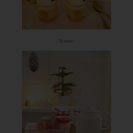
verhindert werden kann, und diese Daten im Bedarfsfall
ermöglichen, begangene Straftaten aufzuklären. Insofern ist die
Speicherung dieser Daten zur Absicherung des für die
Verarbeitung Verantwortlichen erforderlich. Eine Weitergabe
dieser Daten an Dritte erfolgt grundsätzlich nicht, sofern keine
gesetzliche Pflicht zur Weitergabe besteht oder die Weitergabe
der Strafverfolgung dient.
Teatime
Die Registrierung der betroffenen Person unter freiwilliger
Angabe personenbezogener Daten dient dem für die
Verarbeitung Verantwortlichen dazu, der betroffenen Person
Inhalte oder Leistungen anzubieten, die aufgrund der Natur der
Sache nur registrierten Benutzern angeboten werden können.
Registrierten Personen steht die Möglichkeit frei, die bei der
Registrierung angegebenen personenbezogenen Daten
jederzeit abzuändern oder vollständig aus dem Datenbestand
des für die Verarbeitung Verantwortlichen löschen zu lassen.
Der für die Verarbeitung Verantwortliche erteilt jeder betroffenen
Person jederzeit auf Anfrage Auskunft darüber, welche
personenbezogenen Daten über die betroffene Person
gespeichert sind. Ferner berichtigt oder löscht der für die