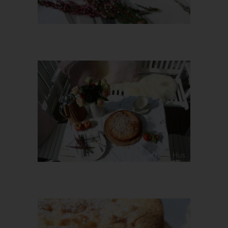
ausdrücklicher Einwilligung der betroffenen Person erfolgt.
Ist die Entscheidung (1) für den Abschluss oder die Erfüllung
eines Vertrags zwischen der betroffenen Person und dem
Verantwortlichen erforderlich oder (2) erfolgt sie mit
x
ausdrücklicher Einwilligung der betroffenen Person, triffen wir
die angemessene Maßnahmen, um die Rechte und Freiheiten
sowie die berechtigten Interessen der betroffenen Person zu
wahren, wozu mindestens das Recht auf Erwirkung des
Eingreifens einer Person seitens des Verantwortlichen, auf
Darlegung des eigenen Standpunkts und auf Anfechtung der
Entscheidung gehört.
Möchte die betroffene Person Rechte mit Bezug auf
automatisierte Entscheidungen geltend machen, kann sie sich
hierzu jederzeit an einen Mitarbeiter des für die Verarbeitung
Verantwortlichen wenden.
x
i) Recht auf Widerruf einer
datenschutzrechtlichen Einwilligung
Jede von der Verarbeitung personenbezogener Daten
betroffene Person hat das vom Europäischen Richtlinien- und