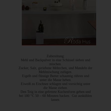
bildet – sofern Sie dort registriert sind – Ihr Avatar-Bild neben
dem Kommentar ab. Sollten Sie nicht registriert sein, wird kein
Bild angezeigt. Zu beachten ist, dass alle registrierten
WordPress-User automatisch auch bei Gravatar registriert sind.
Details zu Gravatar:
https://de.gravatar.com
Hosting
Die von uns in Anspruch genommenen Hosting-Leistungen
x
x
dienen der Zurverfügungstellung der folgenden Leistungen:
Zubereitung:
Infrastruktur- und Plattformdienstleistungen, Rechenkapazität,
Mehl und Backpulver in eine Schüssel sieben und
Speicherplatz und Datenbankdienste, Sicherheitsleistungen
mischen.
Zucker, Salz, geriebene Möhrchen, und Mandeln der
sowie technische Wartungsleistungen, die wir zum Zwecke des
Mehlmischung zufügen.
Betriebs dieses Onlineangebotes einsetzen.
Eigelb und flüssige Butter schaumig rühren und
unter die Masse heben.
Hierbei verarbeiten wir, bzw. unser Hostinganbieter
Eiweiß zu Eischnee schlagen und vorsichtig unter
Bestandsdaten, Kontaktdaten, Inhaltsdaten, Vertragsdaten,
die Masse ziehen.
Den Teig in eine gefettete Kuchenform geben und
Nutzungsdaten, Meta- und Kommunikationsdaten von Kunden,
bei 180 °C 50 – 60 Minuten backen.
x
Gut auskühlen
Interessenten und Besuchern dieses Onlineangebotes auf
lassen.
Grundlage unserer berechtigten Interessen an einer effizienten
x
und sicheren Zurverfügungstellung dieses Onlineangebotes