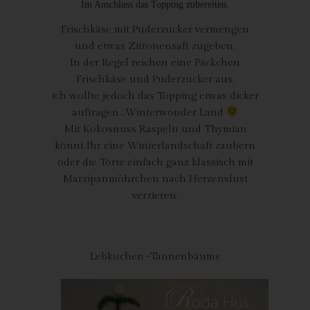
Im Anschluss das Topping zubereiten.
gem. Art. 6 Abs. 1 lit. f DSGVO i.V.m. Art. 28 DSGVO (Abschluss
x
Auftragsverarbeitungsvertrag).
Frischkäse mit Puderzucker vermengen
und etwas Zitronensaft zugeben.
Routinemäßige Löschung und Sperrung
In der Regel reichen eine Päckchen
von personenbezogenen Daten
Frischkäse und Puderzucker aus,
ich wollte jedoch das Topping etwas dicker
Der für die Verarbeitung Verantwortliche verarbeitet und
auftragen…Winterwonder Land
speichert personenbezogene Daten der betroffenen Person nur
Mit Kokosnuss Raspeln und Thymian
für den Zeitraum, der zur Erreichung des Speicherungszwecks
könnt Ihr eine Winterlandschaft zaubern
erforderlich ist oder sofern dies durch den Europäischen
Richtlinien- und Verordnungsgeber oder einen anderen
oder die Torte einfach ganz klassisch mit
Gesetzgeber in Gesetzen oder Vorschriften, welchen der für die
Marzipanmöhrchen nach Herzenslust
Verarbeitung Verantwortliche unterliegt, vorgesehen wurde.
verzieren.
Entfällt der Speicherungszweck oder läuft eine vom
x
Europäischen Richtlinien- und Verordnungsgeber oder einem
anderen zuständigen Gesetzgeber vorgeschriebene
Lebkuchen -Tannenbäume
Speicherfrist ab, werden die personenbezogenen Daten
routinemäßig und entsprechend den gesetzlichen Vorschriften
gesperrt oder gelöscht.