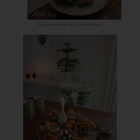
zu, ob personenbezogene Daten an ein Drittland oder an eine
internationale Organisation übermittelt wurden. Sofern dies der
Fall ist, so steht der betroffenen Person im Übrigen das Recht
Leckereien in der Adventszeit
zu, Auskunft über die geeigneten Garantien im Zusammenhang
mit der Übermittlung zu erhalten.
Möchte eine betroffene Person dieses Auskunftsrecht in
Anspruch nehmen, kann sie sich hierzu jederzeit an einen
Mitarbeiter des für die Verarbeitung Verantwortlichen wenden.
c) Recht auf Berichtigung
Jede von der Verarbeitung personenbezogener Daten
betroffene Person hat das vom Europäischen Richtlinien- und
Verordnungsgeber gewährte Recht, die unverzügliche
Berichtigung sie betreffender unrichtiger personenbezogener
Daten zu verlangen. Ferner steht der betroffenen Person das
Recht zu, unter Berücksichtigung der Zwecke der Verarbeitung,
die Vervollständigung unvollständiger personenbezogener
Daten — auch mittels einer ergänzenden Erklärung — zu
verlangen.