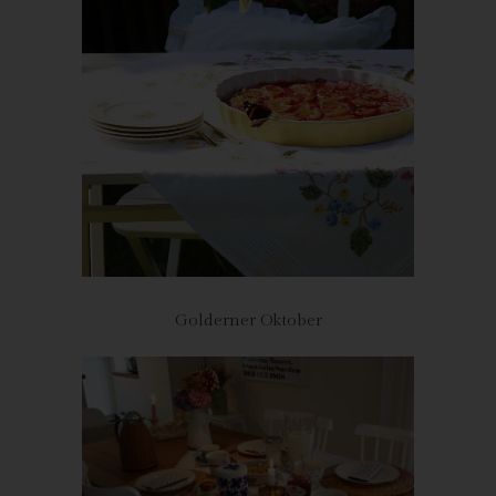
strukturierten, gängigen und maschinenlesbaren Format zu
erhalten. Sie hat außerdem das Recht, diese Daten einem
anderen Verantwortlichen ohne Behinderung durch den
Verantwortlichen, dem die personenbezogenen Daten
bereitgestellt wurden, zu übermitteln, sofern die Verarbeitung
auf der Einwilligung gemäß Art. 6 Abs. 1 Buchstabe a DS-GVO
oder Art. 9 Abs. 2 Buchstabe a DS-GVO oder auf einem Vertrag
gemäß Art. 6 Abs. 1 Buchstabe b DS-GVO beruht und die
Verarbeitung mithilfe automatisierter Verfahren erfolgt, sofern
die Verarbeitung nicht für die Wahrnehmung einer Aufgabe
erforderlich ist, die im öffentlichen Interesseliegt oder in
Ausübung öffentlicher Gewalt erfolgt, welche dem
Verantwortlichen übertragen wurde.
Golderner Oktober
Ferner hat die betroffene Person bei der Ausübung ihres Rechts
auf Datenübertragbarkeit gemäß Art. 20 Abs. 1 DS-GVO das
Recht, zu erwirken, dass die personenbezogenen Daten direkt
von einem Verantwortlichen an einen anderen Verantwortlichen
übermittelt werden, soweit dies technisch machbar ist und
sofern hiervon nicht die Rechte und Freiheiten anderer
Personen beeinträchtigt werden.