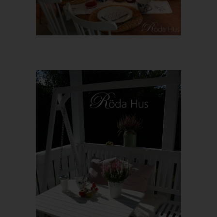
Zur Geltendmachung des Rechts auf Datenübertragbarkeit kann
sich die betroffene Person jederzeit an uns wenden.
g) Recht auf Widerspruch
Jede von der Verarbeitung personenbezogener Daten
x
betroffene Person hat das vom Europäischen Richtlinien- und
Verordnungsgeber gewährte Recht, aus Gründen, die sich aus
ihrer besonderen Situation ergeben, jederzeit gegen die
Verarbeitung sie betreffender personenbezogener Daten, die
aufgrund von Art. 6 Abs. 1 Buchstaben e oder f DS-GVO erfolgt,
Widerspruch einzulegen. Dies gilt auch für ein auf diese
Bestimmungen gestütztes Profiling.
Wir verarbeiten die personenbezogenen Daten im Falle des
Widerspruchs nicht mehr, es sei denn, wir können zwingende
schutzwürdige Gründe für die Verarbeitung nachweisen, die den
Interessen, Rechten und Freiheiten der betroffenen Person
überwiegen, oder die Verarbeitung dient der Geltendmachung,
Ausübung oder Verteidigung von Rechtsansprüchen.
Verarbeiten wir personenbezogene Daten, um Direktwerbung zu