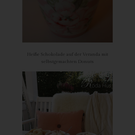
Widerspruch gegen die Verarbeitung ein.
Die personenbezogenen Daten wurden unrechtmäßig
verarbeitet.
Die Löschung der personenbezogenen Daten ist zur Erfüllung
einer rechtlichen Verpflichtung nach dem Unionsrecht oder dem
Recht der Mitgliedstaaten erforderlich, dem der Verantwortliche
unterliegt.
Die personenbezogenen Daten wurden in Bezug auf
angebotene Dienste der Informationsgesellschaft gemäß Art. 8
Abs. 1 DS-GVO erhoben.
Sofern einer der oben genannten Gründe zutrifft und eine
Heiße Schokolade auf der Veranda mit
betroffene Person die Löschung von personenbezogenen
selbstgemachten Donuts
Daten, die gespeichert sind, veranlassen möchte, kann sie sich
hierzu jederzeit an einen Mitarbeiter des für die Verarbeitung
Verantwortlichen wenden. Der Mitarbeiter wird veranlassen,
dass dem Löschverlangen unverzüglich nachgekommen wird.
Wurden die personenbezogenen Daten öffentlich gemacht und
ist unser Unternehmen als Verantwortlicher gemäß Art. 17 Abs.
1 DS-GVO zur Löschung der personenbezogenen Daten
verpflichtet, so trifft uns unter Berücksichtigung der verfügbaren
Technologie und der Implementierungskosten angemessene
Maßnahmen, auch technischer Art, um andere für die
Datenverarbeitung Verantwortliche, welche die veröffentlichten