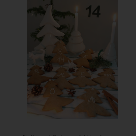
Rechte der betroffenen Person
a) Recht auf Bestätigung
Jede betroffene Person hat das vom Europäischen Richtlinien-
und Verordnungsgeber eingeräumte Recht, von dem für die
Verarbeitung Verantwortlichen eine Bestätigung darüber zu
verlangen, ob sie betreffende personenbezogene Daten
verarbeitet werden. Möchte eine betroffene Person dieses
Bestätigungsrecht in Anspruch nehmen, kann sie sich hierzu
jederzeit an einen Mitarbeiter des für die Verarbeitung
Verantwortlichen wenden.
b) Recht auf Auskunft
Jede von der Verarbeitung personenbezogener Daten
betroffene Person hat das vom Europäischen Richtlinien- und
Verordnungsgeber gewährte Recht, jederzeit von dem für die
Verarbeitung Verantwortlichen unentgeltliche Auskunft über die
zu seiner Person gespeicherten personenbezogenen Daten und
X
eine Kopie dieser Auskunft zu erhalten. Ferner hat der
Europäische Richtlinien- und Verordnungsgeber der betroffenen