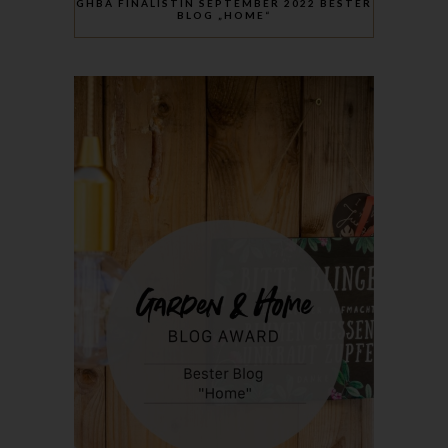
GHBA FINALISTIN SEPTEMBER 2022 BESTER
BLOG „HOME“
Röda Hus
Marcus Klose
Beckedorfer Straße 9a
28755 Bremen - Deutschland
Telefon: 0421-83000770
Fax: 0421-83000779
E-Mail:
UST-ID: DE254087433
Cookies
Die Internetseiten verwenden Cookies. Cookies sind
Textdateien, welche über einen Internetbrowser auf einem
Computersystem abgelegt und gespeichert werden.
Zahlreiche Internetseiten und Server verwenden Cookies. Viele
Cookies enthalten eine sogenannte Cookie-ID. Eine Cookie-ID
ist eine eindeutige Kennung des Cookies. Sie besteht aus einer