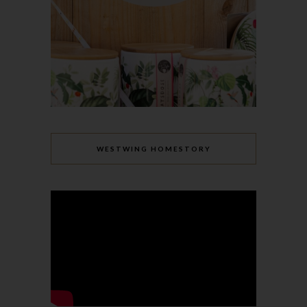
Zeichenfolge, durch welche Internetseiten und Server dem
konkreten Internetbrowser zugeordnet werden können, in dem
das Cookie gespeichert wurde. Dies ermöglicht es den
besuchten Internetseiten und Servern, den individuellen
Browser der betroffenen Person von anderen Internetbrowsern,
die andere Cookies enthalten, zu unterscheiden. Ein bestimmter
Internetbrowser kann über die eindeutige Cookie-ID
wiedererkannt und identifiziert werden.
Durch den Einsatz von Cookies kann den Nutzern dieser
WESTWING HOMESTORY
Internetseite nutzerfreundlichere Services bereitstellen, die ohne
die Cookie-Setzung nicht möglich wären.
Mittels eines Cookies können die Informationen und Angebote
auf unserer Internetseite im Sinne des Benutzers optimiert
werden. Cookies ermöglichen uns, wie bereits erwähnt, die
Benutzer unserer Internetseite wiederzuerkennen. Zweck dieser
Wiedererkennung ist es, den Nutzern die Verwendung unserer
Internetseite zu erleichtern. Der Benutzer einer Internetseite, die
Cookies verwendet, muss beispielsweise nicht bei jedem
Besuch der Internetseite erneut seine Zugangsdaten eingeben,