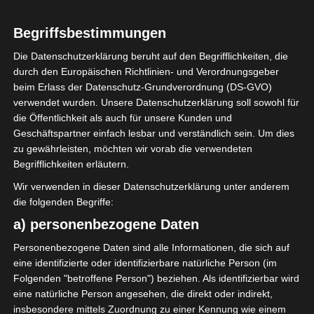
Begriffsbestimmungen
Die Datenschutzerklärung beruht auf den Begrifflichkeiten, die
durch den Europäischen Richtlinien- und Verordnungsgeber
beim Erlass der Datenschutz-Grundverordnung (DS-GVO)
verwendet wurden. Unsere Datenschutzerklärung soll sowohl für
die Öffentlichkeit als auch für unsere Kunden und
Herzliche Willkommen! Ich bin Natascha,
Geschäftspartner einfach lesbar und verständlich sein. Um dies
Gründerin von Röda Hus, einem Home &
zu gewährleisten, möchten wir vorab die verwendeten
Lifestyle-Blog, den ich 2015 ins Leben
Begrifflichkeiten erläutern.
gerufen habe, Buch-Autorin und
Wir verwenden in dieser Datenschutzerklärung unter anderem
beruftstätige Mama. Unserem Zuhause
die folgenden Begriffe:
verleihe ich Charme und Individualität
a) personenbezogene Daten
durch Vintage-Schätze. Meinen Alltag und
die kleinen, aber bedeutenden Momente,
Personenbezogene Daten sind alle Informationen, die sich auf
die unser Zuhause & unseren Garten
eine identifizierte oder identifizierbare natürliche Person (im
Folgenden "betroffene Person") beziehen. Als identifizierbar wird
noch gemütlicher machen, teile ich hier
eine natürliche Person angesehen, die direkt oder indirekt,
mit euch. Ich lade dich ein, auf meinem
insbesondere mittels Zuordnung zu einer Kennung wie einem
Blog "Röda Hus" zu stöbern. Ich hoffe, du