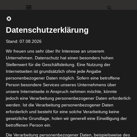
Datenschutzerklärung
Stand: 07.08.2026
Wir freuen uns sehr über Ihr Interesse an unserem
Unternehmen. Datenschutz hat einen besonders hohen
Stellenwert für die Geschäftsleitung. Eine Nutzung der
Diesen Beitrag teilen auf:
Internetseiten ist grundsätzlich ohne jede Angabe
personenbezogener Daten möglich. Sofern eine betroffene
Person besondere Services unseres Unternehmens über
unsere Internetseite in Anspruch nehmen möchte, könnte
Reddit
jedoch eine Verarbeitung personenbezogener Daten erforderlich
Facebook
ist deaktiviert.
✓ Erlauben
werden. Ist die Verarbeitung personenbezogener Daten
Telegram
Datenschutzbedingungen
erforderlich und besteht für eine solche Verarbeitung keine
gesetzliche Grundlage, holen wir generell eine Einwilligung der
Gefällt mir:
betroffenen Person ein.
Die Verarbeitung personenbezogener Daten, beispielsweise des