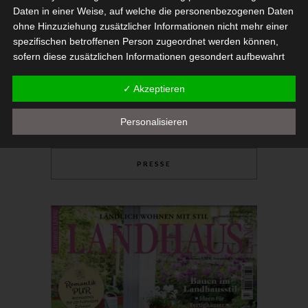
Daten in einer Weise, auf welche die personenbezogenen Daten
ohne Hinzuziehung zusätzlicher Informationen nicht mehr einer
spezifischen betroffenen Person zugeordnet werden können,
sofern diese zusätzlichen Informationen gesondert aufbewahrt
werden und technischen und organisatorischen Maßnahmen
unterliegen, die gewährleisten, dass die personenbezogenen
✓ Akzeptieren
Daten nicht einer identifizierten oder identifizierbaren natürlichen
Person zugewiesen werden.
Personalisieren
g) Verantwortlicher oder für die
Verarbeitung Verantwortlicher
PRESSE
Verantwortlicher oder für die Verarbeitung Verantwortlicher ist
die natürliche oder juristische Person, Behörde, Einrichtung oder
andere Stelle, die allein oder gemeinsam mit anderen über die
Zwecke und Mittel der Verarbeitung von personenbezogenen
Daten entscheidet. Sind die Zwecke und Mittel dieser
Verarbeitung durch das Unionsrecht oder das Recht der
Mitgliedstaaten vorgegeben, so kann der Verantwortliche
beziehungsweise können die bestimmten Kriterien seiner
Benennung nach dem Unionsrecht oder dem Recht der