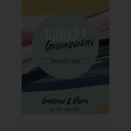
Personen, die unter der unmittelbaren Verantwortung des
Verantwortlichen oder des Auftragsverarbeiters befugt sind, die
personenbezogenen Daten zu verarbeiten.
k) Einwilligung
Einwilligung ist jede von der betroffenen Person freiwillig für den
bestimmten Fall in informierter Weise und unmissverständlich
abgegebene Willensbekundung in Form einer Erklärung oder
einer sonstigen eindeutigen bestätigenden Handlung, mit der
die betroffene Person zu verstehen gibt, dass sie mit der
Verarbeitung der sie betreffenden personenbezogenen Daten
einverstanden ist.
Name und Anschrift des für die
Verarbeitung Verantwortlichen
Verantwortlicher im Sinne der Datenschutz-Grundverordnung,
sonstiger in den Mitgliedstaaten der Europäischen Union
geltenden Datenschutzgesetze und anderer Bestimmungen mit
datenschutzrechtlichem Charakter ist: