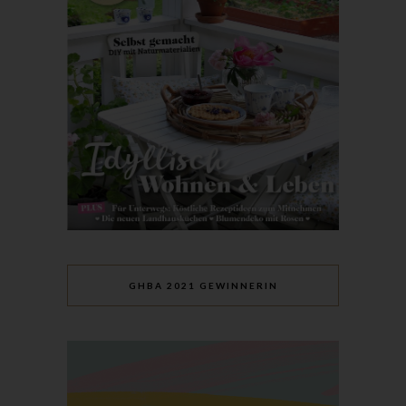
Mitgliedstaaten vorgesehen werden.
h) Auftragsverarbeiter
Auftragsverarbeiter ist eine natürliche oder juristische Person,
Behörde, Einrichtung oder andere Stelle, die personenbezogene
Daten im Auftrag des Verantwortlichen verarbeitet.
i) Empfänger
Empfänger ist eine natürliche oder juristische Person, Behörde,
Einrichtung oder andere Stelle, der personenbezogene Daten
offengelegt werden, unabhängig davon, ob es sich bei ihr um
einen Dritten handelt oder nicht. Behörden, die im Rahmen
eines bestimmten Untersuchungsauftrags nach dem
Unionsrecht oder dem Recht der Mitgliedstaaten
möglicherweise personenbezogene Daten erhalten, gelten
GHBA 2021 GEWINNERIN
jedoch nicht als Empfänger.
j) Dritter
Dritter ist eine natürliche oder juristische Person, Behörde,
Einrichtung oder andere Stelle außer der betroffenen Person,
dem Verantwortlichen, dem Auftragsverarbeiter und den